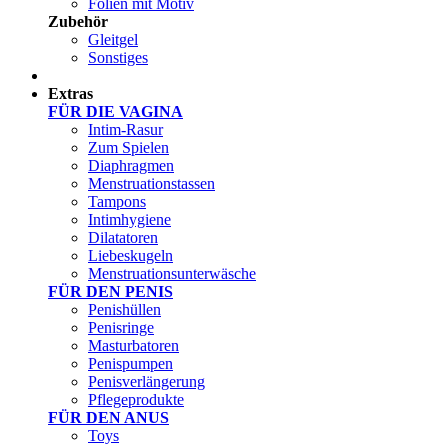
Folien mit Motiv
Zubehör
Gleitgel
Sonstiges
Test Sets
Extras
FÜR DIE VAGINA
Intim-Rasur
Zum Spielen
Diaphragmen
Menstruationstassen
Tampons
Intimhygiene
Dilatatoren
Liebeskugeln
Menstruationsunterwäsche
FÜR DEN PENIS
Penishüllen
Penisringe
Masturbatoren
Penispumpen
Penisverlängerung
Pflegeprodukte
FÜR DEN ANUS
Toys