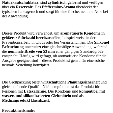
Naturkautschuklatex
, sind
zylindrisch geformt
und verfügen
über ein
Reservoir
. Das
Pfefferminz-Aroma
überdeckt den
typischen Latexgeruch und sorgt für eine frische, neutrale Note bei
der Anwendung.
Dieses Produkt wird verwendet, um
aromatisierte Kondome in
größerer Stückzahl bereitzustellen
, beispielsweise in der
Präventionsarbeit, in Clubs oder bei Veranstaltungen. Die
Silikonöl-
Befeuchtung
unterstützt eine gleichmäßige Anwendung, während
die
nominale Breite von 53 mm
einer gängigen Standardgröße
entspricht. Häufig wird gefragt, ob aromatisierte Kondome für die
Ausgabe geeignet sind – dieses Produkt ist genau für eine solche
neutrale Verteilung konzipiert.
Die Großpackung bietet
wirtschaftliche Planungssicherheit
und
gleichbleibende Qualität. Nicht empfohlen ist das Produkt für
Personen mit
Latexallergie
. Die Kondome sind
kompatibel mit
wasser- und silikonbasierten Gleitmitteln
und als
Medizinprodukt
klassifiziert.
Produktmerkmale: