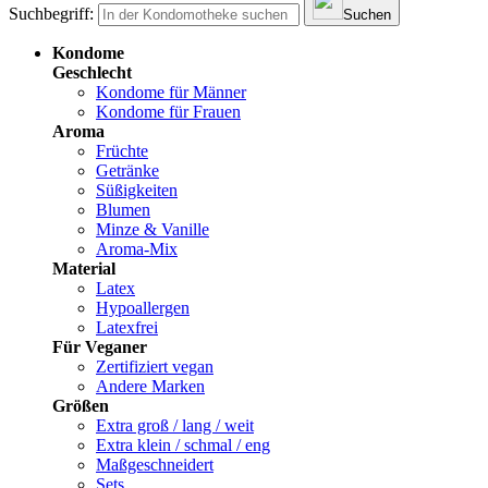
Suchbegriff:
Suchen
Kondome
Geschlecht
Kondome für Männer
Kondome für Frauen
Aroma
Früchte
Getränke
Süßigkeiten
Blumen
Minze & Vanille
Aroma-Mix
Material
Latex
Hypoallergen
Latexfrei
Für Veganer
Zertifiziert vegan
Andere Marken
Größen
Extra groß / lang / weit
Extra klein / schmal / eng
Maßgeschneidert
Sets