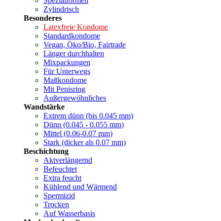
Spezialformen
Zylindrisch
Besonderes
Latexfreie Kondome
Standardkondome
Vegan, Öko/Bio, Fairtrade
Länger durchhalten
Mixpackungen
Für Unterwegs
Maßkondome
Mit Penisring
Außergewöhnliches
Wandstärke
Extrem dünn (bis 0.045 mm)
Dünn (0.045 - 0.055 mm)
Mittel (0.06-0.07 mm)
Stark (dicker als 0.07 mm)
Beschichtung
Aktverlängernd
Befeuchtet
Extra feucht
Kühlend und Wärmend
Spermizid
Trocken
Auf Wasserbasis