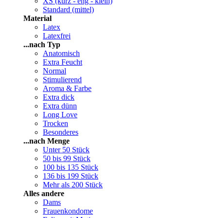
XS (kurz - eng - klein)
Standard (mittel)
Material
Latex
Latexfrei
...nach Typ
Anatomisch
Extra Feucht
Normal
Stimulierend
Aroma & Farbe
Extra dick
Extra dünn
Long Love
Trocken
Besonderes
...nach Menge
Unter 50 Stück
50 bis 99 Stück
100 bis 135 Stück
136 bis 199 Stück
Mehr als 200 Stück
Alles andere
Dams
Frauenkondome