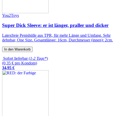
You2Toys
Super Dick Sleeve: er ist länger, praller und dicker
Latexfreie Penishülle aus TPR, für mehr Länge und Umfang. Sehr
dehnbar, One Size. Gesamtlänge: 16cm, Durchmesser (innen): 2cm.
In den Warenkorb
Sofort lieferbar (
1-2 Tage*
)
(0,35 € pro Kondom)
34
,
95
€