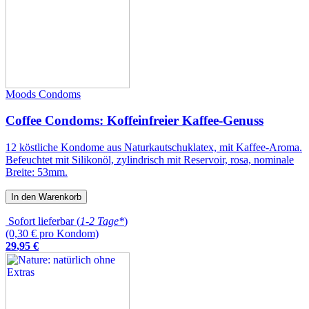
Moods Condoms
Coffee Condoms: Koffeinfreier Kaffee-Genuss
12 köstliche Kondome aus Naturkautschuklatex, mit Kaffee-Aroma.
Befeuchtet mit Silikonöl, zylindrisch mit Reservoir, rosa, nominale
Breite: 53mm.
In den Warenkorb
Sofort lieferbar (
1-2 Tage*
)
(0,30 € pro Kondom)
29
,
95
€