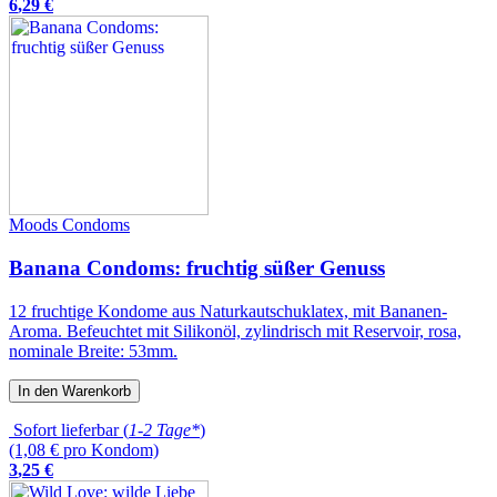
6
,
29
€
Moods Condoms
Banana Condoms: fruchtig süßer Genuss
12 fruchtige Kondome aus Naturkautschuklatex, mit Bananen-
Aroma. Befeuchtet mit Silikonöl, zylindrisch mit Reservoir, rosa,
nominale Breite: 53mm.
In den Warenkorb
Sofort lieferbar (
1-2 Tage*
)
(1,08 € pro Kondom)
3
,
25
€