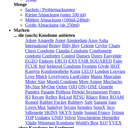
Menge
Sachets / Probierpackungen
Kleine Abpackung (unter 100 ml)
Mittlere Abpackung (100ml-249ml)
Große Abpackung (ab 250ml)
Marken
... die (auch) Kondome anbieten
Adore
Amarelle
Amor
Amsterdam
Anos
Asha
International
Beppy
Billy Boy
Celeste
Ceylor
Chaps
Chess Condoms
Claudia Condoms
Condomerie
condomi
Confortex
Control
Dansex
Durex
Easyglide
EGZO
Einhorn
ERCO
EXS
FAIR SQUARED
Faire
FCUK
feel
feelgood Condoms
Fromms
Glyde
HOT
Kamyra
Kondomotheke
Kung
LELO
London
Loovara
Love Match
Lovelyness
LustGlider
Manix
Masculan
Mister Size
Moods Condoms
More Amore
Muchacho
My.Size
MyOne
Oebre
OJO
ON)
ONE
Ormelle
Pamitex
Pasante
Peithora
Projekt Sexmuseum
Protex
R3
Recare
Reflex
ReLeaf
RFSU
Rilaco
Ritex
ROAM
Romed
Rubber Fucker
Rubbery
Safe
Sagami
Sam
Loves Max
Satisfyer
Secura
Sensitex
SensX
Sico
Silhouette
SKINS
SKYN
Smile
Sugant France
Terpan
TOP
Unilatex
UNIQ
Velvet
Verschiedene Hersteller
Vitalis
Wingman Kondome
World's Best
XO!
YVEX
... ohne Kondome im Sortiment