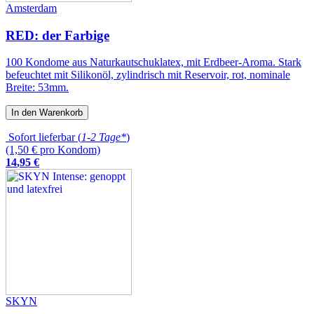
Amsterdam
RED: der Farbige
100 Kondome aus Naturkautschuklatex, mit Erdbeer-Aroma. Stark
befeuchtet mit Silikonöl, zylindrisch mit Reservoir, rot, nominale
Breite: 53mm.
In den Warenkorb
Sofort lieferbar (
1-2 Tage*
)
(1,50 € pro Kondom)
14
,
95
€
SKYN