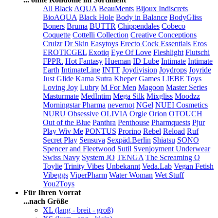
All Black
AQUA
BeauMents
Bijoux Indiscrets
BioAQUA
Black Hole
Body in Balance
BodyGliss
Boners
Bruma
BUTTR
Chippendales
Cobeco
Coquette
Cottelli Collection
Creative Conceptions
Cruizr
Dr Skin
Easytoys
Erecto Cock Essentials
Eros
EROTICGEL
Exotiq
Eye Of Love
Fleshlight
Flutschi
FPPR.
Hot Fantasy
Hueman
ID Lube
Intimate
Intimate
Earth
IntimateLine
INTT
Joydivision
Joydrops
Joyride
Just Glide
Kama Sutra
Kheper Games
LIEBE Toys
Loving Joy
Lubry
M For Men
Magoon
Master Series
Masturmate
MedIntim
Mega Silk
Mixgliss
Moodzz
Morningstar Pharma
nevernot
NGel
NUEI Cosmetics
NURU
Obsessive
OLIVIA
Orgie
Orion
OTOUCH
Out of the Blue
Panthra
Penthouse
Pharmquests
Pjur
Play Wiv Me
PONTUS
Prorino
Rebel
Reload
Ruf
Secret Play
Sensuva
Sexpäd.Berlin
Shiatsu
SONO
Spencer and Fleetwood
Sutil
Svenjoyment Underwear
Swiss Navy
System JO
TENGA
The Screaming O
Toylie
Trinity Vibes
Unbekannt
Veda.Lab
Vegan Fetish
Vibeggs
ViperPharm
Water Woman
Wet Stuff
You2Toys
Für Ihren Vorrat
...nach Größe
XL (lang - breit - groß)