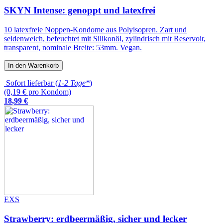
SKYN Intense: genoppt und latexfrei
10 latexfreie Noppen-Kondome aus Polyisopren. Zart und
seidenweich, befeuchtet mit Silikonöl, zylindrisch mit Reservoir,
transparent, nominale Breite: 53mm. Vegan.
In den Warenkorb
Sofort lieferbar (
1-2 Tage*
)
(0,19 € pro Kondom)
18
,
99
€
EXS
Strawberry: erdbeermäßig, sicher und lecker