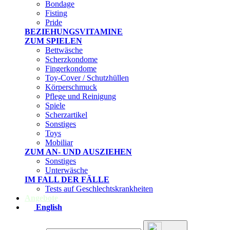
Bondage
Fisting
Pride
BEZIEHUNGSVITAMINE
ZUM SPIELEN
Bettwäsche
Scherzkondome
Fingerkondome
Toy-Cover / Schutzhüllen
Körperschmuck
Pflege und Reinigung
Spiele
Scherzartikel
Sonstiges
Toys
Mobiliar
ZUM AN- UND AUSZIEHEN
Sonstiges
Unterwäsche
IM FALL DER FÄLLE
Tests auf Geschlechtskrankheiten
Angebote
English