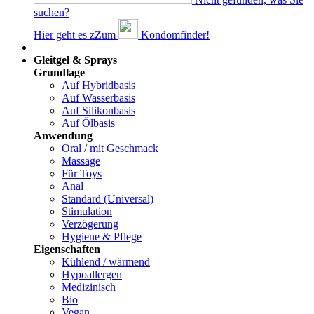
suchen?
Hier geht es z
Z
um
Kondomfinder!
Dams
Gleitgel & Sprays
Grundlage
Auf Hybridbasis
Auf Wasserbasis
Auf Silikonbasis
Auf Ölbasis
Anwendung
Oral / mit Geschmack
Massage
Für Toys
Anal
Standard (Universal)
Stimulation
Verzögerung
Hygiene & Pflege
Eigenschaften
Kühlend / wärmend
Hypoallergen
Medizinisch
Bio
Vegan