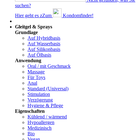
suchen?
Hier geht es z
Z
um
Kondomfinder!
Dams
Gleitgel & Sprays
Grundlage
Auf Hybridbasis
Auf Wasserbasis
Auf Silikonbasis
Auf Ölbasis
Anwendung
Oral / mit Geschmack
Massage
Für Toys
Anal
Standard (Universal)
Stimulation
Verzögerung
Hygiene & Pflege
Eigenschaften
Kühlend / wärmend
Hypoallergen
Medizinisch
Bio
Vegan