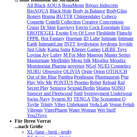
All Black
AQUA
BeauMents
Bijoux Indiscrets
BioAQUA
Black Hole
Body in Balance
BodyGliss
Boners
Bruma
BUTTR
Chippendales
Cobeco
Coquette
Cottelli Collection
Creative Conceptions
Cruizr
Dr Skin
Easytoys
Erecto Cock Essentials
Eros
EROTICGEL
Exotiq
Eye Of Love
Fleshlight
Flutschi
FPPR.
Hot Fantasy
Hueman
ID Lube
Intimate
Intimate
Earth
IntimateLine
INTT
Joydivision
Joydrops
Joyride
Just Glide
Kama Sutra
Kheper Games
LIEBE Toys
Loving Joy
Lubry
M For Men
Magoon
Master Series
Masturmate
MedIntim
Mega Silk
Mixgliss
Moodzz
Morningstar Pharma
nevernot
NGel
NUEI Cosmetics
NURU
Obsessive
OLIVIA
Orgie
Orion
OTOUCH
Out of the Blue
Panthra
Penthouse
Pharmquests
Pjur
Play Wiv Me
PONTUS
Prorino
Rebel
Reload
Ruf
Secret Play
Sensuva
Sexpäd.Berlin
Shiatsu
SONO
Spencer and Fleetwood
Sutil
Svenjoyment Underwear
Swiss Navy
System JO
TENGA
The Screaming O
Toylie
Trinity Vibes
Unbekannt
Veda.Lab
Vegan Fetish
Vibeggs
ViperPharm
Water Woman
Wet Stuff
You2Toys
Für Ihren Vorrat
...nach Größe
XL (lang - breit - groß)