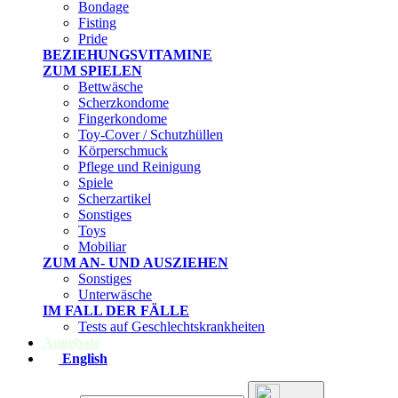
Bondage
Fisting
Pride
BEZIEHUNGSVITAMINE
ZUM SPIELEN
Bettwäsche
Scherzkondome
Fingerkondome
Toy-Cover / Schutzhüllen
Körperschmuck
Pflege und Reinigung
Spiele
Scherzartikel
Sonstiges
Toys
Mobiliar
ZUM AN- UND AUSZIEHEN
Sonstiges
Unterwäsche
IM FALL DER FÄLLE
Tests auf Geschlechtskrankheiten
Angebote
English