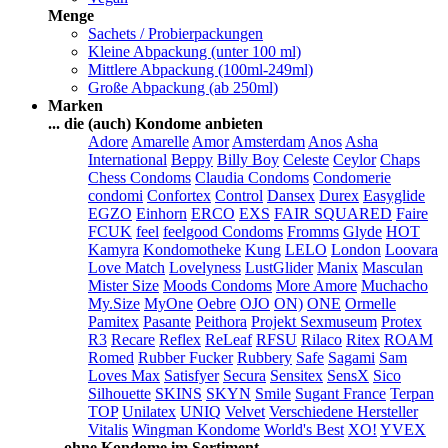
Menge
Sachets / Probierpackungen
Kleine Abpackung (unter 100 ml)
Mittlere Abpackung (100ml-249ml)
Große Abpackung (ab 250ml)
Marken
... die (auch) Kondome anbieten
Adore
Amarelle
Amor
Amsterdam
Anos
Asha
International
Beppy
Billy Boy
Celeste
Ceylor
Chaps
Chess Condoms
Claudia Condoms
Condomerie
condomi
Confortex
Control
Dansex
Durex
Easyglide
EGZO
Einhorn
ERCO
EXS
FAIR SQUARED
Faire
FCUK
feel
feelgood Condoms
Fromms
Glyde
HOT
Kamyra
Kondomotheke
Kung
LELO
London
Loovara
Love Match
Lovelyness
LustGlider
Manix
Masculan
Mister Size
Moods Condoms
More Amore
Muchacho
My.Size
MyOne
Oebre
OJO
ON)
ONE
Ormelle
Pamitex
Pasante
Peithora
Projekt Sexmuseum
Protex
R3
Recare
Reflex
ReLeaf
RFSU
Rilaco
Ritex
ROAM
Romed
Rubber Fucker
Rubbery
Safe
Sagami
Sam
Loves Max
Satisfyer
Secura
Sensitex
SensX
Sico
Silhouette
SKINS
SKYN
Smile
Sugant France
Terpan
TOP
Unilatex
UNIQ
Velvet
Verschiedene Hersteller
Vitalis
Wingman Kondome
World's Best
XO!
YVEX
... ohne Kondome im Sortiment