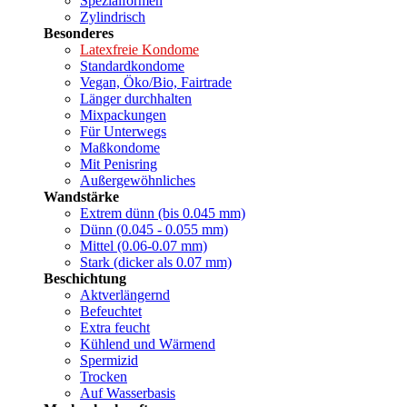
Spezialformen
Zylindrisch
Besonderes
Latexfreie Kondome
Standardkondome
Vegan, Öko/Bio, Fairtrade
Länger durchhalten
Mixpackungen
Für Unterwegs
Maßkondome
Mit Penisring
Außergewöhnliches
Wandstärke
Extrem dünn (bis 0.045 mm)
Dünn (0.045 - 0.055 mm)
Mittel (0.06-0.07 mm)
Stark (dicker als 0.07 mm)
Beschichtung
Aktverlängernd
Befeuchtet
Extra feucht
Kühlend und Wärmend
Spermizid
Trocken
Auf Wasserbasis