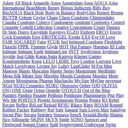
Adore
All Black
Amarelle
Amor
Amsterdam
Anos
AQUA
Asha
International
BeauMents
Beppy
Bijoux Indiscrets
Billy Boy
BioAQUA
Black Hole
Body in Balance
BodyGliss
Boners
Bruma
BUTTR
Celeste
Ceylor
Chaps
Chess Condoms
Chippendales
Claudia Condoms
Cobeco
Condomerie
condomi
Confortex
Control
Coquette
Cottelli Collection
Creative Conceptions
Cruizr
Dansex
Dr Skin
Durex
Easyglide
Easytoys
EGZO
Einhorn
ERCO
Erecto
Cock Essentials
Eros
EROTICGEL
Exotiq
EXS
Eye Of Love
FAIR SQUARED
Faire
FCUK
feel
feelgood Condoms
Fleshlight
Flutschi
FPPR.
Fromms
Glyde
HOT
Hot Fantasy
Hueman
ID Lube
Intimate
Intimate Earth
IntimateLine
INTT
Joydivision
Joydrops
Joyride
Just Glide
Kama Sutra
Kamyra
Kheper Games
Kondomotheke
Kung
LELO
LIEBE Toys
London
Loovara
Love
Match
Lovelyness
Loving Joy
Lubry
LustGlider
M For Men
Magoon
Manix
Masculan
Master Series
Masturmate
MedIntim
Mega Silk
Mister Size
Mixgliss
Moods Condoms
Moodzz
More
Amore
Morningstar Pharma
Muchacho
My.Size
MyOne
nevernot
NGel
NUEI Cosmetics
NURU
Obsessive
Oebre
OJO
OLIVIA
ON)
ONE
Orgie
Orion
Ormelle
OTOUCH
Out of the Blue
Pamitex
Panthra
Pasante
Peithora
Penthouse
Pharmquests
Pjur
Play
Wiv Me
PONTUS
Projekt Sexmuseum
Prorino
Protex
R3
Rebel
Recare
Reflex
ReLeaf
Reload
RFSU
Rilaco
Ritex
ROAM
Romed
Rubber Fucker
Rubbery
Ruf
Safe
Sagami
Sam Loves Max
Satisfyer
Secret Play
Secura
Sensitex
Sensuva
SensX
Sexpäd.Berlin
Shiatsu
Sico
Silhouette
SKINS
SKYN
Smile
SONO
Spencer and
Fleetwood
Sugant France
Sutil
Svenjoyment Underwear
Swiss