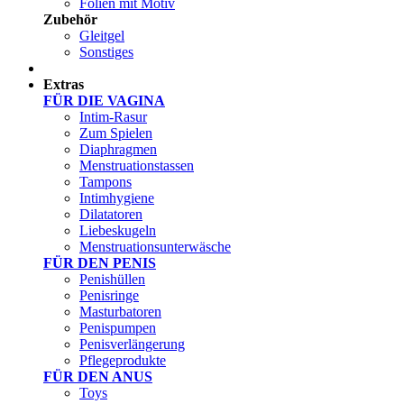
Folien mit Motiv
Zubehör
Gleitgel
Sonstiges
Test Sets
Extras
FÜR DIE VAGINA
Intim-Rasur
Zum Spielen
Diaphragmen
Menstruationstassen
Tampons
Intimhygiene
Dilatatoren
Liebeskugeln
Menstruationsunterwäsche
FÜR DEN PENIS
Penishüllen
Penisringe
Masturbatoren
Penispumpen
Penisverlängerung
Pflegeprodukte
FÜR DEN ANUS
Toys