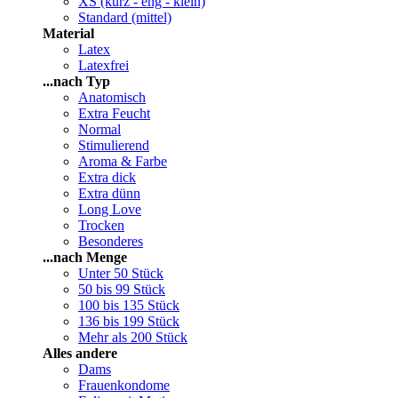
XS (kurz - eng - klein)
Standard (mittel)
Material
Latex
Latexfrei
...nach Typ
Anatomisch
Extra Feucht
Normal
Stimulierend
Aroma & Farbe
Extra dick
Extra dünn
Long Love
Trocken
Besonderes
...nach Menge
Unter 50 Stück
50 bis 99 Stück
100 bis 135 Stück
136 bis 199 Stück
Mehr als 200 Stück
Alles andere
Dams
Frauenkondome