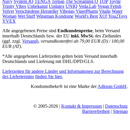
Navy
System JO
TENGA
Terpan
The Screaming O
TOP
Toylie
Trinity Vibes
Unbekannt
Unilatex
UNIQ
Veda.Lab
Vegan Fetish
Velvet
Verschiedene Hersteller
Vibeggs
ViperPharm
Vitalis
Water
Woman
Wet Stuff
Wingman Kondome
World's Best
XO!
You2Toys
YVEX
Alle angegebenen Preise sind
Endkundenpreise
, beim Versand
innerhalb Deutschlands bzw. der EU
inkl. MwSt.
des Ziellandes
(ggf. zzgl.
Versand
),
versandkostenfrei ab 79,00 EUR (D) / 100,00
EUR (AT)
.
*Alle angegebenen Lieferzeiten gelten beim Versand innerhalb
Deutschlands und Lieferung mit DHL/DPD/GLS.
Lieferzeiten für andere Länder und Informationen zur Berechnung
des Liefertermins
finden Sie hier.
Kondomotheke® ist eine Marke der
Adloran GmbH
.
© 2005-2026 |
Kontakt & Impressum
|
Datenschutz
Barrierefreiheit
|
Sitemap