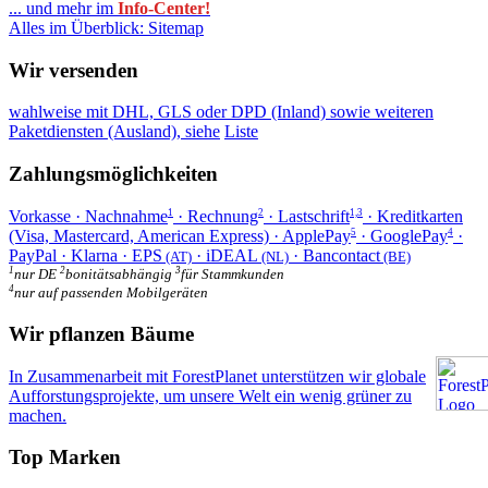
... und mehr im
Info-Center!
Alles im Überblick: Sitemap
Wir versenden
wahlweise mit DHL, GLS oder DPD (Inland) sowie weiteren
Paketdiensten (Ausland), siehe
Liste
Zahlungsmöglichkeiten
Vorkasse · Nachnahme
· Rechnung
· Lastschrift
· Kreditkarten
1
2
1,3
(Visa, Mastercard, American Express) · ApplePay
· GooglePay
·
5
4
PayPal · Klarna · EPS
· iDEAL
· Bancontact
(AT)
(NL)
(BE)
1
2
3
nur DE
bonitätsabhängig
für Stammkunden
4
nur auf passenden Mobilgeräten
Wir pflanzen Bäume
In Zusammenarbeit mit ForestPlanet unterstützen wir globale
Aufforstungsprojekte, um unsere Welt ein wenig grüner zu
machen.
Top Marken