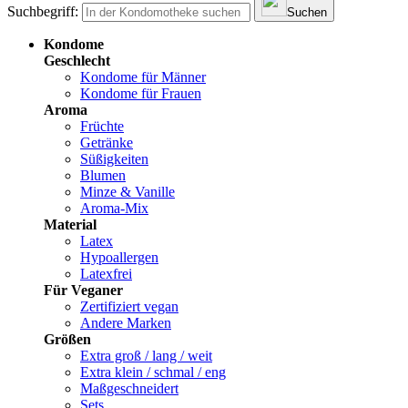
Suchbegriff:
Suchen
Kondome
Geschlecht
Kondome für Männer
Kondome für Frauen
Aroma
Früchte
Getränke
Süßigkeiten
Blumen
Minze & Vanille
Aroma-Mix
Material
Latex
Hypoallergen
Latexfrei
Für Veganer
Zertifiziert vegan
Andere Marken
Größen
Extra groß / lang / weit
Extra klein / schmal / eng
Maßgeschneidert
Sets