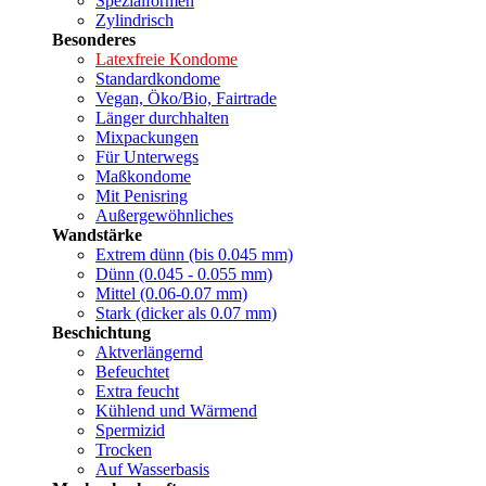
Spezialformen
Zylindrisch
Besonderes
Latexfreie Kondome
Standardkondome
Vegan, Öko/Bio, Fairtrade
Länger durchhalten
Mixpackungen
Für Unterwegs
Maßkondome
Mit Penisring
Außergewöhnliches
Wandstärke
Extrem dünn (bis 0.045 mm)
Dünn (0.045 - 0.055 mm)
Mittel (0.06-0.07 mm)
Stark (dicker als 0.07 mm)
Beschichtung
Aktverlängernd
Befeuchtet
Extra feucht
Kühlend und Wärmend
Spermizid
Trocken
Auf Wasserbasis