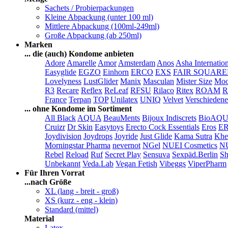
Sachets / Probierpackungen
Kleine Abpackung (unter 100 ml)
Mittlere Abpackung (100ml-249ml)
Große Abpackung (ab 250ml)
Marken
... die (auch) Kondome anbieten
Adore
Amarelle
Amor
Amsterdam
Anos
Asha Internatio
Easyglide
EGZO
Einhorn
ERCO
EXS
FAIR SQUAR
Lovelyness
LustGlider
Manix
Masculan
Mister Size
Moo
R3
Recare
Reflex
ReLeaf
RFSU
Rilaco
Ritex
ROAM
R
France
Terpan
TOP
Unilatex
UNIQ
Velvet
Verschiedene
... ohne Kondome im Sortiment
All Black
AQUA
BeauMents
Bijoux Indiscrets
BioAQ
Cruizr
Dr Skin
Easytoys
Erecto Cock Essentials
Eros
E
Joydivision
Joydrops
Joyride
Just Glide
Kama Sutra
Khe
Morningstar Pharma
nevernot
NGel
NUEI Cosmetics
N
Rebel
Reload
Ruf
Secret Play
Sensuva
Sexpäd.Berlin
Sh
Unbekannt
Veda.Lab
Vegan Fetish
Vibeggs
ViperPharm
Für Ihren Vorrat
...nach Größe
XL (lang - breit - groß)
XS (kurz - eng - klein)
Standard (mittel)
Material
Latex