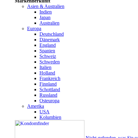
Markenherkunft
Asien & Australien
Indien
Japan
Australien
Europa
Deutschland
Dänemark
England
Spanien
Schweiz
Schweden
Italien
Holland
Frankreich
Finnland
Schottland
Russland
Osteuropa
Amerika
USA
Kolumbien
Nicht gefunden, was Sie s