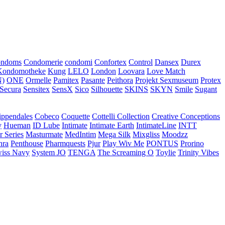
ondoms
Condomerie
condomi
Confortex
Control
Dansex
Durex
Kondomotheke
Kung
LELO
London
Loovara
Love Match
)
ONE
Ormelle
Pamitex
Pasante
Peithora
Projekt Sexmuseum
Protex
Secura
Sensitex
SensX
Sico
Silhouette
SKINS
SKYN
Smile
Sugant
ippendales
Cobeco
Coquette
Cottelli Collection
Creative Conceptions
y
Hueman
ID Lube
Intimate
Intimate Earth
IntimateLine
INTT
r Series
Masturmate
MedIntim
Mega Silk
Mixgliss
Moodzz
hra
Penthouse
Pharmquests
Pjur
Play Wiv Me
PONTUS
Prorino
iss Navy
System JO
TENGA
The Screaming O
Toylie
Trinity Vibes