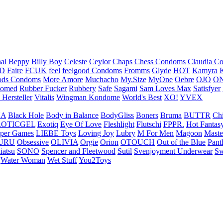
nal
Beppy
Billy Boy
Celeste
Ceylor
Chaps
Chess Condoms
Claudia C
ED
Faire
FCUK
feel
feelgood Condoms
Fromms
Glyde
HOT
Kamyra
ds Condoms
More Amore
Muchacho
My.Size
MyOne
Oebre
OJO
ON
omed
Rubber Fucker
Rubbery
Safe
Sagami
Sam Loves Max
Satisfyer
 Hersteller
Vitalis
Wingman Kondome
World's Best
XO!
YVEX
UA
Black Hole
Body in Balance
BodyGliss
Boners
Bruma
BUTTR
Ch
ROTICGEL
Exotiq
Eye Of Love
Fleshlight
Flutschi
FPPR.
Hot Fantas
per Games
LIEBE Toys
Loving Joy
Lubry
M For Men
Magoon
Maste
URU
Obsessive
OLIVIA
Orgie
Orion
OTOUCH
Out of the Blue
Pant
iatsu
SONO
Spencer and Fleetwood
Sutil
Svenjoyment Underwear
Sw
Water Woman
Wet Stuff
You2Toys