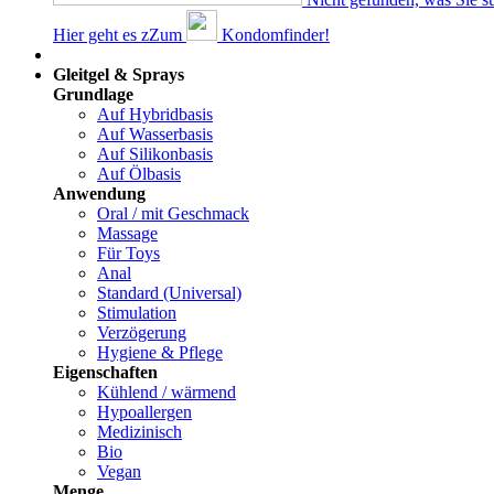
Hier geht es z
Z
um
Kondomfinder!
Dams
Gleitgel & Sprays
Grundlage
Auf Hybridbasis
Auf Wasserbasis
Auf Silikonbasis
Auf Ölbasis
Anwendung
Oral / mit Geschmack
Massage
Für Toys
Anal
Standard (Universal)
Stimulation
Verzögerung
Hygiene & Pflege
Eigenschaften
Kühlend / wärmend
Hypoallergen
Medizinisch
Bio
Vegan
Menge