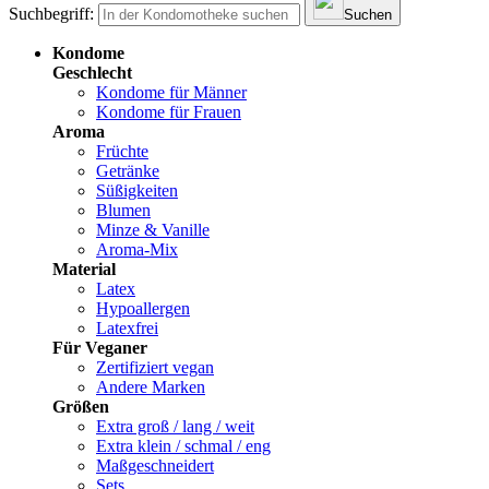
Suchbegriff:
Suchen
Kondome
Geschlecht
Kondome für Männer
Kondome für Frauen
Aroma
Früchte
Getränke
Süßigkeiten
Blumen
Minze & Vanille
Aroma-Mix
Material
Latex
Hypoallergen
Latexfrei
Für Veganer
Zertifiziert vegan
Andere Marken
Größen
Extra groß / lang / weit
Extra klein / schmal / eng
Maßgeschneidert
Sets