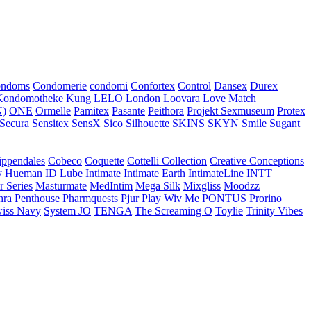
ondoms
Condomerie
condomi
Confortex
Control
Dansex
Durex
Kondomotheke
Kung
LELO
London
Loovara
Love Match
)
ONE
Ormelle
Pamitex
Pasante
Peithora
Projekt Sexmuseum
Protex
Secura
Sensitex
SensX
Sico
Silhouette
SKINS
SKYN
Smile
Sugant
ippendales
Cobeco
Coquette
Cottelli Collection
Creative Conceptions
y
Hueman
ID Lube
Intimate
Intimate Earth
IntimateLine
INTT
r Series
Masturmate
MedIntim
Mega Silk
Mixgliss
Moodzz
hra
Penthouse
Pharmquests
Pjur
Play Wiv Me
PONTUS
Prorino
iss Navy
System JO
TENGA
The Screaming O
Toylie
Trinity Vibes