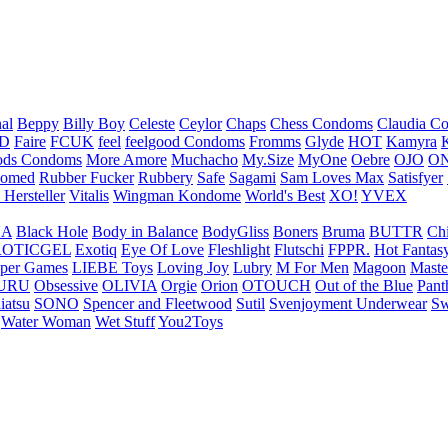
nal
Beppy
Billy Boy
Celeste
Ceylor
Chaps
Chess Condoms
Claudia C
ED
Faire
FCUK
feel
feelgood Condoms
Fromms
Glyde
HOT
Kamyra
ds Condoms
More Amore
Muchacho
My.Size
MyOne
Oebre
OJO
ON
omed
Rubber Fucker
Rubbery
Safe
Sagami
Sam Loves Max
Satisfyer
 Hersteller
Vitalis
Wingman Kondome
World's Best
XO!
YVEX
UA
Black Hole
Body in Balance
BodyGliss
Boners
Bruma
BUTTR
Ch
ROTICGEL
Exotiq
Eye Of Love
Fleshlight
Flutschi
FPPR.
Hot Fantas
per Games
LIEBE Toys
Loving Joy
Lubry
M For Men
Magoon
Maste
URU
Obsessive
OLIVIA
Orgie
Orion
OTOUCH
Out of the Blue
Pant
iatsu
SONO
Spencer and Fleetwood
Sutil
Svenjoyment Underwear
Sw
Water Woman
Wet Stuff
You2Toys