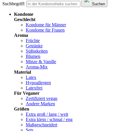
Suchbegriff:
Suchen
Kondome
Geschlecht
Kondome für Männer
Kondome für Frauen
Aroma
Früchte
Getränke
Süßigkeiten
Blumen
Minze & Vanille
Aroma-Mix
Material
Latex
Hypoallergen
Latexfrei
Für Veganer
Zertifiziert vegan
Andere Marken
Größen
Extra groß / lang / weit
Extra klein / schmal / eng
Maßgeschneidert
Sets