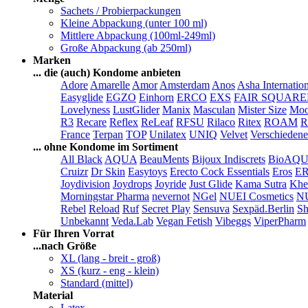
Sachets / Probierpackungen
Kleine Abpackung (unter 100 ml)
Mittlere Abpackung (100ml-249ml)
Große Abpackung (ab 250ml)
Marken
... die (auch) Kondome anbieten
Adore
Amarelle
Amor
Amsterdam
Anos
Asha Internatio
Easyglide
EGZO
Einhorn
ERCO
EXS
FAIR SQUAR
Lovelyness
LustGlider
Manix
Masculan
Mister Size
Moo
R3
Recare
Reflex
ReLeaf
RFSU
Rilaco
Ritex
ROAM
R
France
Terpan
TOP
Unilatex
UNIQ
Velvet
Verschiedene
... ohne Kondome im Sortiment
All Black
AQUA
BeauMents
Bijoux Indiscrets
BioAQ
Cruizr
Dr Skin
Easytoys
Erecto Cock Essentials
Eros
E
Joydivision
Joydrops
Joyride
Just Glide
Kama Sutra
Khe
Morningstar Pharma
nevernot
NGel
NUEI Cosmetics
N
Rebel
Reload
Ruf
Secret Play
Sensuva
Sexpäd.Berlin
Sh
Unbekannt
Veda.Lab
Vegan Fetish
Vibeggs
ViperPharm
Für Ihren Vorrat
...nach Größe
XL (lang - breit - groß)
XS (kurz - eng - klein)
Standard (mittel)
Material
Latex