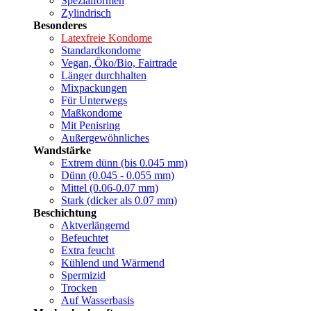
Spezialformen
Zylindrisch
Besonderes
Latexfreie Kondome
Standardkondome
Vegan, Öko/Bio, Fairtrade
Länger durchhalten
Mixpackungen
Für Unterwegs
Maßkondome
Mit Penisring
Außergewöhnliches
Wandstärke
Extrem dünn (bis 0.045 mm)
Dünn (0.045 - 0.055 mm)
Mittel (0.06-0.07 mm)
Stark (dicker als 0.07 mm)
Beschichtung
Aktverlängernd
Befeuchtet
Extra feucht
Kühlend und Wärmend
Spermizid
Trocken
Auf Wasserbasis