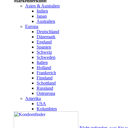
Markenherkunft
Asien & Australien
Indien
Japan
Australien
Europa
Deutschland
Dänemark
England
Spanien
Schweiz
Schweden
Italien
Holland
Frankreich
Finnland
Schottland
Russland
Osteuropa
Amerika
USA
Kolumbien
Nicht gefunden, was Sie s