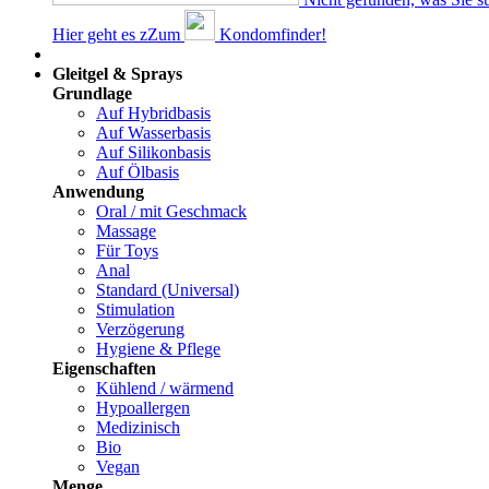
Hier geht es z
Z
um
Kondomfinder!
Dams
Gleitgel & Sprays
Grundlage
Auf Hybridbasis
Auf Wasserbasis
Auf Silikonbasis
Auf Ölbasis
Anwendung
Oral / mit Geschmack
Massage
Für Toys
Anal
Standard (Universal)
Stimulation
Verzögerung
Hygiene & Pflege
Eigenschaften
Kühlend / wärmend
Hypoallergen
Medizinisch
Bio
Vegan
Menge