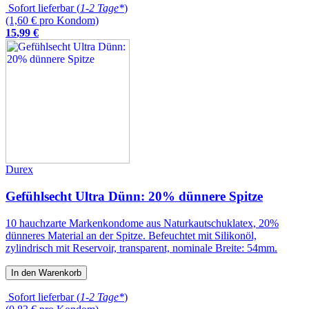
Sofort lieferbar (
1-2 Tage*
)
(1,60 € pro Kondom)
15
,
99
€
Durex
Gefühlsecht Ultra Dünn: 20% dünnere Spitze
10 hauchzarte Markenkondome aus Naturkautschuklatex, 20%
dünneres Material an der Spitze. Befeuchtet mit Silikonöl,
zylindrisch mit Reservoir, transparent, nominale Breite: 54mm.
In den Warenkorb
Sofort lieferbar (
1-2 Tage*
)