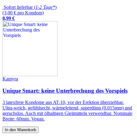
Sofort lieferbar (
1-2 Tage*
)
(3,00 € pro Kondom)
8
,
99
€
Kamyra
Unique Smart: keine Unterbrechung des Vorspiels
3 latexfreie Kondome aus AT-10, vor der Erektion überziehbar.
Ultra-weich, gefühlsecht, wärmeleitend, superdünn (0.015mm) und
geruchslos. Auch mit ölhaltigen Gleitmitteln verwendbar. Nominale
Breite: 60mm. Vegan.
In den Warenkorb