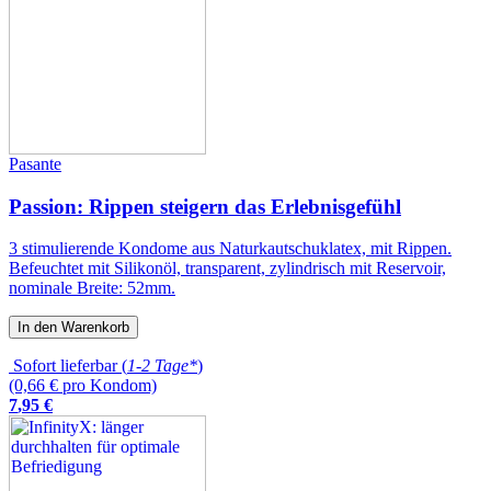
Pasante
Passion: Rippen steigern das Erlebnisgefühl
3 stimulierende Kondome aus Naturkautschuklatex, mit Rippen.
Befeuchtet mit Silikonöl, transparent, zylindrisch mit Reservoir,
nominale Breite: 52mm.
In den Warenkorb
Sofort lieferbar (
1-2 Tage*
)
(0,66 € pro Kondom)
7
,
95
€