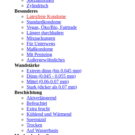
Spezialformen
Zylindrisch
Besonderes
Latexfreie Kondome
Standardkondome
Vegan, Öko/Bio, Fairtrade
Länger durchhalten
Mixpackungen
Für Unterwegs
Maßkondome
Mit Penisring
Außergewöhnliches
Wandstärke
Extrem dünn (bis 0.045 mm)
Dünn (0.045 - 0.055 mm)
Mittel (0.06-0.07 mm)
Stark (dicker als 0.07 mm)
Beschichtung
Aktverlängernd
Befeuchtet
Extra feucht
Kühlend und Wärmend
Spermizid
Trocken
Auf Wasserbasis