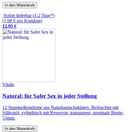
In den Warenkorb
Sofort lieferbar (
1-2 Tage*
)
(1,08 € pro Kondom)
12
,
95
€
Vitalis
Natural: für Safer Sex in jeder Stellung
12 Standardkondome aus Naturkautschuklatex. Befeuchtet mit
Silikonöl, zylindrisch mit Reservoir, transparent, nominale Breite:
53mm.
In den Warenkorb