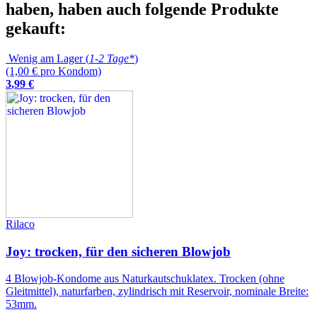
haben, haben auch folgende Produkte
gekauft:
Wenig am Lager (
1-2 Tage*
)
(1,00 € pro Kondom)
3
,
99
€
Rilaco
Joy: trocken, für den sicheren Blowjob
4 Blowjob-Kondome aus Naturkautschuklatex. Trocken (ohne
Gleitmittel), naturfarben, zylindrisch mit Reservoir, nominale Breite:
53mm.