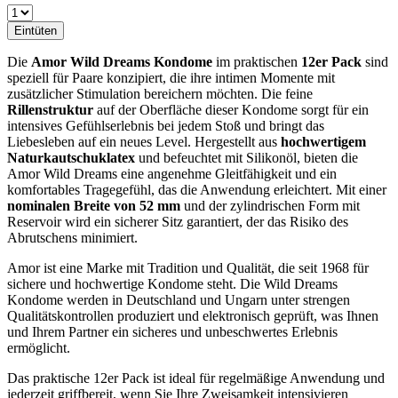
Eintüten
Die
Amor Wild Dreams Kondome
im praktischen
12er Pack
sind
speziell für Paare konzipiert, die ihre intimen Momente mit
zusätzlicher Stimulation bereichern möchten. Die feine
Rillenstruktur
auf der Oberfläche dieser Kondome sorgt für ein
intensives Gefühlserlebnis bei jedem Stoß und bringt das
Liebesleben auf ein neues Level. Hergestellt aus
hochwertigem
Naturkautschuklatex
und befeuchtet mit Silikonöl, bieten die
Amor Wild Dreams eine angenehme Gleitfähigkeit und ein
komfortables Tragegefühl, das die Anwendung erleichtert. Mit einer
nominalen Breite von 52 mm
und der zylindrischen Form mit
Reservoir wird ein sicherer Sitz garantiert, der das Risiko des
Abrutschens minimiert.
Amor ist eine Marke mit Tradition und Qualität, die seit 1968 für
sichere und hochwertige Kondome steht. Die Wild Dreams
Kondome werden in Deutschland und Ungarn unter strengen
Qualitätskontrollen produziert und elektronisch geprüft, was Ihnen
und Ihrem Partner ein sicheres und unbeschwertes Erlebnis
ermöglicht.
Das praktische 12er Pack ist ideal für regelmäßige Anwendung und
jederzeit griffbereit, wenn Sie Ihre Zweisamkeit intensivieren