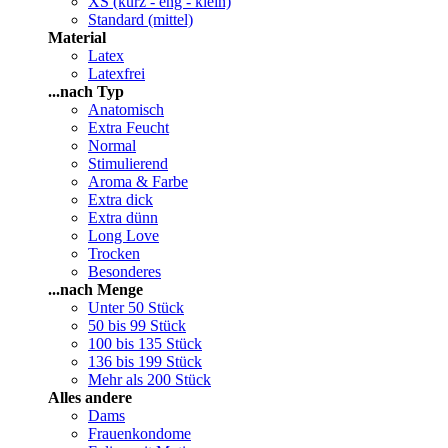
XS (kurz - eng - klein)
Standard (mittel)
Material
Latex
Latexfrei
...nach Typ
Anatomisch
Extra Feucht
Normal
Stimulierend
Aroma & Farbe
Extra dick
Extra dünn
Long Love
Trocken
Besonderes
...nach Menge
Unter 50 Stück
50 bis 99 Stück
100 bis 135 Stück
136 bis 199 Stück
Mehr als 200 Stück
Alles andere
Dams
Frauenkondome