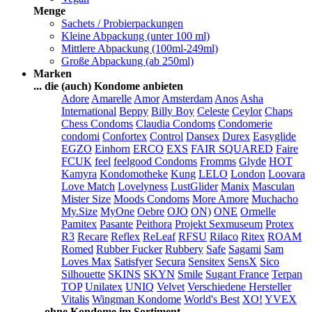
Menge
Sachets / Probierpackungen
Kleine Abpackung (unter 100 ml)
Mittlere Abpackung (100ml-249ml)
Große Abpackung (ab 250ml)
Marken
... die (auch) Kondome anbieten
Adore
Amarelle
Amor
Amsterdam
Anos
Asha
International
Beppy
Billy Boy
Celeste
Ceylor
Chaps
Chess Condoms
Claudia Condoms
Condomerie
condomi
Confortex
Control
Dansex
Durex
Easyglide
EGZO
Einhorn
ERCO
EXS
FAIR SQUARED
Faire
FCUK
feel
feelgood Condoms
Fromms
Glyde
HOT
Kamyra
Kondomotheke
Kung
LELO
London
Loovara
Love Match
Lovelyness
LustGlider
Manix
Masculan
Mister Size
Moods Condoms
More Amore
Muchacho
My.Size
MyOne
Oebre
OJO
ON)
ONE
Ormelle
Pamitex
Pasante
Peithora
Projekt Sexmuseum
Protex
R3
Recare
Reflex
ReLeaf
RFSU
Rilaco
Ritex
ROAM
Romed
Rubber Fucker
Rubbery
Safe
Sagami
Sam
Loves Max
Satisfyer
Secura
Sensitex
SensX
Sico
Silhouette
SKINS
SKYN
Smile
Sugant France
Terpan
TOP
Unilatex
UNIQ
Velvet
Verschiedene Hersteller
Vitalis
Wingman Kondome
World's Best
XO!
YVEX
... ohne Kondome im Sortiment