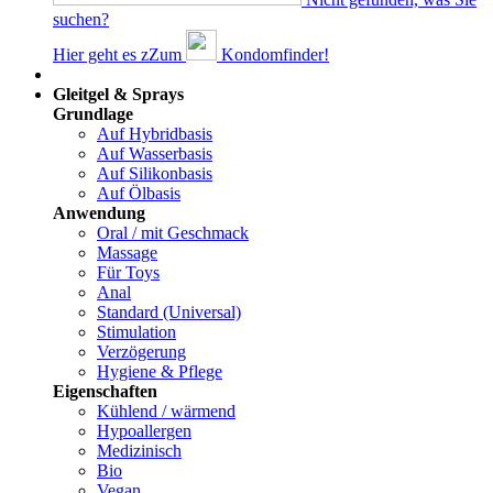
suchen?
Hier geht es z
Z
um
Kondomfinder!
Dams
Gleitgel & Sprays
Grundlage
Auf Hybridbasis
Auf Wasserbasis
Auf Silikonbasis
Auf Ölbasis
Anwendung
Oral / mit Geschmack
Massage
Für Toys
Anal
Standard (Universal)
Stimulation
Verzögerung
Hygiene & Pflege
Eigenschaften
Kühlend / wärmend
Hypoallergen
Medizinisch
Bio
Vegan