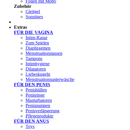
Folien mit Motiv
Zubehör
Gleitgel
Sonstiges
Test Sets
Extras
FÜR DIE VAGINA
Intim-Rasur
Zum Spielen
Diaphragmen
Menstruationstassen
Tampons
Intimhygiene
Dilatatoren
Liebeskugeln
Menstruationsunterwäsche
FÜR DEN PENIS
Penishüllen
Penisringe
Masturbatoren
Penispumpen
Penisverlängerung
Pflegeprodukte
FÜR DEN ANUS
Toys