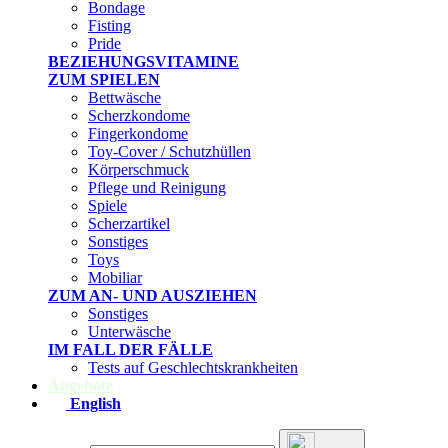
Bondage
Fisting
Pride
BEZIEHUNGSVITAMINE
ZUM SPIELEN
Bettwäsche
Scherzkondome
Fingerkondome
Toy-Cover / Schutzhüllen
Körperschmuck
Pflege und Reinigung
Spiele
Scherzartikel
Sonstiges
Toys
Mobiliar
ZUM AN- UND AUSZIEHEN
Sonstiges
Unterwäsche
IM FALL DER FÄLLE
Tests auf Geschlechtskrankheiten
Angebote
English