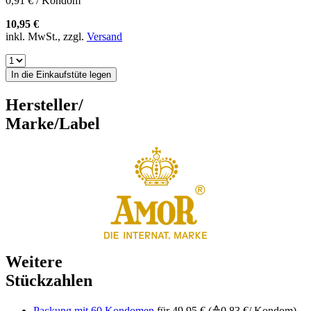
0,91 € / Kondom
10,95 €
inkl. MwSt., zzgl.
Versand
In die Einkaufstüte legen
Hersteller/
Marke/Label
Weitere
Stückzahlen
Packung mit 60 Kondomen
für 49,95 € (≙0,83 €/ Kondom)