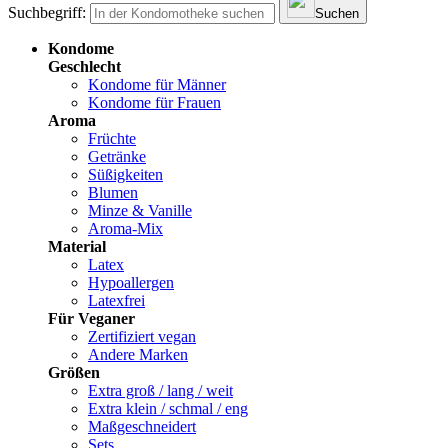
Suchbegriff:
Suchen
Kondome
Geschlecht
Kondome für Männer
Kondome für Frauen
Aroma
Früchte
Getränke
Süßigkeiten
Blumen
Minze & Vanille
Aroma-Mix
Material
Latex
Hypoallergen
Latexfrei
Für Veganer
Zertifiziert vegan
Andere Marken
Größen
Extra groß / lang / weit
Extra klein / schmal / eng
Maßgeschneidert
Sets