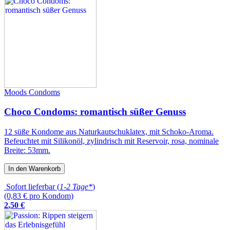
Moods Condoms
Choco Condoms: romantisch süßer Genuss
12 süße Kondome aus Naturkautschuklatex, mit Schoko-Aroma.
Befeuchtet mit Silikonöl, zylindrisch mit Reservoir, rosa, nominale
Breite: 53mm.
In den Warenkorb
Sofort lieferbar (
1-2 Tage*
)
(0,83 € pro Kondom)
2
,
50
€