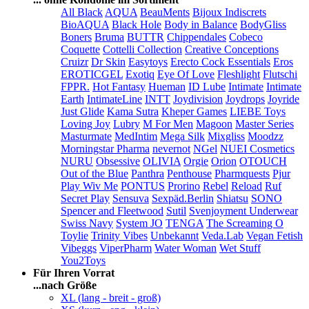
All Black
AQUA
BeauMents
Bijoux Indiscrets
BioAQUA
Black Hole
Body in Balance
BodyGliss
Boners
Bruma
BUTTR
Chippendales
Cobeco
Coquette
Cottelli Collection
Creative Conceptions
Cruizr
Dr Skin
Easytoys
Erecto Cock Essentials
Eros
EROTICGEL
Exotiq
Eye Of Love
Fleshlight
Flutschi
FPPR.
Hot Fantasy
Hueman
ID Lube
Intimate
Intimate
Earth
IntimateLine
INTT
Joydivision
Joydrops
Joyride
Just Glide
Kama Sutra
Kheper Games
LIEBE Toys
Loving Joy
Lubry
M For Men
Magoon
Master Series
Masturmate
MedIntim
Mega Silk
Mixgliss
Moodzz
Morningstar Pharma
nevernot
NGel
NUEI Cosmetics
NURU
Obsessive
OLIVIA
Orgie
Orion
OTOUCH
Out of the Blue
Panthra
Penthouse
Pharmquests
Pjur
Play Wiv Me
PONTUS
Prorino
Rebel
Reload
Ruf
Secret Play
Sensuva
Sexpäd.Berlin
Shiatsu
SONO
Spencer and Fleetwood
Sutil
Svenjoyment Underwear
Swiss Navy
System JO
TENGA
The Screaming O
Toylie
Trinity Vibes
Unbekannt
Veda.Lab
Vegan Fetish
Vibeggs
ViperPharm
Water Woman
Wet Stuff
You2Toys
Für Ihren Vorrat
...nach Größe
XL (lang - breit - groß)