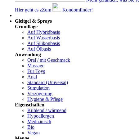
Hier geht es z
Z
um
Kondomfinder!
Dams
Gleitgel & Sprays
Grundlage
Auf Hybridbasis
Auf Wasserbasis
Auf Silikonbasis
Auf Ölbasis
Anwendung
Oral / mit Geschmack
Massage
Für Toys
Anal
Standard (Universal)
Stimulation
Verzögerung
Hygiene & Pflege
Eigenschaften
Kühlend / wärmend
Hypoallergen
Medizinisch
Bio
Vegan
Menge