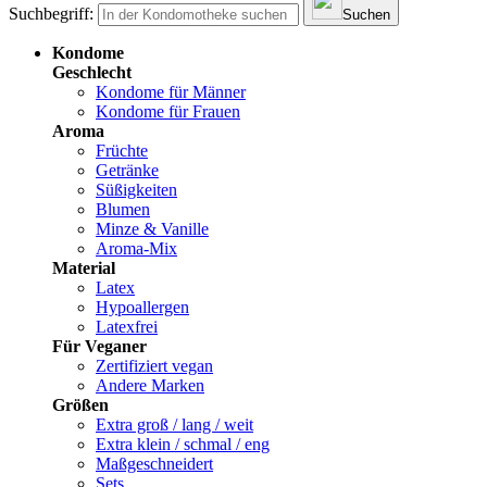
Suchbegriff:
Suchen
Kondome
Geschlecht
Kondome für Männer
Kondome für Frauen
Aroma
Früchte
Getränke
Süßigkeiten
Blumen
Minze & Vanille
Aroma-Mix
Material
Latex
Hypoallergen
Latexfrei
Für Veganer
Zertifiziert vegan
Andere Marken
Größen
Extra groß / lang / weit
Extra klein / schmal / eng
Maßgeschneidert
Sets