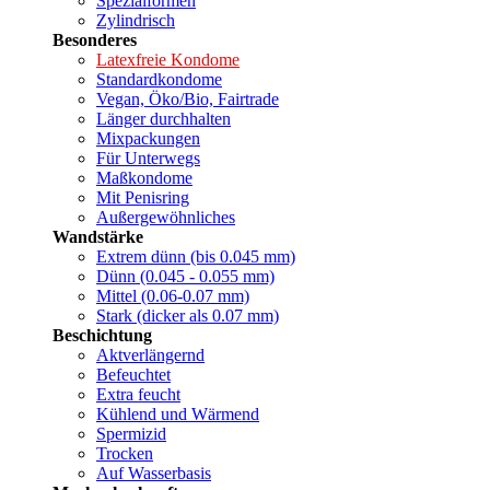
Spezialformen
Zylindrisch
Besonderes
Latexfreie Kondome
Standardkondome
Vegan, Öko/Bio, Fairtrade
Länger durchhalten
Mixpackungen
Für Unterwegs
Maßkondome
Mit Penisring
Außergewöhnliches
Wandstärke
Extrem dünn (bis 0.045 mm)
Dünn (0.045 - 0.055 mm)
Mittel (0.06-0.07 mm)
Stark (dicker als 0.07 mm)
Beschichtung
Aktverlängernd
Befeuchtet
Extra feucht
Kühlend und Wärmend
Spermizid
Trocken
Auf Wasserbasis