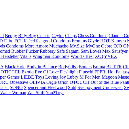
nal
Beppy
Billy Boy
Celeste
Ceylor
Chaps
Chess Condoms
Claudia C
ED
Faire
FCUK
feel
feelgood Condoms
Fromms
Glyde
HOT
Kamyra
ds Condoms
More Amore
Muchacho
My.Size
MyOne
Oebre
OJO
ON
omed
Rubber Fucker
Rubbery
Safe
Sagami
Sam Loves Max
Satisfyer
 Hersteller
Vitalis
Wingman Kondome
World's Best
XO!
YVEX
UA
Black Hole
Body in Balance
BodyGliss
Boners
Bruma
BUTTR
Ch
ROTICGEL
Exotiq
Eye Of Love
Fleshlight
Flutschi
FPPR.
Hot Fantas
per Games
LIEBE Toys
Loving Joy
Lubry
M For Men
Magoon
Maste
URU
Obsessive
OLIVIA
Orgie
Orion
OTOUCH
Out of the Blue
Pant
iatsu
SONO
Spencer and Fleetwood
Sutil
Svenjoyment Underwear
Sw
Water Woman
Wet Stuff
You2Toys