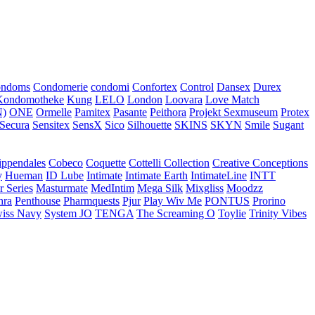
ondoms
Condomerie
condomi
Confortex
Control
Dansex
Durex
Kondomotheke
Kung
LELO
London
Loovara
Love Match
)
ONE
Ormelle
Pamitex
Pasante
Peithora
Projekt Sexmuseum
Protex
Secura
Sensitex
SensX
Sico
Silhouette
SKINS
SKYN
Smile
Sugant
ippendales
Cobeco
Coquette
Cottelli Collection
Creative Conceptions
y
Hueman
ID Lube
Intimate
Intimate Earth
IntimateLine
INTT
r Series
Masturmate
MedIntim
Mega Silk
Mixgliss
Moodzz
hra
Penthouse
Pharmquests
Pjur
Play Wiv Me
PONTUS
Prorino
iss Navy
System JO
TENGA
The Screaming O
Toylie
Trinity Vibes