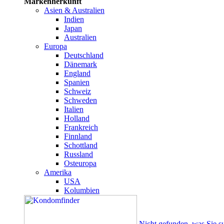
Markenherkunft
Asien & Australien
Indien
Japan
Australien
Europa
Deutschland
Dänemark
England
Spanien
Schweiz
Schweden
Italien
Holland
Frankreich
Finnland
Schottland
Russland
Osteuropa
Amerika
USA
Kolumbien
Nicht gefunden, was Sie s