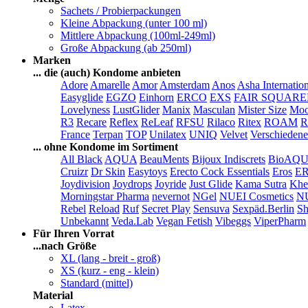
Sachets / Probierpackungen
Kleine Abpackung (unter 100 ml)
Mittlere Abpackung (100ml-249ml)
Große Abpackung (ab 250ml)
Marken
... die (auch) Kondome anbieten
Adore
Amarelle
Amor
Amsterdam
Anos
Asha Internatio
Easyglide
EGZO
Einhorn
ERCO
EXS
FAIR SQUAR
Lovelyness
LustGlider
Manix
Masculan
Mister Size
Moo
R3
Recare
Reflex
ReLeaf
RFSU
Rilaco
Ritex
ROAM
R
France
Terpan
TOP
Unilatex
UNIQ
Velvet
Verschiedene
... ohne Kondome im Sortiment
All Black
AQUA
BeauMents
Bijoux Indiscrets
BioAQ
Cruizr
Dr Skin
Easytoys
Erecto Cock Essentials
Eros
E
Joydivision
Joydrops
Joyride
Just Glide
Kama Sutra
Khe
Morningstar Pharma
nevernot
NGel
NUEI Cosmetics
N
Rebel
Reload
Ruf
Secret Play
Sensuva
Sexpäd.Berlin
Sh
Unbekannt
Veda.Lab
Vegan Fetish
Vibeggs
ViperPharm
Für Ihren Vorrat
...nach Größe
XL (lang - breit - groß)
XS (kurz - eng - klein)
Standard (mittel)
Material
Latex