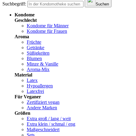
Suchbegriff:
Suchen
Kondome
Geschlecht
Kondome für Männer
Kondome für Frauen
Aroma
Früchte
Getränke
Süßigkeiten
Blumen
Minze & Vanille
Aroma-Mix
Material
Latex
Hypoallergen
Latexfrei
Für Veganer
Zertifiziert vegan
Andere Marken
Größen
Extra groß / lang / weit
Extra klein / schmal / eng
Maßgeschneidert
Sets