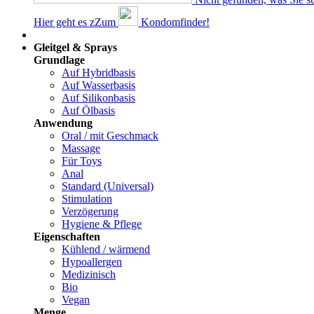
Hier geht es z
Z
um
Kondomfinder!
Dams
Gleitgel & Sprays
Grundlage
Auf Hybridbasis
Auf Wasserbasis
Auf Silikonbasis
Auf Ölbasis
Anwendung
Oral / mit Geschmack
Massage
Für Toys
Anal
Standard (Universal)
Stimulation
Verzögerung
Hygiene & Pflege
Eigenschaften
Kühlend / wärmend
Hypoallergen
Medizinisch
Bio
Vegan
Menge