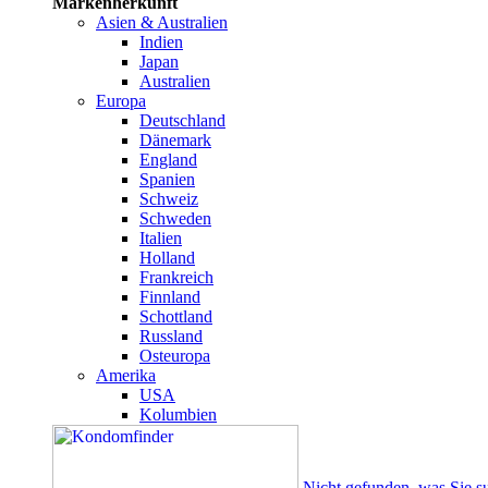
Markenherkunft
Asien & Australien
Indien
Japan
Australien
Europa
Deutschland
Dänemark
England
Spanien
Schweiz
Schweden
Italien
Holland
Frankreich
Finnland
Schottland
Russland
Osteuropa
Amerika
USA
Kolumbien
Nicht gefunden, was Sie s