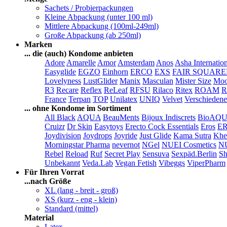
Sachets / Probierpackungen
Kleine Abpackung (unter 100 ml)
Mittlere Abpackung (100ml-249ml)
Große Abpackung (ab 250ml)
Marken
... die (auch) Kondome anbieten
Adore
Amarelle
Amor
Amsterdam
Anos
Asha Internatio
Easyglide
EGZO
Einhorn
ERCO
EXS
FAIR SQUAR
Lovelyness
LustGlider
Manix
Masculan
Mister Size
Moo
R3
Recare
Reflex
ReLeaf
RFSU
Rilaco
Ritex
ROAM
R
France
Terpan
TOP
Unilatex
UNIQ
Velvet
Verschiedene
... ohne Kondome im Sortiment
All Black
AQUA
BeauMents
Bijoux Indiscrets
BioAQ
Cruizr
Dr Skin
Easytoys
Erecto Cock Essentials
Eros
E
Joydivision
Joydrops
Joyride
Just Glide
Kama Sutra
Khe
Morningstar Pharma
nevernot
NGel
NUEI Cosmetics
N
Rebel
Reload
Ruf
Secret Play
Sensuva
Sexpäd.Berlin
Sh
Unbekannt
Veda.Lab
Vegan Fetish
Vibeggs
ViperPharm
Für Ihren Vorrat
...nach Größe
XL (lang - breit - groß)
XS (kurz - eng - klein)
Standard (mittel)
Material
Latex