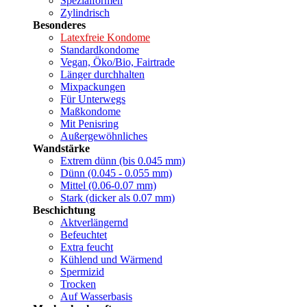
Spezialformen
Zylindrisch
Besonderes
Latexfreie Kondome
Standardkondome
Vegan, Öko/Bio, Fairtrade
Länger durchhalten
Mixpackungen
Für Unterwegs
Maßkondome
Mit Penisring
Außergewöhnliches
Wandstärke
Extrem dünn (bis 0.045 mm)
Dünn (0.045 - 0.055 mm)
Mittel (0.06-0.07 mm)
Stark (dicker als 0.07 mm)
Beschichtung
Aktverlängernd
Befeuchtet
Extra feucht
Kühlend und Wärmend
Spermizid
Trocken
Auf Wasserbasis