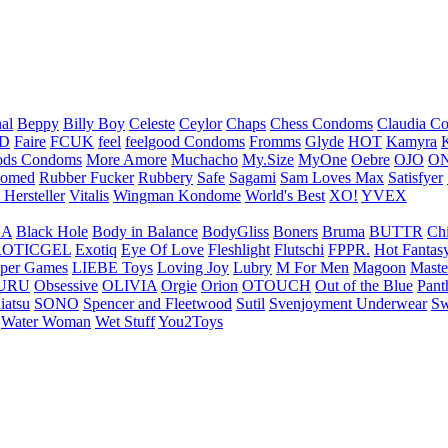
nal
Beppy
Billy Boy
Celeste
Ceylor
Chaps
Chess Condoms
Claudia C
ED
Faire
FCUK
feel
feelgood Condoms
Fromms
Glyde
HOT
Kamyra
ds Condoms
More Amore
Muchacho
My.Size
MyOne
Oebre
OJO
ON
omed
Rubber Fucker
Rubbery
Safe
Sagami
Sam Loves Max
Satisfyer
 Hersteller
Vitalis
Wingman Kondome
World's Best
XO!
YVEX
UA
Black Hole
Body in Balance
BodyGliss
Boners
Bruma
BUTTR
Ch
ROTICGEL
Exotiq
Eye Of Love
Fleshlight
Flutschi
FPPR.
Hot Fantas
per Games
LIEBE Toys
Loving Joy
Lubry
M For Men
Magoon
Maste
URU
Obsessive
OLIVIA
Orgie
Orion
OTOUCH
Out of the Blue
Pant
iatsu
SONO
Spencer and Fleetwood
Sutil
Svenjoyment Underwear
Sw
Water Woman
Wet Stuff
You2Toys