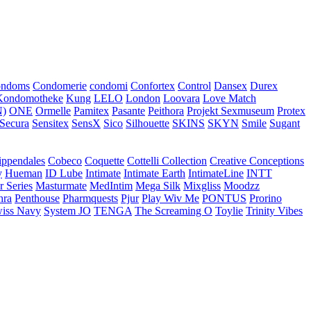
ondoms
Condomerie
condomi
Confortex
Control
Dansex
Durex
Kondomotheke
Kung
LELO
London
Loovara
Love Match
)
ONE
Ormelle
Pamitex
Pasante
Peithora
Projekt Sexmuseum
Protex
Secura
Sensitex
SensX
Sico
Silhouette
SKINS
SKYN
Smile
Sugant
ippendales
Cobeco
Coquette
Cottelli Collection
Creative Conceptions
y
Hueman
ID Lube
Intimate
Intimate Earth
IntimateLine
INTT
r Series
Masturmate
MedIntim
Mega Silk
Mixgliss
Moodzz
hra
Penthouse
Pharmquests
Pjur
Play Wiv Me
PONTUS
Prorino
iss Navy
System JO
TENGA
The Screaming O
Toylie
Trinity Vibes