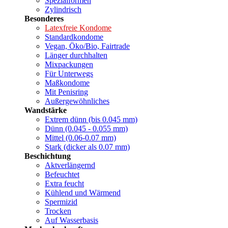
Spezialformen
Zylindrisch
Besonderes
Latexfreie Kondome
Standardkondome
Vegan, Öko/Bio, Fairtrade
Länger durchhalten
Mixpackungen
Für Unterwegs
Maßkondome
Mit Penisring
Außergewöhnliches
Wandstärke
Extrem dünn (bis 0.045 mm)
Dünn (0.045 - 0.055 mm)
Mittel (0.06-0.07 mm)
Stark (dicker als 0.07 mm)
Beschichtung
Aktverlängernd
Befeuchtet
Extra feucht
Kühlend und Wärmend
Spermizid
Trocken
Auf Wasserbasis