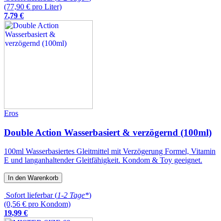
(77,90 € pro Liter)
7
,
79
€
Eros
Double Action Wasserbasiert & verzögernd (100ml)
100ml Wasserbasiertes Gleitmittel mit Verzögerung Formel, Vitamin
E und langanhaltender Gleitfähigkeit. Kondom & Toy geeignet.
In den Warenkorb
Sofort lieferbar (
1-2 Tage*
)
(0,56 € pro Kondom)
19
,
99
€