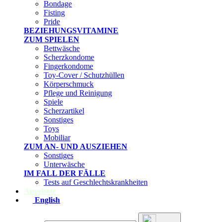
Bondage
Fisting
Pride
BEZIEHUNGSVITAMINE
ZUM SPIELEN
Bettwäsche
Scherzkondome
Fingerkondome
Toy-Cover / Schutzhüllen
Körperschmuck
Pflege und Reinigung
Spiele
Scherzartikel
Sonstiges
Toys
Mobiliar
ZUM AN- UND AUSZIEHEN
Sonstiges
Unterwäsche
IM FALL DER FÄLLE
Tests auf Geschlechtskrankheiten
Angebote
English