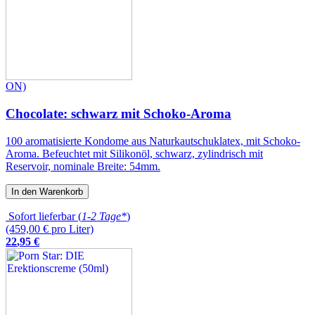
ON)
Chocolate: schwarz mit Schoko-Aroma
100 aromatisierte Kondome aus Naturkautschuklatex, mit Schoko-
Aroma. Befeuchtet mit Silikonöl, schwarz, zylindrisch mit
Reservoir, nominale Breite: 54mm.
In den Warenkorb
Sofort lieferbar (
1-2 Tage*
)
(459,00 € pro Liter)
22
,
95
€