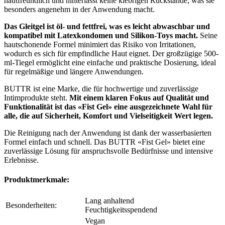
hautfreundlich und hinterlässt keine klebrigen Rückstände, was sie
besonders angenehm in der Anwendung macht.
Das Gleitgel ist öl- und fettfrei, was es leicht abwaschbar und
kompatibel mit Latexkondomen und Silikon-Toys macht.
Seine
hautschonende Formel minimiert das Risiko von Irritationen,
wodurch es sich für empfindliche Haut eignet. Der großzügige 500-
ml-Tiegel ermöglicht eine einfache und praktische Dosierung, ideal
für regelmäßige und längere Anwendungen.
BUTTR ist eine Marke, die für hochwertige und zuverlässige
Intimprodukte steht.
Mit einem klaren Fokus auf Qualität und
Funktionalität ist das «Fist Gel» eine ausgezeichnete Wahl für
alle, die auf Sicherheit, Komfort und Vielseitigkeit Wert legen.
Die Reinigung nach der Anwendung ist dank der wasserbasierten
Formel einfach und schnell. Das BUTTR «Fist Gel» bietet eine
zuverlässige Lösung für anspruchsvolle Bedürfnisse und intensive
Erlebnisse.
Produktmerkmale:
Lang anhaltend
Besonderheiten:
Feuchtigkeitsspendend
Vegan