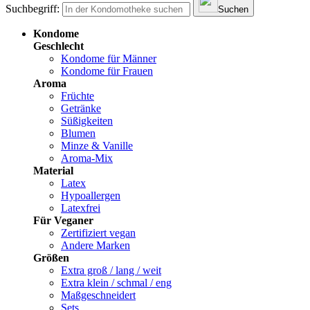
Suchbegriff:
Suchen
Kondome
Geschlecht
Kondome für Männer
Kondome für Frauen
Aroma
Früchte
Getränke
Süßigkeiten
Blumen
Minze & Vanille
Aroma-Mix
Material
Latex
Hypoallergen
Latexfrei
Für Veganer
Zertifiziert vegan
Andere Marken
Größen
Extra groß / lang / weit
Extra klein / schmal / eng
Maßgeschneidert
Sets