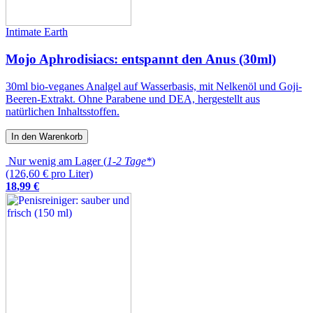
Intimate Earth
Mojo Aphrodisiacs: entspannt den Anus (30ml)
30ml bio-veganes Analgel auf Wasserbasis, mit Nelkenöl und Goji-
Beeren-Extrakt. Ohne Parabene und DEA, hergestellt aus
natürlichen Inhaltsstoffen.
In den Warenkorb
Nur wenig am Lager (
1-2 Tage*
)
(126,60 € pro Liter)
18
,
99
€