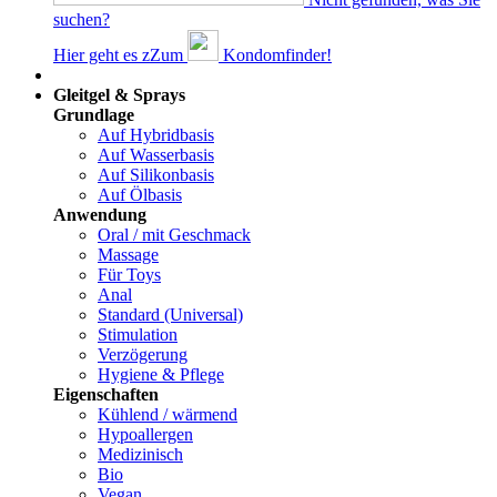
suchen?
Hier geht es z
Z
um
Kondomfinder!
Dams
Gleitgel & Sprays
Grundlage
Auf Hybridbasis
Auf Wasserbasis
Auf Silikonbasis
Auf Ölbasis
Anwendung
Oral / mit Geschmack
Massage
Für Toys
Anal
Standard (Universal)
Stimulation
Verzögerung
Hygiene & Pflege
Eigenschaften
Kühlend / wärmend
Hypoallergen
Medizinisch
Bio
Vegan