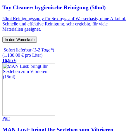
Toy Cleaner: hygienische Reinigung (50ml)
50ml Reinigungsspray für Sextoys, auf Wasserbasis, ohne Alkohol.
Schnelle und effektive Reinigung, sehr ergiebig, für viele
Materialien geeignet.
In den Warenkorb
Sofort lieferbar (
1-2 Tage*
)
(1.130,00 € pro Liter)
16
,
95
€
Pjur
MAN Lust: bringt Ihr Sexleben zum Vibrieren