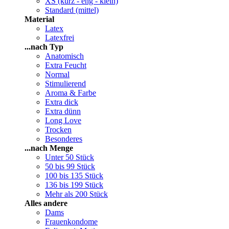
XS (kurz - eng - klein)
Standard (mittel)
Material
Latex
Latexfrei
...nach Typ
Anatomisch
Extra Feucht
Normal
Stimulierend
Aroma & Farbe
Extra dick
Extra dünn
Long Love
Trocken
Besonderes
...nach Menge
Unter 50 Stück
50 bis 99 Stück
100 bis 135 Stück
136 bis 199 Stück
Mehr als 200 Stück
Alles andere
Dams
Frauenkondome