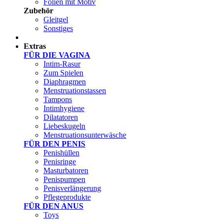
Folien mit Motiv
Zubehör
Gleitgel
Sonstiges
Test Sets
Extras
FÜR DIE VAGINA
Intim-Rasur
Zum Spielen
Diaphragmen
Menstruationstassen
Tampons
Intimhygiene
Dilatatoren
Liebeskugeln
Menstruationsunterwäsche
FÜR DEN PENIS
Penishüllen
Penisringe
Masturbatoren
Penispumpen
Penisverlängerung
Pflegeprodukte
FÜR DEN ANUS
Toys