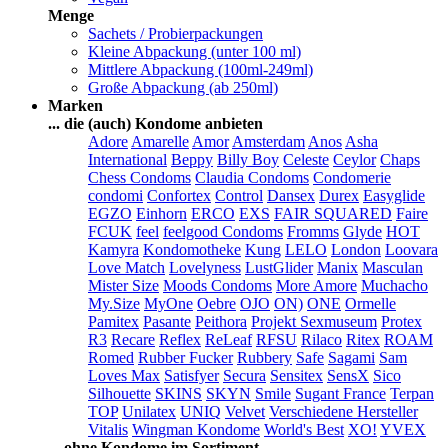
Menge
Sachets / Probierpackungen
Kleine Abpackung (unter 100 ml)
Mittlere Abpackung (100ml-249ml)
Große Abpackung (ab 250ml)
Marken
... die (auch) Kondome anbieten
Adore
Amarelle
Amor
Amsterdam
Anos
Asha
International
Beppy
Billy Boy
Celeste
Ceylor
Chaps
Chess Condoms
Claudia Condoms
Condomerie
condomi
Confortex
Control
Dansex
Durex
Easyglide
EGZO
Einhorn
ERCO
EXS
FAIR SQUARED
Faire
FCUK
feel
feelgood Condoms
Fromms
Glyde
HOT
Kamyra
Kondomotheke
Kung
LELO
London
Loovara
Love Match
Lovelyness
LustGlider
Manix
Masculan
Mister Size
Moods Condoms
More Amore
Muchacho
My.Size
MyOne
Oebre
OJO
ON)
ONE
Ormelle
Pamitex
Pasante
Peithora
Projekt Sexmuseum
Protex
R3
Recare
Reflex
ReLeaf
RFSU
Rilaco
Ritex
ROAM
Romed
Rubber Fucker
Rubbery
Safe
Sagami
Sam
Loves Max
Satisfyer
Secura
Sensitex
SensX
Sico
Silhouette
SKINS
SKYN
Smile
Sugant France
Terpan
TOP
Unilatex
UNIQ
Velvet
Verschiedene Hersteller
Vitalis
Wingman Kondome
World's Best
XO!
YVEX
... ohne Kondome im Sortiment