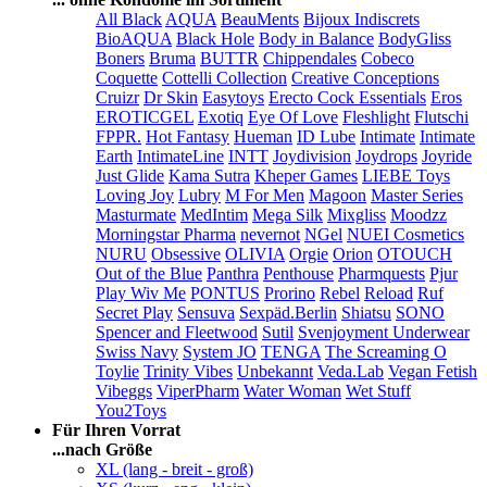
All Black
AQUA
BeauMents
Bijoux Indiscrets
BioAQUA
Black Hole
Body in Balance
BodyGliss
Boners
Bruma
BUTTR
Chippendales
Cobeco
Coquette
Cottelli Collection
Creative Conceptions
Cruizr
Dr Skin
Easytoys
Erecto Cock Essentials
Eros
EROTICGEL
Exotiq
Eye Of Love
Fleshlight
Flutschi
FPPR.
Hot Fantasy
Hueman
ID Lube
Intimate
Intimate
Earth
IntimateLine
INTT
Joydivision
Joydrops
Joyride
Just Glide
Kama Sutra
Kheper Games
LIEBE Toys
Loving Joy
Lubry
M For Men
Magoon
Master Series
Masturmate
MedIntim
Mega Silk
Mixgliss
Moodzz
Morningstar Pharma
nevernot
NGel
NUEI Cosmetics
NURU
Obsessive
OLIVIA
Orgie
Orion
OTOUCH
Out of the Blue
Panthra
Penthouse
Pharmquests
Pjur
Play Wiv Me
PONTUS
Prorino
Rebel
Reload
Ruf
Secret Play
Sensuva
Sexpäd.Berlin
Shiatsu
SONO
Spencer and Fleetwood
Sutil
Svenjoyment Underwear
Swiss Navy
System JO
TENGA
The Screaming O
Toylie
Trinity Vibes
Unbekannt
Veda.Lab
Vegan Fetish
Vibeggs
ViperPharm
Water Woman
Wet Stuff
You2Toys
Für Ihren Vorrat
...nach Größe
XL (lang - breit - groß)