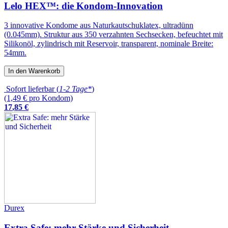
Lelo HEX™: die Kondom-Innovation
3 innovative Kondome aus Naturkautschuklatex, ultradünn
(0.045mm). Struktur aus 350 verzahnten Sechsecken, befeuchtet mit
Silikonöl, zylindrisch mit Reservoir, transparent, nominale Breite:
54mm.
In den Warenkorb
Sofort lieferbar (
1-2 Tage*
)
(1,49 € pro Kondom)
17
,
85
€
Durex
Extra Safe: mehr Stärke und Sicherheit