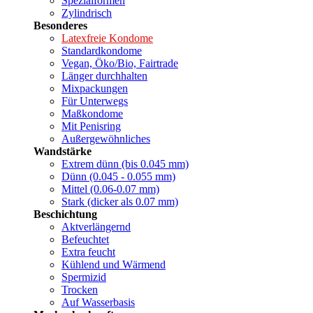
Spezialformen
Zylindrisch
Besonderes
Latexfreie Kondome
Standardkondome
Vegan, Öko/Bio, Fairtrade
Länger durchhalten
Mixpackungen
Für Unterwegs
Maßkondome
Mit Penisring
Außergewöhnliches
Wandstärke
Extrem dünn (bis 0.045 mm)
Dünn (0.045 - 0.055 mm)
Mittel (0.06-0.07 mm)
Stark (dicker als 0.07 mm)
Beschichtung
Aktverlängernd
Befeuchtet
Extra feucht
Kühlend und Wärmend
Spermizid
Trocken
Auf Wasserbasis