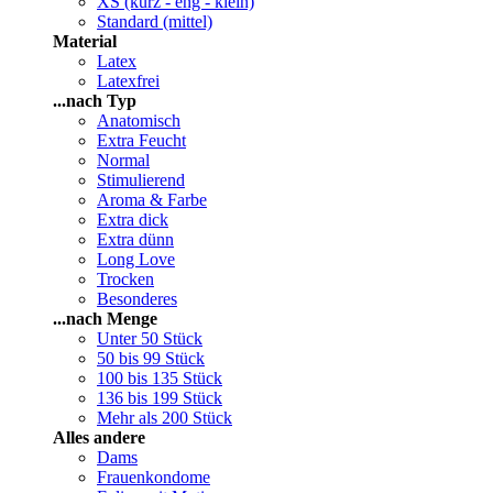
XS (kurz - eng - klein)
Standard (mittel)
Material
Latex
Latexfrei
...nach Typ
Anatomisch
Extra Feucht
Normal
Stimulierend
Aroma & Farbe
Extra dick
Extra dünn
Long Love
Trocken
Besonderes
...nach Menge
Unter 50 Stück
50 bis 99 Stück
100 bis 135 Stück
136 bis 199 Stück
Mehr als 200 Stück
Alles andere
Dams
Frauenkondome