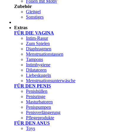
Folien mit Motiv
Zubehör
Gleitgel
Sonstiges
Test Sets
Extras
FÜR DIE VAGINA
Intim-Rasur
Zum Spielen
Diaphragmen
Menstruationstassen
Tampons
Intimhygiene
Dilatatoren
Liebeskugeln
Menstruationsunterwäsche
FÜR DEN PENIS
Penishüllen
Penisringe
Masturbatoren
Penispumpen
Penisverlängerung
Pflegeprodukte
FÜR DEN ANUS
Toys