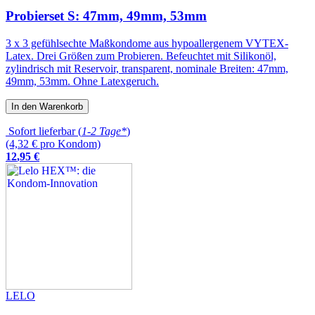
Probierset S: 47mm, 49mm, 53mm
3 x 3 gefühlsechte Maßkondome aus hypoallergenem VYTEX-
Latex. Drei Größen zum Probieren. Befeuchtet mit Silikonöl,
zylindrisch mit Reservoir, transparent, nominale Breiten: 47mm,
49mm, 53mm. Ohne Latexgeruch.
In den Warenkorb
Sofort lieferbar (
1-2 Tage*
)
(4,32 € pro Kondom)
12
,
95
€
LELO