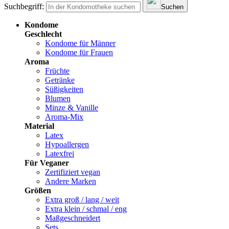
Suchbegriff:
Suchen
Kondome
Geschlecht
Kondome für Männer
Kondome für Frauen
Aroma
Früchte
Getränke
Süßigkeiten
Blumen
Minze & Vanille
Aroma-Mix
Material
Latex
Hypoallergen
Latexfrei
Für Veganer
Zertifiziert vegan
Andere Marken
Größen
Extra groß / lang / weit
Extra klein / schmal / eng
Maßgeschneidert
Sets