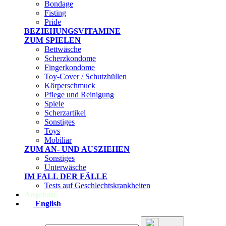
Bondage
Fisting
Pride
BEZIEHUNGSVITAMINE
ZUM SPIELEN
Bettwäsche
Scherzkondome
Fingerkondome
Toy-Cover / Schutzhüllen
Körperschmuck
Pflege und Reinigung
Spiele
Scherzartikel
Sonstiges
Toys
Mobiliar
ZUM AN- UND AUSZIEHEN
Sonstiges
Unterwäsche
IM FALL DER FÄLLE
Tests auf Geschlechtskrankheiten
Angebote
English