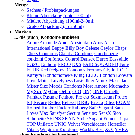
Menge
Sachets / Probierpackungen
Kleine Abpackung (unter 100 ml)
Mittlere Abpackung (100ml-249ml)
Große Abpackung (ab 250ml)
Marken
... die (auch) Kondome anbieten
Adore
Amarelle
Amor
Amsterdam
Anos
Asha
International
Beppy
Billy Boy
Celeste
Ceylor
Chaps
Chess Condoms
Claudia Condoms
Condomerie
condomi
Confortex
Control
Dansex
Durex
Easyglide
EGZO
Einhorn
ERCO
EXS
FAIR SQUARED
Faire
FCUK
feel
feelgood Condoms
Fromms
Glyde
HOT
Kamyra
Kondomotheke
Kung
LELO
London
Loovara
Love Match
Lovelyness
LustGlider
Manix
Masculan
Mister Size
Moods Condoms
More Amore
Muchacho
My.Size
MyOne
Oebre
OJO
ON)
ONE
Ormelle
Pamitex
Pasante
Peithora
Projekt Sexmuseum
Protex
R3
Recare
Reflex
ReLeaf
RFSU
Rilaco
Ritex
ROAM
Romed
Rubber Fucker
Rubbery
Safe
Sagami
Sam
Loves Max
Satisfyer
Secura
Sensitex
SensX
Sico
Silhouette
SKINS
SKYN
Smile
Sugant France
Terpan
TOP
Unilatex
UNIQ
Velvet
Verschiedene Hersteller
Vitalis
Wingman Kondome
World's Best
XO!
YVEX
... ohne Kondome im Sortiment