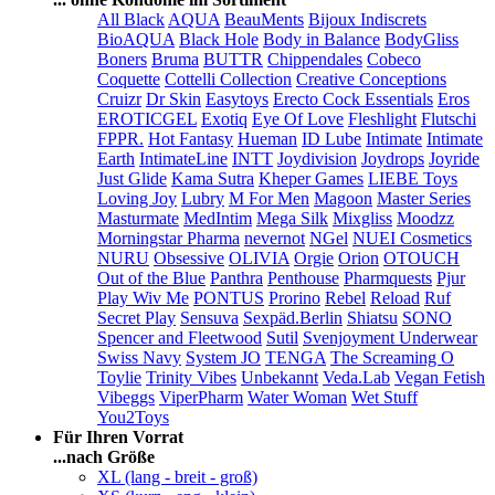
All Black
AQUA
BeauMents
Bijoux Indiscrets
BioAQUA
Black Hole
Body in Balance
BodyGliss
Boners
Bruma
BUTTR
Chippendales
Cobeco
Coquette
Cottelli Collection
Creative Conceptions
Cruizr
Dr Skin
Easytoys
Erecto Cock Essentials
Eros
EROTICGEL
Exotiq
Eye Of Love
Fleshlight
Flutschi
FPPR.
Hot Fantasy
Hueman
ID Lube
Intimate
Intimate
Earth
IntimateLine
INTT
Joydivision
Joydrops
Joyride
Just Glide
Kama Sutra
Kheper Games
LIEBE Toys
Loving Joy
Lubry
M For Men
Magoon
Master Series
Masturmate
MedIntim
Mega Silk
Mixgliss
Moodzz
Morningstar Pharma
nevernot
NGel
NUEI Cosmetics
NURU
Obsessive
OLIVIA
Orgie
Orion
OTOUCH
Out of the Blue
Panthra
Penthouse
Pharmquests
Pjur
Play Wiv Me
PONTUS
Prorino
Rebel
Reload
Ruf
Secret Play
Sensuva
Sexpäd.Berlin
Shiatsu
SONO
Spencer and Fleetwood
Sutil
Svenjoyment Underwear
Swiss Navy
System JO
TENGA
The Screaming O
Toylie
Trinity Vibes
Unbekannt
Veda.Lab
Vegan Fetish
Vibeggs
ViperPharm
Water Woman
Wet Stuff
You2Toys
Für Ihren Vorrat
...nach Größe
XL (lang - breit - groß)