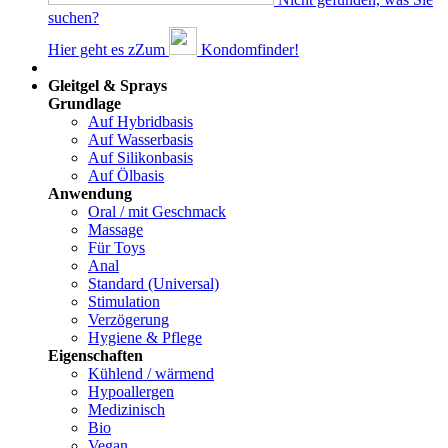
suchen?
Hier geht es z
Z
um
Kondomfinder!
Dams
Gleitgel & Sprays
Grundlage
Auf Hybridbasis
Auf Wasserbasis
Auf Silikonbasis
Auf Ölbasis
Anwendung
Oral / mit Geschmack
Massage
Für Toys
Anal
Standard (Universal)
Stimulation
Verzögerung
Hygiene & Pflege
Eigenschaften
Kühlend / wärmend
Hypoallergen
Medizinisch
Bio
Vegan