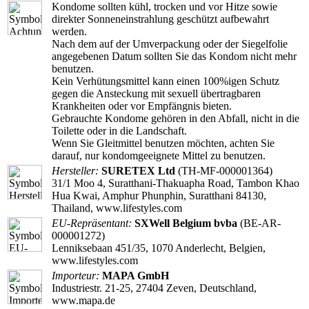
Kondome sollten kühl, trocken und vor Hitze sowie
direkter Sonneneinstrahlung geschützt aufbewahrt
werden.
Nach dem auf der Umverpackung oder der Siegelfolie
angegebenen Datum sollten Sie das Kondom nicht mehr
benutzen.
Kein Verhütungsmittel kann einen 100%igen Schutz
gegen die Ansteckung mit sexuell übertragbaren
Krankheiten oder vor Empfängnis bieten.
Gebrauchte Kondome gehören in den Abfall, nicht in die
Toilette oder in die Landschaft.
Wenn Sie Gleitmittel benutzen möchten, achten Sie
darauf, nur kondomgeeignete Mittel zu benutzen.
Hersteller:
SURETEX Ltd
(TH-MF-000001364)
31/1 Moo 4, Suratthani-Thakuapha Road, Tambon Khao
Hua Kwai, Amphur Phunphin, Suratthani 84130,
Thailand, www.lifestyles.com
EU-Repräsentant:
SXWell Belgium bvba
(BE-AR-
000001272)
Lenniksebaan 451/35, 1070 Anderlecht, Belgien,
www.lifestyles.com
Importeur:
MAPA GmbH
Industriestr. 21-25, 27404 Zeven, Deutschland,
www.mapa.de