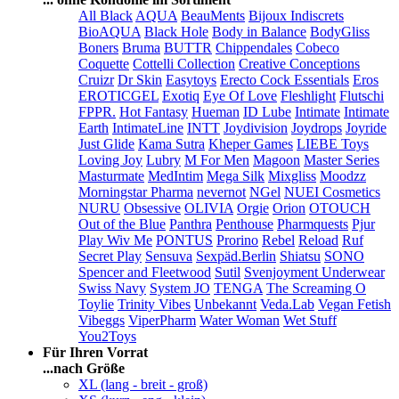
All Black
AQUA
BeauMents
Bijoux Indiscrets
BioAQUA
Black Hole
Body in Balance
BodyGliss
Boners
Bruma
BUTTR
Chippendales
Cobeco
Coquette
Cottelli Collection
Creative Conceptions
Cruizr
Dr Skin
Easytoys
Erecto Cock Essentials
Eros
EROTICGEL
Exotiq
Eye Of Love
Fleshlight
Flutschi
FPPR.
Hot Fantasy
Hueman
ID Lube
Intimate
Intimate
Earth
IntimateLine
INTT
Joydivision
Joydrops
Joyride
Just Glide
Kama Sutra
Kheper Games
LIEBE Toys
Loving Joy
Lubry
M For Men
Magoon
Master Series
Masturmate
MedIntim
Mega Silk
Mixgliss
Moodzz
Morningstar Pharma
nevernot
NGel
NUEI Cosmetics
NURU
Obsessive
OLIVIA
Orgie
Orion
OTOUCH
Out of the Blue
Panthra
Penthouse
Pharmquests
Pjur
Play Wiv Me
PONTUS
Prorino
Rebel
Reload
Ruf
Secret Play
Sensuva
Sexpäd.Berlin
Shiatsu
SONO
Spencer and Fleetwood
Sutil
Svenjoyment Underwear
Swiss Navy
System JO
TENGA
The Screaming O
Toylie
Trinity Vibes
Unbekannt
Veda.Lab
Vegan Fetish
Vibeggs
ViperPharm
Water Woman
Wet Stuff
You2Toys
Für Ihren Vorrat
...nach Größe
XL (lang - breit - groß)