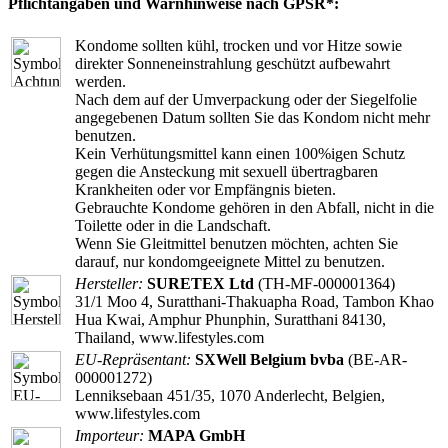
Pflichtangaben und Warnhinweise nach GPSR*:
Kondome sollten kühl, trocken und vor Hitze sowie
direkter Sonneneinstrahlung geschützt aufbewahrt
werden.
Nach dem auf der Umverpackung oder der Siegelfolie
angegebenen Datum sollten Sie das Kondom nicht mehr
benutzen.
Kein Verhütungsmittel kann einen 100%igen Schutz
gegen die Ansteckung mit sexuell übertragbaren
Krankheiten oder vor Empfängnis bieten.
Gebrauchte Kondome gehören in den Abfall, nicht in die
Toilette oder in die Landschaft.
Wenn Sie Gleitmittel benutzen möchten, achten Sie
darauf, nur kondomgeeignete Mittel zu benutzen.
Hersteller:
SURETEX Ltd
(TH-MF-000001364)
31/1 Moo 4, Suratthani-Thakuapha Road, Tambon Khao
Hua Kwai, Amphur Phunphin, Suratthani 84130,
Thailand, www.lifestyles.com
EU-Repräsentant:
SXWell Belgium bvba
(BE-AR-
000001272)
Lenniksebaan 451/35, 1070 Anderlecht, Belgien,
www.lifestyles.com
Importeur:
MAPA GmbH