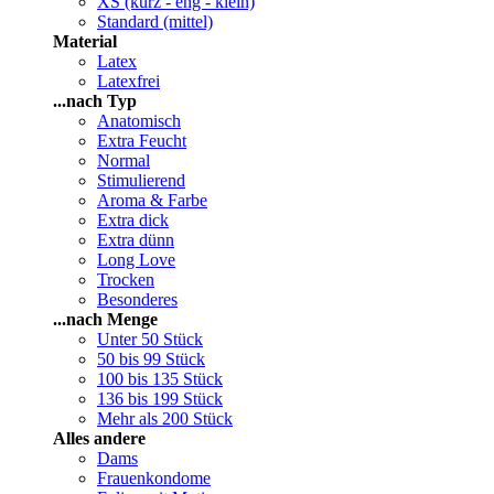
XS (kurz - eng - klein)
Standard (mittel)
Material
Latex
Latexfrei
...nach Typ
Anatomisch
Extra Feucht
Normal
Stimulierend
Aroma & Farbe
Extra dick
Extra dünn
Long Love
Trocken
Besonderes
...nach Menge
Unter 50 Stück
50 bis 99 Stück
100 bis 135 Stück
136 bis 199 Stück
Mehr als 200 Stück
Alles andere
Dams
Frauenkondome