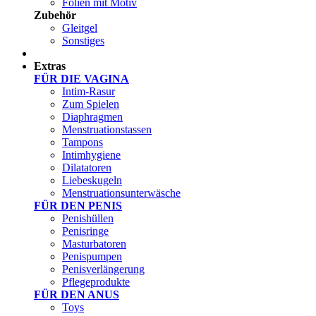
Folien mit Motiv
Zubehör
Gleitgel
Sonstiges
Test Sets
Extras
FÜR DIE VAGINA
Intim-Rasur
Zum Spielen
Diaphragmen
Menstruationstassen
Tampons
Intimhygiene
Dilatatoren
Liebeskugeln
Menstruationsunterwäsche
FÜR DEN PENIS
Penishüllen
Penisringe
Masturbatoren
Penispumpen
Penisverlängerung
Pflegeprodukte
FÜR DEN ANUS
Toys