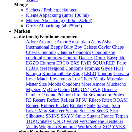
Menge
Sachets / Probierpackungen
Kleine Abpackung (unter 100 ml)
Mittlere Abpackung (100ml-249ml)
Große Abpackung (ab 250ml)
Marken
... die (auch) Kondome anbieten
Adore
Amarelle
Amor
Amsterdam
Anos
Asha
International
Beppy
Billy Boy
Celeste
Ceylor
Chaps
Chess Condoms
Claudia Condoms
Condomerie
condomi
Confortex
Control
Dansex
Durex
Easyglide
EGZO
Einhorn
ERCO
EXS
FAIR SQUARED
Faire
FCUK
feel
feelgood Condoms
Fromms
Glyde
HOT
Kamyra
Kondomotheke
Kung
LELO
London
Loovara
Love Match
Lovelyness
LustGlider
Manix
Masculan
Mister Size
Moods Condoms
More Amore
Muchacho
My.Size
MyOne
Oebre
OJO
ON)
ONE
Ormelle
Pamitex
Pasante
Peithora
Projekt Sexmuseum
Protex
R3
Recare
Reflex
ReLeaf
RFSU
Rilaco
Ritex
ROAM
Romed
Rubber Fucker
Rubbery
Safe
Sagami
Sam
Loves Max
Satisfyer
Secura
Sensitex
SensX
Sico
Silhouette
SKINS
SKYN
Smile
Sugant France
Terpan
TOP
Unilatex
UNIQ
Velvet
Verschiedene Hersteller
Vitalis
Wingman Kondome
World's Best
XO!
YVEX
... ohne Kondome im Sortiment