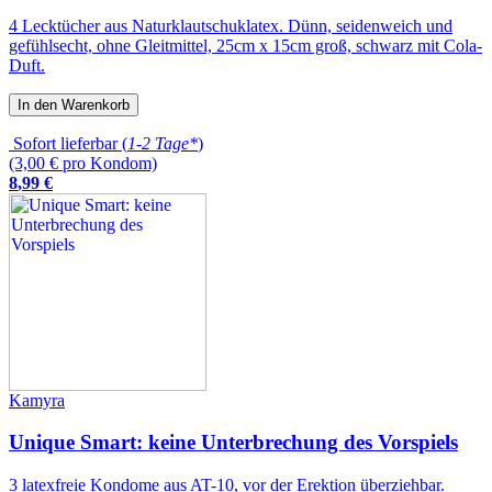
4 Lecktücher aus Naturklautschuklatex. Dünn, seidenweich und
gefühlsecht, ohne Gleitmittel, 25cm x 15cm groß, schwarz mit Cola-
Duft.
In den Warenkorb
Sofort lieferbar (
1-2 Tage*
)
(3,00 € pro Kondom)
8
,
99
€
Kamyra
Unique Smart: keine Unterbrechung des Vorspiels
3 latexfreie Kondome aus AT-10, vor der Erektion überziehbar.