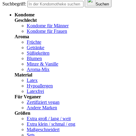
Suchbegriff:
Suchen
Kondome
Geschlecht
Kondome für Männer
Kondome für Frauen
Aroma
Früchte
Getränke
Süßigkeiten
Blumen
Minze & Vanille
Aroma-Mix
Material
Latex
Hypoallergen
Latexfrei
Für Veganer
Zertifiziert vegan
Andere Marken
Größen
Extra groß / lang / weit
Extra klein / schmal / eng
Maßgeschneidert
Sets