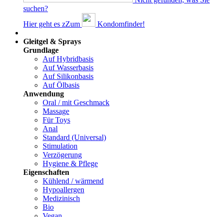
suchen?
Hier geht es z
Z
um
Kondomfinder!
Dams
Gleitgel & Sprays
Grundlage
Auf Hybridbasis
Auf Wasserbasis
Auf Silikonbasis
Auf Ölbasis
Anwendung
Oral / mit Geschmack
Massage
Für Toys
Anal
Standard (Universal)
Stimulation
Verzögerung
Hygiene & Pflege
Eigenschaften
Kühlend / wärmend
Hypoallergen
Medizinisch
Bio
Vegan