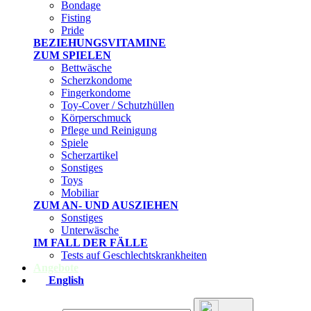
Bondage
Fisting
Pride
BEZIEHUNGSVITAMINE
ZUM SPIELEN
Bettwäsche
Scherzkondome
Fingerkondome
Toy-Cover / Schutzhüllen
Körperschmuck
Pflege und Reinigung
Spiele
Scherzartikel
Sonstiges
Toys
Mobiliar
ZUM AN- UND AUSZIEHEN
Sonstiges
Unterwäsche
IM FALL DER FÄLLE
Tests auf Geschlechtskrankheiten
Angebote
English