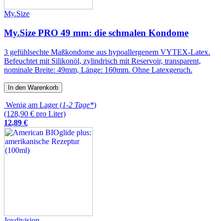
My.Size
My.Size PRO 49 mm: die schmalen Kondome
3 gefühlsechte Maßkondome aus hypoallergenem VYTEX-Latex.
Befeuchtet mit Silikonöl, zylindrisch mit Reservoir, transparent,
nominale Breite: 49mm, Länge: 160mm. Ohne Latexgeruch.
In den Warenkorb
Wenig am Lager (
1-2 Tage*
)
(128,90 € pro Liter)
12
,
89
€
Joydivision