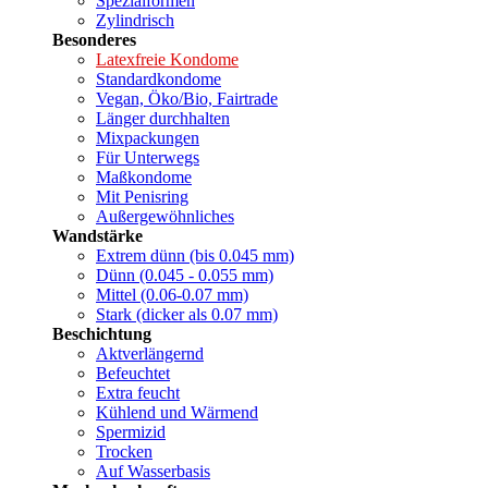
Spezialformen
Zylindrisch
Besonderes
Latexfreie Kondome
Standardkondome
Vegan, Öko/Bio, Fairtrade
Länger durchhalten
Mixpackungen
Für Unterwegs
Maßkondome
Mit Penisring
Außergewöhnliches
Wandstärke
Extrem dünn (bis 0.045 mm)
Dünn (0.045 - 0.055 mm)
Mittel (0.06-0.07 mm)
Stark (dicker als 0.07 mm)
Beschichtung
Aktverlängernd
Befeuchtet
Extra feucht
Kühlend und Wärmend
Spermizid
Trocken
Auf Wasserbasis