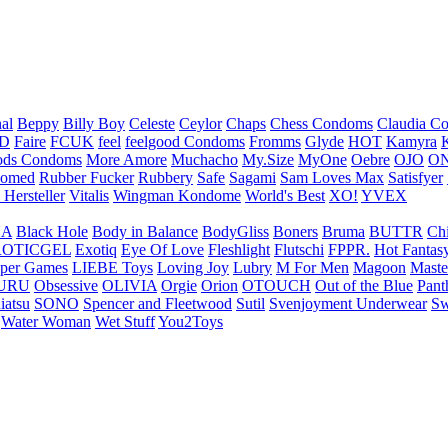
nal
Beppy
Billy Boy
Celeste
Ceylor
Chaps
Chess Condoms
Claudia C
ED
Faire
FCUK
feel
feelgood Condoms
Fromms
Glyde
HOT
Kamyra
ds Condoms
More Amore
Muchacho
My.Size
MyOne
Oebre
OJO
ON
omed
Rubber Fucker
Rubbery
Safe
Sagami
Sam Loves Max
Satisfyer
 Hersteller
Vitalis
Wingman Kondome
World's Best
XO!
YVEX
UA
Black Hole
Body in Balance
BodyGliss
Boners
Bruma
BUTTR
Ch
ROTICGEL
Exotiq
Eye Of Love
Fleshlight
Flutschi
FPPR.
Hot Fantas
per Games
LIEBE Toys
Loving Joy
Lubry
M For Men
Magoon
Maste
URU
Obsessive
OLIVIA
Orgie
Orion
OTOUCH
Out of the Blue
Pant
iatsu
SONO
Spencer and Fleetwood
Sutil
Svenjoyment Underwear
Sw
Water Woman
Wet Stuff
You2Toys