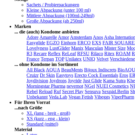
Sachets / Probierpackungen
Kleine Abpackung (unter 100 ml)
Mittlere Abpackung (100ml-249ml)
Große Abpackung (ab 250ml)
Marken
... die (auch) Kondome anbieten
Adore
Amarelle
Amor
Amsterdam
Anos
Asha Internatio
Easyglide
EGZO
Einhorn
ERCO
EXS
FAIR SQUAR
Lovelyness
LustGlider
Manix
Masculan
Mister Size
Moo
R3
Recare
Reflex
ReLeaf
RFSU
Rilaco
Ritex
ROAM
R
France
Terpan
TOP
Unilatex
UNIQ
Velvet
Verschiedene
... ohne Kondome im Sortiment
All Black
AQUA
BeauMents
Bijoux Indiscrets
BioAQ
Cruizr
Dr Skin
Easytoys
Erecto Cock Essentials
Eros
E
Joydivision
Joydrops
Joyride
Just Glide
Kama Sutra
Khe
Morningstar Pharma
nevernot
NGel
NUEI Cosmetics
N
Rebel
Reload
Ruf
Secret Play
Sensuva
Sexpäd.Berlin
Sh
Unbekannt
Veda.Lab
Vegan Fetish
Vibeggs
ViperPharm
Für Ihren Vorrat
...nach Größe
XL (lang - breit - groß)
XS (kurz - eng - klein)
Standard (mittel)
Material
Latex