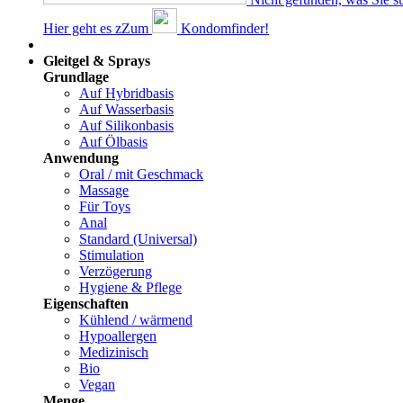
Hier geht es z
Z
um
Kondomfinder!
Dams
Gleitgel & Sprays
Grundlage
Auf Hybridbasis
Auf Wasserbasis
Auf Silikonbasis
Auf Ölbasis
Anwendung
Oral / mit Geschmack
Massage
Für Toys
Anal
Standard (Universal)
Stimulation
Verzögerung
Hygiene & Pflege
Eigenschaften
Kühlend / wärmend
Hypoallergen
Medizinisch
Bio
Vegan
Menge