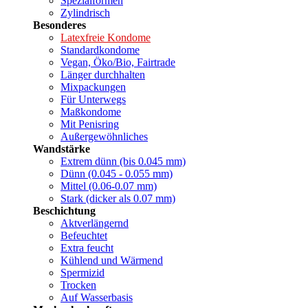
Spezialformen
Zylindrisch
Besonderes
Latexfreie Kondome
Standardkondome
Vegan, Öko/Bio, Fairtrade
Länger durchhalten
Mixpackungen
Für Unterwegs
Maßkondome
Mit Penisring
Außergewöhnliches
Wandstärke
Extrem dünn (bis 0.045 mm)
Dünn (0.045 - 0.055 mm)
Mittel (0.06-0.07 mm)
Stark (dicker als 0.07 mm)
Beschichtung
Aktverlängernd
Befeuchtet
Extra feucht
Kühlend und Wärmend
Spermizid
Trocken
Auf Wasserbasis