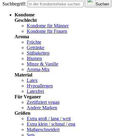
Suchbegriff:
Suchen
Kondome
Geschlecht
Kondome für Männer
Kondome für Frauen
Aroma
Früchte
Getränke
Süßigkeiten
Blumen
Minze & Vanille
Aroma-Mix
Material
Latex
Hypoallergen
Latexfrei
Für Veganer
Zertifiziert vegan
Andere Marken
Größen
Extra groß / lang / weit
Extra klein / schmal / eng
Maßgeschneidert
Sets