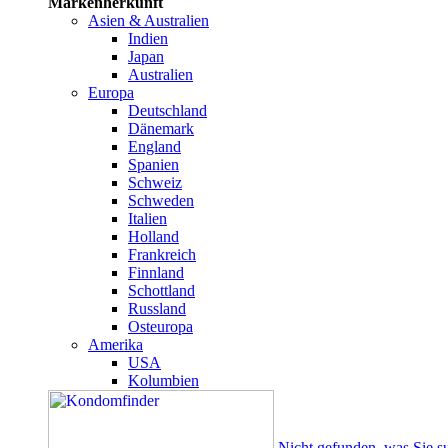
Markenherkunft
Asien & Australien
Indien
Japan
Australien
Europa
Deutschland
Dänemark
England
Spanien
Schweiz
Schweden
Italien
Holland
Frankreich
Finnland
Schottland
Russland
Osteuropa
Amerika
USA
Kolumbien
Nicht gefunden, was Sie s