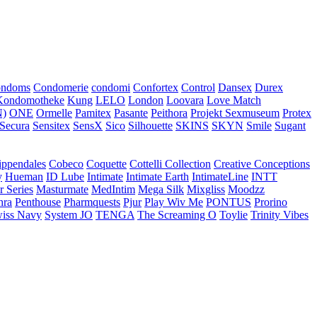
ondoms
Condomerie
condomi
Confortex
Control
Dansex
Durex
Kondomotheke
Kung
LELO
London
Loovara
Love Match
)
ONE
Ormelle
Pamitex
Pasante
Peithora
Projekt Sexmuseum
Protex
Secura
Sensitex
SensX
Sico
Silhouette
SKINS
SKYN
Smile
Sugant
ippendales
Cobeco
Coquette
Cottelli Collection
Creative Conceptions
y
Hueman
ID Lube
Intimate
Intimate Earth
IntimateLine
INTT
r Series
Masturmate
MedIntim
Mega Silk
Mixgliss
Moodzz
hra
Penthouse
Pharmquests
Pjur
Play Wiv Me
PONTUS
Prorino
iss Navy
System JO
TENGA
The Screaming O
Toylie
Trinity Vibes