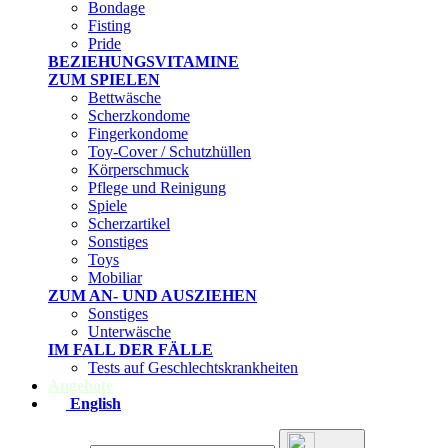
Bondage
Fisting
Pride
BEZIEHUNGSVITAMINE
ZUM SPIELEN
Bettwäsche
Scherzkondome
Fingerkondome
Toy-Cover / Schutzhüllen
Körperschmuck
Pflege und Reinigung
Spiele
Scherzartikel
Sonstiges
Toys
Mobiliar
ZUM AN- UND AUSZIEHEN
Sonstiges
Unterwäsche
IM FALL DER FÄLLE
Tests auf Geschlechtskrankheiten
Angebote
English