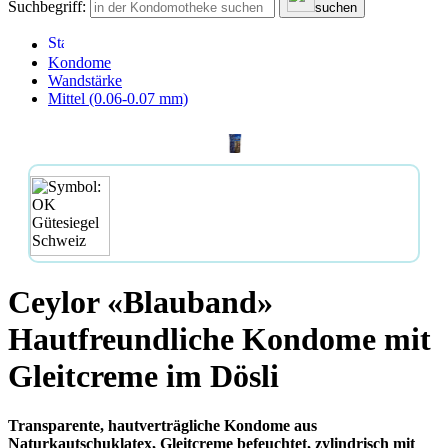
Suchbegriff:
suchen
Kondome
Wandstärke
Mittel (0.06-0.07 mm)
Ceylor «Blauband»
Hautfreundliche Kondome mit
Gleitcreme im Dösli
Transparente, hautverträgliche Kondome aus
Naturkautschuklatex, Gleitcreme befeuchtet, zylindrisch mit