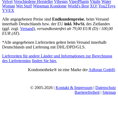
Velvet
Verschiedene Hersteller
Vibeggs
ViperPharm
Vitalis
Water
Woman
Wet Stuff
Wingman Kondome
World's Best
XO!
You2Toys
YVEX
Alle angegebenen Preise sind
Endkundenpreise
, beim Versand
innerhalb Deutschlands bzw. der EU
inkl. MwSt.
des Ziellandes
(ggf. zzgl.
Versand
),
versandkostenfrei ab 79,00 EUR (D) / 100,00
EUR (AT)
.
*Alle angegebenen Lieferzeiten gelten beim Versand innerhalb
Deutschlands und Lieferung mit DHL/DPD/GLS.
Lieferzeiten für andere Länder und Informationen zur Berechnung
des Liefertermins
finden Sie hier.
Kondomotheke® ist eine Marke der
Adloran GmbH
.
© 2005-2026 |
Kontakt & Impressum
|
Datenschutz
Barrierefreiheit
|
Sitemap