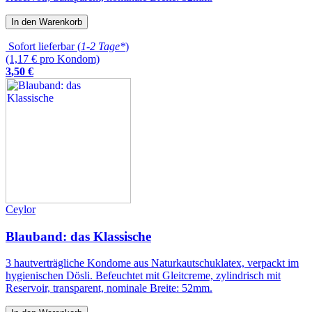
In den Warenkorb
Sofort lieferbar (
1-2 Tage*
)
(1,17 € pro Kondom)
3
,
50
€
Ceylor
Blauband: das Klassische
3 hautverträgliche Kondome aus Naturkautschuklatex, verpackt im
hygienischen Dösli. Befeuchtet mit Gleitcreme, zylindrisch mit
Reservoir, transparent, nominale Breite: 52mm.