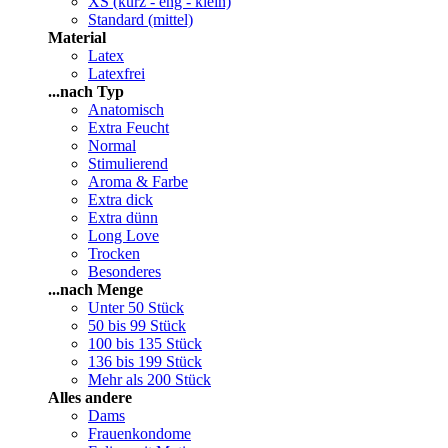
XS (kurz - eng - klein)
Standard (mittel)
Material
Latex
Latexfrei
...nach Typ
Anatomisch
Extra Feucht
Normal
Stimulierend
Aroma & Farbe
Extra dick
Extra dünn
Long Love
Trocken
Besonderes
...nach Menge
Unter 50 Stück
50 bis 99 Stück
100 bis 135 Stück
136 bis 199 Stück
Mehr als 200 Stück
Alles andere
Dams
Frauenkondome