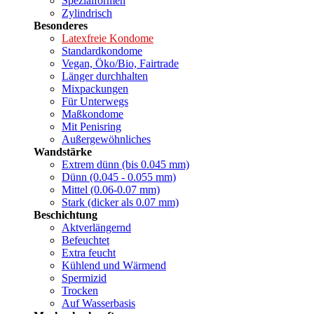
Spezialformen
Zylindrisch
Besonderes
Latexfreie Kondome
Standardkondome
Vegan, Öko/Bio, Fairtrade
Länger durchhalten
Mixpackungen
Für Unterwegs
Maßkondome
Mit Penisring
Außergewöhnliches
Wandstärke
Extrem dünn (bis 0.045 mm)
Dünn (0.045 - 0.055 mm)
Mittel (0.06-0.07 mm)
Stark (dicker als 0.07 mm)
Beschichtung
Aktverlängernd
Befeuchtet
Extra feucht
Kühlend und Wärmend
Spermizid
Trocken
Auf Wasserbasis