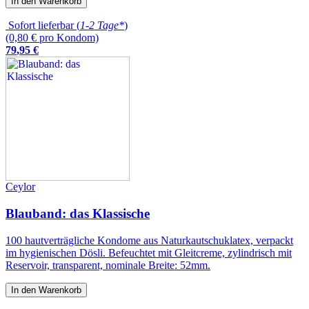
In den Warenkorb
Sofort lieferbar (
1-2 Tage*
)
(0,80 € pro Kondom)
79
,
95
€
Ceylor
Blauband: das Klassische
100 hautverträgliche Kondome aus Naturkautschuklatex, verpackt
im hygienischen Dösli. Befeuchtet mit Gleitcreme, zylindrisch mit
Reservoir, transparent, nominale Breite: 52mm.
In den Warenkorb