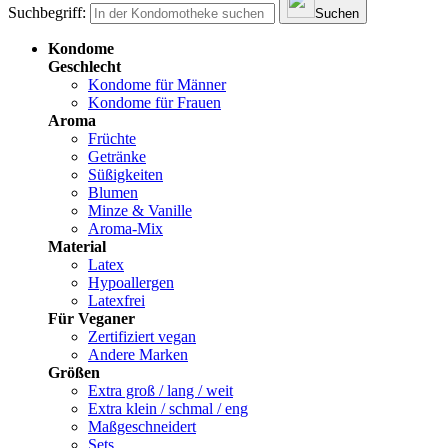
Suchbegriff:
Suchen
Kondome
Geschlecht
Kondome für Männer
Kondome für Frauen
Aroma
Früchte
Getränke
Süßigkeiten
Blumen
Minze & Vanille
Aroma-Mix
Material
Latex
Hypoallergen
Latexfrei
Für Veganer
Zertifiziert vegan
Andere Marken
Größen
Extra groß / lang / weit
Extra klein / schmal / eng
Maßgeschneidert
Sets