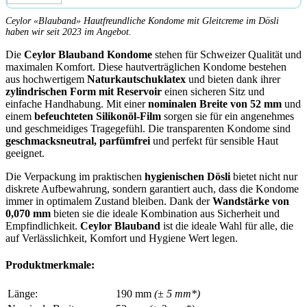
Ceylor «Blauband» Hautfreundliche Kondome mit Gleitcreme im Dösli
haben wir seit 2023 im Angebot.
Die
Ceylor Blauband Kondome
stehen für Schweizer Qualität und
maximalen Komfort. Diese hautverträglichen Kondome bestehen
aus hochwertigem
Naturkautschuklatex
und bieten dank ihrer
zylindrischen Form mit Reservoir
einen sicheren Sitz und
einfache Handhabung. Mit einer
nominalen Breite von 52 mm
und
einem
befeuchteten Silikonöl-Film
sorgen sie für ein angenehmes
und geschmeidiges Tragegefühl. Die transparenten Kondome sind
geschmacksneutral, parfümfrei
und perfekt für sensible Haut
geeignet.
Die Verpackung im praktischen
hygienischen Dösli
bietet nicht nur
diskrete Aufbewahrung, sondern garantiert auch, dass die Kondome
immer in optimalem Zustand bleiben. Dank der
Wandstärke von
0,070 mm
bieten sie die ideale Kombination aus Sicherheit und
Empfindlichkeit.
Ceylor Blauband
ist die ideale Wahl für alle, die
auf Verlässlichkeit, Komfort und Hygiene Wert legen.
Produktmerkmale:
Länge:
190 mm
(± 5 mm*)