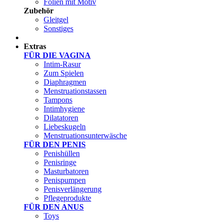
Folien mit Motiv
Zubehör
Gleitgel
Sonstiges
Test Sets
Extras
FÜR DIE VAGINA
Intim-Rasur
Zum Spielen
Diaphragmen
Menstruationstassen
Tampons
Intimhygiene
Dilatatoren
Liebeskugeln
Menstruationsunterwäsche
FÜR DEN PENIS
Penishüllen
Penisringe
Masturbatoren
Penispumpen
Penisverlängerung
Pflegeprodukte
FÜR DEN ANUS
Toys