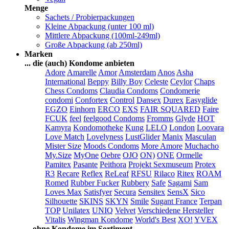
Menge
Sachets / Probierpackungen
Kleine Abpackung (unter 100 ml)
Mittlere Abpackung (100ml-249ml)
Große Abpackung (ab 250ml)
Marken
... die (auch) Kondome anbieten
Adore
Amarelle
Amor
Amsterdam
Anos
Asha
International
Beppy
Billy Boy
Celeste
Ceylor
Chaps
Chess Condoms
Claudia Condoms
Condomerie
condomi
Confortex
Control
Dansex
Durex
Easyglide
EGZO
Einhorn
ERCO
EXS
FAIR SQUARED
Faire
FCUK
feel
feelgood Condoms
Fromms
Glyde
HOT
Kamyra
Kondomotheke
Kung
LELO
London
Loovara
Love Match
Lovelyness
LustGlider
Manix
Masculan
Mister Size
Moods Condoms
More Amore
Muchacho
My.Size
MyOne
Oebre
OJO
ON)
ONE
Ormelle
Pamitex
Pasante
Peithora
Projekt Sexmuseum
Protex
R3
Recare
Reflex
ReLeaf
RFSU
Rilaco
Ritex
ROAM
Romed
Rubber Fucker
Rubbery
Safe
Sagami
Sam
Loves Max
Satisfyer
Secura
Sensitex
SensX
Sico
Silhouette
SKINS
SKYN
Smile
Sugant France
Terpan
TOP
Unilatex
UNIQ
Velvet
Verschiedene Hersteller
Vitalis
Wingman Kondome
World's Best
XO!
YVEX
... ohne Kondome im Sortiment