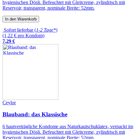
hygienischen Dösli. Befeuchtet mit Gleitcreme, zylindrisch mit
Reservoir, transparent, nominale Breite: 52mm.
In den Warenkorb
Sofort lieferbar (
1-2 Tage*
)
(1,22 € pro Kondom)
7
,
29
€
Ceylor
Blauband: das Klassische
6 hautverträgliche Kondome aus Naturkautschuklatex, verpackt im
hygienischen Dösli. Befeuchtet mit Gleitcreme, zylindrisch mit
Reservoir, transparent, nominale Breite: 52mm.