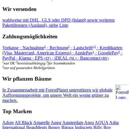
Wir versenden
wahlweise mit DHL, GLS oder DPD (Inland) sowie weiteren
Paketdiensten (Ausland), siehe
Liste
Zahlungsmöglichkeiten
Vorkasse · Nachnahme
· Rechnung
· Lastschrift
· Kreditkarten
1
2
1,3
(Visa, Mastercard, American Express) · ApplePay
· GooglePay
·
5
4
PayPal · Klarna · EPS
· iDEAL
· Bancontact
(AT)
(NL)
(BE)
1
2
3
nur DE
bonitätsabhängig
für Stammkunden
4
nur auf passenden Mobilgeräten
Wir pflanzen Bäume
In Zusammenarbeit mit ForestPlanet unterstützen wir globale
Aufforstungsprojekte, um unsere Welt ein wenig grüner zu
machen.
Top Marken
Adore
All Black
Amarelle
Amor
Amsterdam
Anos
AQUA
Asha
International
BeauMents
Beppy
Bijoux Indiscrets
Billy Boy