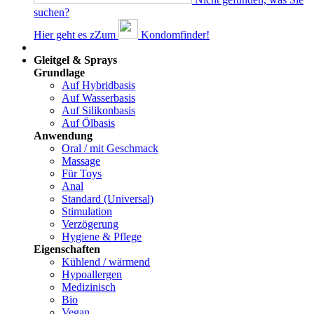
suchen?
Hier geht es z
Z
um
Kondomfinder!
Dams
Gleitgel & Sprays
Grundlage
Auf Hybridbasis
Auf Wasserbasis
Auf Silikonbasis
Auf Ölbasis
Anwendung
Oral / mit Geschmack
Massage
Für Toys
Anal
Standard (Universal)
Stimulation
Verzögerung
Hygiene & Pflege
Eigenschaften
Kühlend / wärmend
Hypoallergen
Medizinisch
Bio
Vegan