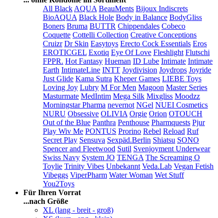
All Black
AQUA
BeauMents
Bijoux Indiscrets
BioAQUA
Black Hole
Body in Balance
BodyGliss
Boners
Bruma
BUTTR
Chippendales
Cobeco
Coquette
Cottelli Collection
Creative Conceptions
Cruizr
Dr Skin
Easytoys
Erecto Cock Essentials
Eros
EROTICGEL
Exotiq
Eye Of Love
Fleshlight
Flutschi
FPPR.
Hot Fantasy
Hueman
ID Lube
Intimate
Intimate
Earth
IntimateLine
INTT
Joydivision
Joydrops
Joyride
Just Glide
Kama Sutra
Kheper Games
LIEBE Toys
Loving Joy
Lubry
M For Men
Magoon
Master Series
Masturmate
MedIntim
Mega Silk
Mixgliss
Moodzz
Morningstar Pharma
nevernot
NGel
NUEI Cosmetics
NURU
Obsessive
OLIVIA
Orgie
Orion
OTOUCH
Out of the Blue
Panthra
Penthouse
Pharmquests
Pjur
Play Wiv Me
PONTUS
Prorino
Rebel
Reload
Ruf
Secret Play
Sensuva
Sexpäd.Berlin
Shiatsu
SONO
Spencer and Fleetwood
Sutil
Svenjoyment Underwear
Swiss Navy
System JO
TENGA
The Screaming O
Toylie
Trinity Vibes
Unbekannt
Veda.Lab
Vegan Fetish
Vibeggs
ViperPharm
Water Woman
Wet Stuff
You2Toys
Für Ihren Vorrat
...nach Größe
XL (lang - breit - groß)