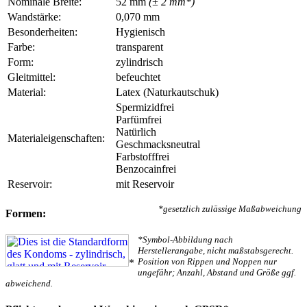
Nominale Breite:
52 mm
(± 2 mm*)
Wandstärke:
0,070 mm
Besonderheiten:
Hygienisch
Farbe:
transparent
Form:
zylindrisch
Gleitmittel:
befeuchtet
Material:
Latex (Naturkautschuk)
Spermizidfrei
Parfümfrei
Natürlich
Materialeigenschaften:
Geschmacksneutral
Farbstofffrei
Benzocainfrei
Reservoir:
mit Reservoir
*gesetzlich zulässige Maßabweichung
Formen:
*Symbol-Abbildung nach
Herstellerangabe, nicht maßstabsgerecht.
Position von Rippen und Noppen nur
*
ungefähr; Anzahl, Abstand und Größe ggf.
abweichend.