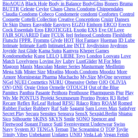
BioAQUA
Black Hole
Body in Balance
BodyGliss
Boners
Bruma
BUTTR
Celeste
Ceylor
Chaps
Chess Condoms
Chippendales
Claudia Condoms
Cobeco
Condomerie
condomi
Confortex
Control
Coquette
Cottelli Collection
Creative Conceptions
Cruizr
Dansex
Dr Skin
Durex
Easyglide
Easytoys
EGZO
Einhorn
ERCO
Erecto
Cock Essentials
Eros
EROTICGEL
Exotiq
EXS
Eye Of Love
FAIR SQUARED
Faire
FCUK
feel
feelgood Condoms
Fleshlight
Flutschi
FPPR.
Fromms
Glyde
HOT
Hot Fantasy
Hueman
ID Lube
Intimate
Intimate Earth
IntimateLine
INTT
Joydivision
Joydrops
Joyride
Just Glide
Kama Sutra
Kamyra
Kheper Games
Kondomotheke
Kung
LELO
LIEBE Toys
London
Loovara
Love
Match
Lovelyness
Loving Joy
Lubry
LustGlider
M For Men
Magoon
Manix
Masculan
Master Series
Masturmate
MedIntim
Mega Silk
Mister Size
Mixgliss
Moods Condoms
Moodzz
More
Amore
Morningstar Pharma
Muchacho
My.Size
MyOne
nevernot
NGel
NUEI Cosmetics
NURU
Obsessive
Oebre
OJO
OLIVIA
ON)
ONE
Orgie
Orion
Ormelle
OTOUCH
Out of the Blue
Pamitex
Panthra
Pasante
Peithora
Penthouse
Pharmquests
Pjur
Play
Wiv Me
PONTUS
Projekt Sexmuseum
Prorino
Protex
R3
Rebel
Recare
Reflex
ReLeaf
Reload
RFSU
Rilaco
Ritex
ROAM
Romed
Rubber Fucker
Rubbery
Ruf
Safe
Sagami
Sam Loves Max
Satisfyer
Secret Play
Secura
Sensitex
Sensuva
SensX
Sexpäd.Berlin
Shiatsu
Sico
Silhouette
SKINS
SKYN
Smile
SONO
Spencer and
Fleetwood
Sugant France
Sutil
Svenjoyment Underwear
Swiss
Navy
System JO
TENGA
Terpan
The Screaming O
TOP
Toylie
Trinity Vibes
Unbekannt
Unilatex
UNIQ
Veda.Lab
Vegan Fetish