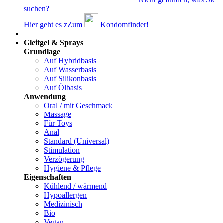
suchen?
Hier geht es z
Z
um
Kondomfinder!
Dams
Gleitgel & Sprays
Grundlage
Auf Hybridbasis
Auf Wasserbasis
Auf Silikonbasis
Auf Ölbasis
Anwendung
Oral / mit Geschmack
Massage
Für Toys
Anal
Standard (Universal)
Stimulation
Verzögerung
Hygiene & Pflege
Eigenschaften
Kühlend / wärmend
Hypoallergen
Medizinisch
Bio
Vegan