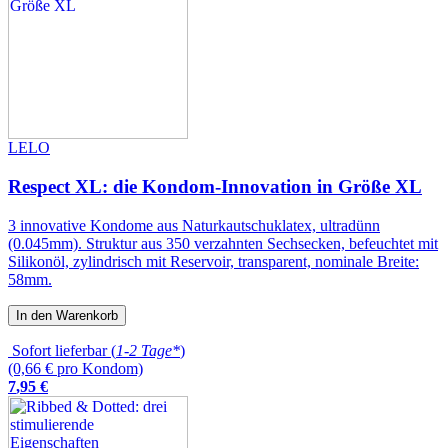
LELO
Respect XL: die Kondom-Innovation in Größe XL
3 innovative Kondome aus Naturkautschuklatex, ultradünn
(0.045mm). Struktur aus 350 verzahnten Sechsecken, befeuchtet mit
Silikonöl, zylindrisch mit Reservoir, transparent, nominale Breite:
58mm.
In den Warenkorb
Sofort lieferbar (
1-2 Tage*
)
(0,66 € pro Kondom)
7
,
95
€