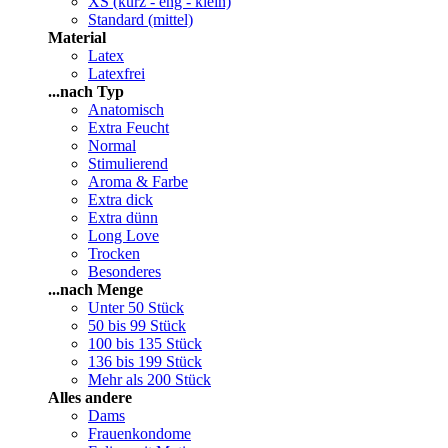
XS (kurz - eng - klein)
Standard (mittel)
Material
Latex
Latexfrei
...nach Typ
Anatomisch
Extra Feucht
Normal
Stimulierend
Aroma & Farbe
Extra dick
Extra dünn
Long Love
Trocken
Besonderes
...nach Menge
Unter 50 Stück
50 bis 99 Stück
100 bis 135 Stück
136 bis 199 Stück
Mehr als 200 Stück
Alles andere
Dams
Frauenkondome