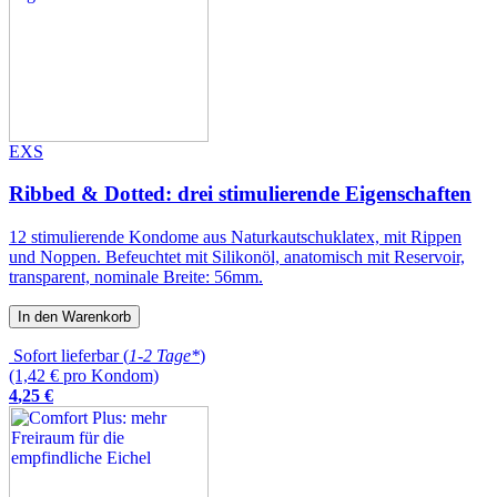
EXS
Ribbed & Dotted: drei stimulierende Eigenschaften
12 stimulierende Kondome aus Naturkautschuklatex, mit Rippen
und Noppen. Befeuchtet mit Silikonöl, anatomisch mit Reservoir,
transparent, nominale Breite: 56mm.
In den Warenkorb
Sofort lieferbar (
1-2 Tage*
)
(1,42 € pro Kondom)
4
,
25
€