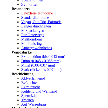
Spezialformen
Zylindrisch
Besonderes
Latexfreie Kondome
Standardkondome
Vegan, Öko/Bio, Fairtrade
Länger durchhalten
Mixpackungen
Für Unterwegs
Maßkondome
Mit Penisring
Außergewöhnliches
Wandstärke
Extrem dünn (bis 0.045 mm)
Dünn (0.045 - 0.055 mm)
Mittel (0.06-0.07 mm)
Stark (dicker als 0.07 mm)
Beschichtung
Aktverlängernd
Befeuchtet
Extra feucht
Kühlend und Wärmend
Spermizid
Trocken
Auf Wasserbasis