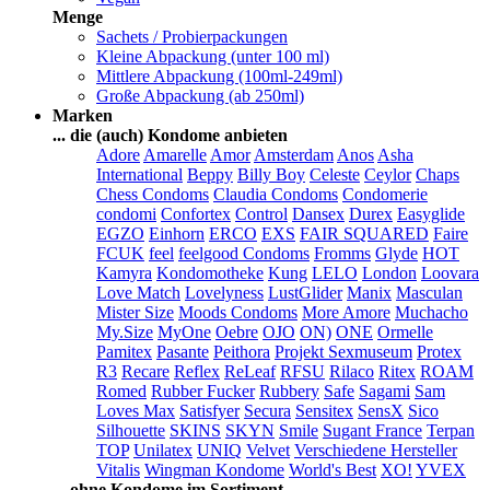
Menge
Sachets / Probierpackungen
Kleine Abpackung (unter 100 ml)
Mittlere Abpackung (100ml-249ml)
Große Abpackung (ab 250ml)
Marken
... die (auch) Kondome anbieten
Adore
Amarelle
Amor
Amsterdam
Anos
Asha
International
Beppy
Billy Boy
Celeste
Ceylor
Chaps
Chess Condoms
Claudia Condoms
Condomerie
condomi
Confortex
Control
Dansex
Durex
Easyglide
EGZO
Einhorn
ERCO
EXS
FAIR SQUARED
Faire
FCUK
feel
feelgood Condoms
Fromms
Glyde
HOT
Kamyra
Kondomotheke
Kung
LELO
London
Loovara
Love Match
Lovelyness
LustGlider
Manix
Masculan
Mister Size
Moods Condoms
More Amore
Muchacho
My.Size
MyOne
Oebre
OJO
ON)
ONE
Ormelle
Pamitex
Pasante
Peithora
Projekt Sexmuseum
Protex
R3
Recare
Reflex
ReLeaf
RFSU
Rilaco
Ritex
ROAM
Romed
Rubber Fucker
Rubbery
Safe
Sagami
Sam
Loves Max
Satisfyer
Secura
Sensitex
SensX
Sico
Silhouette
SKINS
SKYN
Smile
Sugant France
Terpan
TOP
Unilatex
UNIQ
Velvet
Verschiedene Hersteller
Vitalis
Wingman Kondome
World's Best
XO!
YVEX
... ohne Kondome im Sortiment