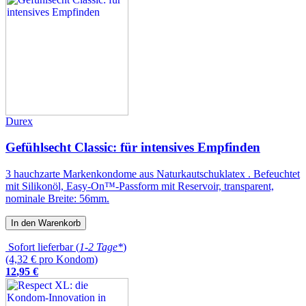
Durex
Gefühlsecht Classic: für intensives Empfinden
3 hauchzarte Markenkondome aus Naturkautschuklatex . Befeuchtet
mit Silikonöl, Easy-On™-Passform mit Reservoir, transparent,
nominale Breite: 56mm.
In den Warenkorb
Sofort lieferbar (
1-2 Tage*
)
(4,32 € pro Kondom)
12
,
95
€