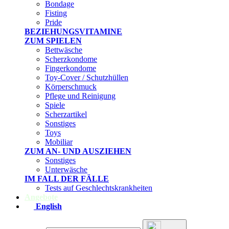
Bondage
Fisting
Pride
BEZIEHUNGSVITAMINE
ZUM SPIELEN
Bettwäsche
Scherzkondome
Fingerkondome
Toy-Cover / Schutzhüllen
Körperschmuck
Pflege und Reinigung
Spiele
Scherzartikel
Sonstiges
Toys
Mobiliar
ZUM AN- UND AUSZIEHEN
Sonstiges
Unterwäsche
IM FALL DER FÄLLE
Tests auf Geschlechtskrankheiten
Angebote
English