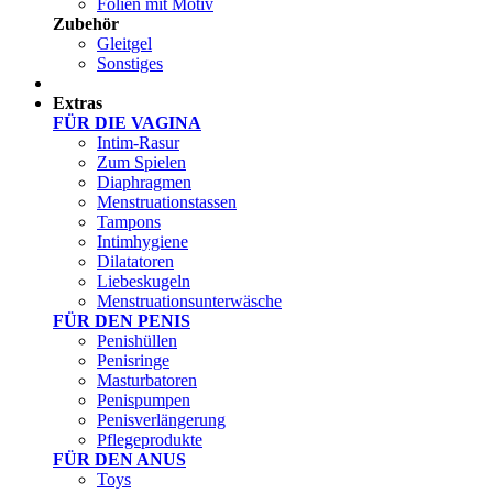
Folien mit Motiv
Zubehör
Gleitgel
Sonstiges
Test Sets
Extras
FÜR DIE VAGINA
Intim-Rasur
Zum Spielen
Diaphragmen
Menstruationstassen
Tampons
Intimhygiene
Dilatatoren
Liebeskugeln
Menstruationsunterwäsche
FÜR DEN PENIS
Penishüllen
Penisringe
Masturbatoren
Penispumpen
Penisverlängerung
Pflegeprodukte
FÜR DEN ANUS
Toys