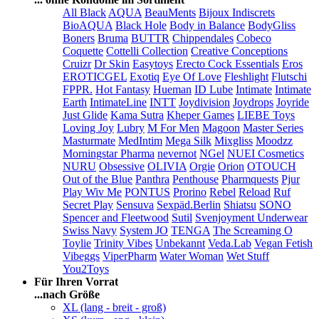
All Black
AQUA
BeauMents
Bijoux Indiscrets
BioAQUA
Black Hole
Body in Balance
BodyGliss
Boners
Bruma
BUTTR
Chippendales
Cobeco
Coquette
Cottelli Collection
Creative Conceptions
Cruizr
Dr Skin
Easytoys
Erecto Cock Essentials
Eros
EROTICGEL
Exotiq
Eye Of Love
Fleshlight
Flutschi
FPPR.
Hot Fantasy
Hueman
ID Lube
Intimate
Intimate
Earth
IntimateLine
INTT
Joydivision
Joydrops
Joyride
Just Glide
Kama Sutra
Kheper Games
LIEBE Toys
Loving Joy
Lubry
M For Men
Magoon
Master Series
Masturmate
MedIntim
Mega Silk
Mixgliss
Moodzz
Morningstar Pharma
nevernot
NGel
NUEI Cosmetics
NURU
Obsessive
OLIVIA
Orgie
Orion
OTOUCH
Out of the Blue
Panthra
Penthouse
Pharmquests
Pjur
Play Wiv Me
PONTUS
Prorino
Rebel
Reload
Ruf
Secret Play
Sensuva
Sexpäd.Berlin
Shiatsu
SONO
Spencer and Fleetwood
Sutil
Svenjoyment Underwear
Swiss Navy
System JO
TENGA
The Screaming O
Toylie
Trinity Vibes
Unbekannt
Veda.Lab
Vegan Fetish
Vibeggs
ViperPharm
Water Woman
Wet Stuff
You2Toys
Für Ihren Vorrat
...nach Größe
XL (lang - breit - groß)