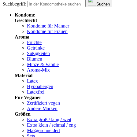
Suchbegriff:
Suchen
Kondome
Geschlecht
Kondome für Männer
Kondome für Frauen
Aroma
Früchte
Getränke
Süßigkeiten
Blumen
Minze & Vanille
Aroma-Mix
Material
Latex
Hypoallergen
Latexfrei
Für Veganer
Zertifiziert vegan
Andere Marken
Größen
Extra groß / lang / weit
Extra klein / schmal / eng
Maßgeschneidert
Sets