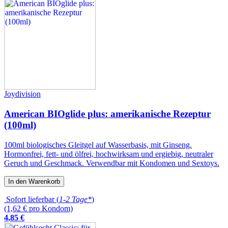
Joydivision
American BIOglide plus: amerikanische Rezeptur
(100ml)
100ml biologisches Gleitgel auf Wasserbasis, mit Ginseng.
Hormonfrei, fett- und ölfrei, hochwirksam und ergiebig, neutraler
Geruch und Geschmack. Verwendbar mit Kondomen und Sextoys.
In den Warenkorb
Sofort lieferbar (
1-2 Tage*
)
(1,62 € pro Kondom)
4
,
85
€