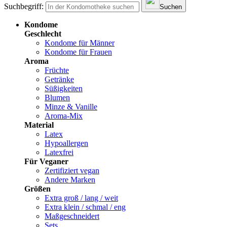
Suchbegriff:
Suchen
Kondome
Geschlecht
Kondome für Männer
Kondome für Frauen
Aroma
Früchte
Getränke
Süßigkeiten
Blumen
Minze & Vanille
Aroma-Mix
Material
Latex
Hypoallergen
Latexfrei
Für Veganer
Zertifiziert vegan
Andere Marken
Größen
Extra groß / lang / weit
Extra klein / schmal / eng
Maßgeschneidert
Sets