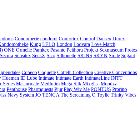
ondoms
Condomerie
condomi
Confortex
Control
Dansex
Durex
Kondomotheke
Kung
LELO
London
Loovara
Love Match
)
ONE
Ormelle
Pamitex
Pasante
Peithora
Projekt Sexmuseum
Protex
Secura
Sensitex
SensX
Sico
Silhouette
SKINS
SKYN
Smile
Sugant
ippendales
Cobeco
Coquette
Cottelli Collection
Creative Conceptions
y
Hueman
ID Lube
Intimate
Intimate Earth
IntimateLine
INTT
r Series
Masturmate
MedIntim
Mega Silk
Mixgliss
Moodzz
hra
Penthouse
Pharmquests
Pjur
Play Wiv Me
PONTUS
Prorino
iss Navy
System JO
TENGA
The Screaming O
Toylie
Trinity Vibes