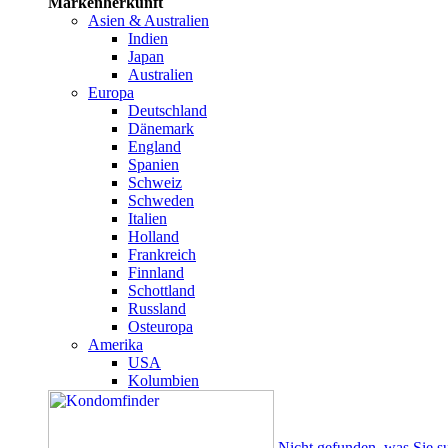
Markenherkunft
Asien & Australien
Indien
Japan
Australien
Europa
Deutschland
Dänemark
England
Spanien
Schweiz
Schweden
Italien
Holland
Frankreich
Finnland
Schottland
Russland
Osteuropa
Amerika
USA
Kolumbien
Nicht gefunden, was Sie s