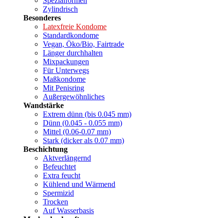
Spezialformen
Zylindrisch
Besonderes
Latexfreie Kondome
Standardkondome
Vegan, Öko/Bio, Fairtrade
Länger durchhalten
Mixpackungen
Für Unterwegs
Maßkondome
Mit Penisring
Außergewöhnliches
Wandstärke
Extrem dünn (bis 0.045 mm)
Dünn (0.045 - 0.055 mm)
Mittel (0.06-0.07 mm)
Stark (dicker als 0.07 mm)
Beschichtung
Aktverlängernd
Befeuchtet
Extra feucht
Kühlend und Wärmend
Spermizid
Trocken
Auf Wasserbasis