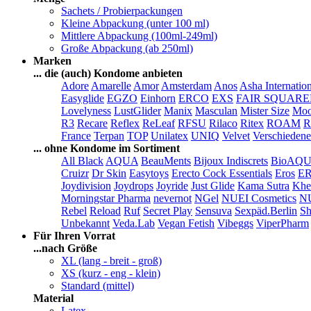
Sachets / Probierpackungen
Kleine Abpackung (unter 100 ml)
Mittlere Abpackung (100ml-249ml)
Große Abpackung (ab 250ml)
Marken
... die (auch) Kondome anbieten
Adore
Amarelle
Amor
Amsterdam
Anos
Asha Internatio
Easyglide
EGZO
Einhorn
ERCO
EXS
FAIR SQUAR
Lovelyness
LustGlider
Manix
Masculan
Mister Size
Moo
R3
Recare
Reflex
ReLeaf
RFSU
Rilaco
Ritex
ROAM
R
France
Terpan
TOP
Unilatex
UNIQ
Velvet
Verschiedene
... ohne Kondome im Sortiment
All Black
AQUA
BeauMents
Bijoux Indiscrets
BioAQ
Cruizr
Dr Skin
Easytoys
Erecto Cock Essentials
Eros
E
Joydivision
Joydrops
Joyride
Just Glide
Kama Sutra
Khe
Morningstar Pharma
nevernot
NGel
NUEI Cosmetics
N
Rebel
Reload
Ruf
Secret Play
Sensuva
Sexpäd.Berlin
Sh
Unbekannt
Veda.Lab
Vegan Fetish
Vibeggs
ViperPharm
Für Ihren Vorrat
...nach Größe
XL (lang - breit - groß)
XS (kurz - eng - klein)
Standard (mittel)
Material
Latex