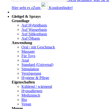
Hier geht es z
Z
um
Kondomfinder!
Dams
Gleitgel & Sprays
Grundlage
Auf Hybridbasis
Auf Wasserbasis
Auf Silikonbasis
Auf Ölbasis
Anwendung
Oral / mit Geschmack
Massage
Für Toys
Anal
Standard (Universal)
Stimulation
Verzögerung
Hygiene & Pflege
Eigenschaften
Kühlend / wärmend
Hypoallergen
Medizinisch
Bio
Vegan
Menge