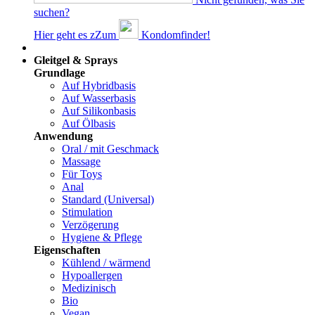
suchen?
Hier geht es z
Z
um
Kondomfinder!
Dams
Gleitgel & Sprays
Grundlage
Auf Hybridbasis
Auf Wasserbasis
Auf Silikonbasis
Auf Ölbasis
Anwendung
Oral / mit Geschmack
Massage
Für Toys
Anal
Standard (Universal)
Stimulation
Verzögerung
Hygiene & Pflege
Eigenschaften
Kühlend / wärmend
Hypoallergen
Medizinisch
Bio
Vegan