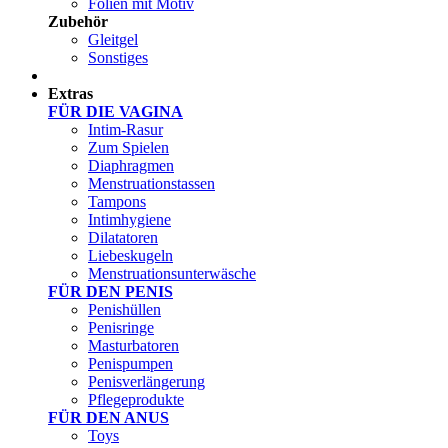
Folien mit Motiv
Zubehör
Gleitgel
Sonstiges
Test Sets
Extras
FÜR DIE VAGINA
Intim-Rasur
Zum Spielen
Diaphragmen
Menstruationstassen
Tampons
Intimhygiene
Dilatatoren
Liebeskugeln
Menstruationsunterwäsche
FÜR DEN PENIS
Penishüllen
Penisringe
Masturbatoren
Penispumpen
Penisverlängerung
Pflegeprodukte
FÜR DEN ANUS
Toys