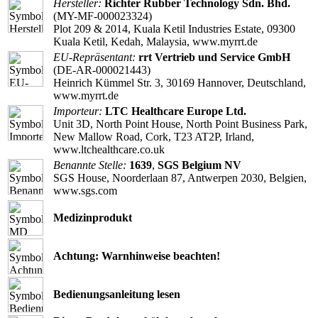
Hersteller:
Richter Rubber Technology Sdn. Bhd.
(MY-MF-000023324)
Plot 209 & 2014, Kuala Ketil Industries Estate, 09300
Kuala Ketil, Kedah, Malaysia, www.myrrt.de
EU-Repräsentant:
rrt Vertrieb und Service GmbH
(DE-AR-000021443)
Heinrich Kümmel Str. 3, 30169 Hannover, Deutschland,
www.myrrt.de
Importeur:
LTC Healthcare Europe Ltd.
Unit 3D, North Point House, North Point Business Park,
New Mallow Road, Cork, T23 AT2P, Irland,
www.ltchealthcare.co.uk
Benannte Stelle:
1639
,
SGS Belgium NV
SGS House, Noorderlaan 87, Antwerpen 2030, Belgien,
www.sgs.com
Medizinprodukt
Achtung: Warnhinweise beachten!
Bedienungsanleitung lesen