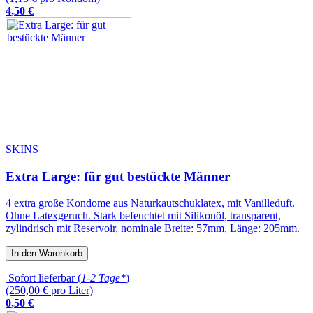
4
,
50
€
SKINS
Extra Large: für gut bestückte Männer
4 extra große Kondome aus Naturkautschuklatex, mit Vanilleduft.
Ohne Latexgeruch. Stark befeuchtet mit Silikonöl, transparent,
zylindrisch mit Reservoir, nominale Breite: 57mm, Länge: 205mm.
In den Warenkorb
Sofort lieferbar (
1-2 Tage*
)
(250,00 € pro Liter)
0
,
50
€