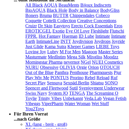
All Black
AQUA
BeauMents
Bijoux Indiscrets
BioAQUA
Black Hole
Body in Balance
BodyGliss
Boners
Bruma
BUTTR
Chippendales
Cobeco
Coquette
Cottelli Collection
Creative Conceptions
Cruizr
Dr Skin
Easytoys
Erecto Cock Essentials
Eros
EROTICGEL
Exotiq
Eye Of Love
Fleshlight
Flutschi
FPPR.
Hot Fantasy
Hueman
ID Lube
Intimate
Intimate
Earth
IntimateLine
INTT
Joydivision
Joydrops
Joyride
Just Glide
Kama Sutra
Kheper Games
LIEBE Toys
Loving Joy
Lubry
M For Men
Magoon
Master Series
Masturmate
MedIntim
Mega Silk
Mixgliss
Moodzz
Morningstar Pharma
nevernot
NGel
NUEI Cosmetics
NURU
Obsessive
OLIVIA
Orgie
Orion
OTOUCH
Out of the Blue
Panthra
Penthouse
Pharmquests
Pjur
Play Wiv Me
PONTUS
Prorino
Rebel
Reload
Ruf
Secret Play
Sensuva
Sexpäd.Berlin
Shiatsu
SONO
Spencer and Fleetwood
Sutil
Svenjoyment Underwear
Swiss Navy
System JO
TENGA
The Screaming O
Toylie
Trinity Vibes
Unbekannt
Veda.Lab
Vegan Fetish
Vibeggs
ViperPharm
Water Woman
Wet Stuff
You2Toys
Für Ihren Vorrat
...nach Größe
XL (lang - breit - groß)