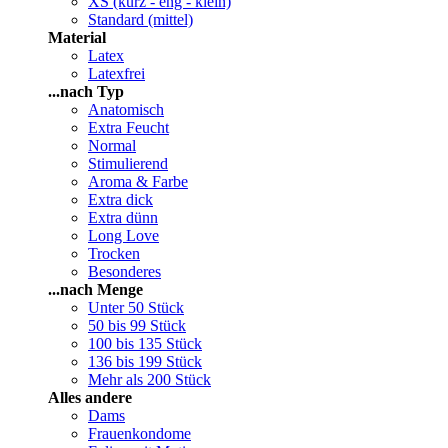
XS (kurz - eng - klein)
Standard (mittel)
Material
Latex
Latexfrei
...nach Typ
Anatomisch
Extra Feucht
Normal
Stimulierend
Aroma & Farbe
Extra dick
Extra dünn
Long Love
Trocken
Besonderes
...nach Menge
Unter 50 Stück
50 bis 99 Stück
100 bis 135 Stück
136 bis 199 Stück
Mehr als 200 Stück
Alles andere
Dams
Frauenkondome