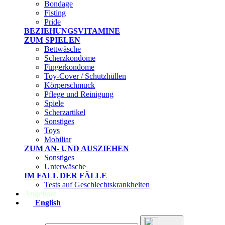
Bondage
Fisting
Pride
BEZIEHUNGSVITAMINE
ZUM SPIELEN
Bettwäsche
Scherzkondome
Fingerkondome
Toy-Cover / Schutzhüllen
Körperschmuck
Pflege und Reinigung
Spiele
Scherzartikel
Sonstiges
Toys
Mobiliar
ZUM AN- UND AUSZIEHEN
Sonstiges
Unterwäsche
IM FALL DER FÄLLE
Tests auf Geschlechtskrankheiten
Angebote
English