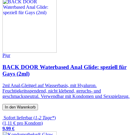
Pjur
BACK DOOR Waterbased Anal Glide: speziell für
Gays (2ml)
2ml Anal-Gleitgel auf Wasserbasis, mit Hyaluron.
Feuchtigkeitsspendend, nicht klebend, geruchs- und
geschmacksneutral. Verwendbar mit Kondomen und Sexspielzeug.
In den Warenkorb
Sofort lieferbar (
1-2 Tage*
)
(1,11 € pro Kondom)
9
,
99
€