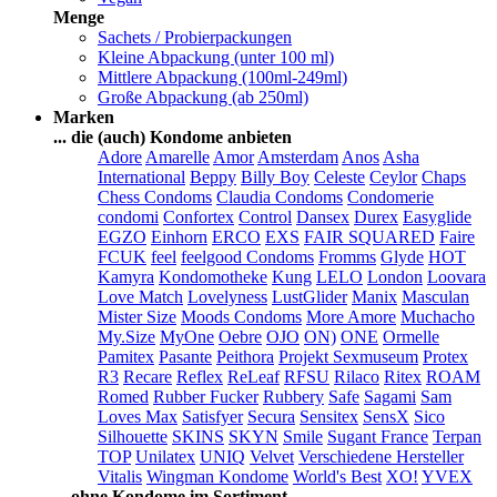
Menge
Sachets / Probierpackungen
Kleine Abpackung (unter 100 ml)
Mittlere Abpackung (100ml-249ml)
Große Abpackung (ab 250ml)
Marken
... die (auch) Kondome anbieten
Adore
Amarelle
Amor
Amsterdam
Anos
Asha
International
Beppy
Billy Boy
Celeste
Ceylor
Chaps
Chess Condoms
Claudia Condoms
Condomerie
condomi
Confortex
Control
Dansex
Durex
Easyglide
EGZO
Einhorn
ERCO
EXS
FAIR SQUARED
Faire
FCUK
feel
feelgood Condoms
Fromms
Glyde
HOT
Kamyra
Kondomotheke
Kung
LELO
London
Loovara
Love Match
Lovelyness
LustGlider
Manix
Masculan
Mister Size
Moods Condoms
More Amore
Muchacho
My.Size
MyOne
Oebre
OJO
ON)
ONE
Ormelle
Pamitex
Pasante
Peithora
Projekt Sexmuseum
Protex
R3
Recare
Reflex
ReLeaf
RFSU
Rilaco
Ritex
ROAM
Romed
Rubber Fucker
Rubbery
Safe
Sagami
Sam
Loves Max
Satisfyer
Secura
Sensitex
SensX
Sico
Silhouette
SKINS
SKYN
Smile
Sugant France
Terpan
TOP
Unilatex
UNIQ
Velvet
Verschiedene Hersteller
Vitalis
Wingman Kondome
World's Best
XO!
YVEX
... ohne Kondome im Sortiment