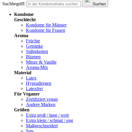
Suchbegriff:
Suchen
Kondome
Geschlecht
Kondome für Männer
Kondome für Frauen
Aroma
Früchte
Getränke
Süßigkeiten
Blumen
Minze & Vanille
Aroma-Mix
Material
Latex
Hypoallergen
Latexfrei
Für Veganer
Zertifiziert vegan
Andere Marken
Größen
Extra groß / lang / weit
Extra klein / schmal / eng
Maßgeschneidert
Sets