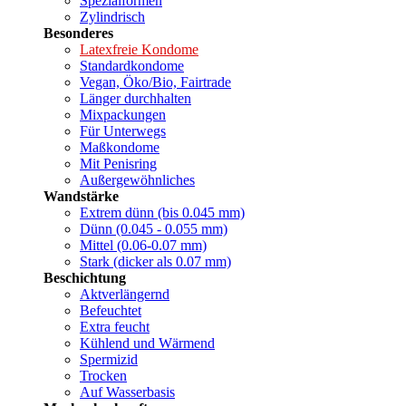
Spezialformen
Zylindrisch
Besonderes
Latexfreie Kondome
Standardkondome
Vegan, Öko/Bio, Fairtrade
Länger durchhalten
Mixpackungen
Für Unterwegs
Maßkondome
Mit Penisring
Außergewöhnliches
Wandstärke
Extrem dünn (bis 0.045 mm)
Dünn (0.045 - 0.055 mm)
Mittel (0.06-0.07 mm)
Stark (dicker als 0.07 mm)
Beschichtung
Aktverlängernd
Befeuchtet
Extra feucht
Kühlend und Wärmend
Spermizid
Trocken
Auf Wasserbasis