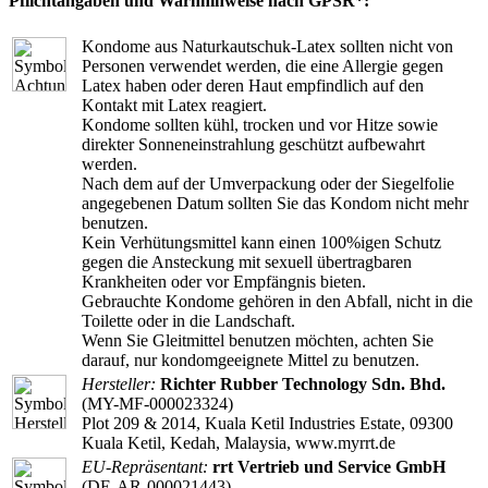
Pflichtangaben und Warnhinweise nach GPSR*:
Kondome aus Naturkautschuk-Latex sollten nicht von
Personen verwendet werden, die eine Allergie gegen
Latex haben oder deren Haut empfindlich auf den
Kontakt mit Latex reagiert.
Kondome sollten kühl, trocken und vor Hitze sowie
direkter Sonneneinstrahlung geschützt aufbewahrt
werden.
Nach dem auf der Umverpackung oder der Siegelfolie
angegebenen Datum sollten Sie das Kondom nicht mehr
benutzen.
Kein Verhütungsmittel kann einen 100%igen Schutz
gegen die Ansteckung mit sexuell übertragbaren
Krankheiten oder vor Empfängnis bieten.
Gebrauchte Kondome gehören in den Abfall, nicht in die
Toilette oder in die Landschaft.
Wenn Sie Gleitmittel benutzen möchten, achten Sie
darauf, nur kondomgeeignete Mittel zu benutzen.
Hersteller:
Richter Rubber Technology Sdn. Bhd.
(MY-MF-000023324)
Plot 209 & 2014, Kuala Ketil Industries Estate, 09300
Kuala Ketil, Kedah, Malaysia, www.myrrt.de
EU-Repräsentant:
rrt Vertrieb und Service GmbH
(DE-AR-000021443)