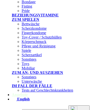
Bondage
Fisting
Pride
BEZIEHUNGSVITAMINE
ZUM SPIELEN
Bettwäsche
Scherzkondome
Fingerkondome
Toy-Cover / Schutzhüllen
Körperschmuck
Pflege und Reinigung
Spiele
Scherzartikel
Sonstiges
Toys
Mobiliar
ZUM AN- UND AUSZIEHEN
Sonstiges
Unterwäsche
IM FALL DER FÄLLE
Tests auf Geschlechtskrankheiten
Angebote
English