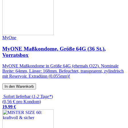
MyOne
MyONE Maßkondome, Größe 64G (36 St.),
Vorratsbox
MyONE Maßkondome in Größe 64G (ehemals O22). Nominale
Breite: 64mm, Länge: 168mm. Befeuchtet, transprarent, zylindrisch
mit Reservoir. Extradünn (0.055mm)!
In den Warenkorb
Sofort lieferbar (
1-2 Tage*
)
(0,56 € pro Kondom)
19
,
99
€