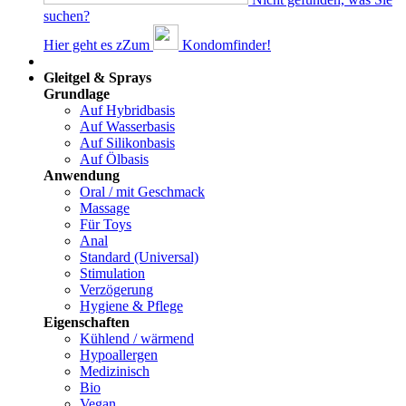
suchen?
Hier geht es z
Z
um
Kondomfinder!
Dams
Gleitgel & Sprays
Grundlage
Auf Hybridbasis
Auf Wasserbasis
Auf Silikonbasis
Auf Ölbasis
Anwendung
Oral / mit Geschmack
Massage
Für Toys
Anal
Standard (Universal)
Stimulation
Verzögerung
Hygiene & Pflege
Eigenschaften
Kühlend / wärmend
Hypoallergen
Medizinisch
Bio
Vegan