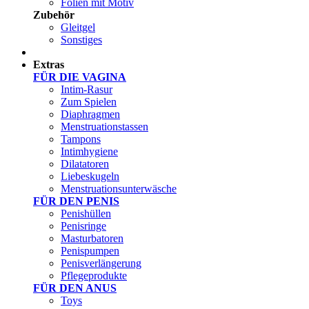
Folien mit Motiv
Zubehör
Gleitgel
Sonstiges
Test Sets
Extras
FÜR DIE VAGINA
Intim-Rasur
Zum Spielen
Diaphragmen
Menstruationstassen
Tampons
Intimhygiene
Dilatatoren
Liebeskugeln
Menstruationsunterwäsche
FÜR DEN PENIS
Penishüllen
Penisringe
Masturbatoren
Penispumpen
Penisverlängerung
Pflegeprodukte
FÜR DEN ANUS
Toys