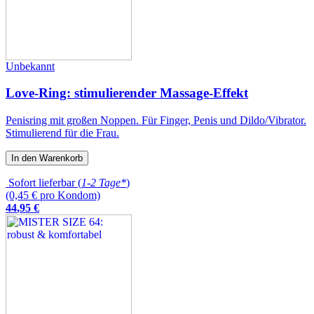
Unbekannt
Love-Ring: stimulierender Massage-Effekt
Penisring mit großen Noppen. Für Finger, Penis und Dildo/Vibrator.
Stimulierend für die Frau.
In den Warenkorb
Sofort lieferbar (
1-2 Tage*
)
(0,45 € pro Kondom)
44
,
95
€