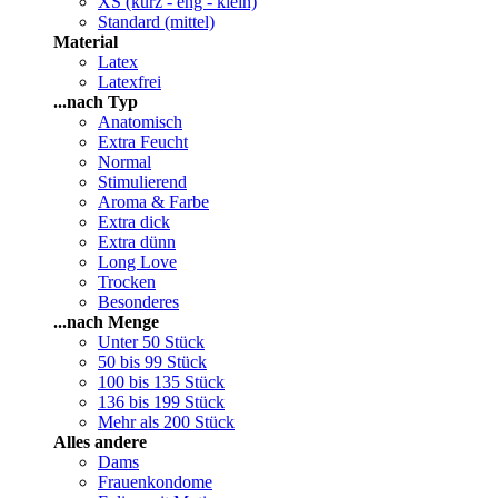
XS (kurz - eng - klein)
Standard (mittel)
Material
Latex
Latexfrei
...nach Typ
Anatomisch
Extra Feucht
Normal
Stimulierend
Aroma & Farbe
Extra dick
Extra dünn
Long Love
Trocken
Besonderes
...nach Menge
Unter 50 Stück
50 bis 99 Stück
100 bis 135 Stück
136 bis 199 Stück
Mehr als 200 Stück
Alles andere
Dams
Frauenkondome