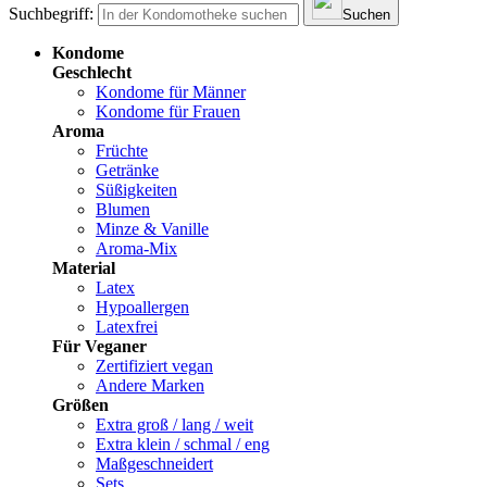
Suchbegriff:
Suchen
Kondome
Geschlecht
Kondome für Männer
Kondome für Frauen
Aroma
Früchte
Getränke
Süßigkeiten
Blumen
Minze & Vanille
Aroma-Mix
Material
Latex
Hypoallergen
Latexfrei
Für Veganer
Zertifiziert vegan
Andere Marken
Größen
Extra groß / lang / weit
Extra klein / schmal / eng
Maßgeschneidert
Sets