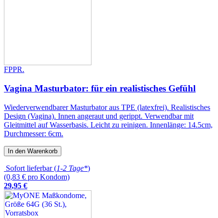
FPPR.
Vagina Masturbator: für ein realistisches Gefühl
Wiederverwendbarer Masturbator aus TPE (latexfrei). Realistisches
Design (Vagina). Innen angeraut und gerippt. Verwendbar mit
Gleitmittel auf Wasserbasis. Leicht zu reinigen. Innenlänge: 14.5cm,
Durchmesser: 6cm.
In den Warenkorb
Sofort lieferbar (
1-2 Tage*
)
(0,83 € pro Kondom)
29
,
95
€