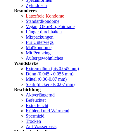
Spezialformen
Zylindrisch
Besonderes
Latexfreie Kondome
Standardkondome
Vegan, Öko/Bio, Fairtrade
Länger durchhalten
Mixpackungen
Für Unterwegs
Maßkondome
Mit Penisring
Außergewöhnliches
Wandstärke
Extrem dünn (bis 0.045 mm)
Dünn (0.045 - 0.055 mm)
Mittel (0.06-0.07 mm)
Stark (dicker als 0.07 mm)
Beschichtung
Aktverlängernd
Befeuchtet
Extra feucht
Kühlend und Wärmend
Spermizid
Trocken
Auf Wasserbasis