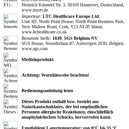
Heinrich Kümmel Str. 3, 30169 Hannover, Deutschland,
www.myrrt.de
Importeur:
LTC Healthcare Europe Ltd.
Unit 3D, North Point House, North Point Business Park,
New Mallow Road, Cork, T23 AT2P, Irland,
www.ltchealthcare.co.uk
Benannte Stelle:
1639
,
SGS Belgium NV
SGS House, Noorderlaan 87, Antwerpen 2030, Belgien,
www.sgs.com
Medizinprodukt
Achtung: Warnhinweise beachten!
Bedienungsanleitung lesen
Dieses Produkt enthält bzw. besteht aus
Naturkautschuklatex, der bei empﬁndlichen
Personen allergische Reaktionen, einschließlich
anaphylaktischen Schocks, hervorrufen kann.
Empfohlene Lagertemperatur: von 0°C bis 35 °C