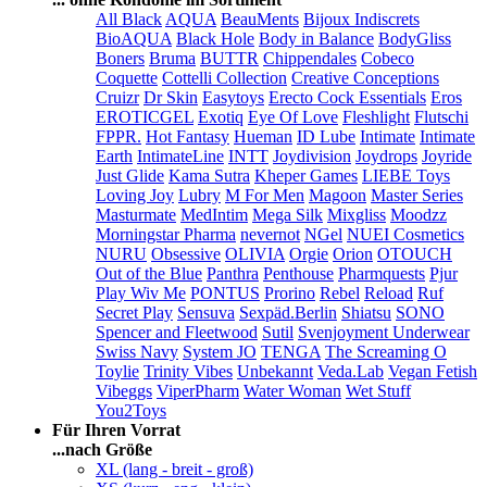
All Black
AQUA
BeauMents
Bijoux Indiscrets
BioAQUA
Black Hole
Body in Balance
BodyGliss
Boners
Bruma
BUTTR
Chippendales
Cobeco
Coquette
Cottelli Collection
Creative Conceptions
Cruizr
Dr Skin
Easytoys
Erecto Cock Essentials
Eros
EROTICGEL
Exotiq
Eye Of Love
Fleshlight
Flutschi
FPPR.
Hot Fantasy
Hueman
ID Lube
Intimate
Intimate
Earth
IntimateLine
INTT
Joydivision
Joydrops
Joyride
Just Glide
Kama Sutra
Kheper Games
LIEBE Toys
Loving Joy
Lubry
M For Men
Magoon
Master Series
Masturmate
MedIntim
Mega Silk
Mixgliss
Moodzz
Morningstar Pharma
nevernot
NGel
NUEI Cosmetics
NURU
Obsessive
OLIVIA
Orgie
Orion
OTOUCH
Out of the Blue
Panthra
Penthouse
Pharmquests
Pjur
Play Wiv Me
PONTUS
Prorino
Rebel
Reload
Ruf
Secret Play
Sensuva
Sexpäd.Berlin
Shiatsu
SONO
Spencer and Fleetwood
Sutil
Svenjoyment Underwear
Swiss Navy
System JO
TENGA
The Screaming O
Toylie
Trinity Vibes
Unbekannt
Veda.Lab
Vegan Fetish
Vibeggs
ViperPharm
Water Woman
Wet Stuff
You2Toys
Für Ihren Vorrat
...nach Größe
XL (lang - breit - groß)