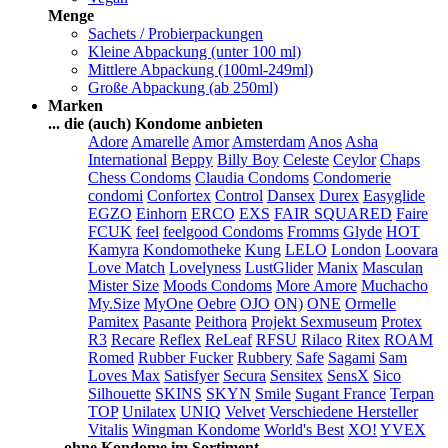
Menge
Sachets / Probierpackungen
Kleine Abpackung (unter 100 ml)
Mittlere Abpackung (100ml-249ml)
Große Abpackung (ab 250ml)
Marken
... die (auch) Kondome anbieten
Adore
Amarelle
Amor
Amsterdam
Anos
Asha
International
Beppy
Billy Boy
Celeste
Ceylor
Chaps
Chess Condoms
Claudia Condoms
Condomerie
condomi
Confortex
Control
Dansex
Durex
Easyglide
EGZO
Einhorn
ERCO
EXS
FAIR SQUARED
Faire
FCUK
feel
feelgood Condoms
Fromms
Glyde
HOT
Kamyra
Kondomotheke
Kung
LELO
London
Loovara
Love Match
Lovelyness
LustGlider
Manix
Masculan
Mister Size
Moods Condoms
More Amore
Muchacho
My.Size
MyOne
Oebre
OJO
ON)
ONE
Ormelle
Pamitex
Pasante
Peithora
Projekt Sexmuseum
Protex
R3
Recare
Reflex
ReLeaf
RFSU
Rilaco
Ritex
ROAM
Romed
Rubber Fucker
Rubbery
Safe
Sagami
Sam
Loves Max
Satisfyer
Secura
Sensitex
SensX
Sico
Silhouette
SKINS
SKYN
Smile
Sugant France
Terpan
TOP
Unilatex
UNIQ
Velvet
Verschiedene Hersteller
Vitalis
Wingman Kondome
World's Best
XO!
YVEX
... ohne Kondome im Sortiment