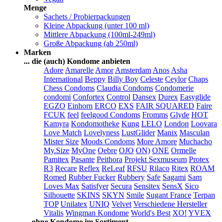
Menge
Sachets / Probierpackungen
Kleine Abpackung (unter 100 ml)
Mittlere Abpackung (100ml-249ml)
Große Abpackung (ab 250ml)
Marken
... die (auch) Kondome anbieten
Adore
Amarelle
Amor
Amsterdam
Anos
Asha
International
Beppy
Billy Boy
Celeste
Ceylor
Chaps
Chess Condoms
Claudia Condoms
Condomerie
condomi
Confortex
Control
Dansex
Durex
Easyglide
EGZO
Einhorn
ERCO
EXS
FAIR SQUARED
Faire
FCUK
feel
feelgood Condoms
Fromms
Glyde
HOT
Kamyra
Kondomotheke
Kung
LELO
London
Loovara
Love Match
Lovelyness
LustGlider
Manix
Masculan
Mister Size
Moods Condoms
More Amore
Muchacho
My.Size
MyOne
Oebre
OJO
ON)
ONE
Ormelle
Pamitex
Pasante
Peithora
Projekt Sexmuseum
Protex
R3
Recare
Reflex
ReLeaf
RFSU
Rilaco
Ritex
ROAM
Romed
Rubber Fucker
Rubbery
Safe
Sagami
Sam
Loves Max
Satisfyer
Secura
Sensitex
SensX
Sico
Silhouette
SKINS
SKYN
Smile
Sugant France
Terpan
TOP
Unilatex
UNIQ
Velvet
Verschiedene Hersteller
Vitalis
Wingman Kondome
World's Best
XO!
YVEX
... ohne Kondome im Sortiment