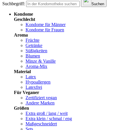
Suchbegriff:
Suchen
Kondome
Geschlecht
Kondome für Männer
Kondome für Frauen
Aroma
Früchte
Getränke
Süßigkeiten
Blumen
Minze & Vanille
Aroma-Mix
Material
Latex
Hypoallergen
Latexfrei
Für Veganer
Zertifiziert vegan
Andere Marken
Größen
Extra groß / lang / weit
Extra klein / schmal / eng
Maßgeschneidert
Sets