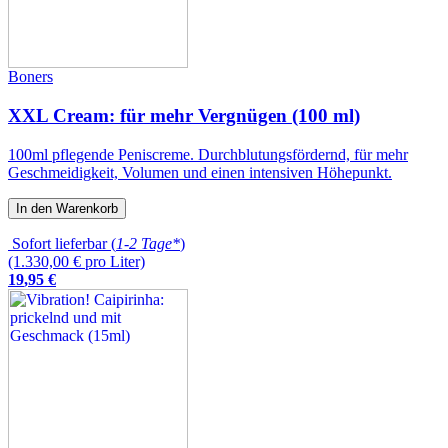
Boners
XXL Cream: für mehr Vergnügen (100 ml)
100ml pflegende Peniscreme. Durchblutungsfördernd, für mehr
Geschmeidigkeit, Volumen und einen intensiven Höhepunkt.
In den Warenkorb
Sofort lieferbar (
1-2 Tage*
)
(1.330,00 € pro Liter)
19
,
95
€