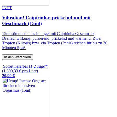
INTT
Vibration! Caipirinha: prickelnd und mit
Geschmack (15ml)
15ml stimulierendes Intimgel mit Caipirinha Geschmack,
Dreifachwirkung: pulsierend, prickelnd und wärmend. Zwei
Tropfen (Klitoris) bzw. ein Tropfen (Penis) reichen für bis zu 30
Minuten Spaß.
In den Warenkorb
Sofort lieferbar (
1-2 Tage*
)
(1.399,33 € pro Liter)
20
,
99
€