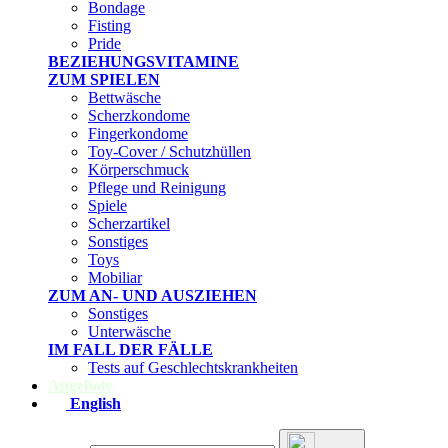
Bondage
Fisting
Pride
BEZIEHUNGSVITAMINE
ZUM SPIELEN
Bettwäsche
Scherzkondome
Fingerkondome
Toy-Cover / Schutzhüllen
Körperschmuck
Pflege und Reinigung
Spiele
Scherzartikel
Sonstiges
Toys
Mobiliar
ZUM AN- UND AUSZIEHEN
Sonstiges
Unterwäsche
IM FALL DER FÄLLE
Tests auf Geschlechtskrankheiten
Angebote
English