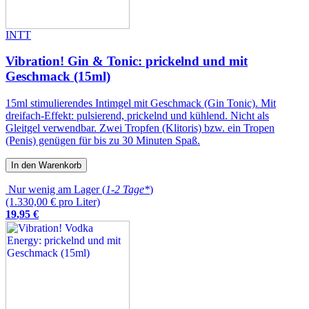
INTT
Vibration! Gin & Tonic: prickelnd und mit
Geschmack (15ml)
15ml stimulierendes Intimgel mit Geschmack (Gin Tonic). Mit
dreifach-Effekt: pulsierend, prickelnd und kühlend. Nicht als
Gleitgel verwendbar. Zwei Tropfen (Klitoris) bzw. ein Tropen
(Penis) genügen für bis zu 30 Minuten Spaß.
In den Warenkorb
Nur wenig am Lager (
1-2 Tage*
)
(1.330,00 € pro Liter)
19
,
95
€