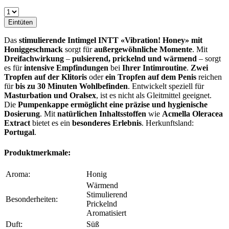
Eintüten
Das
stimulierende Intimgel INTT «Vibration! Honey» mit
Honiggeschmack
sorgt für
außergewöhnliche Momente
. Mit
Dreifachwirkung
–
pulsierend, prickelnd und wärmend
– sorgt
es für
intensive Empfindungen
bei
Ihrer Intimroutine
.
Zwei
Tropfen auf der Klitoris
oder
ein Tropfen auf dem Penis
reichen
für
bis zu 30 Minuten Wohlbefinden
. Entwickelt speziell für
Masturbation und Oralsex
, ist es nicht als Gleitmittel geeignet.
Die
Pumpenkappe ermöglicht eine präzise und hygienische
Dosierung
. Mit
natürlichen Inhaltsstoffen
wie
Acmella Oleracea
Extract
bietet es ein
besonderes Erlebnis
. Herkunftsland:
Portugal
.
Produktmerkmale:
Aroma:
Honig
Wärmend
Stimulierend
Besonderheiten:
Prickelnd
Aromatisiert
Duft:
Süß