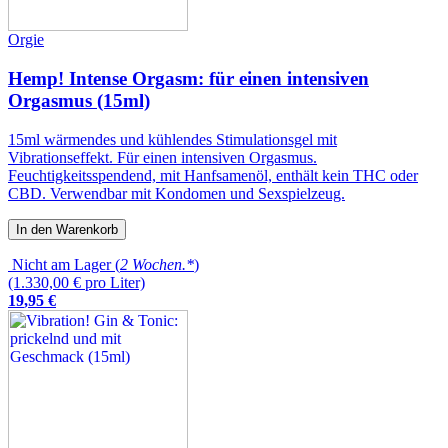
Orgie
Hemp! Intense Orgasm: für einen intensiven
Orgasmus (15ml)
15ml wärmendes und kühlendes Stimulationsgel mit
Vibrationseffekt. Für einen intensiven Orgasmus.
Feuchtigkeitsspendend, mit Hanfsamenöl, enthält kein THC oder
CBD. Verwendbar mit Kondomen und Sexspielzeug.
In den Warenkorb
Nicht am Lager (
2 Wochen.*
)
(1.330,00 € pro Liter)
19
,
95
€