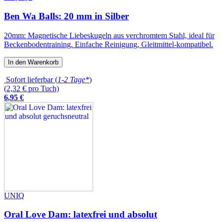
Ben Wa Balls: 20 mm in Silber
20mm: Magnetische Liebeskugeln aus verchromtem Stahl, ideal für
Beckenbodentraining. Einfache Reinigung, Gleitmittel-kompatibel.
In den Warenkorb
Sofort lieferbar (
1-2 Tage*
)
(2,32 € pro Tuch)
6
,
95
€
UNIQ
Oral Love Dam: latexfrei und absolut