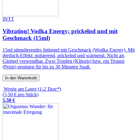
INTT
Vibration! Vodka Energy: prickelnd und mit
Geschmack (15ml)
15ml stimulierendes Intimgel mit Geschmack (Wodka Energy). Mit
dreifach-Effekt: pulsierend, prickelnd und wärmend. Nicht als
Gleitgel verwendbar. Zwei Tropfen (Klitoris) bzw. ein Tropen
(Penis) genügen für bis zu 30 Minuten Spaß.
In den Warenkorb
Wenig am Lager (
1-2 Tage*
)
(5,50 € pro Stück)
5
,
50
€