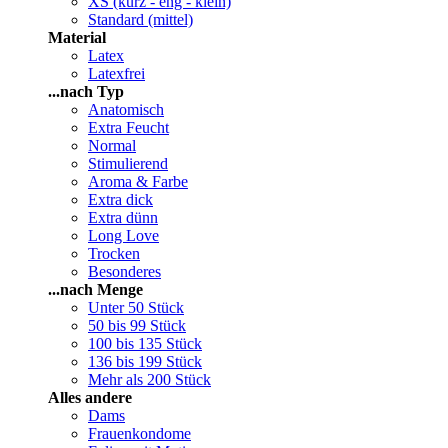
XS (kurz - eng - klein)
Standard (mittel)
Material
Latex
Latexfrei
...nach Typ
Anatomisch
Extra Feucht
Normal
Stimulierend
Aroma & Farbe
Extra dick
Extra dünn
Long Love
Trocken
Besonderes
...nach Menge
Unter 50 Stück
50 bis 99 Stück
100 bis 135 Stück
136 bis 199 Stück
Mehr als 200 Stück
Alles andere
Dams
Frauenkondome