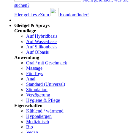
suchen?
Hier geht es z
Z
um
Kondomfinder!
Dams
Gleitgel & Sprays
Grundlage
Auf Hybridbasis
Auf Wasserbasis
Auf Silikonbasis
Auf Ölbasis
Anwendung
Oral / mit Geschmack
Massage
Für Toys
Anal
Standard (Universal)
Stimulation
Verzögerung
Hygiene & Pflege
Eigenschaften
Kühlend / wärmend
Hypoallergen
Medizinisch
Bio
Vegan