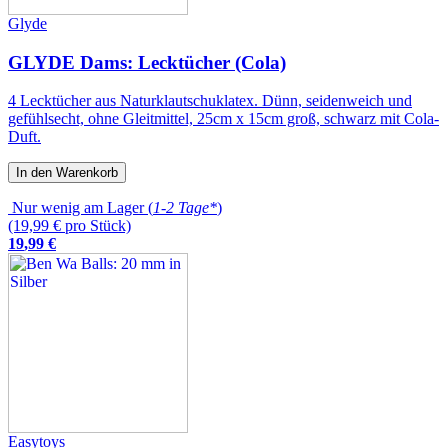
Glyde
GLYDE Dams: Lecktücher (Cola)
4 Lecktücher aus Naturklautschuklatex. Dünn, seidenweich und
gefühlsecht, ohne Gleitmittel, 25cm x 15cm groß, schwarz mit Cola-
Duft.
In den Warenkorb
Nur wenig am Lager (
1-2 Tage*
)
(19,99 € pro Stück)
19
,
99
€
Easytoys