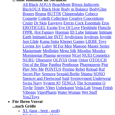
All Black
AQUA
BeauMents
Bijoux Indiscrets
BioAQUA
Black Hole
Body in Balance
BodyGliss
Boners
Bruma
BUTTR
Chippendales
Cobeco
Coquette
Cottelli Collection
Creative Conceptions
Cruizr
Dr Skin
Easytoys
Erecto Cock Essentials
Eros
EROTICGEL
Exotiq
Eye Of Love
Fleshlight
Flutschi
FPPR.
Hot Fantasy
Hueman
ID Lube
Intimate
Intimate
Earth
IntimateLine
INTT
Joydivision
Joydrops
Joyride
Just Glide
Kama Sutra
Kheper Games
LIEBE Toys
Loving Joy
Lubry
M For Men
Magoon
Master Series
Masturmate
MedIntim
Mega Silk
Mixgliss
Moodzz
Morningstar Pharma
nevernot
NGel
NUEI Cosmetics
NURU
Obsessive
OLIVIA
Orgie
Orion
OTOUCH
Out of the Blue
Panthra
Penthouse
Pharmquests
Pjur
Play Wiv Me
PONTUS
Prorino
Rebel
Reload
Ruf
Secret Play
Sensuva
Sexpäd.Berlin
Shiatsu
SONO
Spencer and Fleetwood
Sutil
Svenjoyment Underwear
Swiss Navy
System JO
TENGA
The Screaming O
Toylie
Trinity Vibes
Unbekannt
Veda.Lab
Vegan Fetish
Vibeggs
ViperPharm
Water Woman
Wet Stuff
You2Toys
Für Ihren Vorrat
...nach Größe
XL (lang - breit - groß)