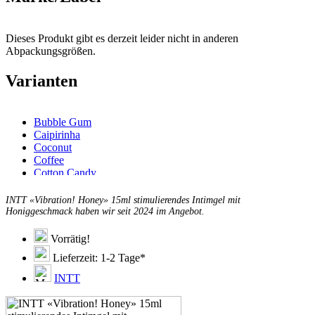
Dieses Produkt gibt es derzeit leider nicht in anderen
Abpackungsgrößen.
Varianten
Bubble Gum
Caipirinha
Coconut
Coffee
Cotton Candy
Ganjah
Gin & Tonic
INTT «Vibration! Honey» 15ml stimulierendes Intimgel mit
Ice
Honiggeschmack haben wir seit 2024 im Angebot.
Strawberry
Vodka Energy
Vorrätig!
Lieferzeit: 1-2 Tage*
INTT