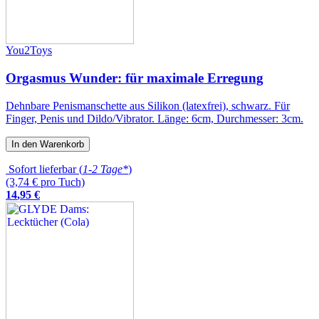
You2Toys
Orgasmus Wunder: für maximale Erregung
Dehnbare Penismanschette aus Silikon (latexfrei), schwarz. Für
Finger, Penis und Dildo/Vibrator. Länge: 6cm, Durchmesser: 3cm.
In den Warenkorb
Sofort lieferbar (
1-2 Tage*
)
(3,74 € pro Tuch)
14
,
95
€