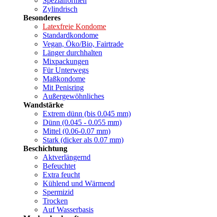
Spezialformen
Zylindrisch
Besonderes
Latexfreie Kondome
Standardkondome
Vegan, Öko/Bio, Fairtrade
Länger durchhalten
Mixpackungen
Für Unterwegs
Maßkondome
Mit Penisring
Außergewöhnliches
Wandstärke
Extrem dünn (bis 0.045 mm)
Dünn (0.045 - 0.055 mm)
Mittel (0.06-0.07 mm)
Stark (dicker als 0.07 mm)
Beschichtung
Aktverlängernd
Befeuchtet
Extra feucht
Kühlend und Wärmend
Spermizid
Trocken
Auf Wasserbasis