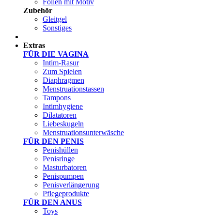
Folien mit Motiv
Zubehör
Gleitgel
Sonstiges
Test Sets
Extras
FÜR DIE VAGINA
Intim-Rasur
Zum Spielen
Diaphragmen
Menstruationstassen
Tampons
Intimhygiene
Dilatatoren
Liebeskugeln
Menstruationsunterwäsche
FÜR DEN PENIS
Penishüllen
Penisringe
Masturbatoren
Penispumpen
Penisverlängerung
Pflegeprodukte
FÜR DEN ANUS
Toys