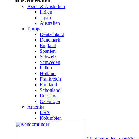
Markenherkunft
Asien & Australien
Indien
Japan
Australien
Europa
Deutschland
Dänemark
England
Spanien
Schweiz
Schweden
Italien
Holland
Frankreich
Finnland
Schottland
Russland
Osteuropa
Amerika
USA
Kolumbien
Nicht gefunden, was Sie s