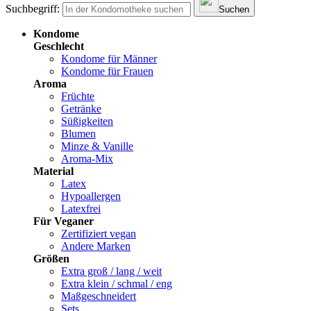
Suchbegriff:
Suchen
Kondome
Geschlecht
Kondome für Männer
Kondome für Frauen
Aroma
Früchte
Getränke
Süßigkeiten
Blumen
Minze & Vanille
Aroma-Mix
Material
Latex
Hypoallergen
Latexfrei
Für Veganer
Zertifiziert vegan
Andere Marken
Größen
Extra groß / lang / weit
Extra klein / schmal / eng
Maßgeschneidert
Sets