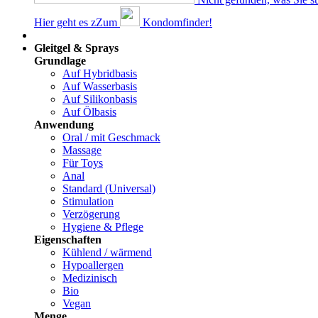
Hier geht es z
Z
um
Kondomfinder!
Dams
Gleitgel & Sprays
Grundlage
Auf Hybridbasis
Auf Wasserbasis
Auf Silikonbasis
Auf Ölbasis
Anwendung
Oral / mit Geschmack
Massage
Für Toys
Anal
Standard (Universal)
Stimulation
Verzögerung
Hygiene & Pflege
Eigenschaften
Kühlend / wärmend
Hypoallergen
Medizinisch
Bio
Vegan
Menge