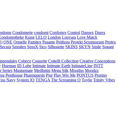
ondoms
Condomerie
condomi
Confortex
Control
Dansex
Durex
Kondomotheke
Kung
LELO
London
Loovara
Love Match
)
ONE
Ormelle
Pamitex
Pasante
Peithora
Projekt Sexmuseum
Protex
Secura
Sensitex
SensX
Sico
Silhouette
SKINS
SKYN
Smile
Sugant
ippendales
Cobeco
Coquette
Cottelli Collection
Creative Conceptions
y
Hueman
ID Lube
Intimate
Intimate Earth
IntimateLine
INTT
r Series
Masturmate
MedIntim
Mega Silk
Mixgliss
Moodzz
hra
Penthouse
Pharmquests
Pjur
Play Wiv Me
PONTUS
Prorino
iss Navy
System JO
TENGA
The Screaming O
Toylie
Trinity Vibes