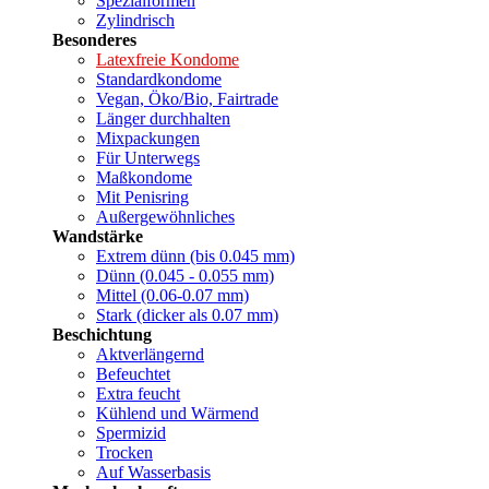
Spezialformen
Zylindrisch
Besonderes
Latexfreie Kondome
Standardkondome
Vegan, Öko/Bio, Fairtrade
Länger durchhalten
Mixpackungen
Für Unterwegs
Maßkondome
Mit Penisring
Außergewöhnliches
Wandstärke
Extrem dünn (bis 0.045 mm)
Dünn (0.045 - 0.055 mm)
Mittel (0.06-0.07 mm)
Stark (dicker als 0.07 mm)
Beschichtung
Aktverlängernd
Befeuchtet
Extra feucht
Kühlend und Wärmend
Spermizid
Trocken
Auf Wasserbasis