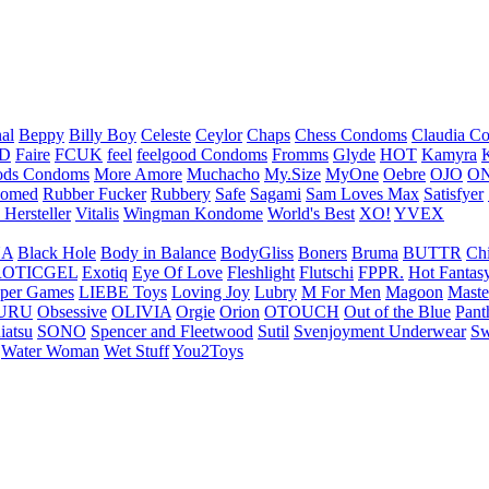
nal
Beppy
Billy Boy
Celeste
Ceylor
Chaps
Chess Condoms
Claudia C
ED
Faire
FCUK
feel
feelgood Condoms
Fromms
Glyde
HOT
Kamyra
ds Condoms
More Amore
Muchacho
My.Size
MyOne
Oebre
OJO
ON
omed
Rubber Fucker
Rubbery
Safe
Sagami
Sam Loves Max
Satisfyer
 Hersteller
Vitalis
Wingman Kondome
World's Best
XO!
YVEX
UA
Black Hole
Body in Balance
BodyGliss
Boners
Bruma
BUTTR
Ch
ROTICGEL
Exotiq
Eye Of Love
Fleshlight
Flutschi
FPPR.
Hot Fantas
per Games
LIEBE Toys
Loving Joy
Lubry
M For Men
Magoon
Maste
URU
Obsessive
OLIVIA
Orgie
Orion
OTOUCH
Out of the Blue
Pant
iatsu
SONO
Spencer and Fleetwood
Sutil
Svenjoyment Underwear
Sw
Water Woman
Wet Stuff
You2Toys