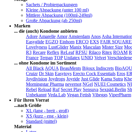
Sachets / Probierpackungen
Kleine Abpackung (unter 100 ml)
Mittlere Abpackung (100ml-249ml)
Große Abpackung (ab 250ml)
Marken
... die (auch) Kondome anbieten
Adore
Amarelle
Amor
Amsterdam
Anos
Asha Internatio
Easyglide
EGZO
Einhorn
ERCO
EXS
FAIR SQUAR
Lovelyness
LustGlider
Manix
Masculan
Mister Size
Moo
R3
Recare
Reflex
ReLeaf
RFSU
Rilaco
Ritex
ROAM
R
France
Terpan
TOP
Unilatex
UNIQ
Velvet
Verschiedene
... ohne Kondome im Sortiment
All Black
AQUA
BeauMents
Bijoux Indiscrets
BioAQ
Cruizr
Dr Skin
Easytoys
Erecto Cock Essentials
Eros
E
Joydivision
Joydrops
Joyride
Just Glide
Kama Sutra
Khe
Morningstar Pharma
nevernot
NGel
NUEI Cosmetics
N
Rebel
Reload
Ruf
Secret Play
Sensuva
Sexpäd.Berlin
Sh
Unbekannt
Veda.Lab
Vegan Fetish
Vibeggs
ViperPharm
Für Ihren Vorrat
...nach Größe
XL (lang - breit - groß)
XS (kurz - eng - klein)
Standard (mittel)
Material
Latex