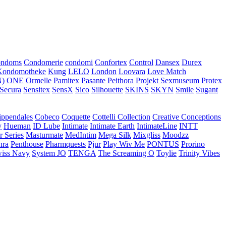
ondoms
Condomerie
condomi
Confortex
Control
Dansex
Durex
Kondomotheke
Kung
LELO
London
Loovara
Love Match
)
ONE
Ormelle
Pamitex
Pasante
Peithora
Projekt Sexmuseum
Protex
Secura
Sensitex
SensX
Sico
Silhouette
SKINS
SKYN
Smile
Sugant
ippendales
Cobeco
Coquette
Cottelli Collection
Creative Conceptions
y
Hueman
ID Lube
Intimate
Intimate Earth
IntimateLine
INTT
r Series
Masturmate
MedIntim
Mega Silk
Mixgliss
Moodzz
hra
Penthouse
Pharmquests
Pjur
Play Wiv Me
PONTUS
Prorino
iss Navy
System JO
TENGA
The Screaming O
Toylie
Trinity Vibes