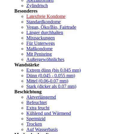
Spezialformen
Zylindrisch
Besonderes
Latexfreie Kondome
Standardkondome
Vegan, Öko/Bio, Fairtrade
Länger durchhalten
Mixpackungen
Für Unterwegs
Maßkondome
Mit Penisring
Außergewöhnliches
Wandstärke
Extrem dünn (bis 0.045 mm)
Dünn (0.045 - 0.055 mm)
Mittel (0.06-0.07 mm)
Stark (dicker als 0.07 mm)
Beschichtung
Aktverlängernd
Befeuchtet
Extra feucht
Kühlend und Wärmend
Spermizid
Trocken
Auf Wasserbasis