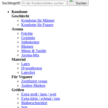
Suchbegriff:
Suchen
Kondome
Geschlecht
Kondome für Männer
Kondome für Frauen
Aroma
Früchte
Getränke
Süßigkeiten
Blumen
Minze & Vanille
Aroma-Mix
Material
Latex
Hypoallergen
Latexfrei
Für Veganer
Zertifiziert vegan
Andere Marken
Größen
Extra groß / lang / weit
Extra klein / schmal / eng
Maßgeschneidert
Sets