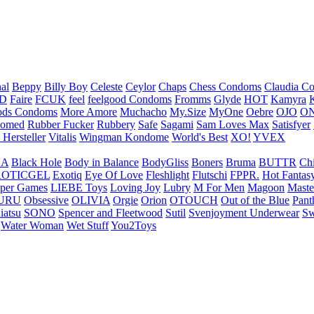
nal
Beppy
Billy Boy
Celeste
Ceylor
Chaps
Chess Condoms
Claudia C
ED
Faire
FCUK
feel
feelgood Condoms
Fromms
Glyde
HOT
Kamyra
ds Condoms
More Amore
Muchacho
My.Size
MyOne
Oebre
OJO
ON
omed
Rubber Fucker
Rubbery
Safe
Sagami
Sam Loves Max
Satisfyer
 Hersteller
Vitalis
Wingman Kondome
World's Best
XO!
YVEX
UA
Black Hole
Body in Balance
BodyGliss
Boners
Bruma
BUTTR
Ch
ROTICGEL
Exotiq
Eye Of Love
Fleshlight
Flutschi
FPPR.
Hot Fantas
per Games
LIEBE Toys
Loving Joy
Lubry
M For Men
Magoon
Maste
URU
Obsessive
OLIVIA
Orgie
Orion
OTOUCH
Out of the Blue
Pant
iatsu
SONO
Spencer and Fleetwood
Sutil
Svenjoyment Underwear
Sw
Water Woman
Wet Stuff
You2Toys