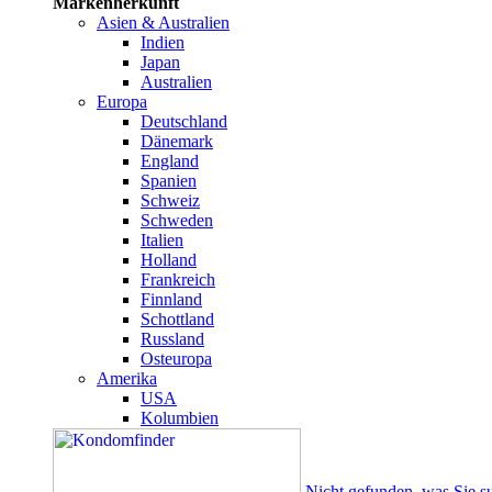
Markenherkunft
Asien & Australien
Indien
Japan
Australien
Europa
Deutschland
Dänemark
England
Spanien
Schweiz
Schweden
Italien
Holland
Frankreich
Finnland
Schottland
Russland
Osteuropa
Amerika
USA
Kolumbien
Nicht gefunden, was Sie s