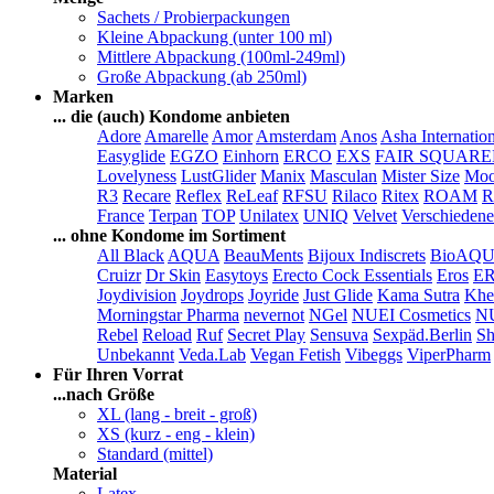
Sachets / Probierpackungen
Kleine Abpackung (unter 100 ml)
Mittlere Abpackung (100ml-249ml)
Große Abpackung (ab 250ml)
Marken
... die (auch) Kondome anbieten
Adore
Amarelle
Amor
Amsterdam
Anos
Asha Internatio
Easyglide
EGZO
Einhorn
ERCO
EXS
FAIR SQUAR
Lovelyness
LustGlider
Manix
Masculan
Mister Size
Moo
R3
Recare
Reflex
ReLeaf
RFSU
Rilaco
Ritex
ROAM
R
France
Terpan
TOP
Unilatex
UNIQ
Velvet
Verschiedene
... ohne Kondome im Sortiment
All Black
AQUA
BeauMents
Bijoux Indiscrets
BioAQ
Cruizr
Dr Skin
Easytoys
Erecto Cock Essentials
Eros
E
Joydivision
Joydrops
Joyride
Just Glide
Kama Sutra
Khe
Morningstar Pharma
nevernot
NGel
NUEI Cosmetics
N
Rebel
Reload
Ruf
Secret Play
Sensuva
Sexpäd.Berlin
Sh
Unbekannt
Veda.Lab
Vegan Fetish
Vibeggs
ViperPharm
Für Ihren Vorrat
...nach Größe
XL (lang - breit - groß)
XS (kurz - eng - klein)
Standard (mittel)
Material
Latex