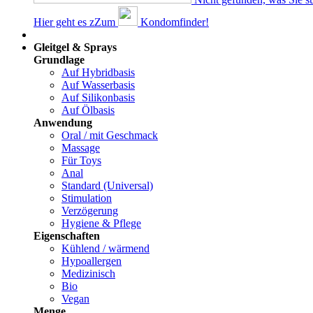
Hier geht es z
Z
um
Kondomfinder!
Dams
Gleitgel & Sprays
Grundlage
Auf Hybridbasis
Auf Wasserbasis
Auf Silikonbasis
Auf Ölbasis
Anwendung
Oral / mit Geschmack
Massage
Für Toys
Anal
Standard (Universal)
Stimulation
Verzögerung
Hygiene & Pflege
Eigenschaften
Kühlend / wärmend
Hypoallergen
Medizinisch
Bio
Vegan
Menge