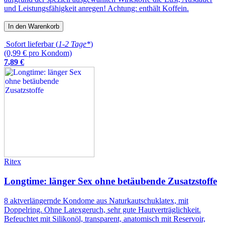
und Leistungsfähigkeit anregen! Achtung: enthält Koffein.
In den Warenkorb
Sofort lieferbar (
1-2 Tage*
)
(0,99 € pro Kondom)
7
,
89
€
Ritex
Longtime: länger Sex ohne betäubende Zusatzstoffe
8 aktverlängernde Kondome aus Naturkautschuklatex, mit
Doppelring. Ohne Latexgeruch, sehr gute Hautverträglichkeit.
Befeuchtet mit Silikonöl, transparent, anatomisch mit Reservoir,