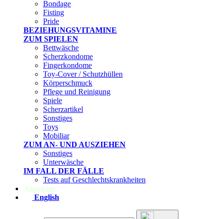
Bondage
Fisting
Pride
BEZIEHUNGSVITAMINE
ZUM SPIELEN
Bettwäsche
Scherzkondome
Fingerkondome
Toy-Cover / Schutzhüllen
Körperschmuck
Pflege und Reinigung
Spiele
Scherzartikel
Sonstiges
Toys
Mobiliar
ZUM AN- UND AUSZIEHEN
Sonstiges
Unterwäsche
IM FALL DER FÄLLE
Tests auf Geschlechtskrankheiten
Angebote
English