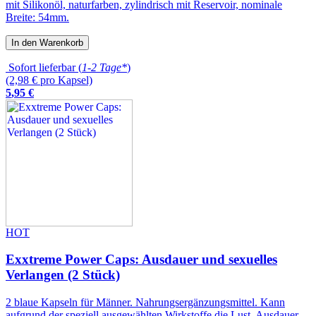
mit Silikonöl, naturfarben, zylindrisch mit Reservoir, nominale
Breite: 54mm.
In den Warenkorb
Sofort lieferbar (
1-2 Tage*
)
(2,98 € pro Kapsel)
5
,
95
€
HOT
Exxtreme Power Caps: Ausdauer und sexuelles
Verlangen (2 Stück)
2 blaue Kapseln für Männer. Nahrungsergänzungsmittel. Kann
aufgrund der speziell ausgewählten Wirkstoffe die Lust, Ausdauer