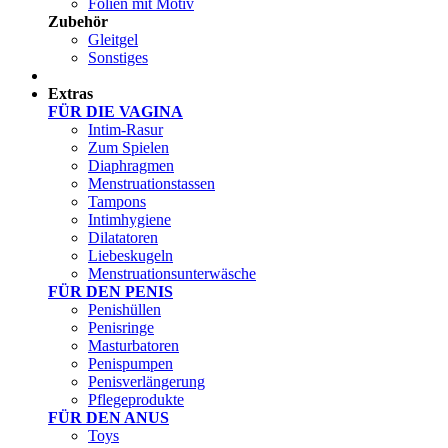
Folien mit Motiv
Zubehör
Gleitgel
Sonstiges
Test Sets
Extras
FÜR DIE VAGINA
Intim-Rasur
Zum Spielen
Diaphragmen
Menstruationstassen
Tampons
Intimhygiene
Dilatatoren
Liebeskugeln
Menstruationsunterwäsche
FÜR DEN PENIS
Penishüllen
Penisringe
Masturbatoren
Penispumpen
Penisverlängerung
Pflegeprodukte
FÜR DEN ANUS
Toys