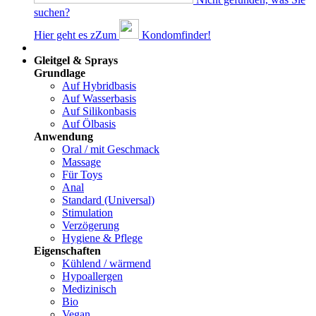
suchen?
Hier geht es z
Z
um
Kondomfinder!
Dams
Gleitgel & Sprays
Grundlage
Auf Hybridbasis
Auf Wasserbasis
Auf Silikonbasis
Auf Ölbasis
Anwendung
Oral / mit Geschmack
Massage
Für Toys
Anal
Standard (Universal)
Stimulation
Verzögerung
Hygiene & Pflege
Eigenschaften
Kühlend / wärmend
Hypoallergen
Medizinisch
Bio
Vegan