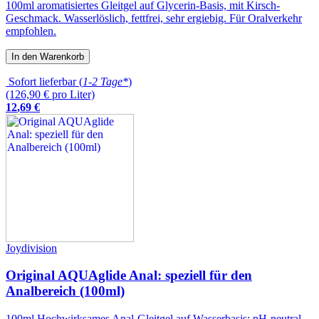
100ml aromatisiertes Gleitgel auf Glycerin-Basis, mit Kirsch-
Geschmack. Wasserlöslich, fettfrei, sehr ergiebig. Für Oralverkehr
empfohlen.
In den Warenkorb
Sofort lieferbar (
1-2 Tage*
)
(126,90 € pro Liter)
12
,
69
€
Joydivision
Original AQUAglide Anal: speziell für den
Analbereich (100ml)
100ml Hochwirksames Anal-Gleitgel auf Wasserbasis; pH-neutral,