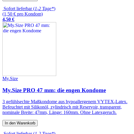
Sofort lieferbar (
1-2 Tage*
)
(1,50 € pro Kondom)
4
,
50
€
My.Size
My.Size PRO 47 mm: die engen Kondome
3 gefühlsechte Maßkondome aus hypoallergenem VYTEX-Latex.
Befeuchtet mit Silikonöl, zylindrisch mit Reservoir, transparent,
nominale Breite: 47mm, Länge: 160mm. Ohne Latexgeruch.
In den Warenkorb
Sofort lieferbar (
1-2 Tage*
)