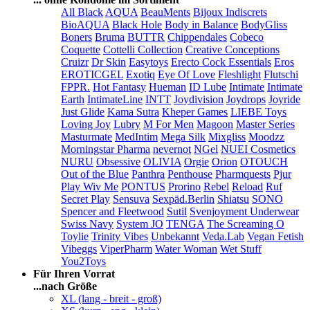
All Black
AQUA
BeauMents
Bijoux Indiscrets
BioAQUA
Black Hole
Body in Balance
BodyGliss
Boners
Bruma
BUTTR
Chippendales
Cobeco
Coquette
Cottelli Collection
Creative Conceptions
Cruizr
Dr Skin
Easytoys
Erecto Cock Essentials
Eros
EROTICGEL
Exotiq
Eye Of Love
Fleshlight
Flutschi
FPPR.
Hot Fantasy
Hueman
ID Lube
Intimate
Intimate
Earth
IntimateLine
INTT
Joydivision
Joydrops
Joyride
Just Glide
Kama Sutra
Kheper Games
LIEBE Toys
Loving Joy
Lubry
M For Men
Magoon
Master Series
Masturmate
MedIntim
Mega Silk
Mixgliss
Moodzz
Morningstar Pharma
nevernot
NGel
NUEI Cosmetics
NURU
Obsessive
OLIVIA
Orgie
Orion
OTOUCH
Out of the Blue
Panthra
Penthouse
Pharmquests
Pjur
Play Wiv Me
PONTUS
Prorino
Rebel
Reload
Ruf
Secret Play
Sensuva
Sexpäd.Berlin
Shiatsu
SONO
Spencer and Fleetwood
Sutil
Svenjoyment Underwear
Swiss Navy
System JO
TENGA
The Screaming O
Toylie
Trinity Vibes
Unbekannt
Veda.Lab
Vegan Fetish
Vibeggs
ViperPharm
Water Woman
Wet Stuff
You2Toys
Für Ihren Vorrat
...nach Größe
XL (lang - breit - groß)