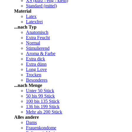
XS (kurz - eng - klein)
Standard (mittel)
Material
Latex
Latexfrei
...nach Typ
Anatomisch
Extra Feucht
Normal
Stimulierend
Aroma & Farbe
Extra dick
Extra dünn
Long Love
Trocken
Besonderes
...nach Menge
Unter 50 Stück
50 bis 99 Stück
100 bis 135 Stück
136 bis 199 Stück
Mehr als 200 Stück
Alles andere
Dams
Frauenkondome