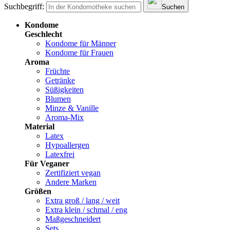
Suchbegriff:
Suchen
Kondome
Geschlecht
Kondome für Männer
Kondome für Frauen
Aroma
Früchte
Getränke
Süßigkeiten
Blumen
Minze & Vanille
Aroma-Mix
Material
Latex
Hypoallergen
Latexfrei
Für Veganer
Zertifiziert vegan
Andere Marken
Größen
Extra groß / lang / weit
Extra klein / schmal / eng
Maßgeschneidert
Sets