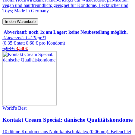
vegan und hautfreundlich; geeignet für Kondome, Lecktücher und
Toys; Made in Germany.
In den Warenkorb
Abverkauf: noch 1x am Lager; keine Neubestellung möglich.
(
Lieferzeit: 1-2 Tage*
)
(0,35 € statt 0,60 € pro Kondom)
5,98 €
3
,
50
€
World's Best
Kontakt Cream Special: dänische Qualitätskondome
10 dünne Kondome aus Naturkautschuklatex (0.06mm). Befeuchtet