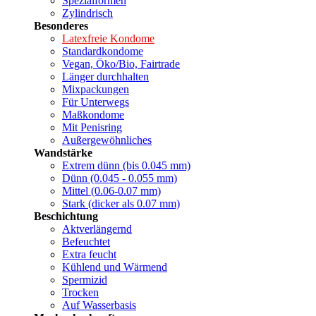
Spezialformen
Zylindrisch
Besonderes
Latexfreie Kondome
Standardkondome
Vegan, Öko/Bio, Fairtrade
Länger durchhalten
Mixpackungen
Für Unterwegs
Maßkondome
Mit Penisring
Außergewöhnliches
Wandstärke
Extrem dünn (bis 0.045 mm)
Dünn (0.045 - 0.055 mm)
Mittel (0.06-0.07 mm)
Stark (dicker als 0.07 mm)
Beschichtung
Aktverlängernd
Befeuchtet
Extra feucht
Kühlend und Wärmend
Spermizid
Trocken
Auf Wasserbasis