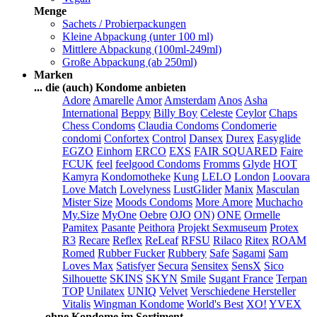
Menge
Sachets / Probierpackungen
Kleine Abpackung (unter 100 ml)
Mittlere Abpackung (100ml-249ml)
Große Abpackung (ab 250ml)
Marken
... die (auch) Kondome anbieten
Adore
Amarelle
Amor
Amsterdam
Anos
Asha
International
Beppy
Billy Boy
Celeste
Ceylor
Chaps
Chess Condoms
Claudia Condoms
Condomerie
condomi
Confortex
Control
Dansex
Durex
Easyglide
EGZO
Einhorn
ERCO
EXS
FAIR SQUARED
Faire
FCUK
feel
feelgood Condoms
Fromms
Glyde
HOT
Kamyra
Kondomotheke
Kung
LELO
London
Loovara
Love Match
Lovelyness
LustGlider
Manix
Masculan
Mister Size
Moods Condoms
More Amore
Muchacho
My.Size
MyOne
Oebre
OJO
ON)
ONE
Ormelle
Pamitex
Pasante
Peithora
Projekt Sexmuseum
Protex
R3
Recare
Reflex
ReLeaf
RFSU
Rilaco
Ritex
ROAM
Romed
Rubber Fucker
Rubbery
Safe
Sagami
Sam
Loves Max
Satisfyer
Secura
Sensitex
SensX
Sico
Silhouette
SKINS
SKYN
Smile
Sugant France
Terpan
TOP
Unilatex
UNIQ
Velvet
Verschiedene Hersteller
Vitalis
Wingman Kondome
World's Best
XO!
YVEX
... ohne Kondome im Sortiment