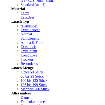
XS (kurz - eng - klein)
Standard (mittel)
Material
Latex
Latexfrei
...nach Typ
Anatomisch
Extra Feucht
Normal
Stimulierend
Aroma & Farbe
Extra dick
Extra dünn
Long Love
Trocken
Besonderes
...nach Menge
Unter 50 Stück
50 bis 99 Stück
100 bis 135 Stück
136 bis 199 Stück
Mehr als 200 Stück
Alles andere
Dams
Frauenkondome