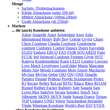
Menge
Sachets / Probierpackungen
Kleine Abpackung (unter 100 ml)
Mittlere Abpackung (100ml-249ml)
Große Abpackung (ab 250ml)
Marken
... die (auch) Kondome anbieten
Adore
Amarelle
Amor
Amsterdam
Anos
Asha
International
Beppy
Billy Boy
Celeste
Ceylor
Chaps
Chess Condoms
Claudia Condoms
Condomerie
condomi
Confortex
Control
Dansex
Durex
Easyglide
EGZO
Einhorn
ERCO
EXS
FAIR SQUARED
Faire
FCUK
feel
feelgood Condoms
Fromms
Glyde
HOT
Kamyra
Kondomotheke
Kung
LELO
London
Loovara
Love Match
Lovelyness
LustGlider
Manix
Masculan
Mister Size
Moods Condoms
More Amore
Muchacho
My.Size
MyOne
Oebre
OJO
ON)
ONE
Ormelle
Pamitex
Pasante
Peithora
Projekt Sexmuseum
Protex
R3
Recare
Reflex
ReLeaf
RFSU
Rilaco
Ritex
ROAM
Romed
Rubber Fucker
Rubbery
Safe
Sagami
Sam
Loves Max
Satisfyer
Secura
Sensitex
SensX
Sico
Silhouette
SKINS
SKYN
Smile
Sugant France
Terpan
TOP
Unilatex
UNIQ
Velvet
Verschiedene Hersteller
Vitalis
Wingman Kondome
World's Best
XO!
YVEX
... ohne Kondome im Sortiment