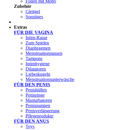
Folien mit Motiv
Zubehör
Gleitgel
Sonstiges
Test Sets
Extras
FÜR DIE VAGINA
Intim-Rasur
Zum Spielen
Diaphragmen
Menstruationstassen
Tampons
Intimhygiene
Dilatatoren
Liebeskugeln
Menstruationsunterwäsche
FÜR DEN PENIS
Penishüllen
Penisringe
Masturbatoren
Penispumpen
Penisverlängerung
Pflegeprodukte
FÜR DEN ANUS
Toys