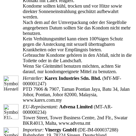
Kontakt mit Latex reagiert.
Kondome sollten kühl, trocken und vor Hitze sowie
direkter Sonneneinstrahlung geschützt aufbewahrt
werden.
Nach dem auf der Umverpackung oder der Siegelfolie
angegebenen Datum sollten Sie das Kondom nicht mehr
benutzen.
Kein Verhütungsmittel kann einen 100%igen Schutz
gegen die Ansteckung mit sexuell übertragbaren
Krankheiten oder vor Empfängnis bieten.
Gebrauchte Kondome gehören in den Abfall, nicht in die
Toilette oder in die Landschaft.
Wenn Sie Gleitmittel benutzen möchten, achten Sie
darauf, nur kondomgeeignete Mittel zu benutzen.
Hersteller:
Karex Industries Sdn. Bhd.
(MY-MF-
000001247)
PTD 7906 & 7907, Taman Pontian Jaya, Batu 34, Jalan
Johor, Pontian, Johor 82000, Malaysia,
www.karex.com.my
EU-Repräsentant:
Advena Limited
(MT-AR-
000000234)
Tower Street, Tower Business Centre, 2nd Flr., Swatar
BKR4013, Malta, www.advena.mt
Importeur:
Vinergy GmbH
(DE-IM-000037288)
Bahnhofstr. 19, 78224 Singen, Deutschland,