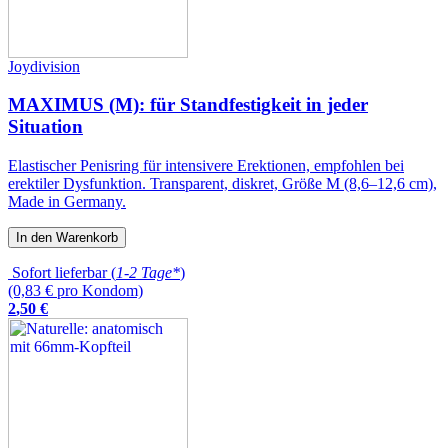
Joydivision
MAXIMUS (M): für Standfestigkeit in jeder
Situation
Elastischer Penisring für intensivere Erektionen, empfohlen bei
erektiler Dysfunktion. Transparent, diskret, Größe M (8,6–12,6 cm),
Made in Germany.
In den Warenkorb
Sofort lieferbar (
1-2 Tage*
)
(0,83 € pro Kondom)
2
,
50
€