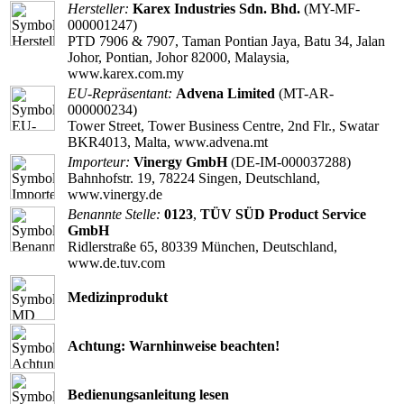
Hersteller:
Karex Industries Sdn. Bhd.
(MY-MF-
000001247)
PTD 7906 & 7907, Taman Pontian Jaya, Batu 34, Jalan
Johor, Pontian, Johor 82000, Malaysia,
www.karex.com.my
EU-Repräsentant:
Advena Limited
(MT-AR-
000000234)
Tower Street, Tower Business Centre, 2nd Flr., Swatar
BKR4013, Malta, www.advena.mt
Importeur:
Vinergy GmbH
(DE-IM-000037288)
Bahnhofstr. 19, 78224 Singen, Deutschland,
www.vinergy.de
Benannte Stelle:
0123
,
TÜV SÜD Product Service
GmbH
Ridlerstraße 65, 80339 München, Deutschland,
www.de.tuv.com
Medizinprodukt
Achtung: Warnhinweise beachten!
Bedienungsanleitung lesen