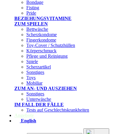
Bondage
Fisting
Pride
BEZIEHUNGSVITAMINE
ZUM SPIELEN
Bettwäsche
Scherzkondome
Fingerkondome
Toy-Cover / Schutzhüllen
Körperschmuck
Pflege und Reinigung
Spiele
Scherzartikel
Sonstiges
Toys
Mobiliar
ZUM AN- UND AUSZIEHEN
Sonstiges
Unterwäsche
IM FALL DER FÄLLE
Tests auf Geschlechtskrankheiten
Angebote
English