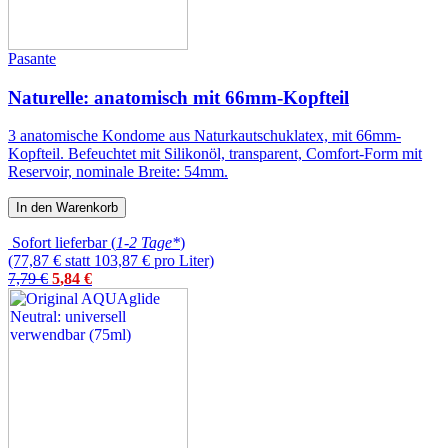
Pasante
Naturelle: anatomisch mit 66mm-Kopfteil
3 anatomische Kondome aus Naturkautschuklatex, mit 66mm-
Kopfteil. Befeuchtet mit Silikonöl, transparent, Comfort-Form mit
Reservoir, nominale Breite: 54mm.
In den Warenkorb
Sofort lieferbar (
1-2 Tage*
)
(77,87 € statt 103,87 € pro Liter)
7,79 €
5
,
84
€