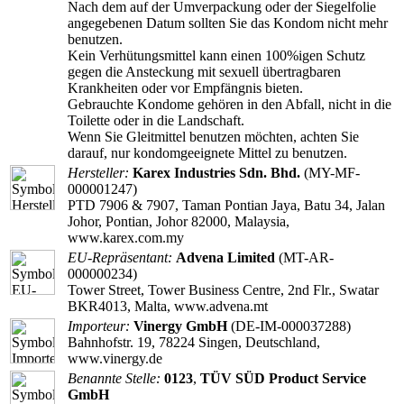
Nach dem auf der Umverpackung oder der Siegelfolie
angegebenen Datum sollten Sie das Kondom nicht mehr
benutzen.
Kein Verhütungsmittel kann einen 100%igen Schutz
gegen die Ansteckung mit sexuell übertragbaren
Krankheiten oder vor Empfängnis bieten.
Gebrauchte Kondome gehören in den Abfall, nicht in die
Toilette oder in die Landschaft.
Wenn Sie Gleitmittel benutzen möchten, achten Sie
darauf, nur kondomgeeignete Mittel zu benutzen.
Hersteller:
Karex Industries Sdn. Bhd.
(MY-MF-
000001247)
PTD 7906 & 7907, Taman Pontian Jaya, Batu 34, Jalan
Johor, Pontian, Johor 82000, Malaysia,
www.karex.com.my
EU-Repräsentant:
Advena Limited
(MT-AR-
000000234)
Tower Street, Tower Business Centre, 2nd Flr., Swatar
BKR4013, Malta, www.advena.mt
Importeur:
Vinergy GmbH
(DE-IM-000037288)
Bahnhofstr. 19, 78224 Singen, Deutschland,
www.vinergy.de
Benannte Stelle:
0123
,
TÜV SÜD Product Service
GmbH