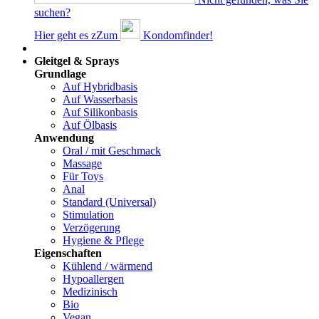
suchen?
Hier geht es z
Z
um
Kondomfinder!
Dams
Gleitgel & Sprays
Grundlage
Auf Hybridbasis
Auf Wasserbasis
Auf Silikonbasis
Auf Ölbasis
Anwendung
Oral / mit Geschmack
Massage
Für Toys
Anal
Standard (Universal)
Stimulation
Verzögerung
Hygiene & Pflege
Eigenschaften
Kühlend / wärmend
Hypoallergen
Medizinisch
Bio
Vegan