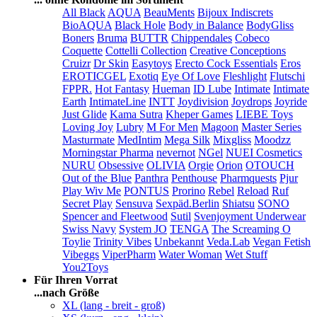
All Black
AQUA
BeauMents
Bijoux Indiscrets
BioAQUA
Black Hole
Body in Balance
BodyGliss
Boners
Bruma
BUTTR
Chippendales
Cobeco
Coquette
Cottelli Collection
Creative Conceptions
Cruizr
Dr Skin
Easytoys
Erecto Cock Essentials
Eros
EROTICGEL
Exotiq
Eye Of Love
Fleshlight
Flutschi
FPPR.
Hot Fantasy
Hueman
ID Lube
Intimate
Intimate
Earth
IntimateLine
INTT
Joydivision
Joydrops
Joyride
Just Glide
Kama Sutra
Kheper Games
LIEBE Toys
Loving Joy
Lubry
M For Men
Magoon
Master Series
Masturmate
MedIntim
Mega Silk
Mixgliss
Moodzz
Morningstar Pharma
nevernot
NGel
NUEI Cosmetics
NURU
Obsessive
OLIVIA
Orgie
Orion
OTOUCH
Out of the Blue
Panthra
Penthouse
Pharmquests
Pjur
Play Wiv Me
PONTUS
Prorino
Rebel
Reload
Ruf
Secret Play
Sensuva
Sexpäd.Berlin
Shiatsu
SONO
Spencer and Fleetwood
Sutil
Svenjoyment Underwear
Swiss Navy
System JO
TENGA
The Screaming O
Toylie
Trinity Vibes
Unbekannt
Veda.Lab
Vegan Fetish
Vibeggs
ViperPharm
Water Woman
Wet Stuff
You2Toys
Für Ihren Vorrat
...nach Größe
XL (lang - breit - groß)