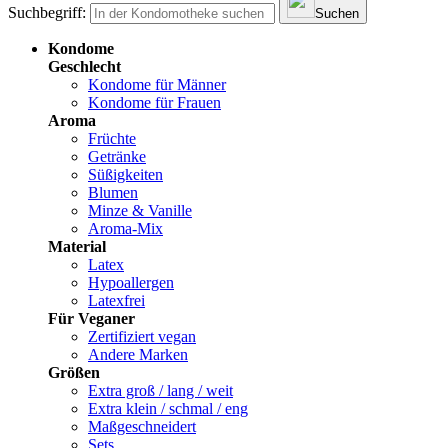
Suchbegriff:
Suchen
Kondome
Geschlecht
Kondome für Männer
Kondome für Frauen
Aroma
Früchte
Getränke
Süßigkeiten
Blumen
Minze & Vanille
Aroma-Mix
Material
Latex
Hypoallergen
Latexfrei
Für Veganer
Zertifiziert vegan
Andere Marken
Größen
Extra groß / lang / weit
Extra klein / schmal / eng
Maßgeschneidert
Sets