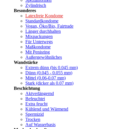
Spezialformen
Zylindrisch
Besonderes
Latexfreie Kondome
Standardkondome
Vegan, Öko/Bio, Fairtrade
Länger durchhalten
Mixpackungen
Für Unterwegs
Maßkondome
Mit Penisring
Außergewöhnliches
Wandstärke
Extrem dünn (bis 0.045 mm)
Dünn (0.045 - 0.055 mm)
Mittel (0.06-0.07 mm)
Stark (dicker als 0.07 mm)
Beschichtung
Aktverlängernd
Befeuchtet
Extra feucht
Kühlend und Wärmend
Spermizid
Trocken
Auf Wasserbasis