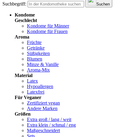
Suchbegriff:
Suchen
Kondome
Geschlecht
Kondome für Männer
Kondome für Frauen
Aroma
Früchte
Getränke
Süßigkeiten
Blumen
Minze & Vanille
Aroma-Mix
Material
Latex
Hypoallergen
Latexfrei
Für Veganer
Zertifiziert vegan
Andere Marken
Größen
Extra groß / lang / weit
Extra klein / schmal / eng
Maßgeschneidert
Sets