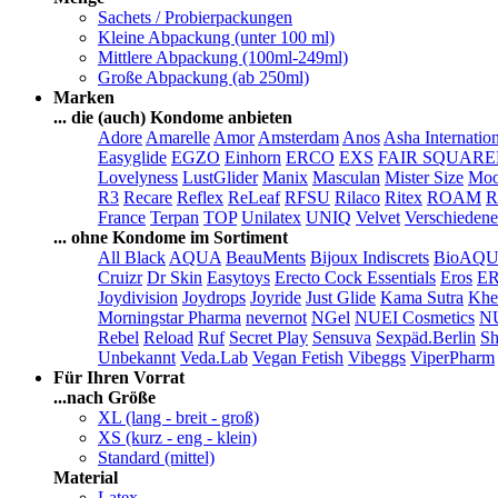
Sachets / Probierpackungen
Kleine Abpackung (unter 100 ml)
Mittlere Abpackung (100ml-249ml)
Große Abpackung (ab 250ml)
Marken
... die (auch) Kondome anbieten
Adore
Amarelle
Amor
Amsterdam
Anos
Asha Internatio
Easyglide
EGZO
Einhorn
ERCO
EXS
FAIR SQUAR
Lovelyness
LustGlider
Manix
Masculan
Mister Size
Moo
R3
Recare
Reflex
ReLeaf
RFSU
Rilaco
Ritex
ROAM
R
France
Terpan
TOP
Unilatex
UNIQ
Velvet
Verschiedene
... ohne Kondome im Sortiment
All Black
AQUA
BeauMents
Bijoux Indiscrets
BioAQ
Cruizr
Dr Skin
Easytoys
Erecto Cock Essentials
Eros
E
Joydivision
Joydrops
Joyride
Just Glide
Kama Sutra
Khe
Morningstar Pharma
nevernot
NGel
NUEI Cosmetics
N
Rebel
Reload
Ruf
Secret Play
Sensuva
Sexpäd.Berlin
Sh
Unbekannt
Veda.Lab
Vegan Fetish
Vibeggs
ViperPharm
Für Ihren Vorrat
...nach Größe
XL (lang - breit - groß)
XS (kurz - eng - klein)
Standard (mittel)
Material
Latex