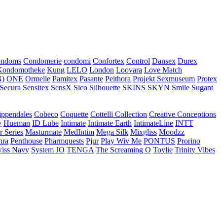
ondoms
Condomerie
condomi
Confortex
Control
Dansex
Durex
Kondomotheke
Kung
LELO
London
Loovara
Love Match
)
ONE
Ormelle
Pamitex
Pasante
Peithora
Projekt Sexmuseum
Protex
Secura
Sensitex
SensX
Sico
Silhouette
SKINS
SKYN
Smile
Sugant
ippendales
Cobeco
Coquette
Cottelli Collection
Creative Conceptions
y
Hueman
ID Lube
Intimate
Intimate Earth
IntimateLine
INTT
r Series
Masturmate
MedIntim
Mega Silk
Mixgliss
Moodzz
hra
Penthouse
Pharmquests
Pjur
Play Wiv Me
PONTUS
Prorino
iss Navy
System JO
TENGA
The Screaming O
Toylie
Trinity Vibes