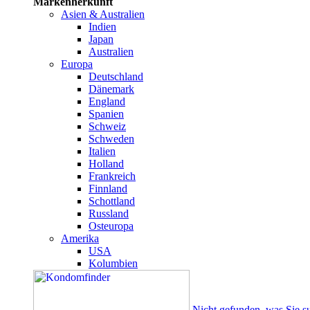
Markenherkunft
Asien & Australien
Indien
Japan
Australien
Europa
Deutschland
Dänemark
England
Spanien
Schweiz
Schweden
Italien
Holland
Frankreich
Finnland
Schottland
Russland
Osteuropa
Amerika
USA
Kolumbien
Nicht gefunden, was Sie s