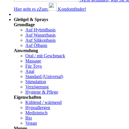
Hier geht es z
Z
um
Kondomfinder!
Dams
Gleitgel & Sprays
Grundlage
Auf Hybridbasis
Auf Wasserbasis
Auf Silikonbasis
Auf Ölbasis
Anwendung
Oral / mit Geschmack
Massage
Für Toys
Anal
Standard (Universal)
Stimulation
Verzögerung
Hygiene & Pflege
Eigenschaften
Kühlend / wärmend
Hypoallergen
Medizinisch
Bio
Vegan
Menge