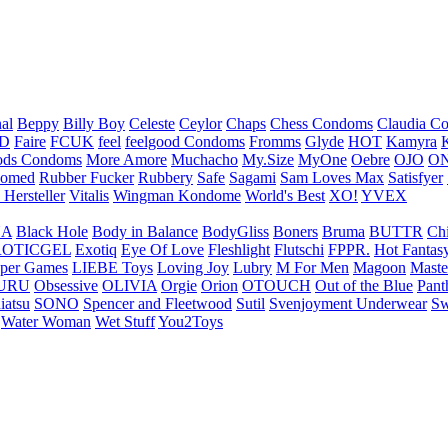
nal
Beppy
Billy Boy
Celeste
Ceylor
Chaps
Chess Condoms
Claudia C
ED
Faire
FCUK
feel
feelgood Condoms
Fromms
Glyde
HOT
Kamyra
ds Condoms
More Amore
Muchacho
My.Size
MyOne
Oebre
OJO
ON
omed
Rubber Fucker
Rubbery
Safe
Sagami
Sam Loves Max
Satisfyer
 Hersteller
Vitalis
Wingman Kondome
World's Best
XO!
YVEX
UA
Black Hole
Body in Balance
BodyGliss
Boners
Bruma
BUTTR
Ch
ROTICGEL
Exotiq
Eye Of Love
Fleshlight
Flutschi
FPPR.
Hot Fantas
per Games
LIEBE Toys
Loving Joy
Lubry
M For Men
Magoon
Maste
URU
Obsessive
OLIVIA
Orgie
Orion
OTOUCH
Out of the Blue
Pant
iatsu
SONO
Spencer and Fleetwood
Sutil
Svenjoyment Underwear
Sw
Water Woman
Wet Stuff
You2Toys