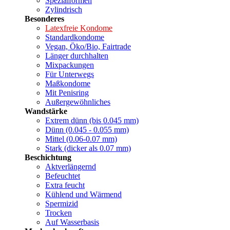
Spezialformen
Zylindrisch
Besonderes
Latexfreie Kondome
Standardkondome
Vegan, Öko/Bio, Fairtrade
Länger durchhalten
Mixpackungen
Für Unterwegs
Maßkondome
Mit Penisring
Außergewöhnliches
Wandstärke
Extrem dünn (bis 0.045 mm)
Dünn (0.045 - 0.055 mm)
Mittel (0.06-0.07 mm)
Stark (dicker als 0.07 mm)
Beschichtung
Aktverlängernd
Befeuchtet
Extra feucht
Kühlend und Wärmend
Spermizid
Trocken
Auf Wasserbasis