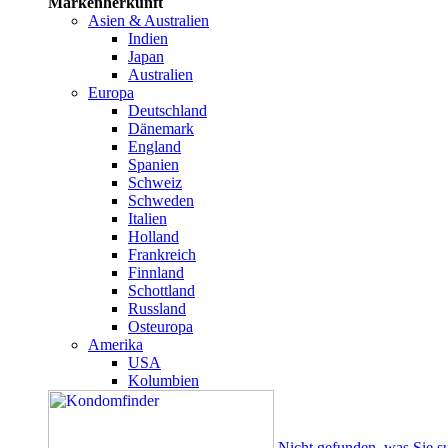
Markenherkunft
Asien & Australien
Indien
Japan
Australien
Europa
Deutschland
Dänemark
England
Spanien
Schweiz
Schweden
Italien
Holland
Frankreich
Finnland
Schottland
Russland
Osteuropa
Amerika
USA
Kolumbien
Nicht gefunden, was Sie s