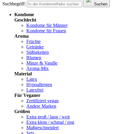
Suchbegriff:
Suchen
Kondome
Geschlecht
Kondome für Männer
Kondome für Frauen
Aroma
Früchte
Getränke
Süßigkeiten
Blumen
Minze & Vanille
Aroma-Mix
Material
Latex
Hypoallergen
Latexfrei
Für Veganer
Zertifiziert vegan
Andere Marken
Größen
Extra groß / lang / weit
Extra klein / schmal / eng
Maßgeschneidert
Sets