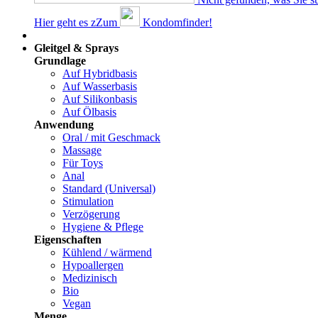
Hier geht es z
Z
um
Kondomfinder!
Dams
Gleitgel & Sprays
Grundlage
Auf Hybridbasis
Auf Wasserbasis
Auf Silikonbasis
Auf Ölbasis
Anwendung
Oral / mit Geschmack
Massage
Für Toys
Anal
Standard (Universal)
Stimulation
Verzögerung
Hygiene & Pflege
Eigenschaften
Kühlend / wärmend
Hypoallergen
Medizinisch
Bio
Vegan
Menge