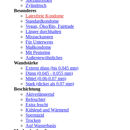
Spezialformen
Zylindrisch
Besonderes
Latexfreie Kondome
Standardkondome
Vegan, Öko/Bio, Fairtrade
Länger durchhalten
Mixpackungen
Für Unterwegs
Maßkondome
Mit Penisring
Außergewöhnliches
Wandstärke
Extrem dünn (bis 0.045 mm)
Dünn (0.045 - 0.055 mm)
Mittel (0.06-0.07 mm)
Stark (dicker als 0.07 mm)
Beschichtung
Aktverlängernd
Befeuchtet
Extra feucht
Kühlend und Wärmend
Spermizid
Trocken
Auf Wasserbasis