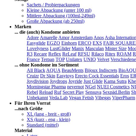
Sachets / Probierpackungen
Kleine Abpackung (unter 100 ml)
Mittlere Abpackung (100ml-249ml)
Große Abpackung (ab 250ml)
Marken
... die (auch) Kondome anbieten
Adore
Amarelle
Amor
Amsterdam
Anos
Asha Internatio
Easyglide
EGZO
Einhorn
ERCO
EXS
FAIR SQUAR
Lovelyness
LustGlider
Manix
Masculan
Mister Size
Moo
R3
Recare
Reflex
ReLeaf
RFSU
Rilaco
Ritex
ROAM
R
France
Terpan
TOP
Unilatex
UNIQ
Velvet
Verschiedene
... ohne Kondome im Sortiment
All Black
AQUA
BeauMents
Bijoux Indiscrets
BioAQ
Cruizr
Dr Skin
Easytoys
Erecto Cock Essentials
Eros
E
Joydivision
Joydrops
Joyride
Just Glide
Kama Sutra
Khe
Morningstar Pharma
nevernot
NGel
NUEI Cosmetics
N
Rebel
Reload
Ruf
Secret Play
Sensuva
Sexpäd.Berlin
Sh
Unbekannt
Veda.Lab
Vegan Fetish
Vibeggs
ViperPharm
Für Ihren Vorrat
...nach Größe
XL (lang - breit - groß)
XS (kurz - eng - klein)
Standard (mittel)
Material
Latex