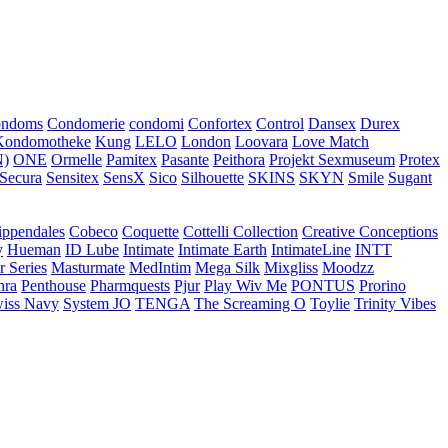
ondoms
Condomerie
condomi
Confortex
Control
Dansex
Durex
Kondomotheke
Kung
LELO
London
Loovara
Love Match
)
ONE
Ormelle
Pamitex
Pasante
Peithora
Projekt Sexmuseum
Protex
Secura
Sensitex
SensX
Sico
Silhouette
SKINS
SKYN
Smile
Sugant
ippendales
Cobeco
Coquette
Cottelli Collection
Creative Conceptions
y
Hueman
ID Lube
Intimate
Intimate Earth
IntimateLine
INTT
r Series
Masturmate
MedIntim
Mega Silk
Mixgliss
Moodzz
hra
Penthouse
Pharmquests
Pjur
Play Wiv Me
PONTUS
Prorino
iss Navy
System JO
TENGA
The Screaming O
Toylie
Trinity Vibes