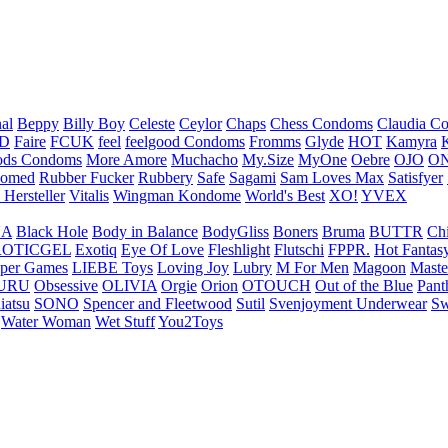
nal
Beppy
Billy Boy
Celeste
Ceylor
Chaps
Chess Condoms
Claudia C
ED
Faire
FCUK
feel
feelgood Condoms
Fromms
Glyde
HOT
Kamyra
ds Condoms
More Amore
Muchacho
My.Size
MyOne
Oebre
OJO
ON
omed
Rubber Fucker
Rubbery
Safe
Sagami
Sam Loves Max
Satisfyer
 Hersteller
Vitalis
Wingman Kondome
World's Best
XO!
YVEX
UA
Black Hole
Body in Balance
BodyGliss
Boners
Bruma
BUTTR
Ch
ROTICGEL
Exotiq
Eye Of Love
Fleshlight
Flutschi
FPPR.
Hot Fantas
per Games
LIEBE Toys
Loving Joy
Lubry
M For Men
Magoon
Maste
URU
Obsessive
OLIVIA
Orgie
Orion
OTOUCH
Out of the Blue
Pant
iatsu
SONO
Spencer and Fleetwood
Sutil
Svenjoyment Underwear
Sw
Water Woman
Wet Stuff
You2Toys