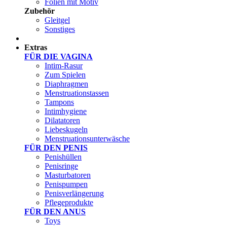
Folien mit Motiv
Zubehör
Gleitgel
Sonstiges
Test Sets
Extras
FÜR DIE VAGINA
Intim-Rasur
Zum Spielen
Diaphragmen
Menstruationstassen
Tampons
Intimhygiene
Dilatatoren
Liebeskugeln
Menstruationsunterwäsche
FÜR DEN PENIS
Penishüllen
Penisringe
Masturbatoren
Penispumpen
Penisverlängerung
Pflegeprodukte
FÜR DEN ANUS
Toys