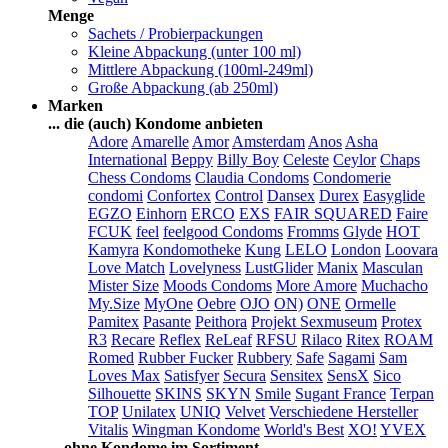
Menge
Sachets / Probierpackungen
Kleine Abpackung (unter 100 ml)
Mittlere Abpackung (100ml-249ml)
Große Abpackung (ab 250ml)
Marken
... die (auch) Kondome anbieten
Adore
Amarelle
Amor
Amsterdam
Anos
Asha
International
Beppy
Billy Boy
Celeste
Ceylor
Chaps
Chess Condoms
Claudia Condoms
Condomerie
condomi
Confortex
Control
Dansex
Durex
Easyglide
EGZO
Einhorn
ERCO
EXS
FAIR SQUARED
Faire
FCUK
feel
feelgood Condoms
Fromms
Glyde
HOT
Kamyra
Kondomotheke
Kung
LELO
London
Loovara
Love Match
Lovelyness
LustGlider
Manix
Masculan
Mister Size
Moods Condoms
More Amore
Muchacho
My.Size
MyOne
Oebre
OJO
ON)
ONE
Ormelle
Pamitex
Pasante
Peithora
Projekt Sexmuseum
Protex
R3
Recare
Reflex
ReLeaf
RFSU
Rilaco
Ritex
ROAM
Romed
Rubber Fucker
Rubbery
Safe
Sagami
Sam
Loves Max
Satisfyer
Secura
Sensitex
SensX
Sico
Silhouette
SKINS
SKYN
Smile
Sugant France
Terpan
TOP
Unilatex
UNIQ
Velvet
Verschiedene Hersteller
Vitalis
Wingman Kondome
World's Best
XO!
YVEX
... ohne Kondome im Sortiment