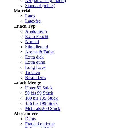
XS (kurz - eng - klein)
Standard (mittel)
Material
Latex
Latexfrei
...nach Typ
Anatomisch
Extra Feucht
Normal
Stimulierend
Aroma & Farbe
Extra dick
Extra dünn
Long Love
Trocken
Besonderes
...nach Menge
Unter 50 Stück
50 bis 99 Stück
100 bis 135 Stück
136 bis 199 Stück
Mehr als 200 Stück
Alles andere
Dams
Frauenkondome