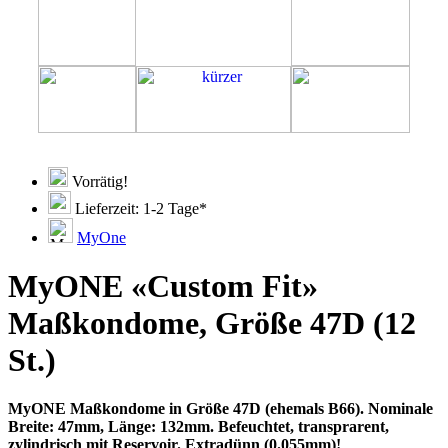
Vorrätig!
Lieferzeit: 1-2 Tage*
MyOne
MyONE «Custom Fit»
Maßkondome, Größe 47D (12
St.)
MyONE Maßkondome in Größe 47D (ehemals B66). Nominale
Breite: 47mm, Länge: 132mm. Befeuchtet, transprarent,
zylindrisch mit Reservoir. Extradünn (0.055mm)!