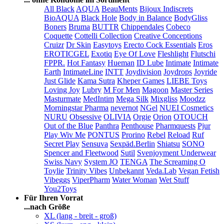
All Black
AQUA
BeauMents
Bijoux Indiscrets
BioAQUA
Black Hole
Body in Balance
BodyGliss
Boners
Bruma
BUTTR
Chippendales
Cobeco
Coquette
Cottelli Collection
Creative Conceptions
Cruizr
Dr Skin
Easytoys
Erecto Cock Essentials
Eros
EROTICGEL
Exotiq
Eye Of Love
Fleshlight
Flutschi
FPPR.
Hot Fantasy
Hueman
ID Lube
Intimate
Intimate
Earth
IntimateLine
INTT
Joydivision
Joydrops
Joyride
Just Glide
Kama Sutra
Kheper Games
LIEBE Toys
Loving Joy
Lubry
M For Men
Magoon
Master Series
Masturmate
MedIntim
Mega Silk
Mixgliss
Moodzz
Morningstar Pharma
nevernot
NGel
NUEI Cosmetics
NURU
Obsessive
OLIVIA
Orgie
Orion
OTOUCH
Out of the Blue
Panthra
Penthouse
Pharmquests
Pjur
Play Wiv Me
PONTUS
Prorino
Rebel
Reload
Ruf
Secret Play
Sensuva
Sexpäd.Berlin
Shiatsu
SONO
Spencer and Fleetwood
Sutil
Svenjoyment Underwear
Swiss Navy
System JO
TENGA
The Screaming O
Toylie
Trinity Vibes
Unbekannt
Veda.Lab
Vegan Fetish
Vibeggs
ViperPharm
Water Woman
Wet Stuff
You2Toys
Für Ihren Vorrat
...nach Größe
XL (lang - breit - groß)