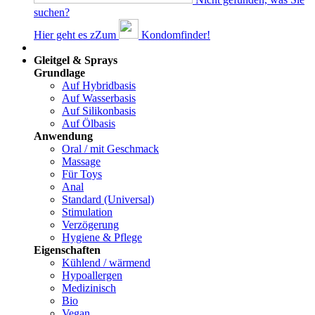
suchen?
Hier geht es z
Z
um
Kondomfinder!
Dams
Gleitgel & Sprays
Grundlage
Auf Hybridbasis
Auf Wasserbasis
Auf Silikonbasis
Auf Ölbasis
Anwendung
Oral / mit Geschmack
Massage
Für Toys
Anal
Standard (Universal)
Stimulation
Verzögerung
Hygiene & Pflege
Eigenschaften
Kühlend / wärmend
Hypoallergen
Medizinisch
Bio
Vegan