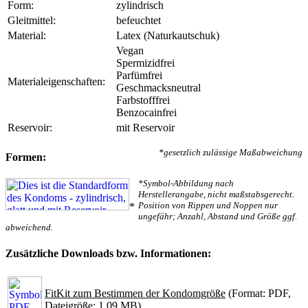
Form:
zylindrisch
Gleitmittel:
befeuchtet
Material:
Latex (Naturkautschuk)
Vegan
Spermizidfrei
Parfümfrei
Materialeigenschaften:
Geschmacksneutral
Farbstofffrei
Benzocainfrei
Reservoir:
mit Reservoir
*gesetzlich zulässige Maßabweichung
Formen:
*Symbol-Abbildung nach
Herstellerangabe, nicht maßstabsgerecht.
Position von Rippen und Noppen nur
*
ungefähr; Anzahl, Abstand und Größe ggf.
abweichend.
Zusätzliche Downloads bzw. Informationen:
FitKit zum Bestimmen der Kondomgröße
(Format: PDF,
Dateigröße: 1.09 MB)