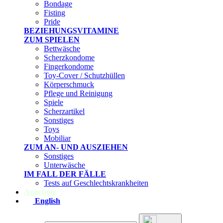
Bondage
Fisting
Pride
BEZIEHUNGSVITAMINE
ZUM SPIELEN
Bettwäsche
Scherzkondome
Fingerkondome
Toy-Cover / Schutzhüllen
Körperschmuck
Pflege und Reinigung
Spiele
Scherzartikel
Sonstiges
Toys
Mobiliar
ZUM AN- UND AUSZIEHEN
Sonstiges
Unterwäsche
IM FALL DER FÄLLE
Tests auf Geschlechtskrankheiten
Angebote
English