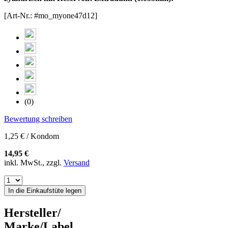
[Art-Nr.: #mo_myone47d12]
(0)
Bewertung schreiben
1,25 € / Kondom
14,95 €
inkl. MwSt., zzgl.
Versand
In die Einkaufstüte legen
Hersteller/
Marke/Label