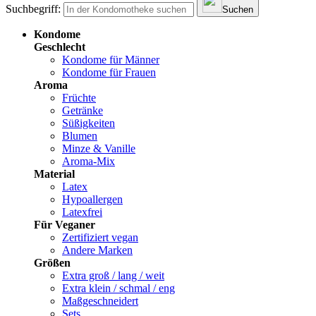
Suchbegriff:
Suchen
Kondome
Geschlecht
Kondome für Männer
Kondome für Frauen
Aroma
Früchte
Getränke
Süßigkeiten
Blumen
Minze & Vanille
Aroma-Mix
Material
Latex
Hypoallergen
Latexfrei
Für Veganer
Zertifiziert vegan
Andere Marken
Größen
Extra groß / lang / weit
Extra klein / schmal / eng
Maßgeschneidert
Sets