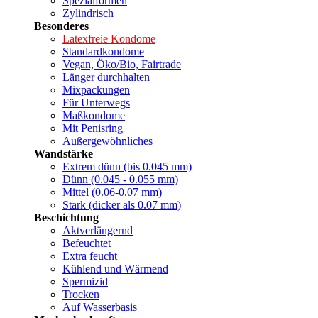
Spezialformen
Zylindrisch
Besonderes
Latexfreie Kondome
Standardkondome
Vegan, Öko/Bio, Fairtrade
Länger durchhalten
Mixpackungen
Für Unterwegs
Maßkondome
Mit Penisring
Außergewöhnliches
Wandstärke
Extrem dünn (bis 0.045 mm)
Dünn (0.045 - 0.055 mm)
Mittel (0.06-0.07 mm)
Stark (dicker als 0.07 mm)
Beschichtung
Aktverlängernd
Befeuchtet
Extra feucht
Kühlend und Wärmend
Spermizid
Trocken
Auf Wasserbasis