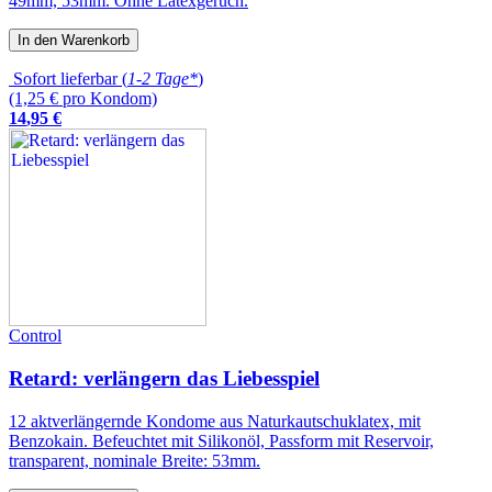
49mm, 53mm. Ohne Latexgeruch.
In den Warenkorb
Sofort lieferbar (
1-2 Tage*
)
(1,25 € pro Kondom)
14
,
95
€
Control
Retard: verlängern das Liebesspiel
12 aktverlängernde Kondome aus Naturkautschuklatex, mit
Benzokain. Befeuchtet mit Silikonöl, Passform mit Reservoir,
transparent, nominale Breite: 53mm.