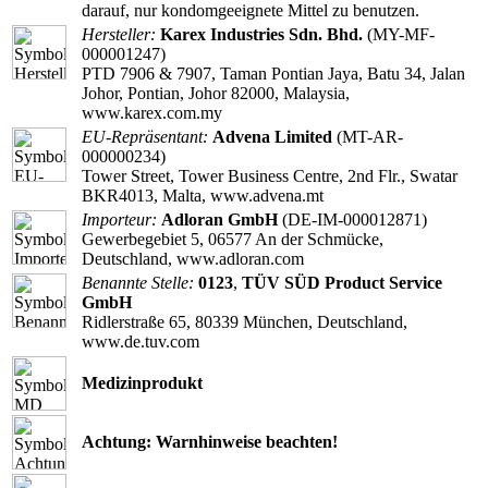
darauf, nur kondomgeeignete Mittel zu benutzen.
Hersteller:
Karex Industries Sdn. Bhd.
(MY-MF-
000001247)
PTD 7906 & 7907, Taman Pontian Jaya, Batu 34, Jalan
Johor, Pontian, Johor 82000, Malaysia,
www.karex.com.my
EU-Repräsentant:
Advena Limited
(MT-AR-
000000234)
Tower Street, Tower Business Centre, 2nd Flr., Swatar
BKR4013, Malta, www.advena.mt
Importeur:
Adloran GmbH
(DE-IM-000012871)
Gewerbegebiet 5, 06577 An der Schmücke,
Deutschland, www.adloran.com
Benannte Stelle:
0123
,
TÜV SÜD Product Service
GmbH
Ridlerstraße 65, 80339 München, Deutschland,
www.de.tuv.com
Medizinprodukt
Achtung: Warnhinweise beachten!