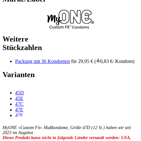
Weitere
Stückzahlen
Packung mit 36 Kondomen
für 29,95 € (≙0,83 €/ Kondom)
Varianten
45D
45E
47C
47E
47F
49C
49D
MyONE «Custom Fit» Maßkondome, Größe 47D (12 St.) haben wir seit
49E
2023 im Angebot.
Dieses Produkt kann nicht in folgende Länder versandt werden: USA,
49F