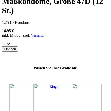
Maßkondome, Größe 47D (12
60E
60F
St.)
60G
60H
60J
1,25 € / Kondom
60K
60L
14,95 €
64E
inkl. MwSt., zzgl.
Versand
64F
64G
64K
Eintüten
64L
64M
69H
69J
Passen Sie Ihre Größe an:
69K
69L
69M