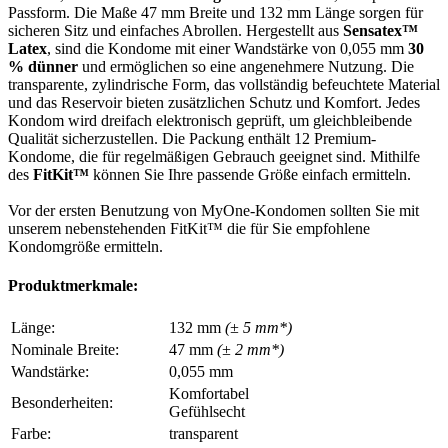
Passform. Die Maße 47 mm Breite und 132 mm Länge sorgen für
sicheren Sitz und einfaches Abrollen. Hergestellt aus
Sensatex™
Latex
, sind die Kondome mit einer Wandstärke von 0,055 mm
30
% dünner
und ermöglichen so eine angenehmere Nutzung. Die
transparente, zylindrische Form, das vollständig befeuchtete Material
und das Reservoir bieten zusätzlichen Schutz und Komfort. Jedes
Kondom wird dreifach elektronisch geprüft, um gleichbleibende
Qualität sicherzustellen. Die Packung enthält 12 Premium-
Kondome, die für regelmäßigen Gebrauch geeignet sind. Mithilfe
des
FitKit™
können Sie Ihre passende Größe einfach ermitteln.
Vor der ersten Benutzung von MyOne-Kondomen sollten Sie mit
unserem nebenstehenden FitKit™ die für Sie empfohlene
Kondomgröße ermitteln.
Produktmerkmale:
Länge:
132 mm
(± 5 mm*)
Nominale Breite:
47 mm
(± 2 mm*)
Wandstärke:
0,055 mm
Komfortabel
Besonderheiten:
Gefühlsecht
Farbe:
transparent