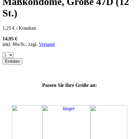
Maßkondome, Größe 47D (12
60E
60F
St.)
60G
60H
60J
1,25 € / Kondom
60K
60L
14,95 €
64E
inkl. MwSt., zzgl.
Versand
64F
64G
64K
Eintüten
64L
64M
69H
69J
Passen Sie Ihre Größe an:
69K
69L
69M