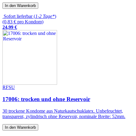
In den Warenkorb
Sofort lieferbar (
1-2 Tage*
)
(0,83 € pro Kondom)
24
,
99
€
RFSU
17006: trocken und ohne Reservoir
30 trockene Kondome aus Naturkautschuklatex. Unbefeuchtet,
transparent, zylindrisch ohne Reservoir, nominale Breite: 52mm.
In den Warenkorb