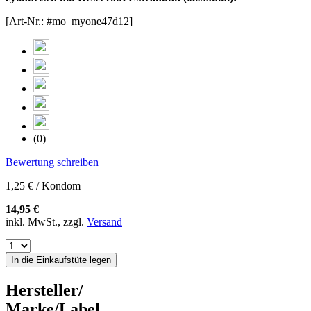
[Art-Nr.: #mo_myone47d12]
(0)
Bewertung schreiben
1,25 € / Kondom
14,95 €
inkl. MwSt., zzgl.
Versand
In die Einkaufstüte legen
Hersteller/
Marke/Label