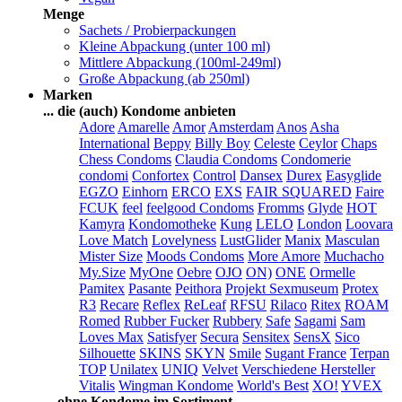
Menge
Sachets / Probierpackungen
Kleine Abpackung (unter 100 ml)
Mittlere Abpackung (100ml-249ml)
Große Abpackung (ab 250ml)
Marken
... die (auch) Kondome anbieten
Adore
Amarelle
Amor
Amsterdam
Anos
Asha
International
Beppy
Billy Boy
Celeste
Ceylor
Chaps
Chess Condoms
Claudia Condoms
Condomerie
condomi
Confortex
Control
Dansex
Durex
Easyglide
EGZO
Einhorn
ERCO
EXS
FAIR SQUARED
Faire
FCUK
feel
feelgood Condoms
Fromms
Glyde
HOT
Kamyra
Kondomotheke
Kung
LELO
London
Loovara
Love Match
Lovelyness
LustGlider
Manix
Masculan
Mister Size
Moods Condoms
More Amore
Muchacho
My.Size
MyOne
Oebre
OJO
ON)
ONE
Ormelle
Pamitex
Pasante
Peithora
Projekt Sexmuseum
Protex
R3
Recare
Reflex
ReLeaf
RFSU
Rilaco
Ritex
ROAM
Romed
Rubber Fucker
Rubbery
Safe
Sagami
Sam
Loves Max
Satisfyer
Secura
Sensitex
SensX
Sico
Silhouette
SKINS
SKYN
Smile
Sugant France
Terpan
TOP
Unilatex
UNIQ
Velvet
Verschiedene Hersteller
Vitalis
Wingman Kondome
World's Best
XO!
YVEX
... ohne Kondome im Sortiment