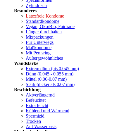
Spezialformen
Zylindrisch
Besonderes
Latexfreie Kondome
Standardkondome
Vegan, Öko/Bio, Fairtrade
Länger durchhalten
Mixpackungen
Für Unterwegs
Maßkondome
Mit Penisring
Außergewöhnliches
Wandstärke
Extrem dünn (bis 0.045 mm)
Dünn (0.045 - 0.055 mm)
Mittel (0.06-0.07 mm)
Stark (dicker als 0.07 mm)
Beschichtung
Aktverlängernd
Befeuchtet
Extra feucht
Kühlend und Wärmend
Spermizid
Trocken
Auf Wasserbasis