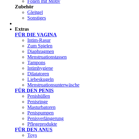
Folien mit Motiv
Zubehör
Gleitgel
Sonstiges
Test Sets
Extras
FÜR DIE VAGINA
Intim-Rasur
Zum Spielen
Diaphragmen
Menstruationstassen
Tampons
Intimhygiene
Dilatatoren
Liebeskugeln
Menstruationsunterwäsche
FÜR DEN PENIS
Penishüllen
Penisringe
Masturbatoren
Penispumpen
Penisverlängerung
Pflegeprodukte
FÜR DEN ANUS
Toys