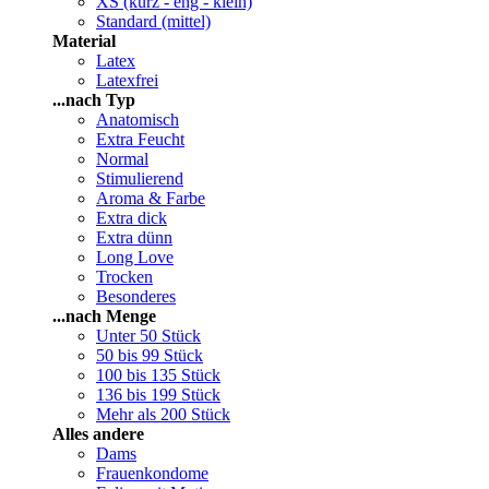
XS (kurz - eng - klein)
Standard (mittel)
Material
Latex
Latexfrei
...nach Typ
Anatomisch
Extra Feucht
Normal
Stimulierend
Aroma & Farbe
Extra dick
Extra dünn
Long Love
Trocken
Besonderes
...nach Menge
Unter 50 Stück
50 bis 99 Stück
100 bis 135 Stück
136 bis 199 Stück
Mehr als 200 Stück
Alles andere
Dams
Frauenkondome