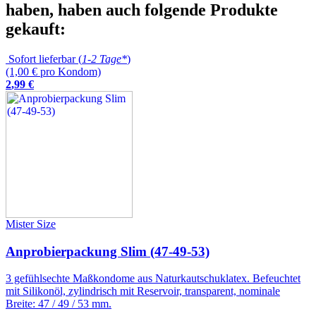
haben, haben auch folgende Produkte
gekauft:
Sofort lieferbar (
1-2 Tage*
)
(1,00 € pro Kondom)
2
,
99
€
Mister Size
Anprobierpackung Slim (47-49-53)
3 gefühlsechte Maßkondome aus Naturkautschuklatex. Befeuchtet
mit Silikonöl, zylindrisch mit Reservoir, transparent, nominale
Breite: 47 / 49 / 53 mm.