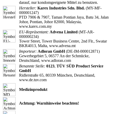
darauf, nur kondomgeeignete Mittel zu benutzen.
Hersteller:
Karex Industries Sdn. Bhd.
(MY-MF-
000001247)
PTD 7906 & 7907, Taman Pontian Jaya, Batu 34, Jalan
Johor, Pontian, Johor 82000, Malaysia,
www.karex.com.my
EU-Repräsentant:
Advena Limited
(MT-AR-
000000234)
Tower Street, Tower Business Centre, 2nd Flr., Swatar
BKR4013, Malta, www.advena.mt
Importeur:
Adloran GmbH
(DE-IM-000012871)
Gewerbegebiet 5, 06577 An der Schmücke,
Deutschland, www.adloran.com
Benannte Stelle:
0123
,
TÜV SÜD Product Service
GmbH
Ridlerstraße 65, 80339 München, Deutschland,
www.de.tuv.com
Medizinprodukt
Achtung: Warnhinweise beachten!