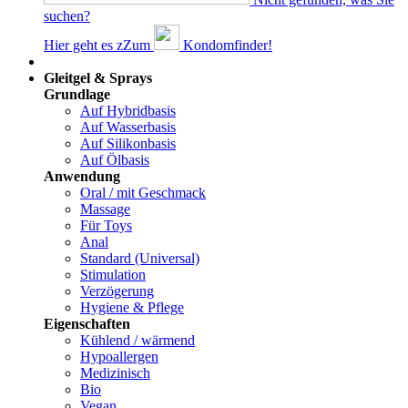
suchen?
Hier geht es z
Z
um
Kondomfinder!
Dams
Gleitgel & Sprays
Grundlage
Auf Hybridbasis
Auf Wasserbasis
Auf Silikonbasis
Auf Ölbasis
Anwendung
Oral / mit Geschmack
Massage
Für Toys
Anal
Standard (Universal)
Stimulation
Verzögerung
Hygiene & Pflege
Eigenschaften
Kühlend / wärmend
Hypoallergen
Medizinisch
Bio
Vegan