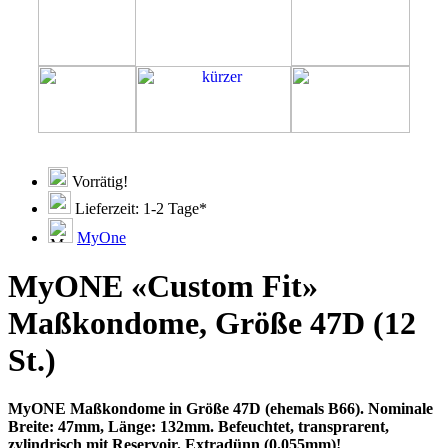
Vorrätig!
Lieferzeit: 1-2 Tage*
MyOne
MyONE «Custom Fit»
Maßkondome, Größe 47D (12
St.)
MyONE Maßkondome in Größe 47D (ehemals B66). Nominale
Breite: 47mm, Länge: 132mm. Befeuchtet, transprarent,
zylindrisch mit Reservoir. Extradünn (0.055mm)!