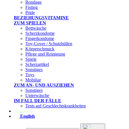
Bondage
Fisting
Pride
BEZIEHUNGSVITAMINE
ZUM SPIELEN
Bettwäsche
Scherzkondome
Fingerkondome
Toy-Cover / Schutzhüllen
Körperschmuck
Pflege und Reinigung
Spiele
Scherzartikel
Sonstiges
Toys
Mobiliar
ZUM AN- UND AUSZIEHEN
Sonstiges
Unterwäsche
IM FALL DER FÄLLE
Tests auf Geschlechtskrankheiten
Angebote
English