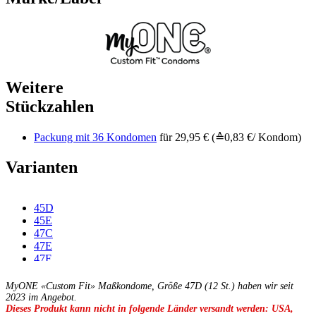
Weitere
Stückzahlen
Packung mit 36 Kondomen
für 29,95 € (≙0,83 €/ Kondom)
Varianten
45D
45E
47C
47E
47F
49C
49D
MyONE «Custom Fit» Maßkondome, Größe 47D (12 St.) haben wir seit
49E
2023 im Angebot.
Dieses Produkt kann nicht in folgende Länder versandt werden: USA,
49F