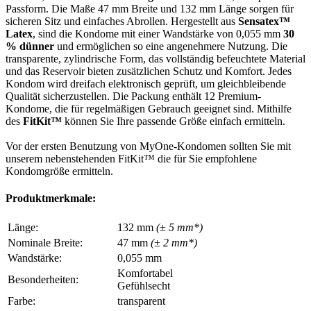
Passform. Die Maße 47 mm Breite und 132 mm Länge sorgen für
sicheren Sitz und einfaches Abrollen. Hergestellt aus
Sensatex™
Latex
, sind die Kondome mit einer Wandstärke von 0,055 mm
30
% dünner
und ermöglichen so eine angenehmere Nutzung. Die
transparente, zylindrische Form, das vollständig befeuchtete Material
und das Reservoir bieten zusätzlichen Schutz und Komfort. Jedes
Kondom wird dreifach elektronisch geprüft, um gleichbleibende
Qualität sicherzustellen. Die Packung enthält 12 Premium-
Kondome, die für regelmäßigen Gebrauch geeignet sind. Mithilfe
des
FitKit™
können Sie Ihre passende Größe einfach ermitteln.
Vor der ersten Benutzung von MyOne-Kondomen sollten Sie mit
unserem nebenstehenden FitKit™ die für Sie empfohlene
Kondomgröße ermitteln.
Produktmerkmale:
Länge:
132 mm
(± 5 mm*)
Nominale Breite:
47 mm
(± 2 mm*)
Wandstärke:
0,055 mm
Komfortabel
Besonderheiten:
Gefühlsecht
Farbe:
transparent