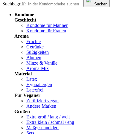
Suchbegriff:
Suchen
Kondome
Geschlecht
Kondome für Männer
Kondome für Frauen
Aroma
Früchte
Getränke
Süßigkeiten
Blumen
Minze & Vanille
Aroma-Mix
Material
Latex
Hypoallergen
Latexfrei
Für Veganer
Zertifiziert vegan
Andere Marken
Größen
Extra groß / lang / weit
Extra klein / schmal / eng
Maßgeschneidert
Sets