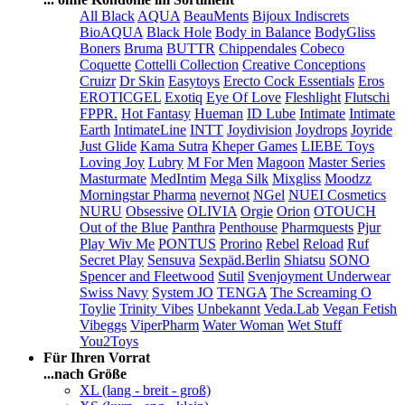
All Black
AQUA
BeauMents
Bijoux Indiscrets
BioAQUA
Black Hole
Body in Balance
BodyGliss
Boners
Bruma
BUTTR
Chippendales
Cobeco
Coquette
Cottelli Collection
Creative Conceptions
Cruizr
Dr Skin
Easytoys
Erecto Cock Essentials
Eros
EROTICGEL
Exotiq
Eye Of Love
Fleshlight
Flutschi
FPPR.
Hot Fantasy
Hueman
ID Lube
Intimate
Intimate
Earth
IntimateLine
INTT
Joydivision
Joydrops
Joyride
Just Glide
Kama Sutra
Kheper Games
LIEBE Toys
Loving Joy
Lubry
M For Men
Magoon
Master Series
Masturmate
MedIntim
Mega Silk
Mixgliss
Moodzz
Morningstar Pharma
nevernot
NGel
NUEI Cosmetics
NURU
Obsessive
OLIVIA
Orgie
Orion
OTOUCH
Out of the Blue
Panthra
Penthouse
Pharmquests
Pjur
Play Wiv Me
PONTUS
Prorino
Rebel
Reload
Ruf
Secret Play
Sensuva
Sexpäd.Berlin
Shiatsu
SONO
Spencer and Fleetwood
Sutil
Svenjoyment Underwear
Swiss Navy
System JO
TENGA
The Screaming O
Toylie
Trinity Vibes
Unbekannt
Veda.Lab
Vegan Fetish
Vibeggs
ViperPharm
Water Woman
Wet Stuff
You2Toys
Für Ihren Vorrat
...nach Größe
XL (lang - breit - groß)