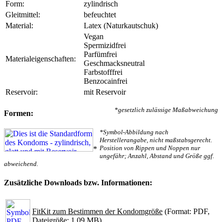
Form:
zylindrisch
Gleitmittel:
befeuchtet
Material:
Latex (Naturkautschuk)
Vegan
Spermizidfrei
Parfümfrei
Materialeigenschaften:
Geschmacksneutral
Farbstofffrei
Benzocainfrei
Reservoir:
mit Reservoir
*gesetzlich zulässige Maßabweichung
Formen:
*Symbol-Abbildung nach
Herstellerangabe, nicht maßstabsgerecht.
Position von Rippen und Noppen nur
*
ungefähr; Anzahl, Abstand und Größe ggf.
abweichend.
Zusätzliche Downloads bzw. Informationen:
FitKit zum Bestimmen der Kondomgröße
(Format: PDF,
Dateigröße: 1.09 MB)