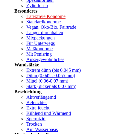
Spezialformen
Zylindrisch
Besonderes
Latexfreie Kondome
Standardkondome
Vegan, Öko/Bio, Fairtrade
Länger durchhalten
Mixpackungen
Für Unterwegs
Maßkondome
Mit Penisring
Außergewöhnliches
Wandstärke
Extrem dünn (bis 0.045 mm)
Dünn (0.045 - 0.055 mm)
Mittel (0.06-0.07 mm)
Stark (dicker als 0.07 mm)
Beschichtung
Aktverlängernd
Befeuchtet
Extra feucht
Kühlend und Wärmend
Spermizid
Trocken
Auf Wasserbasis