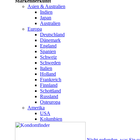
Markenherkunft
Asien & Australien
Indien
Japan
Australien
Europa
Deutschland
Dänemark
England
Spanien
Schweiz
Schweden
Italien
Holland
Frankreich
Finnland
Schottland
Russland
Osteuropa
Amerika
USA
Kolumbien
Nicht gefunden, was Sie s