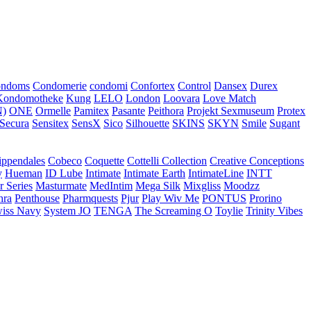
ondoms
Condomerie
condomi
Confortex
Control
Dansex
Durex
Kondomotheke
Kung
LELO
London
Loovara
Love Match
)
ONE
Ormelle
Pamitex
Pasante
Peithora
Projekt Sexmuseum
Protex
Secura
Sensitex
SensX
Sico
Silhouette
SKINS
SKYN
Smile
Sugant
ippendales
Cobeco
Coquette
Cottelli Collection
Creative Conceptions
y
Hueman
ID Lube
Intimate
Intimate Earth
IntimateLine
INTT
r Series
Masturmate
MedIntim
Mega Silk
Mixgliss
Moodzz
hra
Penthouse
Pharmquests
Pjur
Play Wiv Me
PONTUS
Prorino
iss Navy
System JO
TENGA
The Screaming O
Toylie
Trinity Vibes