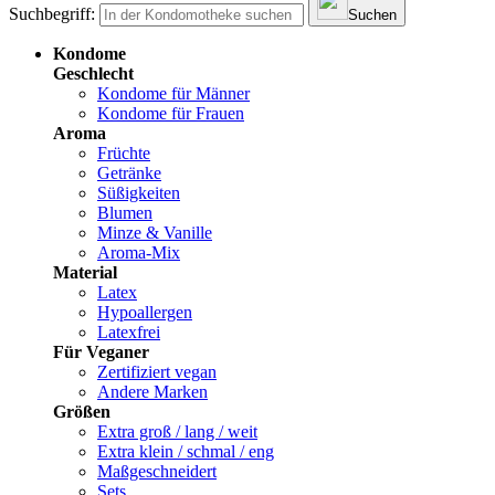
Suchbegriff:
Suchen
Kondome
Geschlecht
Kondome für Männer
Kondome für Frauen
Aroma
Früchte
Getränke
Süßigkeiten
Blumen
Minze & Vanille
Aroma-Mix
Material
Latex
Hypoallergen
Latexfrei
Für Veganer
Zertifiziert vegan
Andere Marken
Größen
Extra groß / lang / weit
Extra klein / schmal / eng
Maßgeschneidert
Sets