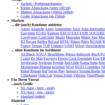
Sachets / Probierpackungen
Kleine Abpackung (unter 100 ml)
Mittlere Abpackung (100ml-249ml)
Große Abpackung (ab 250ml)
Marken
... die (auch) Kondome anbieten
Adore
Amarelle
Amor
Amsterdam
Anos
Asha Internatio
Easyglide
EGZO
Einhorn
ERCO
EXS
FAIR SQUAR
Lovelyness
LustGlider
Manix
Masculan
Mister Size
Moo
R3
Recare
Reflex
ReLeaf
RFSU
Rilaco
Ritex
ROAM
R
France
Terpan
TOP
Unilatex
UNIQ
Velvet
Verschiedene
... ohne Kondome im Sortiment
All Black
AQUA
BeauMents
Bijoux Indiscrets
BioAQ
Cruizr
Dr Skin
Easytoys
Erecto Cock Essentials
Eros
E
Joydivision
Joydrops
Joyride
Just Glide
Kama Sutra
Khe
Morningstar Pharma
nevernot
NGel
NUEI Cosmetics
N
Rebel
Reload
Ruf
Secret Play
Sensuva
Sexpäd.Berlin
Sh
Unbekannt
Veda.Lab
Vegan Fetish
Vibeggs
ViperPharm
Für Ihren Vorrat
...nach Größe
XL (lang - breit - groß)
XS (kurz - eng - klein)
Standard (mittel)
Material
Latex