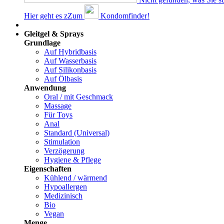
Hier geht es z
Z
um
Kondomfinder!
Dams
Gleitgel & Sprays
Grundlage
Auf Hybridbasis
Auf Wasserbasis
Auf Silikonbasis
Auf Ölbasis
Anwendung
Oral / mit Geschmack
Massage
Für Toys
Anal
Standard (Universal)
Stimulation
Verzögerung
Hygiene & Pflege
Eigenschaften
Kühlend / wärmend
Hypoallergen
Medizinisch
Bio
Vegan
Menge