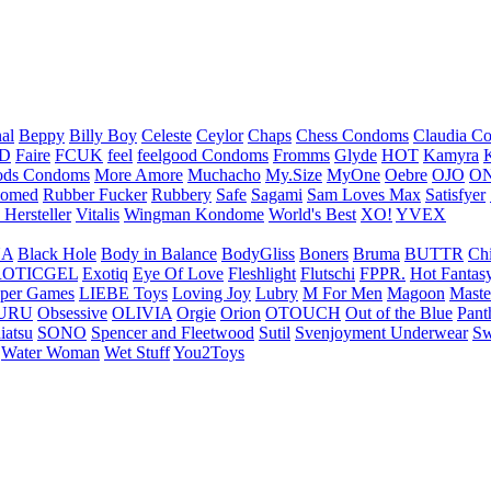
nal
Beppy
Billy Boy
Celeste
Ceylor
Chaps
Chess Condoms
Claudia C
ED
Faire
FCUK
feel
feelgood Condoms
Fromms
Glyde
HOT
Kamyra
ds Condoms
More Amore
Muchacho
My.Size
MyOne
Oebre
OJO
ON
omed
Rubber Fucker
Rubbery
Safe
Sagami
Sam Loves Max
Satisfyer
 Hersteller
Vitalis
Wingman Kondome
World's Best
XO!
YVEX
UA
Black Hole
Body in Balance
BodyGliss
Boners
Bruma
BUTTR
Ch
ROTICGEL
Exotiq
Eye Of Love
Fleshlight
Flutschi
FPPR.
Hot Fantas
per Games
LIEBE Toys
Loving Joy
Lubry
M For Men
Magoon
Maste
URU
Obsessive
OLIVIA
Orgie
Orion
OTOUCH
Out of the Blue
Pant
iatsu
SONO
Spencer and Fleetwood
Sutil
Svenjoyment Underwear
Sw
Water Woman
Wet Stuff
You2Toys