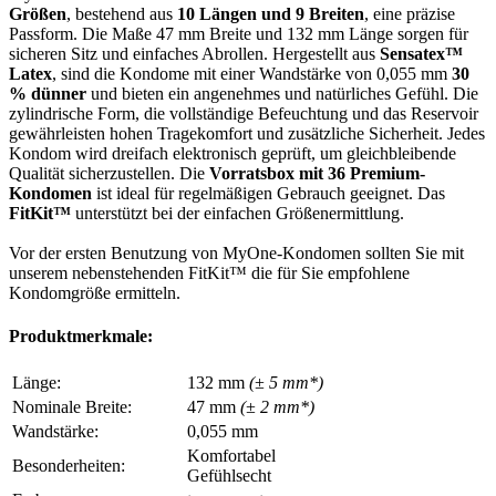
Größen
, bestehend aus
10 Längen und 9 Breiten
, eine präzise
Passform. Die Maße 47 mm Breite und 132 mm Länge sorgen für
sicheren Sitz und einfaches Abrollen. Hergestellt aus
Sensatex™
Latex
, sind die Kondome mit einer Wandstärke von 0,055 mm
30
% dünner
und bieten ein angenehmes und natürliches Gefühl. Die
zylindrische Form, die vollständige Befeuchtung und das Reservoir
gewährleisten hohen Tragekomfort und zusätzliche Sicherheit. Jedes
Kondom wird dreifach elektronisch geprüft, um gleichbleibende
Qualität sicherzustellen. Die
Vorratsbox mit 36 Premium-
Kondomen
ist ideal für regelmäßigen Gebrauch geeignet. Das
FitKit™
unterstützt bei der einfachen Größenermittlung.
Vor der ersten Benutzung von MyOne-Kondomen sollten Sie mit
unserem nebenstehenden FitKit™ die für Sie empfohlene
Kondomgröße ermitteln.
Produktmerkmale:
Länge:
132 mm
(± 5 mm*)
Nominale Breite:
47 mm
(± 2 mm*)
Wandstärke:
0,055 mm
Komfortabel
Besonderheiten:
Gefühlsecht