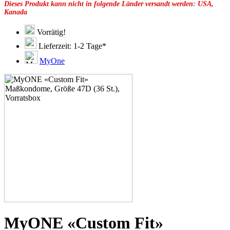
Dieses Produkt kann nicht in folgende Länder versandt werden: USA,
49G
Kanada
51C
51D
51E
Vorrätig!
51F
Lieferzeit: 1-2 Tage*
51G
51H
MyOne
53C
53D
53E
53F
53G
53H
55D
55E
55F
55G
55H
55J
57D
57E
57F
57G
57H
MyONE «Custom Fit»
57K