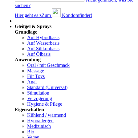
suchen?
Hier geht es z
Z
um
Kondomfinder!
Dams
Gleitgel & Sprays
Grundlage
Auf Hybridbasis
Auf Wasserbasis
Auf Silikonbasis
Auf Ölbasis
Anwendung
Oral / mit Geschmack
Massage
Für Toys
Anal
Standard (Universal)
Stimulation
Verzögerung
Hygiene & Pflege
Eigenschaften
Kühlend / wärmend
Hypoallergen
Medizinisch
Bio
Vegan