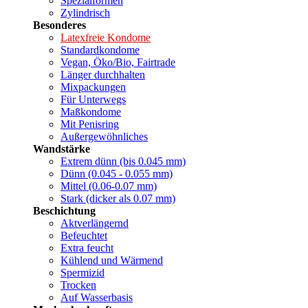
Spezialformen
Zylindrisch
Besonderes
Latexfreie Kondome
Standardkondome
Vegan, Öko/Bio, Fairtrade
Länger durchhalten
Mixpackungen
Für Unterwegs
Maßkondome
Mit Penisring
Außergewöhnliches
Wandstärke
Extrem dünn (bis 0.045 mm)
Dünn (0.045 - 0.055 mm)
Mittel (0.06-0.07 mm)
Stark (dicker als 0.07 mm)
Beschichtung
Aktverlängernd
Befeuchtet
Extra feucht
Kühlend und Wärmend
Spermizid
Trocken
Auf Wasserbasis