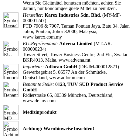
Wenn Sie Gleitmittel benutzen möchten, achten Sie
darauf, nur kondomgeeignete Mittel zu benutzen.
Hersteller:
Karex Industries Sdn. Bhd.
(MY-MF-
000001247)
PTD 7906 & 7907, Taman Pontian Jaya, Batu 34, Jalan
Johor, Pontian, Johor 82000, Malaysia,
www.karex.com.my
EU-Repräsentant:
Advena Limited
(MT-AR-
000000234)
Tower Street, Tower Business Centre, 2nd Flr., Swatar
BKR4013, Malta, www.advena.mt
Importeur:
Adloran GmbH
(DE-IM-000012871)
Gewerbegebiet 5, 06577 An der Schmücke,
Deutschland, www.adloran.com
Benannte Stelle:
0123
,
TÜV SÜD Product Service
GmbH
Ridlerstraße 65, 80339 München, Deutschland,
www.de.tuv.com
Medizinprodukt
Achtung: Warnhinweise beachten!