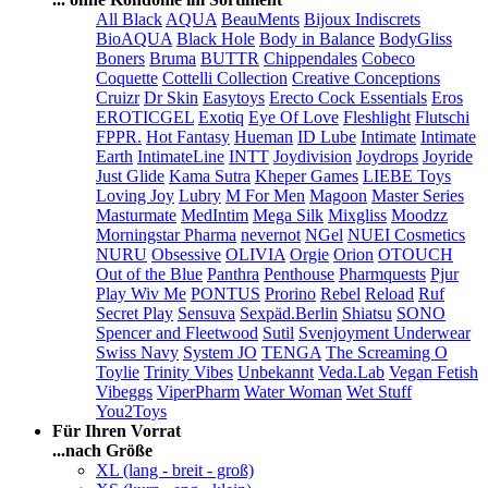
All Black
AQUA
BeauMents
Bijoux Indiscrets
BioAQUA
Black Hole
Body in Balance
BodyGliss
Boners
Bruma
BUTTR
Chippendales
Cobeco
Coquette
Cottelli Collection
Creative Conceptions
Cruizr
Dr Skin
Easytoys
Erecto Cock Essentials
Eros
EROTICGEL
Exotiq
Eye Of Love
Fleshlight
Flutschi
FPPR.
Hot Fantasy
Hueman
ID Lube
Intimate
Intimate
Earth
IntimateLine
INTT
Joydivision
Joydrops
Joyride
Just Glide
Kama Sutra
Kheper Games
LIEBE Toys
Loving Joy
Lubry
M For Men
Magoon
Master Series
Masturmate
MedIntim
Mega Silk
Mixgliss
Moodzz
Morningstar Pharma
nevernot
NGel
NUEI Cosmetics
NURU
Obsessive
OLIVIA
Orgie
Orion
OTOUCH
Out of the Blue
Panthra
Penthouse
Pharmquests
Pjur
Play Wiv Me
PONTUS
Prorino
Rebel
Reload
Ruf
Secret Play
Sensuva
Sexpäd.Berlin
Shiatsu
SONO
Spencer and Fleetwood
Sutil
Svenjoyment Underwear
Swiss Navy
System JO
TENGA
The Screaming O
Toylie
Trinity Vibes
Unbekannt
Veda.Lab
Vegan Fetish
Vibeggs
ViperPharm
Water Woman
Wet Stuff
You2Toys
Für Ihren Vorrat
...nach Größe
XL (lang - breit - groß)