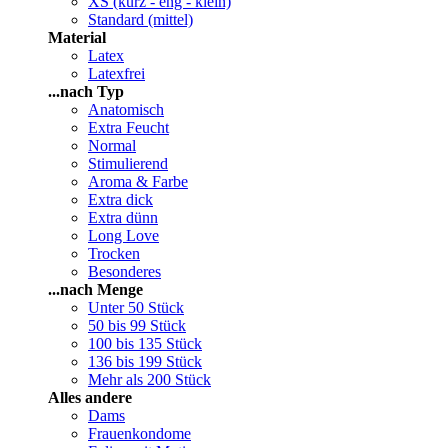
XS (kurz - eng - klein)
Standard (mittel)
Material
Latex
Latexfrei
...nach Typ
Anatomisch
Extra Feucht
Normal
Stimulierend
Aroma & Farbe
Extra dick
Extra dünn
Long Love
Trocken
Besonderes
...nach Menge
Unter 50 Stück
50 bis 99 Stück
100 bis 135 Stück
136 bis 199 Stück
Mehr als 200 Stück
Alles andere
Dams
Frauenkondome