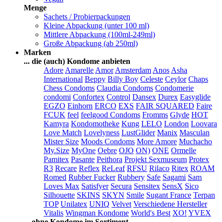
Menge
Sachets / Probierpackungen
Kleine Abpackung (unter 100 ml)
Mittlere Abpackung (100ml-249ml)
Große Abpackung (ab 250ml)
Marken
... die (auch) Kondome anbieten
Adore
Amarelle
Amor
Amsterdam
Anos
Asha
International
Beppy
Billy Boy
Celeste
Ceylor
Chaps
Chess Condoms
Claudia Condoms
Condomerie
condomi
Confortex
Control
Dansex
Durex
Easyglide
EGZO
Einhorn
ERCO
EXS
FAIR SQUARED
Faire
FCUK
feel
feelgood Condoms
Fromms
Glyde
HOT
Kamyra
Kondomotheke
Kung
LELO
London
Loovara
Love Match
Lovelyness
LustGlider
Manix
Masculan
Mister Size
Moods Condoms
More Amore
Muchacho
My.Size
MyOne
Oebre
OJO
ON)
ONE
Ormelle
Pamitex
Pasante
Peithora
Projekt Sexmuseum
Protex
R3
Recare
Reflex
ReLeaf
RFSU
Rilaco
Ritex
ROAM
Romed
Rubber Fucker
Rubbery
Safe
Sagami
Sam
Loves Max
Satisfyer
Secura
Sensitex
SensX
Sico
Silhouette
SKINS
SKYN
Smile
Sugant France
Terpan
TOP
Unilatex
UNIQ
Velvet
Verschiedene Hersteller
Vitalis
Wingman Kondome
World's Best
XO!
YVEX
... ohne Kondome im Sortiment