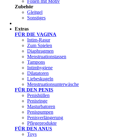
Folien mit Motiv
Zubehör
Gleitgel
Sonstiges
Test Sets
Extras
FÜR DIE VAGINA
Intim-Rasur
Zum Spielen
Diaphragmen
Menstruationstassen
Tampons
Intimhygiene
Dilatatoren
Liebeskugeln
Menstruationsunterwäsche
FÜR DEN PENIS
Penishüllen
Penisringe
Masturbatoren
Penispumpen
Penisverlängerung
Pflegeprodukte
FÜR DEN ANUS
Toys