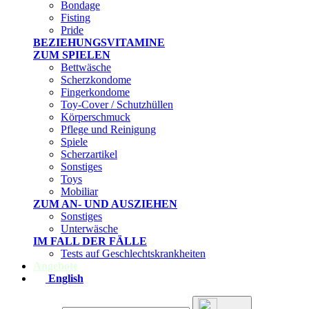
Bondage
Fisting
Pride
BEZIEHUNGSVITAMINE
ZUM SPIELEN
Bettwäsche
Scherzkondome
Fingerkondome
Toy-Cover / Schutzhüllen
Körperschmuck
Pflege und Reinigung
Spiele
Scherzartikel
Sonstiges
Toys
Mobiliar
ZUM AN- UND AUSZIEHEN
Sonstiges
Unterwäsche
IM FALL DER FÄLLE
Tests auf Geschlechtskrankheiten
Angebote
English