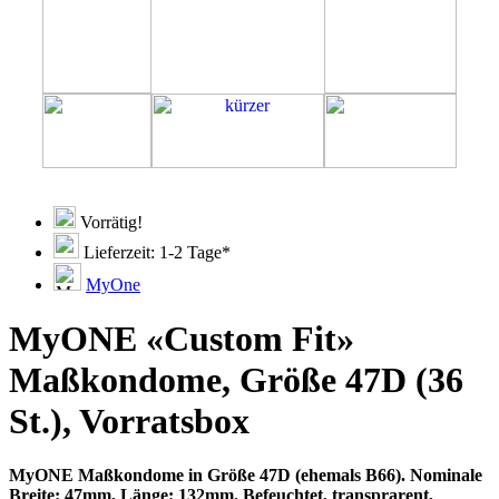
Vorrätig!
Lieferzeit: 1-2 Tage*
MyOne
MyONE «Custom Fit»
Maßkondome, Größe 47D (36
St.), Vorratsbox
MyONE Maßkondome in Größe 47D (ehemals B66). Nominale
Breite: 47mm, Länge: 132mm. Befeuchtet, transprarent,