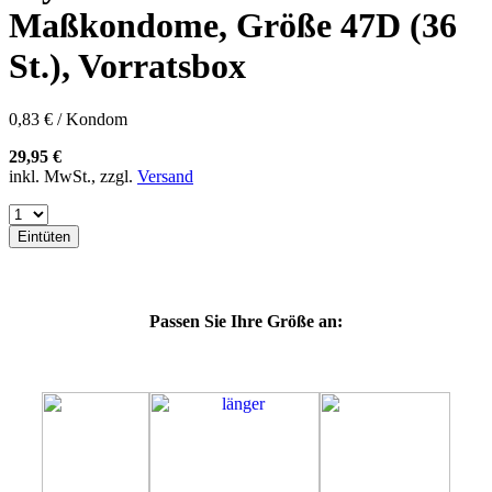
60E
Maßkondome, Größe 47D (36
60F
60G
St.), Vorratsbox
60H
60J
60K
0,83 € / Kondom
60L
64E
29,95 €
64F
inkl. MwSt., zzgl.
Versand
64G
64K
64L
Eintüten
64M
69G
69H
69J
Passen Sie Ihre Größe an:
69K
69L
69M