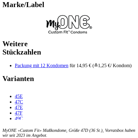
Marke/Label
Weitere
Stückzahlen
Packung mit 12 Kondomen
für 14,95 € (≙1,25 €/ Kondom)
Varianten
45E
47C
47E
47F
49C
49D
49E
MyONE «Custom Fit» Maßkondome, Größe 47D (36 St.), Vorratsbox haben
49F
wir seit 2023 im Angebot.