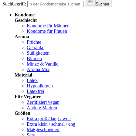
Suchbegriff:
Suchen
Kondome
Geschlecht
Kondome für Männer
Kondome für Frauen
Aroma
Früchte
Getränke
Süßigkeiten
Blumen
Minze & Vanille
Aroma-Mix
Material
Latex
Hypoallergen
Latexfrei
Für Veganer
Zertifiziert vegan
Andere Marken
Größen
Extra groß / lang / weit
Extra klein / schmal / eng
Maßgeschneidert
Sets