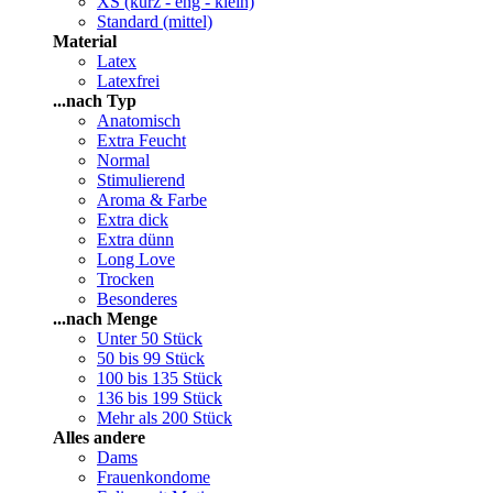
XS (kurz - eng - klein)
Standard (mittel)
Material
Latex
Latexfrei
...nach Typ
Anatomisch
Extra Feucht
Normal
Stimulierend
Aroma & Farbe
Extra dick
Extra dünn
Long Love
Trocken
Besonderes
...nach Menge
Unter 50 Stück
50 bis 99 Stück
100 bis 135 Stück
136 bis 199 Stück
Mehr als 200 Stück
Alles andere
Dams
Frauenkondome