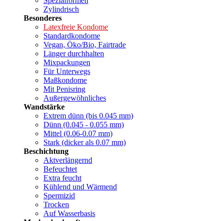
Spezialformen
Zylindrisch
Besonderes
Latexfreie Kondome
Standardkondome
Vegan, Öko/Bio, Fairtrade
Länger durchhalten
Mixpackungen
Für Unterwegs
Maßkondome
Mit Penisring
Außergewöhnliches
Wandstärke
Extrem dünn (bis 0.045 mm)
Dünn (0.045 - 0.055 mm)
Mittel (0.06-0.07 mm)
Stark (dicker als 0.07 mm)
Beschichtung
Aktverlängernd
Befeuchtet
Extra feucht
Kühlend und Wärmend
Spermizid
Trocken
Auf Wasserbasis