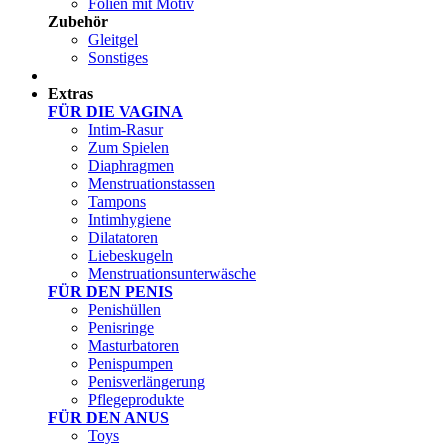
Folien mit Motiv
Zubehör
Gleitgel
Sonstiges
Test Sets
Extras
FÜR DIE VAGINA
Intim-Rasur
Zum Spielen
Diaphragmen
Menstruationstassen
Tampons
Intimhygiene
Dilatatoren
Liebeskugeln
Menstruationsunterwäsche
FÜR DEN PENIS
Penishüllen
Penisringe
Masturbatoren
Penispumpen
Penisverlängerung
Pflegeprodukte
FÜR DEN ANUS
Toys