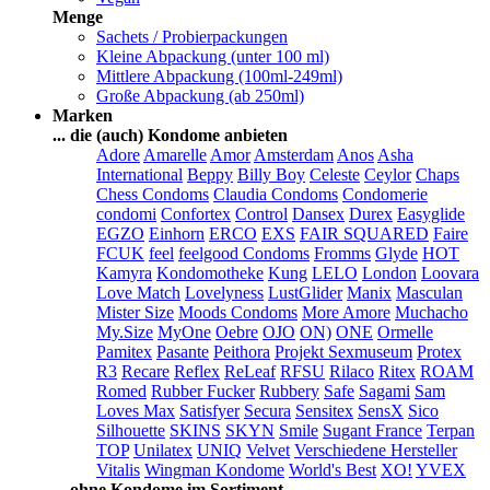
Menge
Sachets / Probierpackungen
Kleine Abpackung (unter 100 ml)
Mittlere Abpackung (100ml-249ml)
Große Abpackung (ab 250ml)
Marken
... die (auch) Kondome anbieten
Adore
Amarelle
Amor
Amsterdam
Anos
Asha
International
Beppy
Billy Boy
Celeste
Ceylor
Chaps
Chess Condoms
Claudia Condoms
Condomerie
condomi
Confortex
Control
Dansex
Durex
Easyglide
EGZO
Einhorn
ERCO
EXS
FAIR SQUARED
Faire
FCUK
feel
feelgood Condoms
Fromms
Glyde
HOT
Kamyra
Kondomotheke
Kung
LELO
London
Loovara
Love Match
Lovelyness
LustGlider
Manix
Masculan
Mister Size
Moods Condoms
More Amore
Muchacho
My.Size
MyOne
Oebre
OJO
ON)
ONE
Ormelle
Pamitex
Pasante
Peithora
Projekt Sexmuseum
Protex
R3
Recare
Reflex
ReLeaf
RFSU
Rilaco
Ritex
ROAM
Romed
Rubber Fucker
Rubbery
Safe
Sagami
Sam
Loves Max
Satisfyer
Secura
Sensitex
SensX
Sico
Silhouette
SKINS
SKYN
Smile
Sugant France
Terpan
TOP
Unilatex
UNIQ
Velvet
Verschiedene Hersteller
Vitalis
Wingman Kondome
World's Best
XO!
YVEX
... ohne Kondome im Sortiment