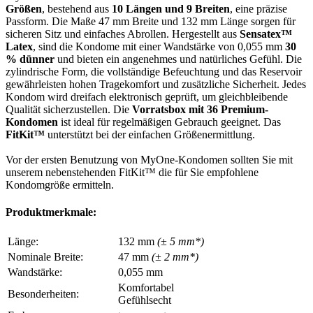
Größen
, bestehend aus
10 Längen und 9 Breiten
, eine präzise
Passform. Die Maße 47 mm Breite und 132 mm Länge sorgen für
sicheren Sitz und einfaches Abrollen. Hergestellt aus
Sensatex™
Latex
, sind die Kondome mit einer Wandstärke von 0,055 mm
30
% dünner
und bieten ein angenehmes und natürliches Gefühl. Die
zylindrische Form, die vollständige Befeuchtung und das Reservoir
gewährleisten hohen Tragekomfort und zusätzliche Sicherheit. Jedes
Kondom wird dreifach elektronisch geprüft, um gleichbleibende
Qualität sicherzustellen. Die
Vorratsbox mit 36 Premium-
Kondomen
ist ideal für regelmäßigen Gebrauch geeignet. Das
FitKit™
unterstützt bei der einfachen Größenermittlung.
Vor der ersten Benutzung von MyOne-Kondomen sollten Sie mit
unserem nebenstehenden FitKit™ die für Sie empfohlene
Kondomgröße ermitteln.
Produktmerkmale:
Länge:
132 mm
(± 5 mm*)
Nominale Breite:
47 mm
(± 2 mm*)
Wandstärke:
0,055 mm
Komfortabel
Besonderheiten:
Gefühlsecht