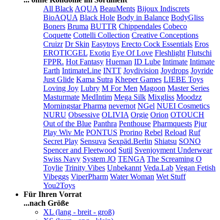
All Black
AQUA
BeauMents
Bijoux Indiscrets
BioAQUA
Black Hole
Body in Balance
BodyGliss
Boners
Bruma
BUTTR
Chippendales
Cobeco
Coquette
Cottelli Collection
Creative Conceptions
Cruizr
Dr Skin
Easytoys
Erecto Cock Essentials
Eros
EROTICGEL
Exotiq
Eye Of Love
Fleshlight
Flutschi
FPPR.
Hot Fantasy
Hueman
ID Lube
Intimate
Intimate
Earth
IntimateLine
INTT
Joydivision
Joydrops
Joyride
Just Glide
Kama Sutra
Kheper Games
LIEBE Toys
Loving Joy
Lubry
M For Men
Magoon
Master Series
Masturmate
MedIntim
Mega Silk
Mixgliss
Moodzz
Morningstar Pharma
nevernot
NGel
NUEI Cosmetics
NURU
Obsessive
OLIVIA
Orgie
Orion
OTOUCH
Out of the Blue
Panthra
Penthouse
Pharmquests
Pjur
Play Wiv Me
PONTUS
Prorino
Rebel
Reload
Ruf
Secret Play
Sensuva
Sexpäd.Berlin
Shiatsu
SONO
Spencer and Fleetwood
Sutil
Svenjoyment Underwear
Swiss Navy
System JO
TENGA
The Screaming O
Toylie
Trinity Vibes
Unbekannt
Veda.Lab
Vegan Fetish
Vibeggs
ViperPharm
Water Woman
Wet Stuff
You2Toys
Für Ihren Vorrat
...nach Größe
XL (lang - breit - groß)