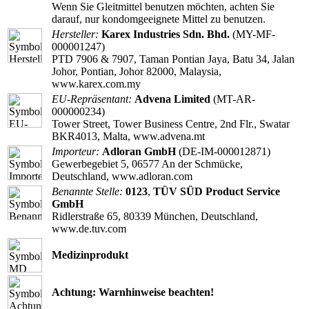
Wenn Sie Gleitmittel benutzen möchten, achten Sie
darauf, nur kondomgeeignete Mittel zu benutzen.
Hersteller:
Karex Industries Sdn. Bhd.
(MY-MF-
000001247)
PTD 7906 & 7907, Taman Pontian Jaya, Batu 34, Jalan
Johor, Pontian, Johor 82000, Malaysia,
www.karex.com.my
EU-Repräsentant:
Advena Limited
(MT-AR-
000000234)
Tower Street, Tower Business Centre, 2nd Flr., Swatar
BKR4013, Malta, www.advena.mt
Importeur:
Adloran GmbH
(DE-IM-000012871)
Gewerbegebiet 5, 06577 An der Schmücke,
Deutschland, www.adloran.com
Benannte Stelle:
0123
,
TÜV SÜD Product Service
GmbH
Ridlerstraße 65, 80339 München, Deutschland,
www.de.tuv.com
Medizinprodukt
Achtung: Warnhinweise beachten!