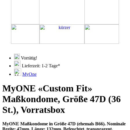
Vorrätig!
Lieferzeit: 1-2 Tage*
MyOne
MyONE «Custom Fit»
Maßkondome, Größe 47D (36
St.), Vorratsbox
MyONE Maßkondome in Größe 47D (ehemals B66). Nominale
Breite: 47mm, Länge: 132mm. Befeuchtet, transprarent,