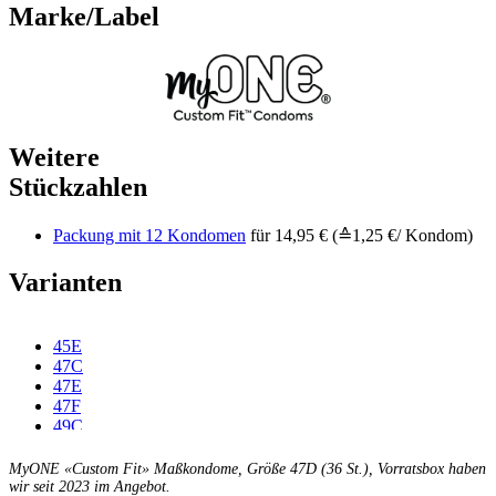
Marke/Label
Weitere
Stückzahlen
Packung mit 12 Kondomen
für 14,95 € (≙1,25 €/ Kondom)
Varianten
45E
47C
47E
47F
49C
49D
49E
MyONE «Custom Fit» Maßkondome, Größe 47D (36 St.), Vorratsbox haben
49F
wir seit 2023 im Angebot.