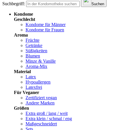
Suchbegriff:
Suchen
Kondome
Geschlecht
Kondome für Männer
Kondome für Frauen
Aroma
Früchte
Getränke
Süßigkeiten
Blumen
Minze & Vanille
Aroma-Mix
Material
Latex
Hypoallergen
Latexfrei
Für Veganer
Zertifiziert vegan
Andere Marken
Größen
Extra groß / lang / weit
Extra klein / schmal / eng
Maßgeschneidert
Sets