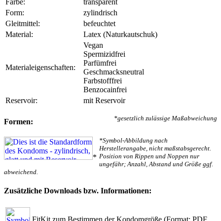
Farbe:
transparent
Form:
zylindrisch
Gleitmittel:
befeuchtet
Material:
Latex (Naturkautschuk)
Vegan
Spermizidfrei
Parfümfrei
Materialeigenschaften:
Geschmacksneutral
Farbstofffrei
Benzocainfrei
Reservoir:
mit Reservoir
*gesetzlich zulässige Maßabweichung
Formen:
*Symbol-Abbildung nach
Herstellerangabe, nicht maßstabsgerecht.
Position von Rippen und Noppen nur
*
ungefähr; Anzahl, Abstand und Größe ggf.
abweichend.
Zusätzliche Downloads bzw. Informationen:
FitKit zum Bestimmen der Kondomgröße
(Format: PDF,