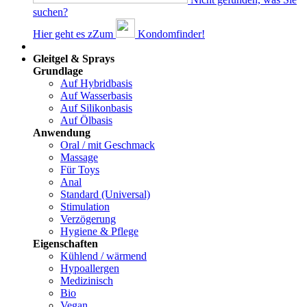
suchen?
Hier geht es z
Z
um
Kondomfinder!
Dams
Gleitgel & Sprays
Grundlage
Auf Hybridbasis
Auf Wasserbasis
Auf Silikonbasis
Auf Ölbasis
Anwendung
Oral / mit Geschmack
Massage
Für Toys
Anal
Standard (Universal)
Stimulation
Verzögerung
Hygiene & Pflege
Eigenschaften
Kühlend / wärmend
Hypoallergen
Medizinisch
Bio
Vegan