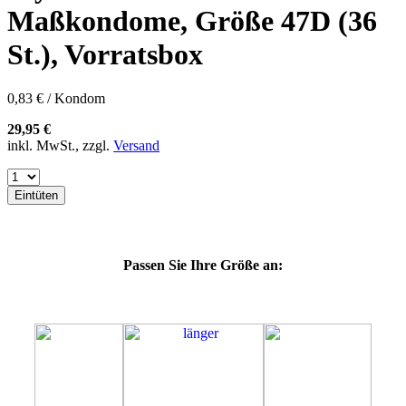
60E
Maßkondome, Größe 47D (36
60F
60G
St.), Vorratsbox
60H
60J
60K
0,83 € / Kondom
60L
64E
29,95 €
64F
inkl. MwSt., zzgl.
Versand
64G
64K
64L
Eintüten
64M
69G
69H
69J
Passen Sie Ihre Größe an:
69K
69L
69M