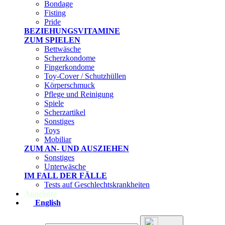
Bondage
Fisting
Pride
BEZIEHUNGSVITAMINE
ZUM SPIELEN
Bettwäsche
Scherzkondome
Fingerkondome
Toy-Cover / Schutzhüllen
Körperschmuck
Pflege und Reinigung
Spiele
Scherzartikel
Sonstiges
Toys
Mobiliar
ZUM AN- UND AUSZIEHEN
Sonstiges
Unterwäsche
IM FALL DER FÄLLE
Tests auf Geschlechtskrankheiten
Angebote
English