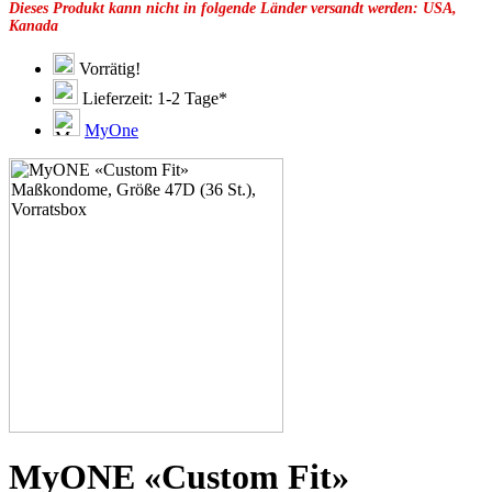
Dieses Produkt kann nicht in folgende Länder versandt werden: USA,
49G
Kanada
51C
51D
51E
Vorrätig!
51F
Lieferzeit: 1-2 Tage*
51G
51H
MyOne
53C
53D
53E
53F
53G
53H
55D
55E
55F
55G
55H
55J
57D
57E
57F
57G
57H
MyONE «Custom Fit»
57K