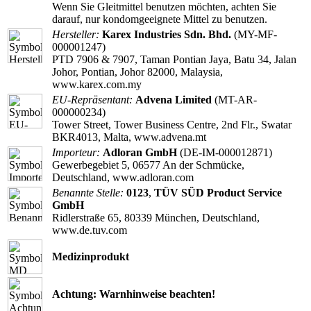
Wenn Sie Gleitmittel benutzen möchten, achten Sie
darauf, nur kondomgeeignete Mittel zu benutzen.
Hersteller:
Karex Industries Sdn. Bhd.
(MY-MF-
000001247)
PTD 7906 & 7907, Taman Pontian Jaya, Batu 34, Jalan
Johor, Pontian, Johor 82000, Malaysia,
www.karex.com.my
EU-Repräsentant:
Advena Limited
(MT-AR-
000000234)
Tower Street, Tower Business Centre, 2nd Flr., Swatar
BKR4013, Malta, www.advena.mt
Importeur:
Adloran GmbH
(DE-IM-000012871)
Gewerbegebiet 5, 06577 An der Schmücke,
Deutschland, www.adloran.com
Benannte Stelle:
0123
,
TÜV SÜD Product Service
GmbH
Ridlerstraße 65, 80339 München, Deutschland,
www.de.tuv.com
Medizinprodukt
Achtung: Warnhinweise beachten!