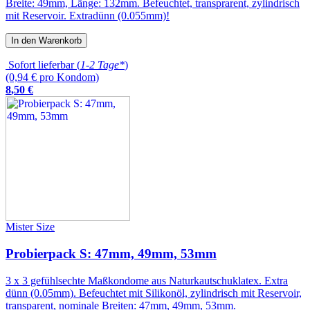
Breite: 49mm, Länge: 132mm. Befeuchtet, transprarent, zylindrisch
mit Reservoir. Extradünn (0.055mm)!
In den Warenkorb
Sofort lieferbar (
1-2 Tage*
)
(0,94 € pro Kondom)
8
,
50
€
Mister Size
Probierpack S: 47mm, 49mm, 53mm
3 x 3 gefühlsechte Maßkondome aus Naturkautschuklatex. Extra
dünn (0.05mm). Befeuchtet mit Silikonöl, zylindrisch mit Reservoir,
transparent, nominale Breiten: 47mm, 49mm, 53mm.