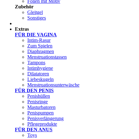
Folien mit Motiv
Zubehör
Gleitgel
Sonstiges
Test Sets
Extras
FÜR DIE VAGINA
Intim-Rasur
Zum Spielen
Diaphragmen
Menstruationstassen
Tampons
Intimhygiene
Dilatatoren
Liebeskugeln
Menstruationsunterwäsche
FÜR DEN PENIS
Penishüllen
Penisringe
Masturbatoren
Penispumpen
Penisverlängerung
Pflegeprodukte
FÜR DEN ANUS
Toys