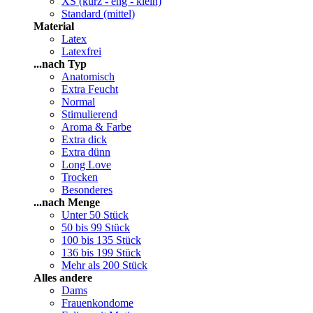
XS (kurz - eng - klein)
Standard (mittel)
Material
Latex
Latexfrei
...nach Typ
Anatomisch
Extra Feucht
Normal
Stimulierend
Aroma & Farbe
Extra dick
Extra dünn
Long Love
Trocken
Besonderes
...nach Menge
Unter 50 Stück
50 bis 99 Stück
100 bis 135 Stück
136 bis 199 Stück
Mehr als 200 Stück
Alles andere
Dams
Frauenkondome