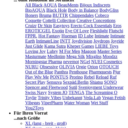
All Black
AQUA
BeauMents
Bijoux Indiscrets
BioAQUA
Black Hole
Body in Balance
BodyGliss
Boners
Bruma
BUTTR
Chippendales
Cobeco
Coquette
Cottelli Collection
Creative Conceptions
Cruizr
Dr Skin
Easytoys
Erecto Cock Essentials
Eros
EROTICGEL
Exotiq
Eye Of Love
Fleshlight
Flutschi
FPPR.
Hot Fantasy
Hueman
ID Lube
Intimate
Intimate
Earth
IntimateLine
INTT
Joydivision
Joydrops
Joyride
Just Glide
Kama Sutra
Kheper Games
LIEBE Toys
Loving Joy
Lubry
M For Men
Magoon
Master Series
Masturmate
MedIntim
Mega Silk
Mixgliss
Moodzz
Morningstar Pharma
nevernot
NGel
NUEI Cosmetics
NURU
Obsessive
OLIVIA
Orgie
Orion
OTOUCH
Out of the Blue
Panthra
Penthouse
Pharmquests
Pjur
Play Wiv Me
PONTUS
Prorino
Rebel
Reload
Ruf
Secret Play
Sensuva
Sexpäd.Berlin
Shiatsu
SONO
Spencer and Fleetwood
Sutil
Svenjoyment Underwear
Swiss Navy
System JO
TENGA
The Screaming O
Toylie
Trinity Vibes
Unbekannt
Veda.Lab
Vegan Fetish
Vibeggs
ViperPharm
Water Woman
Wet Stuff
You2Toys
Für Ihren Vorrat
...nach Größe
XL (lang - breit - groß)