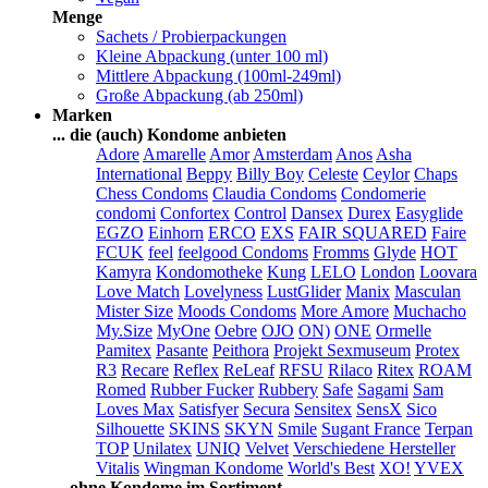
Menge
Sachets / Probierpackungen
Kleine Abpackung (unter 100 ml)
Mittlere Abpackung (100ml-249ml)
Große Abpackung (ab 250ml)
Marken
... die (auch) Kondome anbieten
Adore
Amarelle
Amor
Amsterdam
Anos
Asha
International
Beppy
Billy Boy
Celeste
Ceylor
Chaps
Chess Condoms
Claudia Condoms
Condomerie
condomi
Confortex
Control
Dansex
Durex
Easyglide
EGZO
Einhorn
ERCO
EXS
FAIR SQUARED
Faire
FCUK
feel
feelgood Condoms
Fromms
Glyde
HOT
Kamyra
Kondomotheke
Kung
LELO
London
Loovara
Love Match
Lovelyness
LustGlider
Manix
Masculan
Mister Size
Moods Condoms
More Amore
Muchacho
My.Size
MyOne
Oebre
OJO
ON)
ONE
Ormelle
Pamitex
Pasante
Peithora
Projekt Sexmuseum
Protex
R3
Recare
Reflex
ReLeaf
RFSU
Rilaco
Ritex
ROAM
Romed
Rubber Fucker
Rubbery
Safe
Sagami
Sam
Loves Max
Satisfyer
Secura
Sensitex
SensX
Sico
Silhouette
SKINS
SKYN
Smile
Sugant France
Terpan
TOP
Unilatex
UNIQ
Velvet
Verschiedene Hersteller
Vitalis
Wingman Kondome
World's Best
XO!
YVEX
... ohne Kondome im Sortiment