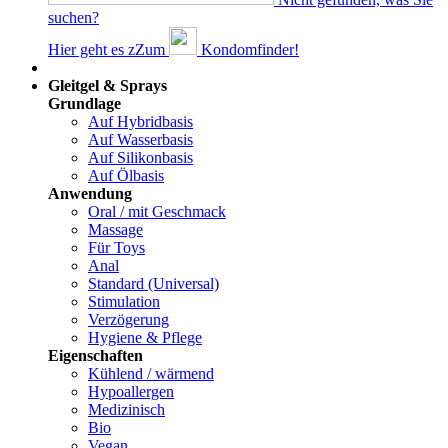
suchen?
Hier geht es z
Z
um
Kondomfinder!
Dams
Gleitgel & Sprays
Grundlage
Auf Hybridbasis
Auf Wasserbasis
Auf Silikonbasis
Auf Ölbasis
Anwendung
Oral / mit Geschmack
Massage
Für Toys
Anal
Standard (Universal)
Stimulation
Verzögerung
Hygiene & Pflege
Eigenschaften
Kühlend / wärmend
Hypoallergen
Medizinisch
Bio
Vegan