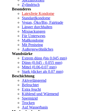
Spezialformen
Zylindrisch
Besonderes
Latexfreie Kondome
Standardkondome
Vegan, Öko/Bio, Fairtrade
Länger durchhalten
Mixpackungen
Für Unterwegs
Maßkondome
Mit Penisring
Außergewöhnliches
Wandstärke
Extrem dünn (bis 0.045 mm)
Dünn (0.045 - 0.055 mm)
Mittel (0.06-0.07 mm)
Stark (dicker als 0.07 mm)
Beschichtung
Aktverlängernd
Befeuchtet
Extra feucht
Kühlend und Wärmend
Spermizid
Trocken
Auf Wasserbasis