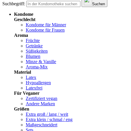
Suchbegriff:
Suchen
Kondome
Geschlecht
Kondome für Männer
Kondome für Frauen
Aroma
Früchte
Getränke
Süßigkeiten
Blumen
Minze & Vanille
Aroma-Mix
Material
Latex
Hypoallergen
Latexfrei
Für Veganer
Zertifiziert vegan
Andere Marken
Größen
Extra groß / lang / weit
Extra klein / schmal / eng
Maßgeschneidert
Sets