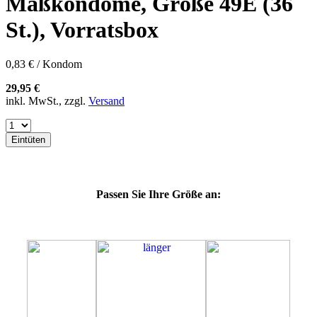
Maßkondome, Größe 49E (36
60F
60G
St.), Vorratsbox
60H
60J
60K
0,83 € / Kondom
60L
64E
29,95 €
64F
inkl. MwSt., zzgl.
Versand
64G
64K
64L
Eintüten
64M
69G
69H
69J
Passen Sie Ihre Größe an:
69K
69L
69M