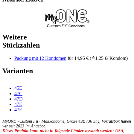
Weitere
Stückzahlen
Packung mit 12 Kondomen
für 14,95 € (≙1,25 €/ Kondom)
Varianten
45E
47C
47D
47E
47F
49C
49D
MyONE «Custom Fit» Maßkondome, Größe 49E (36 St.), Vorratsbox haben
49F
wir seit 2023 im Angebot.
Dieses Produkt kann nicht in folgende Länder versandt werden: USA,
49G