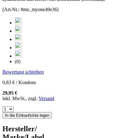
[Art-Nr.: #mo_myone49e36]
(0)
Bewertung schreiben
0,83 € / Kondom
29,95 €
inkl. MwSt., zzgl.
Versand
In die Einkaufstüte legen
Hersteller/
Marke/Label