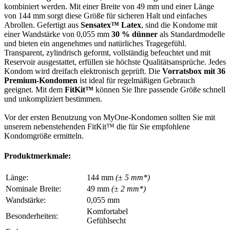
kombiniert werden. Mit einer Breite von 49 mm und einer Länge
von 144 mm sorgt diese Größe für sicheren Halt und einfaches
Abrollen. Gefertigt aus
Sensatex™ Latex
, sind die Kondome mit
einer Wandstärke von 0,055 mm
30 % dünner
als Standardmodelle
und bieten ein angenehmes und natürliches Tragegefühl.
Transparent, zylindrisch geformt, vollständig befeuchtet und mit
Reservoir ausgestattet, erfüllen sie höchste Qualitätsansprüche. Jedes
Kondom wird dreifach elektronisch geprüft. Die
Vorratsbox mit 36
Premium-Kondomen
ist ideal für regelmäßigen Gebrauch
geeignet. Mit dem
FitKit™
können Sie Ihre passende Größe schnell
und unkompliziert bestimmen.
Vor der ersten Benutzung von MyOne-Kondomen sollten Sie mit
unserem nebenstehenden FitKit™ die für Sie empfohlene
Kondomgröße ermitteln.
Produktmerkmale:
Länge:
144 mm
(± 5 mm*)
Nominale Breite:
49 mm
(± 2 mm*)
Wandstärke:
0,055 mm
Komfortabel
Besonderheiten:
Gefühlsecht