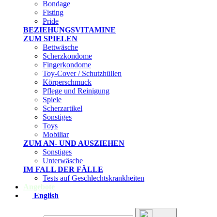
Bondage
Fisting
Pride
BEZIEHUNGSVITAMINE
ZUM SPIELEN
Bettwäsche
Scherzkondome
Fingerkondome
Toy-Cover / Schutzhüllen
Körperschmuck
Pflege und Reinigung
Spiele
Scherzartikel
Sonstiges
Toys
Mobiliar
ZUM AN- UND AUSZIEHEN
Sonstiges
Unterwäsche
IM FALL DER FÄLLE
Tests auf Geschlechtskrankheiten
Angebote
English