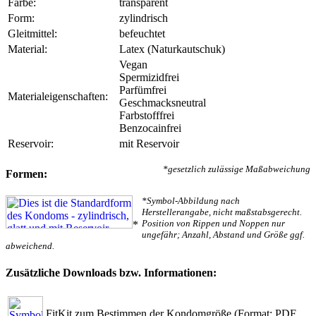
Farbe:
transparent
Form:
zylindrisch
Gleitmittel:
befeuchtet
Material:
Latex (Naturkautschuk)
Vegan
Spermizidfrei
Parfümfrei
Materialeigenschaften:
Geschmacksneutral
Farbstofffrei
Benzocainfrei
Reservoir:
mit Reservoir
*gesetzlich zulässige Maßabweichung
Formen:
*Symbol-Abbildung nach
Herstellerangabe, nicht maßstabsgerecht.
Position von Rippen und Noppen nur
*
ungefähr; Anzahl, Abstand und Größe ggf.
abweichend.
Zusätzliche Downloads bzw. Informationen:
FitKit zum Bestimmen der Kondomgröße
(Format: PDF,