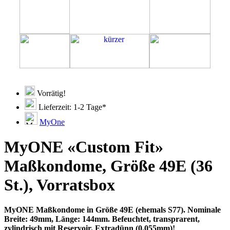
Vorrätig!
Lieferzeit: 1-2 Tage*
MyOne
MyONE «Custom Fit»
Maßkondome, Größe 49E (36
St.), Vorratsbox
MyONE Maßkondome in Größe 49E (ehemals S77). Nominale
Breite: 49mm, Länge: 144mm. Befeuchtet, transprarent,
zylindrisch mit Reservoir. Extradünn (0.055mm)!