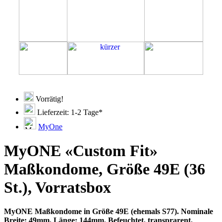
Vorrätig!
Lieferzeit: 1-2 Tage*
MyOne
MyONE «Custom Fit»
Maßkondome, Größe 49E (36
St.), Vorratsbox
MyONE Maßkondome in Größe 49E (ehemals S77). Nominale
Breite: 49mm, Länge: 144mm. Befeuchtet, transprarent,