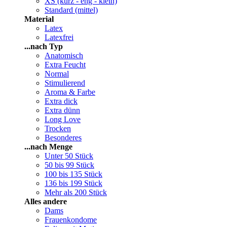
XS (kurz - eng - klein)
Standard (mittel)
Material
Latex
Latexfrei
...nach Typ
Anatomisch
Extra Feucht
Normal
Stimulierend
Aroma & Farbe
Extra dick
Extra dünn
Long Love
Trocken
Besonderes
...nach Menge
Unter 50 Stück
50 bis 99 Stück
100 bis 135 Stück
136 bis 199 Stück
Mehr als 200 Stück
Alles andere
Dams
Frauenkondome