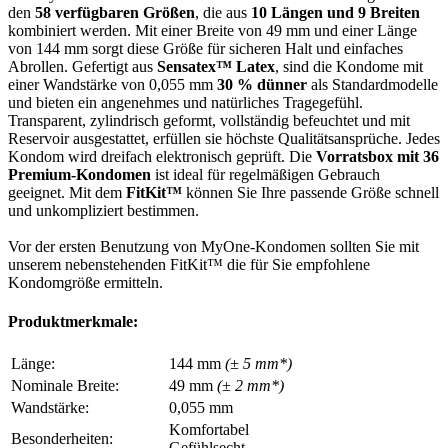
den
58 verfügbaren Größen
, die aus
10 Längen und 9 Breiten
kombiniert werden. Mit einer Breite von 49 mm und einer Länge
von 144 mm sorgt diese Größe für sicheren Halt und einfaches
Abrollen. Gefertigt aus
Sensatex™ Latex
, sind die Kondome mit
einer Wandstärke von 0,055 mm
30 % dünner
als Standardmodelle
und bieten ein angenehmes und natürliches Tragegefühl.
Transparent, zylindrisch geformt, vollständig befeuchtet und mit
Reservoir ausgestattet, erfüllen sie höchste Qualitätsansprüche. Jedes
Kondom wird dreifach elektronisch geprüft. Die
Vorratsbox mit 36
Premium-Kondomen
ist ideal für regelmäßigen Gebrauch
geeignet. Mit dem
FitKit™
können Sie Ihre passende Größe schnell
und unkompliziert bestimmen.
Vor der ersten Benutzung von MyOne-Kondomen sollten Sie mit
unserem nebenstehenden FitKit™ die für Sie empfohlene
Kondomgröße ermitteln.
Produktmerkmale:
Länge:
144 mm
(± 5 mm*)
Nominale Breite:
49 mm
(± 2 mm*)
Wandstärke:
0,055 mm
Komfortabel
Besonderheiten:
Gefühlsecht