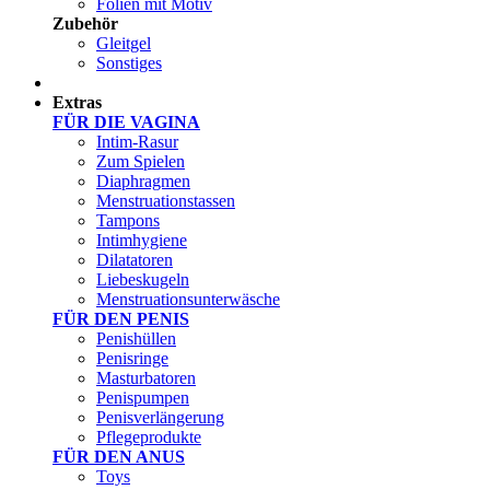
Folien mit Motiv
Zubehör
Gleitgel
Sonstiges
Test Sets
Extras
FÜR DIE VAGINA
Intim-Rasur
Zum Spielen
Diaphragmen
Menstruationstassen
Tampons
Intimhygiene
Dilatatoren
Liebeskugeln
Menstruationsunterwäsche
FÜR DEN PENIS
Penishüllen
Penisringe
Masturbatoren
Penispumpen
Penisverlängerung
Pflegeprodukte
FÜR DEN ANUS
Toys