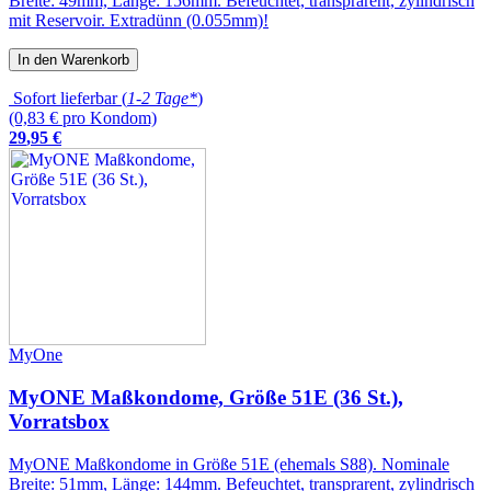
Breite: 49mm, Länge: 156mm. Befeuchtet, transprarent, zylindrisch
mit Reservoir. Extradünn (0.055mm)!
In den Warenkorb
Sofort lieferbar (
1-2 Tage*
)
(0,83 € pro Kondom)
29
,
95
€
MyOne
MyONE Maßkondome, Größe 51E (36 St.),
Vorratsbox
MyONE Maßkondome in Größe 51E (ehemals S88). Nominale
Breite: 51mm, Länge: 144mm. Befeuchtet, transprarent, zylindrisch