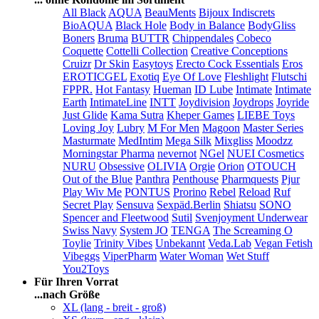
All Black
AQUA
BeauMents
Bijoux Indiscrets
BioAQUA
Black Hole
Body in Balance
BodyGliss
Boners
Bruma
BUTTR
Chippendales
Cobeco
Coquette
Cottelli Collection
Creative Conceptions
Cruizr
Dr Skin
Easytoys
Erecto Cock Essentials
Eros
EROTICGEL
Exotiq
Eye Of Love
Fleshlight
Flutschi
FPPR.
Hot Fantasy
Hueman
ID Lube
Intimate
Intimate
Earth
IntimateLine
INTT
Joydivision
Joydrops
Joyride
Just Glide
Kama Sutra
Kheper Games
LIEBE Toys
Loving Joy
Lubry
M For Men
Magoon
Master Series
Masturmate
MedIntim
Mega Silk
Mixgliss
Moodzz
Morningstar Pharma
nevernot
NGel
NUEI Cosmetics
NURU
Obsessive
OLIVIA
Orgie
Orion
OTOUCH
Out of the Blue
Panthra
Penthouse
Pharmquests
Pjur
Play Wiv Me
PONTUS
Prorino
Rebel
Reload
Ruf
Secret Play
Sensuva
Sexpäd.Berlin
Shiatsu
SONO
Spencer and Fleetwood
Sutil
Svenjoyment Underwear
Swiss Navy
System JO
TENGA
The Screaming O
Toylie
Trinity Vibes
Unbekannt
Veda.Lab
Vegan Fetish
Vibeggs
ViperPharm
Water Woman
Wet Stuff
You2Toys
Für Ihren Vorrat
...nach Größe
XL (lang - breit - groß)