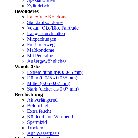
Spezialformen
Zylindrisch
Besonderes
Latexfreie Kondome
Standardkondome
Vegan, Öko/Bio, Fairtrade
Länger durchhalten
Mixpackungen
Für Unterwegs
Maßkondome
Mit Penisring
Außergewöhnliches
Wandstärke
Extrem dünn (bis 0.045 mm)
Dünn (0.045 - 0.055 mm)
Mittel (0.06-0.07 mm)
Stark (dicker als 0.07 mm)
Beschichtung
Aktverlängernd
Befeuchtet
Extra feucht
Kühlend und Wärmend
Spermizid
Trocken
Auf Wasserbasis