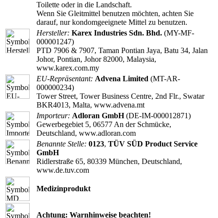
Toilette oder in die Landschaft.
Wenn Sie Gleitmittel benutzen möchten, achten Sie
darauf, nur kondomgeeignete Mittel zu benutzen.
Hersteller:
Karex Industries Sdn. Bhd.
(MY-MF-
000001247)
PTD 7906 & 7907, Taman Pontian Jaya, Batu 34, Jalan
Johor, Pontian, Johor 82000, Malaysia,
www.karex.com.my
EU-Repräsentant:
Advena Limited
(MT-AR-
000000234)
Tower Street, Tower Business Centre, 2nd Flr., Swatar
BKR4013, Malta, www.advena.mt
Importeur:
Adloran GmbH
(DE-IM-000012871)
Gewerbegebiet 5, 06577 An der Schmücke,
Deutschland, www.adloran.com
Benannte Stelle:
0123
,
TÜV SÜD Product Service
GmbH
Ridlerstraße 65, 80339 München, Deutschland,
www.de.tuv.com
Medizinprodukt
Achtung: Warnhinweise beachten!