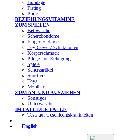
Bondage
Fisting
Pride
BEZIEHUNGSVITAMINE
ZUM SPIELEN
Bettwäsche
Scherzkondome
Fingerkondome
Toy-Cover / Schutzhüllen
Körperschmuck
Pflege und Reinigung
Spiele
Scherzartikel
Sonstiges
Toys
Mobiliar
ZUM AN- UND AUSZIEHEN
Sonstiges
Unterwäsche
IM FALL DER FÄLLE
Tests auf Geschlechtskrankheiten
Angebote
English