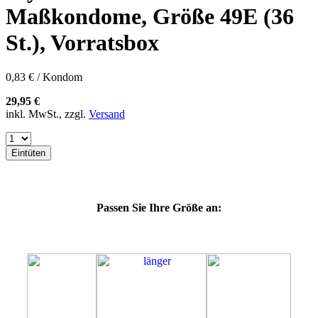
60E
Maßkondome, Größe 49E (36
60F
60G
St.), Vorratsbox
60H
60J
60K
0,83 € / Kondom
60L
64E
29,95 €
64F
inkl. MwSt., zzgl.
Versand
64G
64K
64L
Eintüten
64M
69G
69H
69J
Passen Sie Ihre Größe an:
69K
69L
69M