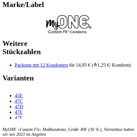
Marke/Label
Weitere
Stückzahlen
Packung mit 12 Kondomen
für 14,95 € (≙1,25 €/ Kondom)
Varianten
45E
47C
47D
47E
47F
49C
49D
MyONE «Custom Fit» Maßkondome, Größe 49E (36 St.), Vorratsbox haben
49F
wir seit 2023 im Angebot.