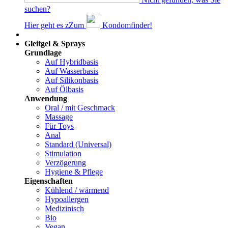
suchen?
Hier geht es z
Z
um
Kondomfinder!
Dams
Gleitgel & Sprays
Grundlage
Auf Hybridbasis
Auf Wasserbasis
Auf Silikonbasis
Auf Ölbasis
Anwendung
Oral / mit Geschmack
Massage
Für Toys
Anal
Standard (Universal)
Stimulation
Verzögerung
Hygiene & Pflege
Eigenschaften
Kühlend / wärmend
Hypoallergen
Medizinisch
Bio
Vegan