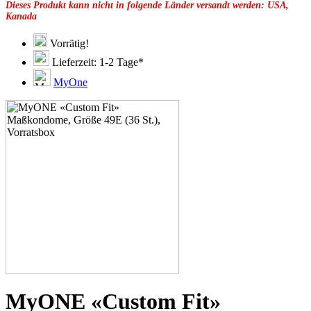
Dieses Produkt kann nicht in folgende Länder versandt werden: USA,
49G
Kanada
51C
51D
51E
Vorrätig!
51F
Lieferzeit: 1-2 Tage*
51G
51H
MyOne
53C
53D
53E
53F
53G
53H
55D
55E
55F
55G
55H
55J
57D
57E
57F
57G
57H
MyONE «Custom Fit»
57K