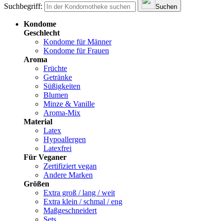
Suchbegriff:
Suchen
Kondome
Geschlecht
Kondome für Männer
Kondome für Frauen
Aroma
Früchte
Getränke
Süßigkeiten
Blumen
Minze & Vanille
Aroma-Mix
Material
Latex
Hypoallergen
Latexfrei
Für Veganer
Zertifiziert vegan
Andere Marken
Größen
Extra groß / lang / weit
Extra klein / schmal / eng
Maßgeschneidert
Sets