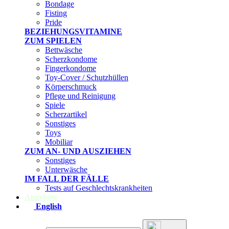
Bondage
Fisting
Pride
BEZIEHUNGSVITAMINE
ZUM SPIELEN
Bettwäsche
Scherzkondome
Fingerkondome
Toy-Cover / Schutzhüllen
Körperschmuck
Pflege und Reinigung
Spiele
Scherzartikel
Sonstiges
Toys
Mobiliar
ZUM AN- UND AUSZIEHEN
Sonstiges
Unterwäsche
IM FALL DER FÄLLE
Tests auf Geschlechtskrankheiten
Angebote
English