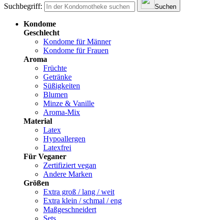
Suchbegriff:
Suchen
Kondome
Geschlecht
Kondome für Männer
Kondome für Frauen
Aroma
Früchte
Getränke
Süßigkeiten
Blumen
Minze & Vanille
Aroma-Mix
Material
Latex
Hypoallergen
Latexfrei
Für Veganer
Zertifiziert vegan
Andere Marken
Größen
Extra groß / lang / weit
Extra klein / schmal / eng
Maßgeschneidert
Sets