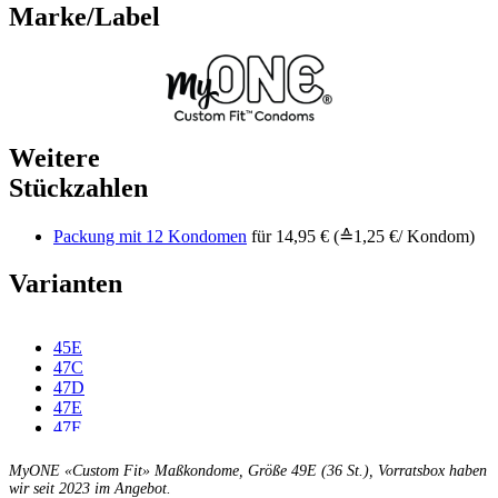
Marke/Label
Weitere
Stückzahlen
Packung mit 12 Kondomen
für 14,95 € (≙1,25 €/ Kondom)
Varianten
45E
47C
47D
47E
47F
49C
49D
MyONE «Custom Fit» Maßkondome, Größe 49E (36 St.), Vorratsbox haben
49F
wir seit 2023 im Angebot.