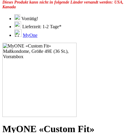
Dieses Produkt kann nicht in folgende Länder versandt werden: USA,
49G
Kanada
51C
51D
51E
Vorrätig!
51F
Lieferzeit: 1-2 Tage*
51G
51H
MyOne
53C
53D
53E
53F
53G
53H
55D
55E
55F
55G
55H
55J
57D
57E
57F
57G
57H
MyONE «Custom Fit»
57K