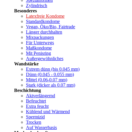
Spezialformen
Zylindrisch
Besonderes
Latexfreie Kondome
Standardkondome
Vegan, Öko/Bio, Fairtrade
Länger durchhalten
Mixpackungen
Für Unterwegs
Maßkondome
Mit Penisring
Außergewöhnliches
Wandstärke
Extrem dünn (bis 0.045 mm)
Dünn (0.045 - 0.055 mm)
Mittel (0.06-0.07 mm)
Stark (dicker als 0.07 mm)
Beschichtung
Aktverlängernd
Befeuchtet
Extra feucht
Kühlend und Wärmend
Spermizid
Trocken
Auf Wasserbasis