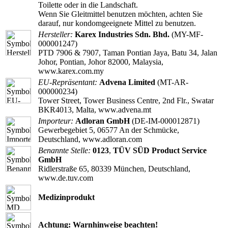
Toilette oder in die Landschaft.
Wenn Sie Gleitmittel benutzen möchten, achten Sie
darauf, nur kondomgeeignete Mittel zu benutzen.
Hersteller:
Karex Industries Sdn. Bhd.
(MY-MF-
000001247)
PTD 7906 & 7907, Taman Pontian Jaya, Batu 34, Jalan
Johor, Pontian, Johor 82000, Malaysia,
www.karex.com.my
EU-Repräsentant:
Advena Limited
(MT-AR-
000000234)
Tower Street, Tower Business Centre, 2nd Flr., Swatar
BKR4013, Malta, www.advena.mt
Importeur:
Adloran GmbH
(DE-IM-000012871)
Gewerbegebiet 5, 06577 An der Schmücke,
Deutschland, www.adloran.com
Benannte Stelle:
0123
,
TÜV SÜD Product Service
GmbH
Ridlerstraße 65, 80339 München, Deutschland,
www.de.tuv.com
Medizinprodukt
Achtung: Warnhinweise beachten!