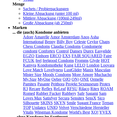
Menge
Sachets / Probierpackungen
Kleine Abpackung (unter 100 ml)
Mittlere Abpackung (100ml-249ml)
Große Abpackung (ab 250ml)
Marken
... die (auch) Kondome anbieten
Adore
Amarelle
Amor
Amsterdam
Anos
Asha
International
Beppy
Billy Boy
Celeste
Ceylor
Chaps
Chess Condoms
Claudia Condoms
Condomerie
condomi
Confortex
Control
Dansex
Durex
Easyglide
EGZO
Einhorn
ERCO
EXS
FAIR SQUARED
Faire
FCUK
feel
feelgood Condoms
Fromms
Glyde
HOT
Kamyra
Kondomotheke
Kung
LELO
London
Loovara
Love Match
Lovelyness
LustGlider
Manix
Masculan
Mister Size
Moods Condoms
More Amore
Muchacho
My.Size
MyOne
Oebre
OJO
ON)
ONE
Ormelle
Pamitex
Pasante
Peithora
Projekt Sexmuseum
Protex
R3
Recare
Reflex
ReLeaf
RFSU
Rilaco
Ritex
ROAM
Romed
Rubber Fucker
Rubbery
Safe
Sagami
Sam
Loves Max
Satisfyer
Secura
Sensitex
SensX
Sico
Silhouette
SKINS
SKYN
Smile
Sugant France
Terpan
TOP
Unilatex
UNIQ
Velvet
Verschiedene Hersteller
Vitalis
Wingman Kondome
World's Best
XO!
YVEX
... ohne Kondome im Sortiment