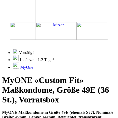
Vorrätig!
Lieferzeit: 1-2 Tage*
MyOne
MyONE «Custom Fit»
Maßkondome, Größe 49E (36
St.), Vorratsbox
MyONE Maßkondome in Größe 49E (ehemals S77). Nominale
Breite: 49mm, Länge: 144mm. Befeuchtet, transprarent,