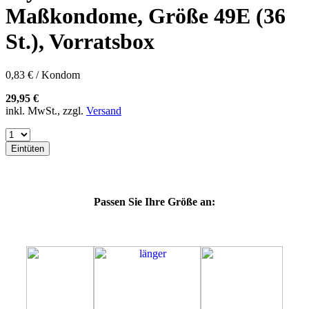
60E
Maßkondome, Größe 49E (36
60F
60G
St.), Vorratsbox
60H
60J
60K
0,83 € / Kondom
60L
64E
29,95 €
64F
inkl. MwSt., zzgl.
Versand
64G
64K
64L
Eintüten
64M
69G
69H
69J
Passen Sie Ihre Größe an:
69K
69L
69M