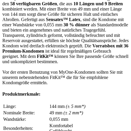
den
58 verfügbaren Größen
, die aus
10 Längen und 9 Breiten
kombiniert werden. Mit einer Breite von 49 mm und einer Länge
von 144 mm sorgt diese Größe für sicheren Halt und einfaches
Abrollen. Gefertigt aus
Sensatex™ Latex
, sind die Kondome mit
einer Wandstärke von 0,055 mm
30 % dünner
als Standardmodelle
und bieten ein angenehmes und natürliches Tragegefühl.
Transparent, zylindrisch geformt, vollständig befeuchtet und mit
Reservoir ausgestattet, erfüllen sie höchste Qualitätsansprüche. Jedes
Kondom wird dreifach elektronisch geprüft. Die
Vorratsbox mit 36
Premium-Kondomen
ist ideal für regelmäßigen Gebrauch
geeignet. Mit dem
FitKit™
können Sie Ihre passende Größe schnell
und unkompliziert bestimmen.
Vor der ersten Benutzung von MyOne-Kondomen sollten Sie mit
unserem nebenstehenden FitKit™ die für Sie empfohlene
Kondomgröße ermitteln.
Produktmerkmale:
Länge:
144 mm
(± 5 mm*)
Nominale Breite:
49 mm
(± 2 mm*)
Wandstärke:
0,055 mm
Komfortabel
Besonderheiten:
Gefühlsecht