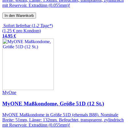
Breite: 49mm, Länge: 156mm. Befeuchtet, transprarent, zylindrisch
mit Reservoir. Extradünn (0.055mm)!
In den Warenkorb
Sofort lieferbar (
1-2 Tage*
)
(1,25 € pro Kondom)
14
,
95
€
MyOne
MyONE Maßkondome, Größe 51D (12 St.)
MyONE Maßkondome in Größe 51D (ehemals B88). Nominale
Breite: 51mm, Länge: 132mm. Befeuchtet, transprarent, zylindrisch
mit Reservoir. Extradünn (0.055mm)!