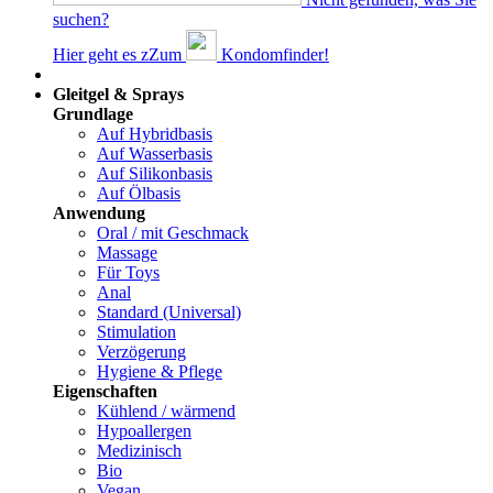
suchen?
Hier geht es z
Z
um
Kondomfinder!
Dams
Gleitgel & Sprays
Grundlage
Auf Hybridbasis
Auf Wasserbasis
Auf Silikonbasis
Auf Ölbasis
Anwendung
Oral / mit Geschmack
Massage
Für Toys
Anal
Standard (Universal)
Stimulation
Verzögerung
Hygiene & Pflege
Eigenschaften
Kühlend / wärmend
Hypoallergen
Medizinisch
Bio
Vegan