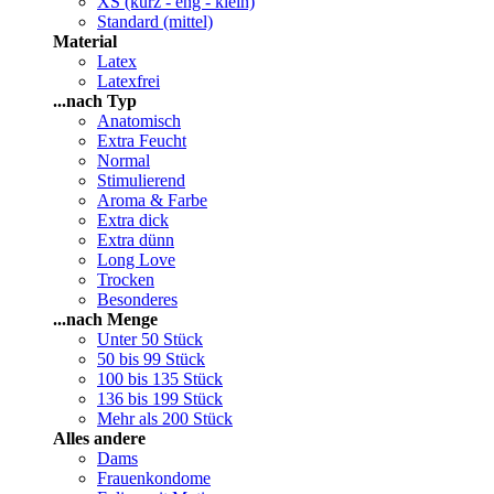
XS (kurz - eng - klein)
Standard (mittel)
Material
Latex
Latexfrei
...nach Typ
Anatomisch
Extra Feucht
Normal
Stimulierend
Aroma & Farbe
Extra dick
Extra dünn
Long Love
Trocken
Besonderes
...nach Menge
Unter 50 Stück
50 bis 99 Stück
100 bis 135 Stück
136 bis 199 Stück
Mehr als 200 Stück
Alles andere
Dams
Frauenkondome