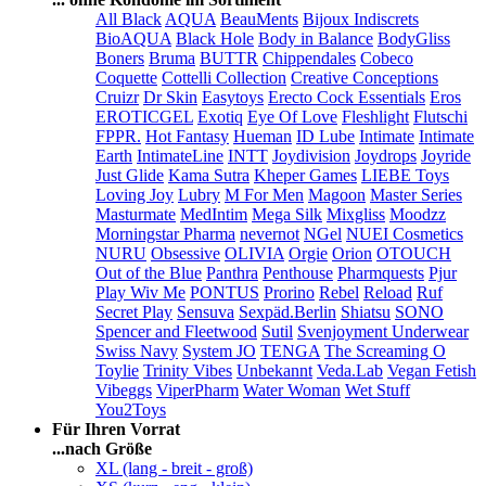
All Black
AQUA
BeauMents
Bijoux Indiscrets
BioAQUA
Black Hole
Body in Balance
BodyGliss
Boners
Bruma
BUTTR
Chippendales
Cobeco
Coquette
Cottelli Collection
Creative Conceptions
Cruizr
Dr Skin
Easytoys
Erecto Cock Essentials
Eros
EROTICGEL
Exotiq
Eye Of Love
Fleshlight
Flutschi
FPPR.
Hot Fantasy
Hueman
ID Lube
Intimate
Intimate
Earth
IntimateLine
INTT
Joydivision
Joydrops
Joyride
Just Glide
Kama Sutra
Kheper Games
LIEBE Toys
Loving Joy
Lubry
M For Men
Magoon
Master Series
Masturmate
MedIntim
Mega Silk
Mixgliss
Moodzz
Morningstar Pharma
nevernot
NGel
NUEI Cosmetics
NURU
Obsessive
OLIVIA
Orgie
Orion
OTOUCH
Out of the Blue
Panthra
Penthouse
Pharmquests
Pjur
Play Wiv Me
PONTUS
Prorino
Rebel
Reload
Ruf
Secret Play
Sensuva
Sexpäd.Berlin
Shiatsu
SONO
Spencer and Fleetwood
Sutil
Svenjoyment Underwear
Swiss Navy
System JO
TENGA
The Screaming O
Toylie
Trinity Vibes
Unbekannt
Veda.Lab
Vegan Fetish
Vibeggs
ViperPharm
Water Woman
Wet Stuff
You2Toys
Für Ihren Vorrat
...nach Größe
XL (lang - breit - groß)