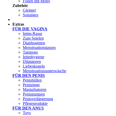
Folien mit Motiv
Zubehör
Gleitgel
Sonstiges
Test Sets
Extras
FÜR DIE VAGINA
Intim-Rasur
Zum Spielen
Diaphragmen
Menstruationstassen
Tampons
Intimhygiene
Dilatatoren
Liebeskugeln
Menstruationsunterwäsche
FÜR DEN PENIS
Penishüllen
Penisringe
Masturbatoren
Penispumpen
Penisverlängerung
Pflegeprodukte
FÜR DEN ANUS
Toys