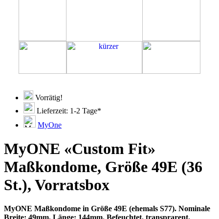
Vorrätig!
Lieferzeit: 1-2 Tage*
MyOne
MyONE «Custom Fit»
Maßkondome, Größe 49E (36
St.), Vorratsbox
MyONE Maßkondome in Größe 49E (ehemals S77). Nominale
Breite: 49mm, Länge: 144mm. Befeuchtet, transprarent,