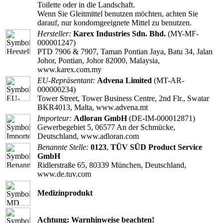
Toilette oder in die Landschaft.
Wenn Sie Gleitmittel benutzen möchten, achten Sie
darauf, nur kondomgeeignete Mittel zu benutzen.
Hersteller:
Karex Industries Sdn. Bhd.
(MY-MF-
000001247)
PTD 7906 & 7907, Taman Pontian Jaya, Batu 34, Jalan
Johor, Pontian, Johor 82000, Malaysia,
www.karex.com.my
EU-Repräsentant:
Advena Limited
(MT-AR-
000000234)
Tower Street, Tower Business Centre, 2nd Flr., Swatar
BKR4013, Malta, www.advena.mt
Importeur:
Adloran GmbH
(DE-IM-000012871)
Gewerbegebiet 5, 06577 An der Schmücke,
Deutschland, www.adloran.com
Benannte Stelle:
0123
,
TÜV SÜD Product Service
GmbH
Ridlerstraße 65, 80339 München, Deutschland,
www.de.tuv.com
Medizinprodukt
Achtung: Warnhinweise beachten!