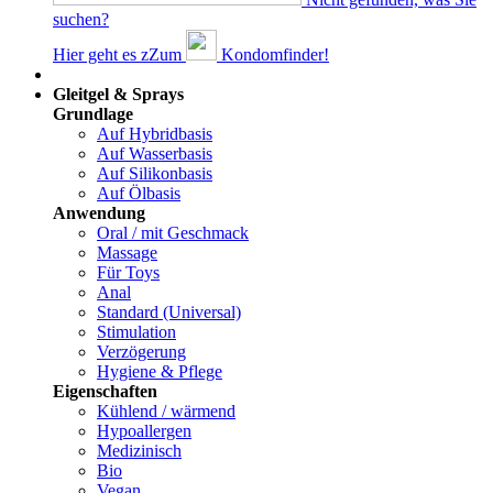
suchen?
Hier geht es z
Z
um
Kondomfinder!
Dams
Gleitgel & Sprays
Grundlage
Auf Hybridbasis
Auf Wasserbasis
Auf Silikonbasis
Auf Ölbasis
Anwendung
Oral / mit Geschmack
Massage
Für Toys
Anal
Standard (Universal)
Stimulation
Verzögerung
Hygiene & Pflege
Eigenschaften
Kühlend / wärmend
Hypoallergen
Medizinisch
Bio
Vegan