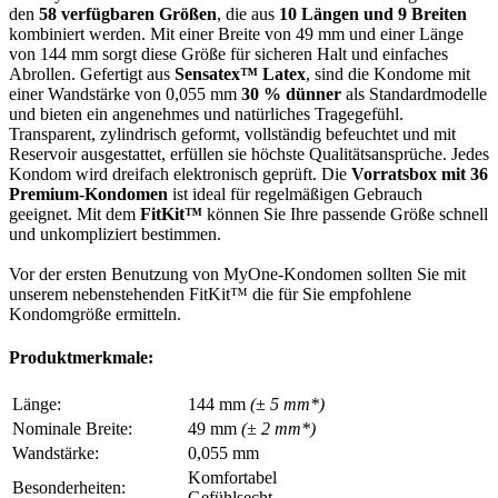
den
58 verfügbaren Größen
, die aus
10 Längen und 9 Breiten
kombiniert werden. Mit einer Breite von 49 mm und einer Länge
von 144 mm sorgt diese Größe für sicheren Halt und einfaches
Abrollen. Gefertigt aus
Sensatex™ Latex
, sind die Kondome mit
einer Wandstärke von 0,055 mm
30 % dünner
als Standardmodelle
und bieten ein angenehmes und natürliches Tragegefühl.
Transparent, zylindrisch geformt, vollständig befeuchtet und mit
Reservoir ausgestattet, erfüllen sie höchste Qualitätsansprüche. Jedes
Kondom wird dreifach elektronisch geprüft. Die
Vorratsbox mit 36
Premium-Kondomen
ist ideal für regelmäßigen Gebrauch
geeignet. Mit dem
FitKit™
können Sie Ihre passende Größe schnell
und unkompliziert bestimmen.
Vor der ersten Benutzung von MyOne-Kondomen sollten Sie mit
unserem nebenstehenden FitKit™ die für Sie empfohlene
Kondomgröße ermitteln.
Produktmerkmale:
Länge:
144 mm
(± 5 mm*)
Nominale Breite:
49 mm
(± 2 mm*)
Wandstärke:
0,055 mm
Komfortabel
Besonderheiten:
Gefühlsecht