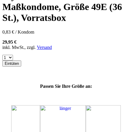
60E
Maßkondome, Größe 49E (36
60F
60G
St.), Vorratsbox
60H
60J
60K
0,83 € / Kondom
60L
64E
29,95 €
64F
inkl. MwSt., zzgl.
Versand
64G
64K
64L
Eintüten
64M
69G
69H
69J
Passen Sie Ihre Größe an:
69K
69L
69M