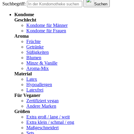
Suchbegriff:
Suchen
Kondome
Geschlecht
Kondome für Männer
Kondome für Frauen
Aroma
Früchte
Getränke
Süßigkeiten
Blumen
Minze & Vanille
Aroma-Mix
Material
Latex
Hypoallergen
Latexfrei
Für Veganer
Zertifiziert vegan
Andere Marken
Größen
Extra groß / lang / weit
Extra klein / schmal / eng
Maßgeschneidert
Sets