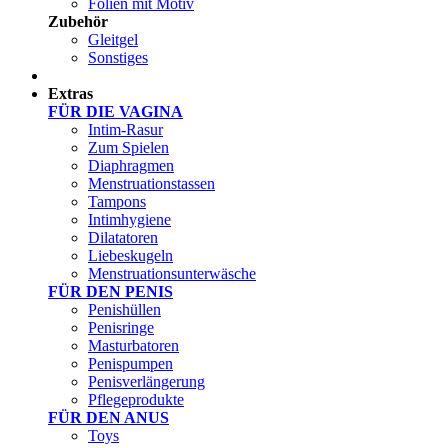
Folien mit Motiv
Zubehör
Gleitgel
Sonstiges
Test Sets
Extras
FÜR DIE VAGINA
Intim-Rasur
Zum Spielen
Diaphragmen
Menstruationstassen
Tampons
Intimhygiene
Dilatatoren
Liebeskugeln
Menstruationsunterwäsche
FÜR DEN PENIS
Penishüllen
Penisringe
Masturbatoren
Penispumpen
Penisverlängerung
Pflegeprodukte
FÜR DEN ANUS
Toys