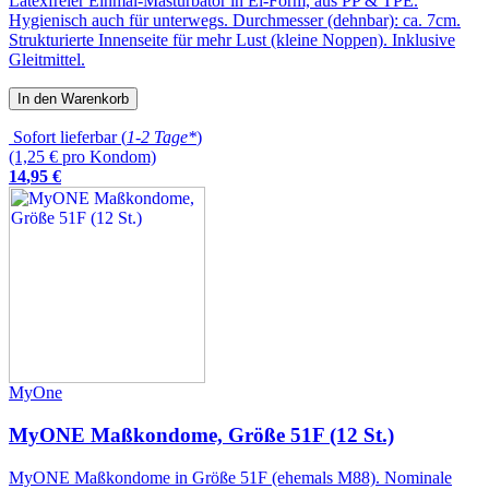
Latexfreier Einmal-Masturbator in Ei-Form, aus PP & TPE.
Hygienisch auch für unterwegs. Durchmesser (dehnbar): ca. 7cm.
Strukturierte Innenseite für mehr Lust (kleine Noppen). Inklusive
Gleitmittel.
In den Warenkorb
Sofort lieferbar (
1-2 Tage*
)
(1,25 € pro Kondom)
14
,
95
€
MyOne
MyONE Maßkondome, Größe 51F (12 St.)
MyONE Maßkondome in Größe 51F (ehemals M88). Nominale