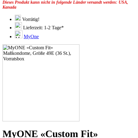
Dieses Produkt kann nicht in folgende Länder versandt werden: USA,
49G
Kanada
51C
51D
51E
Vorrätig!
51F
Lieferzeit: 1-2 Tage*
51G
51H
MyOne
53C
53D
53E
53F
53G
53H
55D
55E
55F
55G
55H
55J
57D
57E
57F
57G
57H
MyONE «Custom Fit»
57K