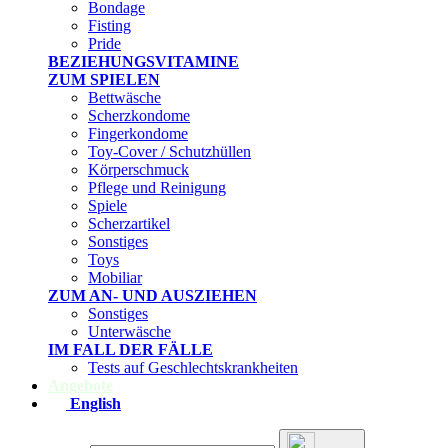
Bondage
Fisting
Pride
BEZIEHUNGSVITAMINE
ZUM SPIELEN
Bettwäsche
Scherzkondome
Fingerkondome
Toy-Cover / Schutzhüllen
Körperschmuck
Pflege und Reinigung
Spiele
Scherzartikel
Sonstiges
Toys
Mobiliar
ZUM AN- UND AUSZIEHEN
Sonstiges
Unterwäsche
IM FALL DER FÄLLE
Tests auf Geschlechtskrankheiten
Angebote
English