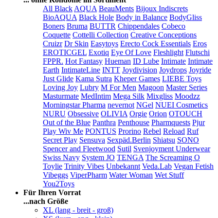
All Black
AQUA
BeauMents
Bijoux Indiscrets
BioAQUA
Black Hole
Body in Balance
BodyGliss
Boners
Bruma
BUTTR
Chippendales
Cobeco
Coquette
Cottelli Collection
Creative Conceptions
Cruizr
Dr Skin
Easytoys
Erecto Cock Essentials
Eros
EROTICGEL
Exotiq
Eye Of Love
Fleshlight
Flutschi
FPPR.
Hot Fantasy
Hueman
ID Lube
Intimate
Intimate
Earth
IntimateLine
INTT
Joydivision
Joydrops
Joyride
Just Glide
Kama Sutra
Kheper Games
LIEBE Toys
Loving Joy
Lubry
M For Men
Magoon
Master Series
Masturmate
MedIntim
Mega Silk
Mixgliss
Moodzz
Morningstar Pharma
nevernot
NGel
NUEI Cosmetics
NURU
Obsessive
OLIVIA
Orgie
Orion
OTOUCH
Out of the Blue
Panthra
Penthouse
Pharmquests
Pjur
Play Wiv Me
PONTUS
Prorino
Rebel
Reload
Ruf
Secret Play
Sensuva
Sexpäd.Berlin
Shiatsu
SONO
Spencer and Fleetwood
Sutil
Svenjoyment Underwear
Swiss Navy
System JO
TENGA
The Screaming O
Toylie
Trinity Vibes
Unbekannt
Veda.Lab
Vegan Fetish
Vibeggs
ViperPharm
Water Woman
Wet Stuff
You2Toys
Für Ihren Vorrat
...nach Größe
XL (lang - breit - groß)