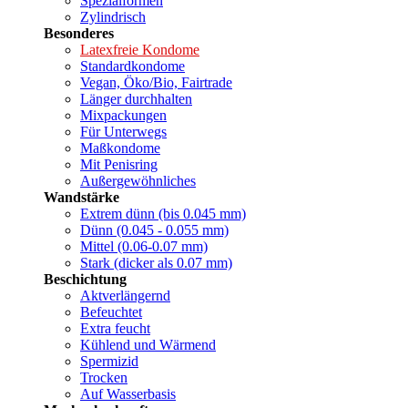
Spezialformen
Zylindrisch
Besonderes
Latexfreie Kondome
Standardkondome
Vegan, Öko/Bio, Fairtrade
Länger durchhalten
Mixpackungen
Für Unterwegs
Maßkondome
Mit Penisring
Außergewöhnliches
Wandstärke
Extrem dünn (bis 0.045 mm)
Dünn (0.045 - 0.055 mm)
Mittel (0.06-0.07 mm)
Stark (dicker als 0.07 mm)
Beschichtung
Aktverlängernd
Befeuchtet
Extra feucht
Kühlend und Wärmend
Spermizid
Trocken
Auf Wasserbasis