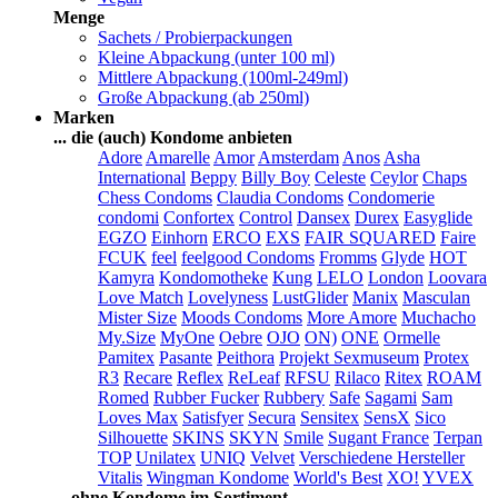
Menge
Sachets / Probierpackungen
Kleine Abpackung (unter 100 ml)
Mittlere Abpackung (100ml-249ml)
Große Abpackung (ab 250ml)
Marken
... die (auch) Kondome anbieten
Adore
Amarelle
Amor
Amsterdam
Anos
Asha
International
Beppy
Billy Boy
Celeste
Ceylor
Chaps
Chess Condoms
Claudia Condoms
Condomerie
condomi
Confortex
Control
Dansex
Durex
Easyglide
EGZO
Einhorn
ERCO
EXS
FAIR SQUARED
Faire
FCUK
feel
feelgood Condoms
Fromms
Glyde
HOT
Kamyra
Kondomotheke
Kung
LELO
London
Loovara
Love Match
Lovelyness
LustGlider
Manix
Masculan
Mister Size
Moods Condoms
More Amore
Muchacho
My.Size
MyOne
Oebre
OJO
ON)
ONE
Ormelle
Pamitex
Pasante
Peithora
Projekt Sexmuseum
Protex
R3
Recare
Reflex
ReLeaf
RFSU
Rilaco
Ritex
ROAM
Romed
Rubber Fucker
Rubbery
Safe
Sagami
Sam
Loves Max
Satisfyer
Secura
Sensitex
SensX
Sico
Silhouette
SKINS
SKYN
Smile
Sugant France
Terpan
TOP
Unilatex
UNIQ
Velvet
Verschiedene Hersteller
Vitalis
Wingman Kondome
World's Best
XO!
YVEX
... ohne Kondome im Sortiment