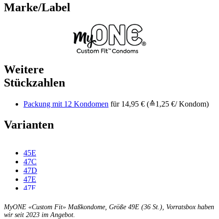
Marke/Label
Weitere
Stückzahlen
Packung mit 12 Kondomen
für 14,95 € (≙1,25 €/ Kondom)
Varianten
45E
47C
47D
47E
47F
49C
49D
MyONE «Custom Fit» Maßkondome, Größe 49E (36 St.), Vorratsbox haben
49F
wir seit 2023 im Angebot.