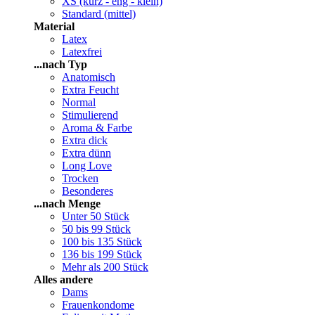
XS (kurz - eng - klein)
Standard (mittel)
Material
Latex
Latexfrei
...nach Typ
Anatomisch
Extra Feucht
Normal
Stimulierend
Aroma & Farbe
Extra dick
Extra dünn
Long Love
Trocken
Besonderes
...nach Menge
Unter 50 Stück
50 bis 99 Stück
100 bis 135 Stück
136 bis 199 Stück
Mehr als 200 Stück
Alles andere
Dams
Frauenkondome