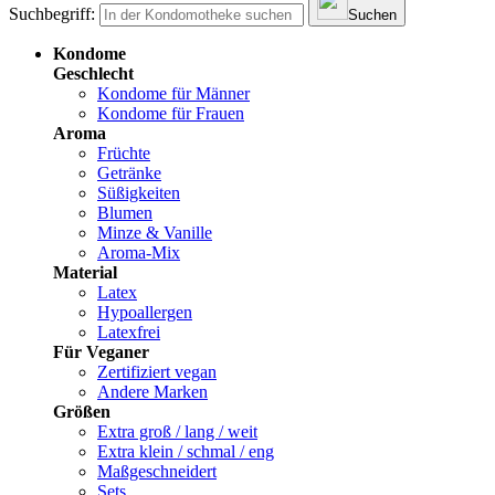
Suchbegriff:
Suchen
Kondome
Geschlecht
Kondome für Männer
Kondome für Frauen
Aroma
Früchte
Getränke
Süßigkeiten
Blumen
Minze & Vanille
Aroma-Mix
Material
Latex
Hypoallergen
Latexfrei
Für Veganer
Zertifiziert vegan
Andere Marken
Größen
Extra groß / lang / weit
Extra klein / schmal / eng
Maßgeschneidert
Sets