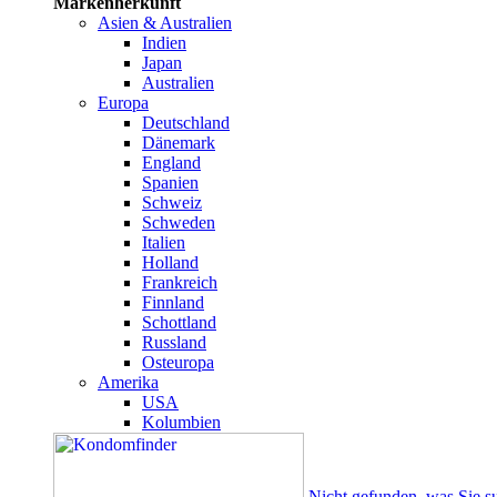
Markenherkunft
Asien & Australien
Indien
Japan
Australien
Europa
Deutschland
Dänemark
England
Spanien
Schweiz
Schweden
Italien
Holland
Frankreich
Finnland
Schottland
Russland
Osteuropa
Amerika
USA
Kolumbien
Nicht gefunden, was Sie s