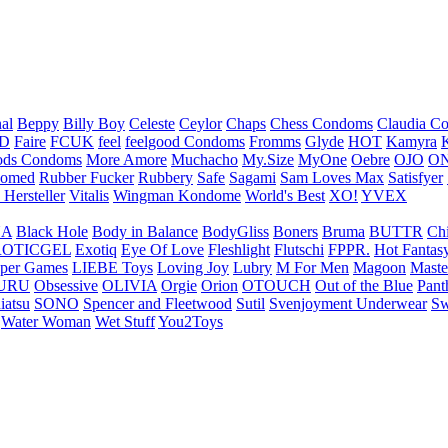
nal
Beppy
Billy Boy
Celeste
Ceylor
Chaps
Chess Condoms
Claudia C
ED
Faire
FCUK
feel
feelgood Condoms
Fromms
Glyde
HOT
Kamyra
ds Condoms
More Amore
Muchacho
My.Size
MyOne
Oebre
OJO
ON
omed
Rubber Fucker
Rubbery
Safe
Sagami
Sam Loves Max
Satisfyer
 Hersteller
Vitalis
Wingman Kondome
World's Best
XO!
YVEX
UA
Black Hole
Body in Balance
BodyGliss
Boners
Bruma
BUTTR
Ch
ROTICGEL
Exotiq
Eye Of Love
Fleshlight
Flutschi
FPPR.
Hot Fantas
per Games
LIEBE Toys
Loving Joy
Lubry
M For Men
Magoon
Maste
URU
Obsessive
OLIVIA
Orgie
Orion
OTOUCH
Out of the Blue
Pant
iatsu
SONO
Spencer and Fleetwood
Sutil
Svenjoyment Underwear
Sw
Water Woman
Wet Stuff
You2Toys