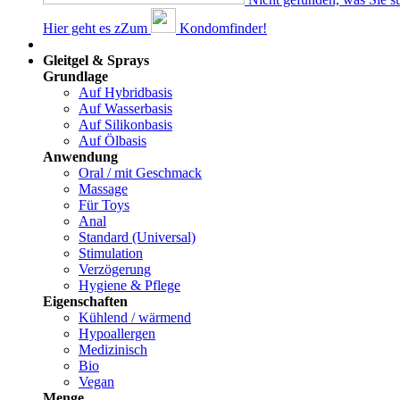
Hier geht es z
Z
um
Kondomfinder!
Dams
Gleitgel & Sprays
Grundlage
Auf Hybridbasis
Auf Wasserbasis
Auf Silikonbasis
Auf Ölbasis
Anwendung
Oral / mit Geschmack
Massage
Für Toys
Anal
Standard (Universal)
Stimulation
Verzögerung
Hygiene & Pflege
Eigenschaften
Kühlend / wärmend
Hypoallergen
Medizinisch
Bio
Vegan
Menge