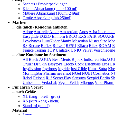
Sachets / Probierpackungen
Kleine Abpackung (unter 100 ml)
Mittlere Abpackung (100ml-249ml)
Große Abpackung (ab 250ml)
Marken
... die (auch) Kondome anbieten
Adore
Amarelle
Amor
Amsterdam
Anos
Asha Internatio
Easyglide
EGZO
Einhorn
ERCO
EXS
FAIR SQUAR
Lovelyness
LustGlider
Manix
Masculan
Mister Size
Moo
R3
Recare
Reflex
ReLeaf
RFSU
Rilaco
Ritex
ROAM
R
France
Terpan
TOP
Unilatex
UNIQ
Velvet
Verschiedene
... ohne Kondome im Sortiment
All Black
AQUA
BeauMents
Bijoux Indiscrets
BioAQ
Cruizr
Dr Skin
Easytoys
Erecto Cock Essentials
Eros
E
Joydivision
Joydrops
Joyride
Just Glide
Kama Sutra
Khe
Morningstar Pharma
nevernot
NGel
NUEI Cosmetics
N
Rebel
Reload
Ruf
Secret Play
Sensuva
Sexpäd.Berlin
Sh
Unbekannt
Veda.Lab
Vegan Fetish
Vibeggs
ViperPharm
Für Ihren Vorrat
...nach Größe
XL (lang - breit - groß)
XS (kurz - eng - klein)
Standard (mittel)
Material
Latex