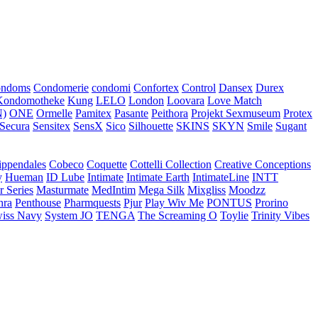
ondoms
Condomerie
condomi
Confortex
Control
Dansex
Durex
Kondomotheke
Kung
LELO
London
Loovara
Love Match
)
ONE
Ormelle
Pamitex
Pasante
Peithora
Projekt Sexmuseum
Protex
Secura
Sensitex
SensX
Sico
Silhouette
SKINS
SKYN
Smile
Sugant
ippendales
Cobeco
Coquette
Cottelli Collection
Creative Conceptions
y
Hueman
ID Lube
Intimate
Intimate Earth
IntimateLine
INTT
r Series
Masturmate
MedIntim
Mega Silk
Mixgliss
Moodzz
hra
Penthouse
Pharmquests
Pjur
Play Wiv Me
PONTUS
Prorino
iss Navy
System JO
TENGA
The Screaming O
Toylie
Trinity Vibes