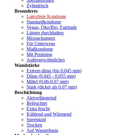
Spezialformen
Zylindrisch
Besonderes
Latexfreie Kondome
Standardkondome
Vegan, Öko/Bio, Fairtrade
Länger durchhalten
Mixpackungen
Für Unterwegs
Maßkondome
Mit Penisring
Außergewöhnliches
Wandstärke
Extrem dünn (bis 0.045 mm)
Dünn (0.045 - 0.055 mm)
Mittel (0.06-0.07 mm)
Stark (dicker als 0.07 mm)
Beschichtung
Aktverlängernd
Befeuchtet
Extra feucht
Kühlend und Wärmend
Spermizid
Trocken
Auf Wasserbasis