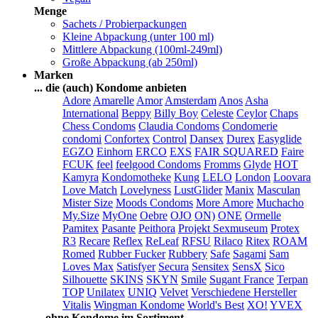
Menge
Sachets / Probierpackungen
Kleine Abpackung (unter 100 ml)
Mittlere Abpackung (100ml-249ml)
Große Abpackung (ab 250ml)
Marken
... die (auch) Kondome anbieten
Adore
Amarelle
Amor
Amsterdam
Anos
Asha
International
Beppy
Billy Boy
Celeste
Ceylor
Chaps
Chess Condoms
Claudia Condoms
Condomerie
condomi
Confortex
Control
Dansex
Durex
Easyglide
EGZO
Einhorn
ERCO
EXS
FAIR SQUARED
Faire
FCUK
feel
feelgood Condoms
Fromms
Glyde
HOT
Kamyra
Kondomotheke
Kung
LELO
London
Loovara
Love Match
Lovelyness
LustGlider
Manix
Masculan
Mister Size
Moods Condoms
More Amore
Muchacho
My.Size
MyOne
Oebre
OJO
ON)
ONE
Ormelle
Pamitex
Pasante
Peithora
Projekt Sexmuseum
Protex
R3
Recare
Reflex
ReLeaf
RFSU
Rilaco
Ritex
ROAM
Romed
Rubber Fucker
Rubbery
Safe
Sagami
Sam
Loves Max
Satisfyer
Secura
Sensitex
SensX
Sico
Silhouette
SKINS
SKYN
Smile
Sugant France
Terpan
TOP
Unilatex
UNIQ
Velvet
Verschiedene Hersteller
Vitalis
Wingman Kondome
World's Best
XO!
YVEX
... ohne Kondome im Sortiment