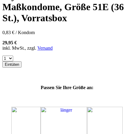
60E
Maßkondome, Größe 51E (36
60F
60G
St.), Vorratsbox
60H
60J
60K
0,83 € / Kondom
60L
64E
29,95 €
64F
inkl. MwSt., zzgl.
Versand
64G
64K
64L
Eintüten
64M
69G
69H
69J
Passen Sie Ihre Größe an:
69K
69L
69M