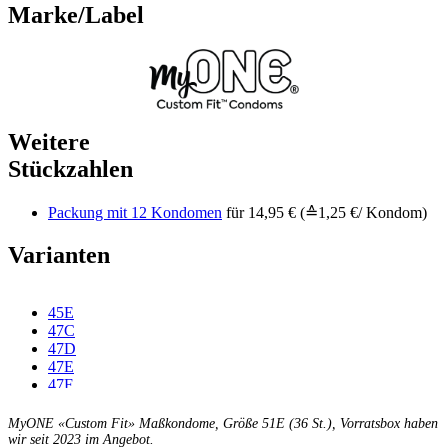
Marke/Label
Weitere
Stückzahlen
Packung mit 12 Kondomen
für 14,95 € (≙1,25 €/ Kondom)
Varianten
45E
47C
47D
47E
47F
49C
49D
MyONE «Custom Fit» Maßkondome, Größe 51E (36 St.), Vorratsbox haben
49E
wir seit 2023 im Angebot.