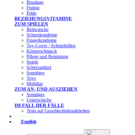
Bondage
Fisting
Pride
BEZIEHUNGSVITAMINE
ZUM SPIELEN
Bettwäsche
Scherzkondome
Fingerkondome
Toy-Cover / Schutzhüllen
Körperschmuck
Pflege und Reinigung
Spiele
Scherzartikel
Sonstiges
Toys
Mobiliar
ZUM AN- UND AUSZIEHEN
Sonstiges
Unterwäsche
IM FALL DER FÄLLE
Tests auf Geschlechtskrankheiten
Angebote
English