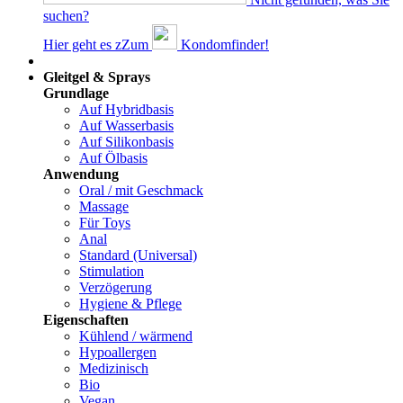
suchen?
Hier geht es z
Z
um
Kondomfinder!
Dams
Gleitgel & Sprays
Grundlage
Auf Hybridbasis
Auf Wasserbasis
Auf Silikonbasis
Auf Ölbasis
Anwendung
Oral / mit Geschmack
Massage
Für Toys
Anal
Standard (Universal)
Stimulation
Verzögerung
Hygiene & Pflege
Eigenschaften
Kühlend / wärmend
Hypoallergen
Medizinisch
Bio
Vegan