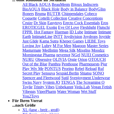
All Black
AQUA
BeauMents
Bijoux Indiscrets
BioAQUA
Black Hole
Body in Balance
BodyGliss
Boners
Bruma
BUTTR
Chippendales
Cobeco
Coquette
Cottelli Collection
Creative Conceptions
Cruizr
Dr Skin
Easytoys
Erecto Cock Essentials
Eros
EROTICGEL
Exotiq
Eye Of Love
Fleshlight
Flutschi
FPPR.
Hot Fantasy
Hueman
ID Lube
Intimate
Intimate
Earth
IntimateLine
INTT
Joydivision
Joydrops
Joyride
Just Glide
Kama Sutra
Kheper Games
LIEBE Toys
Loving Joy
Lubry
M For Men
Magoon
Master Series
Masturmate
MedIntim
Mega Silk
Mixgliss
Moodzz
Morningstar Pharma
nevernot
NGel
NUEI Cosmetics
NURU
Obsessive
OLIVIA
Orgie
Orion
OTOUCH
Out of the Blue
Panthra
Penthouse
Pharmquests
Pjur
Play Wiv Me
PONTUS
Prorino
Rebel
Reload
Ruf
Secret Play
Sensuva
Sexpäd.Berlin
Shiatsu
SONO
Spencer and Fleetwood
Sutil
Svenjoyment Underwear
Swiss Navy
System JO
TENGA
The Screaming O
Toylie
Trinity Vibes
Unbekannt
Veda.Lab
Vegan Fetish
Vibeggs
ViperPharm
Water Woman
Wet Stuff
You2Toys
Für Ihren Vorrat
...nach Größe
XL (lang - breit - groß)