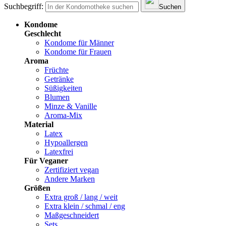
Suchbegriff:
Suchen
Kondome
Geschlecht
Kondome für Männer
Kondome für Frauen
Aroma
Früchte
Getränke
Süßigkeiten
Blumen
Minze & Vanille
Aroma-Mix
Material
Latex
Hypoallergen
Latexfrei
Für Veganer
Zertifiziert vegan
Andere Marken
Größen
Extra groß / lang / weit
Extra klein / schmal / eng
Maßgeschneidert
Sets