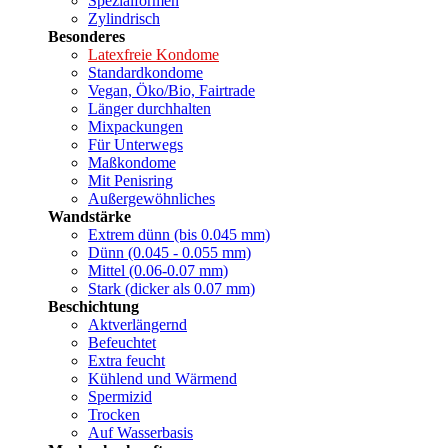
Spezialformen
Zylindrisch
Besonderes
Latexfreie Kondome
Standardkondome
Vegan, Öko/Bio, Fairtrade
Länger durchhalten
Mixpackungen
Für Unterwegs
Maßkondome
Mit Penisring
Außergewöhnliches
Wandstärke
Extrem dünn (bis 0.045 mm)
Dünn (0.045 - 0.055 mm)
Mittel (0.06-0.07 mm)
Stark (dicker als 0.07 mm)
Beschichtung
Aktverlängernd
Befeuchtet
Extra feucht
Kühlend und Wärmend
Spermizid
Trocken
Auf Wasserbasis