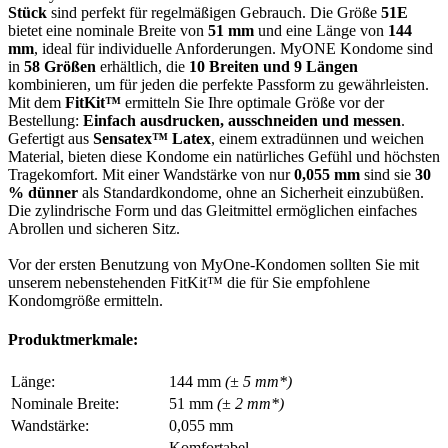
Stück
sind perfekt für regelmäßigen Gebrauch. Die Größe
51E
bietet eine nominale Breite von
51 mm
und eine Länge von
144
mm
, ideal für individuelle Anforderungen. MyONE Kondome sind
in
58 Größen
erhältlich, die
10 Breiten und 9 Längen
kombinieren, um für jeden die perfekte Passform zu gewährleisten.
Mit dem
FitKit™
ermitteln Sie Ihre optimale Größe vor der
Bestellung:
Einfach ausdrucken, ausschneiden und messen
.
Gefertigt aus
Sensatex™ Latex
, einem extradünnen und weichen
Material, bieten diese Kondome ein natürliches Gefühl und höchsten
Tragekomfort. Mit einer Wandstärke von nur
0,055 mm
sind sie
30
% dünner
als Standardkondome, ohne an Sicherheit einzubüßen.
Die zylindrische Form und das Gleitmittel ermöglichen einfaches
Abrollen und sicheren Sitz.
Vor der ersten Benutzung von MyOne-Kondomen sollten Sie mit
unserem nebenstehenden FitKit™ die für Sie empfohlene
Kondomgröße ermitteln.
Produktmerkmale:
Länge:
144 mm
(± 5 mm*)
Nominale Breite:
51 mm
(± 2 mm*)
Wandstärke:
0,055 mm
Komfortabel