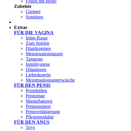
Folien mit Motiv
Zubehör
Gleitgel
Sonstiges
Test Sets
Extras
FÜR DIE VAGINA
Intim-Rasur
Zum Spielen
Diaphragmen
Menstruationstassen
Tampons
Intimhygiene
Dilatatoren
Liebeskugeln
Menstruationsunterwäsche
FÜR DEN PENIS
Penishüllen
Penisringe
Masturbatoren
Penispumpen
Penisverlängerung
Pflegeprodukte
FÜR DEN ANUS
Toys