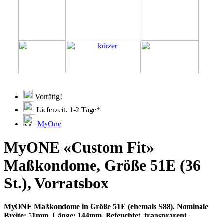
Vorrätig!
Lieferzeit: 1-2 Tage*
MyOne
MyONE «Custom Fit»
Maßkondome, Größe 51E (36
St.), Vorratsbox
MyONE Maßkondome in Größe 51E (ehemals S88). Nominale
Breite: 51mm, Länge: 144mm. Befeuchtet, transprarent,