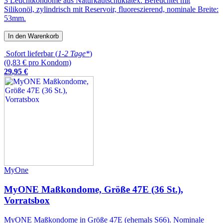
3 Leuchtkondome aus Naturkautschuklatex. Befeuchtet mit
Silikonöl, zylindrisch mit Reservoir, fluoreszierend, nominale Breite:
53mm.
In den Warenkorb
Sofort lieferbar (
1-2 Tage*
)
(0,83 € pro Kondom)
29
,
95
€
MyOne
MyONE Maßkondome, Größe 47E (36 St.),
Vorratsbox
MyONE Maßkondome in Größe 47E (ehemals S66). Nominale