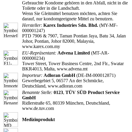
Gebrauchte Kondome gehören in den Abfall, nicht in die
Toilette oder in die Landschaft.
Wenn Sie Gleitmittel benutzen möchten, achten Sie
darauf, nur kondomgeeignete Mittel zu benutzen.
Hersteller:
Karex Industries Sdn. Bhd.
(MY-MF-
000001247)
PTD 7906 & 7907, Taman Pontian Jaya, Batu 34, Jalan
Johor, Pontian, Johor 82000, Malaysia,
www.karex.com.my
EU-Repräsentant:
Advena Limited
(MT-AR-
000000234)
Tower Street, Tower Business Centre, 2nd Flr., Swatar
BKR4013, Malta, www.advena.mt
Importeur:
Adloran GmbH
(DE-IM-000012871)
Gewerbegebiet 5, 06577 An der Schmücke,
Deutschland, www.adloran.com
Benannte Stelle:
0123
,
TÜV SÜD Product Service
GmbH
Ridlerstraße 65, 80339 München, Deutschland,
www.de.tuv.com
Medizinprodukt