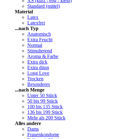
XS (kurz - eng - klein)
Standard (mittel)
Material
Latex
Latexfrei
...nach Typ
Anatomisch
Extra Feucht
Normal
Stimulierend
Aroma & Farbe
Extra dick
Extra dünn
Long Love
Trocken
Besonderes
...nach Menge
Unter 50 Stück
50 bis 99 Stück
100 bis 135 Stück
136 bis 199 Stück
Mehr als 200 Stück
Alles andere
Dams
Frauenkondome