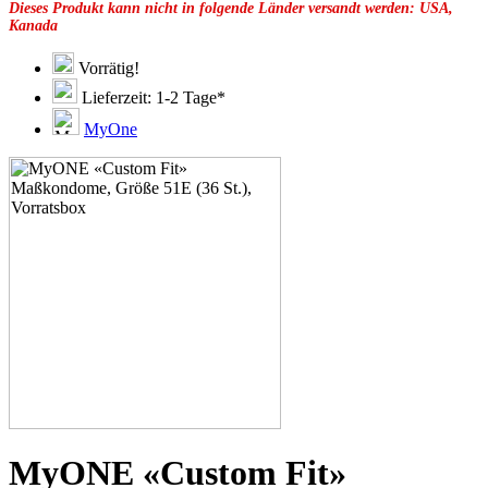
Dieses Produkt kann nicht in folgende Länder versandt werden: USA,
49F
Kanada
49G
51C
51D
Vorrätig!
51F
Lieferzeit: 1-2 Tage*
51G
51H
MyOne
53C
53D
53E
53F
53G
53H
55D
55E
55F
55G
55H
55J
57D
57E
57F
57G
57H
MyONE «Custom Fit»
57K