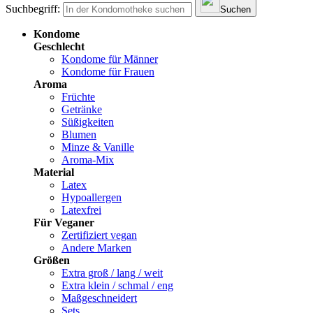
Suchbegriff:
Suchen
Kondome
Geschlecht
Kondome für Männer
Kondome für Frauen
Aroma
Früchte
Getränke
Süßigkeiten
Blumen
Minze & Vanille
Aroma-Mix
Material
Latex
Hypoallergen
Latexfrei
Für Veganer
Zertifiziert vegan
Andere Marken
Größen
Extra groß / lang / weit
Extra klein / schmal / eng
Maßgeschneidert
Sets