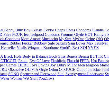
nal
Beppy
Billy Boy
Celeste
Ceylor
Chaps
Chess Condoms
Claudia C
ED
Faire
FCUK
feel
feelgood Condoms
Fromms
Glyde
HOT
Kamyra
ds Condoms
More Amore
Muchacho
My.Size
MyOne
Oebre
OJO
ON
omed
Rubber Fucker
Rubbery
Safe
Sagami
Sam Loves Max
Satisfyer
 Hersteller
Vitalis
Wingman Kondome
World's Best
XO!
YVEX
UA
Black Hole
Body in Balance
BodyGliss
Boners
Bruma
BUTTR
Ch
ROTICGEL
Exotiq
Eye Of Love
Fleshlight
Flutschi
FPPR.
Hot Fantas
per Games
LIEBE Toys
Loving Joy
Lubry
M For Men
Magoon
Maste
URU
Obsessive
OLIVIA
Orgie
Orion
OTOUCH
Out of the Blue
Pant
iatsu
SONO
Spencer and Fleetwood
Sutil
Svenjoyment Underwear
Sw
Water Woman
Wet Stuff
You2Toys