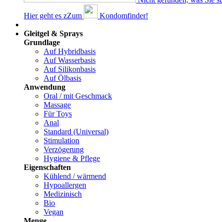
Hier geht es z
Z
um
Kondomfinder!
Dams
Gleitgel & Sprays
Grundlage
Auf Hybridbasis
Auf Wasserbasis
Auf Silikonbasis
Auf Ölbasis
Anwendung
Oral / mit Geschmack
Massage
Für Toys
Anal
Standard (Universal)
Stimulation
Verzögerung
Hygiene & Pflege
Eigenschaften
Kühlend / wärmend
Hypoallergen
Medizinisch
Bio
Vegan
Menge