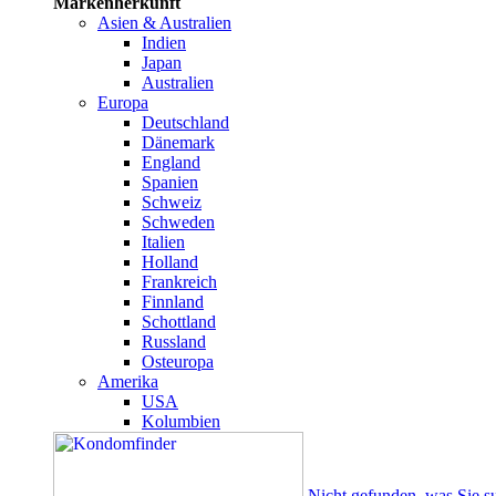
Markenherkunft
Asien & Australien
Indien
Japan
Australien
Europa
Deutschland
Dänemark
England
Spanien
Schweiz
Schweden
Italien
Holland
Frankreich
Finnland
Schottland
Russland
Osteuropa
Amerika
USA
Kolumbien
Nicht gefunden, was Sie s