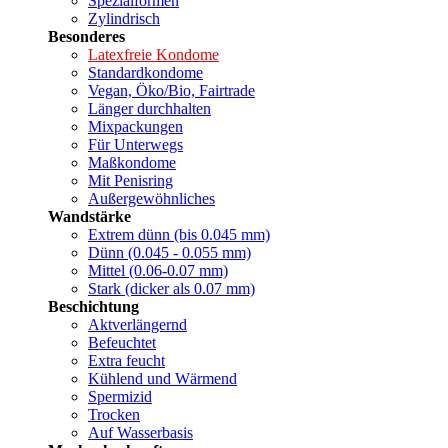
Spezialformen
Zylindrisch
Besonderes
Latexfreie Kondome
Standardkondome
Vegan, Öko/Bio, Fairtrade
Länger durchhalten
Mixpackungen
Für Unterwegs
Maßkondome
Mit Penisring
Außergewöhnliches
Wandstärke
Extrem dünn (bis 0.045 mm)
Dünn (0.045 - 0.055 mm)
Mittel (0.06-0.07 mm)
Stark (dicker als 0.07 mm)
Beschichtung
Aktverlängernd
Befeuchtet
Extra feucht
Kühlend und Wärmend
Spermizid
Trocken
Auf Wasserbasis