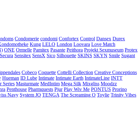
ondoms
Condomerie
condomi
Confortex
Control
Dansex
Durex
Kondomotheke
Kung
LELO
London
Loovara
Love Match
)
ONE
Ormelle
Pamitex
Pasante
Peithora
Projekt Sexmuseum
Protex
Secura
Sensitex
SensX
Sico
Silhouette
SKINS
SKYN
Smile
Sugant
ippendales
Cobeco
Coquette
Cottelli Collection
Creative Conceptions
y
Hueman
ID Lube
Intimate
Intimate Earth
IntimateLine
INTT
r Series
Masturmate
MedIntim
Mega Silk
Mixgliss
Moodzz
hra
Penthouse
Pharmquests
Pjur
Play Wiv Me
PONTUS
Prorino
iss Navy
System JO
TENGA
The Screaming O
Toylie
Trinity Vibes