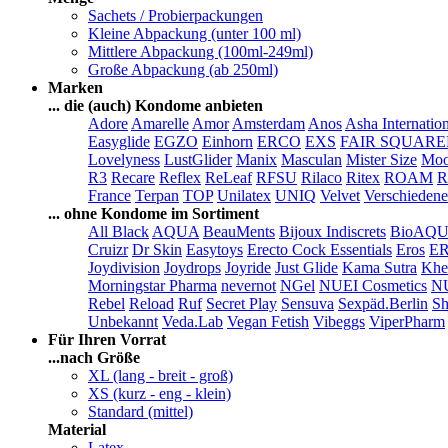
Sachets / Probierpackungen
Kleine Abpackung (unter 100 ml)
Mittlere Abpackung (100ml-249ml)
Große Abpackung (ab 250ml)
Marken
... die (auch) Kondome anbieten
Adore
Amarelle
Amor
Amsterdam
Anos
Asha Internatio
Easyglide
EGZO
Einhorn
ERCO
EXS
FAIR SQUAR
Lovelyness
LustGlider
Manix
Masculan
Mister Size
Moo
R3
Recare
Reflex
ReLeaf
RFSU
Rilaco
Ritex
ROAM
R
France
Terpan
TOP
Unilatex
UNIQ
Velvet
Verschiedene
... ohne Kondome im Sortiment
All Black
AQUA
BeauMents
Bijoux Indiscrets
BioAQ
Cruizr
Dr Skin
Easytoys
Erecto Cock Essentials
Eros
E
Joydivision
Joydrops
Joyride
Just Glide
Kama Sutra
Khe
Morningstar Pharma
nevernot
NGel
NUEI Cosmetics
N
Rebel
Reload
Ruf
Secret Play
Sensuva
Sexpäd.Berlin
Sh
Unbekannt
Veda.Lab
Vegan Fetish
Vibeggs
ViperPharm
Für Ihren Vorrat
...nach Größe
XL (lang - breit - groß)
XS (kurz - eng - klein)
Standard (mittel)
Material
Latex