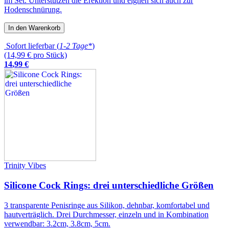
im Set. Unterstützen die Erektion und eignen sich auch zur
Hodenschnürung.
In den Warenkorb
Sofort lieferbar (
1-2 Tage*
)
(14,99 € pro Stück)
14
,
99
€
Trinity Vibes
Silicone Cock Rings: drei unterschiedliche Größen
3 transparente Penisringe aus Silikon, dehnbar, komfortabel und
hautverträglich. Drei Durchmesser, einzeln und in Kombination
verwendbar: 3.2cm, 3.8cm, 5cm.