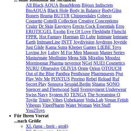
All Black
AQUA
BeauMents
Bijoux Indiscrets
BioAQUA
Black Hole
Body in Balance
BodyGliss
Boners
Bruma
BUTTR
Chippendales
Cobeco
Coquette
Cottelli Collection
Creative Conceptions
Cruizr
Dr Skin
Easytoys
Erecto Cock Essentials
Eros
EROTICGEL
Exotiq
Eye Of Love
Fleshlight
Flutschi
FPPR.
Hot Fantasy
Hueman
ID Lube
Intimate
Intimate
Earth
IntimateLine
INTT
Joydivision
Joydrops
Joyride
Just Glide
Kama Sutra
Kheper Games
LIEBE Toys
Loving Joy
Lubry
M For Men
Magoon
Master Series
Masturmate
MedIntim
Mega Silk
Mixgliss
Moodzz
Morningstar Pharma
nevernot
NGel
NUEI Cosmetics
NURU
Obsessive
OLIVIA
Orgie
Orion
OTOUCH
Out of the Blue
Panthra
Penthouse
Pharmquests
Pjur
Play Wiv Me
PONTUS
Prorino
Rebel
Reload
Ruf
Secret Play
Sensuva
Sexpäd.Berlin
Shiatsu
SONO
Spencer and Fleetwood
Sutil
Svenjoyment Underwear
Swiss Navy
System JO
TENGA
The Screaming O
Toylie
Trinity Vibes
Unbekannt
Veda.Lab
Vegan Fetish
Vibeggs
ViperPharm
Water Woman
Wet Stuff
You2Toys
Für Ihren Vorrat
...nach Größe
XL (lang - breit - groß)