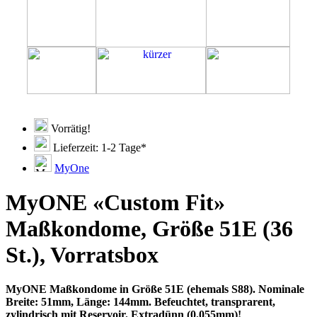
Vorrätig!
Lieferzeit: 1-2 Tage*
MyOne
MyONE «Custom Fit»
Maßkondome, Größe 51E (36
St.), Vorratsbox
MyONE Maßkondome in Größe 51E (ehemals S88). Nominale
Breite: 51mm, Länge: 144mm. Befeuchtet, transprarent,
zylindrisch mit Reservoir. Extradünn (0.055mm)!