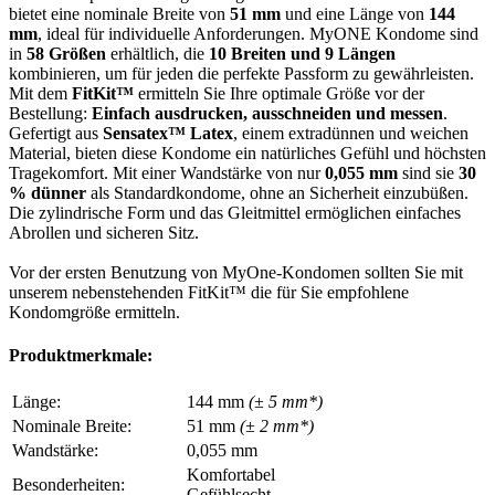
bietet eine nominale Breite von
51 mm
und eine Länge von
144
mm
, ideal für individuelle Anforderungen. MyONE Kondome sind
in
58 Größen
erhältlich, die
10 Breiten und 9 Längen
kombinieren, um für jeden die perfekte Passform zu gewährleisten.
Mit dem
FitKit™
ermitteln Sie Ihre optimale Größe vor der
Bestellung:
Einfach ausdrucken, ausschneiden und messen
.
Gefertigt aus
Sensatex™ Latex
, einem extradünnen und weichen
Material, bieten diese Kondome ein natürliches Gefühl und höchsten
Tragekomfort. Mit einer Wandstärke von nur
0,055 mm
sind sie
30
% dünner
als Standardkondome, ohne an Sicherheit einzubüßen.
Die zylindrische Form und das Gleitmittel ermöglichen einfaches
Abrollen und sicheren Sitz.
Vor der ersten Benutzung von MyOne-Kondomen sollten Sie mit
unserem nebenstehenden FitKit™ die für Sie empfohlene
Kondomgröße ermitteln.
Produktmerkmale:
Länge:
144 mm
(± 5 mm*)
Nominale Breite:
51 mm
(± 2 mm*)
Wandstärke:
0,055 mm
Komfortabel
Besonderheiten:
Gefühlsecht