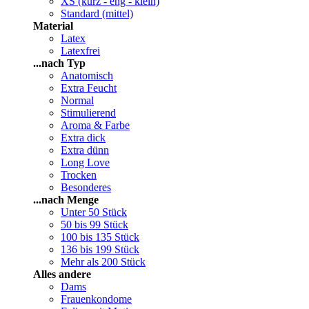
XS (kurz - eng - klein)
Standard (mittel)
Material
Latex
Latexfrei
...nach Typ
Anatomisch
Extra Feucht
Normal
Stimulierend
Aroma & Farbe
Extra dick
Extra dünn
Long Love
Trocken
Besonderes
...nach Menge
Unter 50 Stück
50 bis 99 Stück
100 bis 135 Stück
136 bis 199 Stück
Mehr als 200 Stück
Alles andere
Dams
Frauenkondome