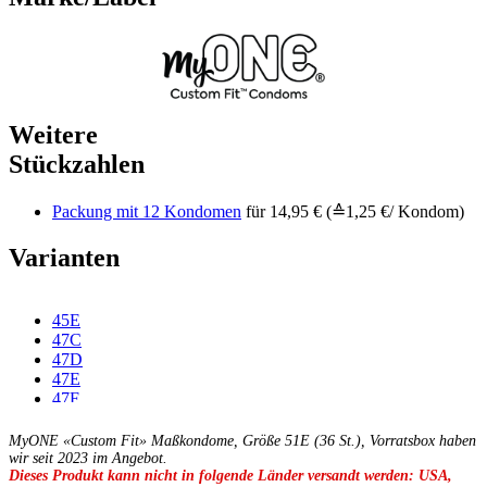
Weitere
Stückzahlen
Packung mit 12 Kondomen
für 14,95 € (≙1,25 €/ Kondom)
Varianten
45E
47C
47D
47E
47F
49C
49D
MyONE «Custom Fit» Maßkondome, Größe 51E (36 St.), Vorratsbox haben
49E
wir seit 2023 im Angebot.
Dieses Produkt kann nicht in folgende Länder versandt werden: USA,
49F