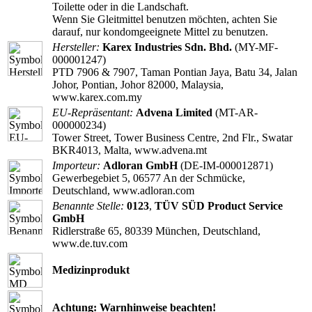
Toilette oder in die Landschaft.
Wenn Sie Gleitmittel benutzen möchten, achten Sie
darauf, nur kondomgeeignete Mittel zu benutzen.
Hersteller:
Karex Industries Sdn. Bhd.
(MY-MF-
000001247)
PTD 7906 & 7907, Taman Pontian Jaya, Batu 34, Jalan
Johor, Pontian, Johor 82000, Malaysia,
www.karex.com.my
EU-Repräsentant:
Advena Limited
(MT-AR-
000000234)
Tower Street, Tower Business Centre, 2nd Flr., Swatar
BKR4013, Malta, www.advena.mt
Importeur:
Adloran GmbH
(DE-IM-000012871)
Gewerbegebiet 5, 06577 An der Schmücke,
Deutschland, www.adloran.com
Benannte Stelle:
0123
,
TÜV SÜD Product Service
GmbH
Ridlerstraße 65, 80339 München, Deutschland,
www.de.tuv.com
Medizinprodukt
Achtung: Warnhinweise beachten!