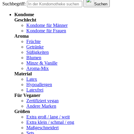
Suchbegriff:
Suchen
Kondome
Geschlecht
Kondome für Männer
Kondome für Frauen
Aroma
Früchte
Getränke
Süßigkeiten
Blumen
Minze & Vanille
Aroma-Mix
Material
Latex
Hypoallergen
Latexfrei
Für Veganer
Zertifiziert vegan
Andere Marken
Größen
Extra groß / lang / weit
Extra klein / schmal / eng
Maßgeschneidert
Sets