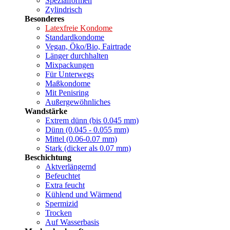
Spezialformen
Zylindrisch
Besonderes
Latexfreie Kondome
Standardkondome
Vegan, Öko/Bio, Fairtrade
Länger durchhalten
Mixpackungen
Für Unterwegs
Maßkondome
Mit Penisring
Außergewöhnliches
Wandstärke
Extrem dünn (bis 0.045 mm)
Dünn (0.045 - 0.055 mm)
Mittel (0.06-0.07 mm)
Stark (dicker als 0.07 mm)
Beschichtung
Aktverlängernd
Befeuchtet
Extra feucht
Kühlend und Wärmend
Spermizid
Trocken
Auf Wasserbasis