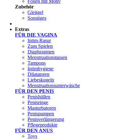
Folien mit Motiv
Zubehör
Gleitgel
Sonstiges
Test Sets
Extras
FÜR DIE VAGINA
Intim-Rasur
Zum Spielen
Diaphragmen
Menstruationstassen
Tampons
Intimhygiene
Dilatatoren
Liebeskugeln
Menstruationsunterwäsche
FÜR DEN PENIS
Penishüllen
Penisringe
Masturbatoren
Penispumpen
Penisverlängerung
Pflegeprodukte
FÜR DEN ANUS
Toys