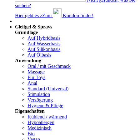
suchen?
Hier geht es z
Z
um
Kondomfinder!
Dams
Gleitgel & Sprays
Grundlage
Auf Hybridbasis
Auf Wasserbasis
Auf Silikonbasis
Auf Ölbasis
Anwendung
Oral / mit Geschmack
Massage
Für Toys
Anal
Standard (Universal)
Stimulation
Verzögerung
Hygiene & Pflege
Eigenschaften
Kühlend / wärmend
Hypoallergen
Medizinisch
Bio
Vegan