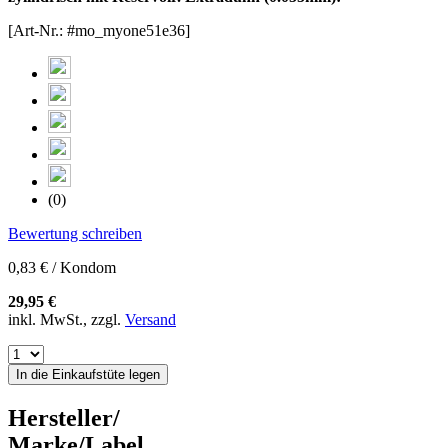
[Art-Nr.: #mo_myone51e36]
(0)
Bewertung schreiben
0,83 € / Kondom
29,95 €
inkl. MwSt., zzgl.
Versand
In die Einkaufstüte legen
Hersteller/
Marke/Label