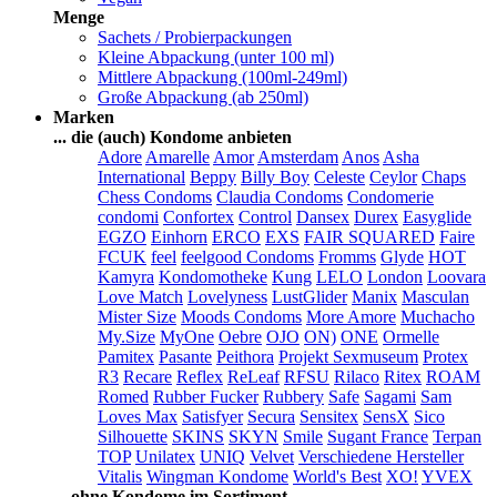
Menge
Sachets / Probierpackungen
Kleine Abpackung (unter 100 ml)
Mittlere Abpackung (100ml-249ml)
Große Abpackung (ab 250ml)
Marken
... die (auch) Kondome anbieten
Adore
Amarelle
Amor
Amsterdam
Anos
Asha
International
Beppy
Billy Boy
Celeste
Ceylor
Chaps
Chess Condoms
Claudia Condoms
Condomerie
condomi
Confortex
Control
Dansex
Durex
Easyglide
EGZO
Einhorn
ERCO
EXS
FAIR SQUARED
Faire
FCUK
feel
feelgood Condoms
Fromms
Glyde
HOT
Kamyra
Kondomotheke
Kung
LELO
London
Loovara
Love Match
Lovelyness
LustGlider
Manix
Masculan
Mister Size
Moods Condoms
More Amore
Muchacho
My.Size
MyOne
Oebre
OJO
ON)
ONE
Ormelle
Pamitex
Pasante
Peithora
Projekt Sexmuseum
Protex
R3
Recare
Reflex
ReLeaf
RFSU
Rilaco
Ritex
ROAM
Romed
Rubber Fucker
Rubbery
Safe
Sagami
Sam
Loves Max
Satisfyer
Secura
Sensitex
SensX
Sico
Silhouette
SKINS
SKYN
Smile
Sugant France
Terpan
TOP
Unilatex
UNIQ
Velvet
Verschiedene Hersteller
Vitalis
Wingman Kondome
World's Best
XO!
YVEX
... ohne Kondome im Sortiment