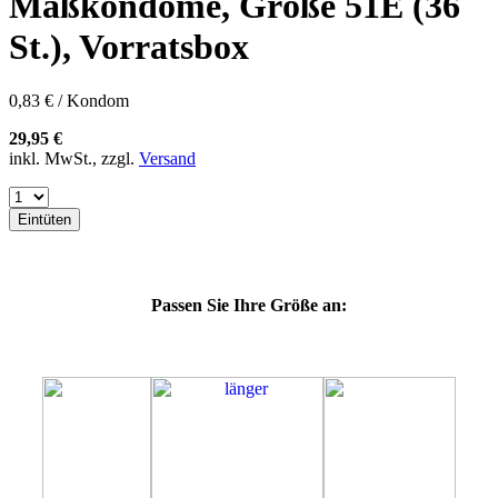
Maßkondome, Größe 51E (36
60F
60G
St.), Vorratsbox
60H
60J
60K
0,83 € / Kondom
60L
64E
29,95 €
64F
inkl. MwSt., zzgl.
Versand
64G
64K
64L
Eintüten
64M
69G
69H
69J
Passen Sie Ihre Größe an:
69K
69L
69M