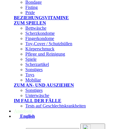
Bondage
Fisting
Pride
BEZIEHUNGSVITAMINE
ZUM SPIELEN
Bettwäsche
Scherzkondome
Fingerkondome
Toy-Cover / Schutzhüllen
Körperschmuck
Pflege und Reinigung
Spiele
Scherzartikel
Sonstiges
Toys
Mobiliar
ZUM AN- UND AUSZIEHEN
Sonstiges
Unterwäsche
IM FALL DER FÄLLE
Tests auf Geschlechtskrankheiten
Angebote
English