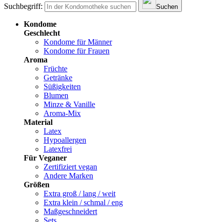
Suchbegriff:
Suchen
Kondome
Geschlecht
Kondome für Männer
Kondome für Frauen
Aroma
Früchte
Getränke
Süßigkeiten
Blumen
Minze & Vanille
Aroma-Mix
Material
Latex
Hypoallergen
Latexfrei
Für Veganer
Zertifiziert vegan
Andere Marken
Größen
Extra groß / lang / weit
Extra klein / schmal / eng
Maßgeschneidert
Sets