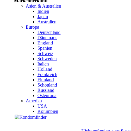
Markenherkunft
Asien & Australien
Indien
Japan
Australien
Europa
Deutschland
Dänemark
England
Spanien
Schweiz
Schweden
Italien
Holland
Frankreich
Finnland
Schottland
Russland
Osteuropa
Amerika
USA
Kolumbien
Nicht gefunden, was Sie s