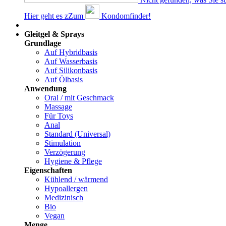
Hier geht es z
Z
um
Kondomfinder!
Dams
Gleitgel & Sprays
Grundlage
Auf Hybridbasis
Auf Wasserbasis
Auf Silikonbasis
Auf Ölbasis
Anwendung
Oral / mit Geschmack
Massage
Für Toys
Anal
Standard (Universal)
Stimulation
Verzögerung
Hygiene & Pflege
Eigenschaften
Kühlend / wärmend
Hypoallergen
Medizinisch
Bio
Vegan
Menge