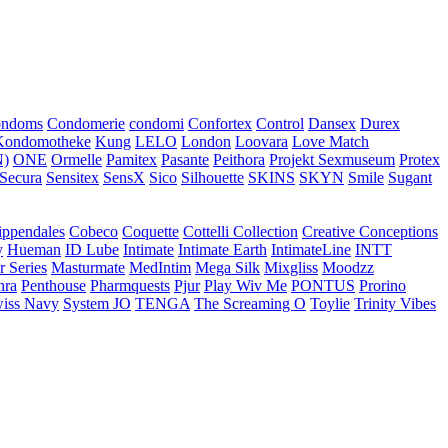
ondoms
Condomerie
condomi
Confortex
Control
Dansex
Durex
Kondomotheke
Kung
LELO
London
Loovara
Love Match
)
ONE
Ormelle
Pamitex
Pasante
Peithora
Projekt Sexmuseum
Protex
Secura
Sensitex
SensX
Sico
Silhouette
SKINS
SKYN
Smile
Sugant
ippendales
Cobeco
Coquette
Cottelli Collection
Creative Conceptions
y
Hueman
ID Lube
Intimate
Intimate Earth
IntimateLine
INTT
r Series
Masturmate
MedIntim
Mega Silk
Mixgliss
Moodzz
hra
Penthouse
Pharmquests
Pjur
Play Wiv Me
PONTUS
Prorino
iss Navy
System JO
TENGA
The Screaming O
Toylie
Trinity Vibes