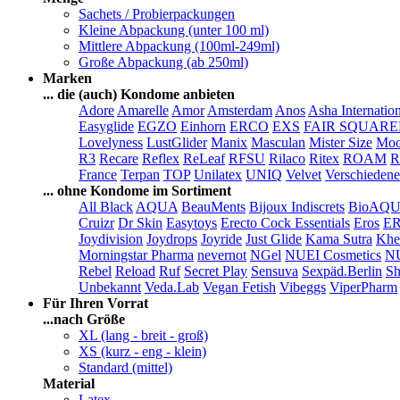
Sachets / Probierpackungen
Kleine Abpackung (unter 100 ml)
Mittlere Abpackung (100ml-249ml)
Große Abpackung (ab 250ml)
Marken
... die (auch) Kondome anbieten
Adore
Amarelle
Amor
Amsterdam
Anos
Asha Internatio
Easyglide
EGZO
Einhorn
ERCO
EXS
FAIR SQUAR
Lovelyness
LustGlider
Manix
Masculan
Mister Size
Moo
R3
Recare
Reflex
ReLeaf
RFSU
Rilaco
Ritex
ROAM
R
France
Terpan
TOP
Unilatex
UNIQ
Velvet
Verschiedene
... ohne Kondome im Sortiment
All Black
AQUA
BeauMents
Bijoux Indiscrets
BioAQ
Cruizr
Dr Skin
Easytoys
Erecto Cock Essentials
Eros
E
Joydivision
Joydrops
Joyride
Just Glide
Kama Sutra
Khe
Morningstar Pharma
nevernot
NGel
NUEI Cosmetics
N
Rebel
Reload
Ruf
Secret Play
Sensuva
Sexpäd.Berlin
Sh
Unbekannt
Veda.Lab
Vegan Fetish
Vibeggs
ViperPharm
Für Ihren Vorrat
...nach Größe
XL (lang - breit - groß)
XS (kurz - eng - klein)
Standard (mittel)
Material
Latex