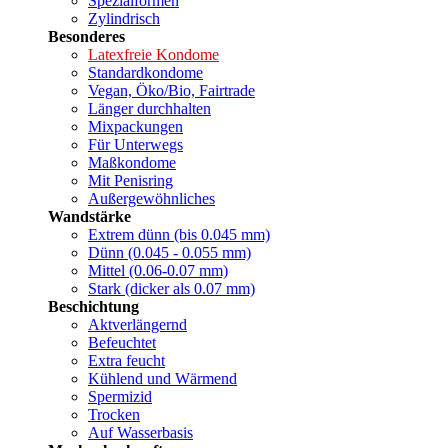
Spezialformen
Zylindrisch
Besonderes
Latexfreie Kondome
Standardkondome
Vegan, Öko/Bio, Fairtrade
Länger durchhalten
Mixpackungen
Für Unterwegs
Maßkondome
Mit Penisring
Außergewöhnliches
Wandstärke
Extrem dünn (bis 0.045 mm)
Dünn (0.045 - 0.055 mm)
Mittel (0.06-0.07 mm)
Stark (dicker als 0.07 mm)
Beschichtung
Aktverlängernd
Befeuchtet
Extra feucht
Kühlend und Wärmend
Spermizid
Trocken
Auf Wasserbasis