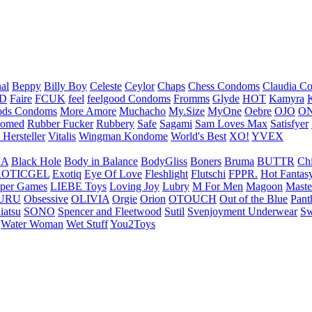
nal
Beppy
Billy Boy
Celeste
Ceylor
Chaps
Chess Condoms
Claudia C
ED
Faire
FCUK
feel
feelgood Condoms
Fromms
Glyde
HOT
Kamyra
ds Condoms
More Amore
Muchacho
My.Size
MyOne
Oebre
OJO
ON
omed
Rubber Fucker
Rubbery
Safe
Sagami
Sam Loves Max
Satisfyer
 Hersteller
Vitalis
Wingman Kondome
World's Best
XO!
YVEX
UA
Black Hole
Body in Balance
BodyGliss
Boners
Bruma
BUTTR
Ch
ROTICGEL
Exotiq
Eye Of Love
Fleshlight
Flutschi
FPPR.
Hot Fantas
per Games
LIEBE Toys
Loving Joy
Lubry
M For Men
Magoon
Maste
URU
Obsessive
OLIVIA
Orgie
Orion
OTOUCH
Out of the Blue
Pant
iatsu
SONO
Spencer and Fleetwood
Sutil
Svenjoyment Underwear
Sw
Water Woman
Wet Stuff
You2Toys