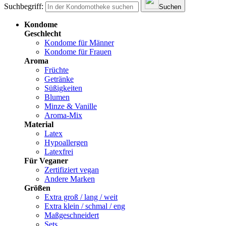
Suchbegriff:
Suchen
Kondome
Geschlecht
Kondome für Männer
Kondome für Frauen
Aroma
Früchte
Getränke
Süßigkeiten
Blumen
Minze & Vanille
Aroma-Mix
Material
Latex
Hypoallergen
Latexfrei
Für Veganer
Zertifiziert vegan
Andere Marken
Größen
Extra groß / lang / weit
Extra klein / schmal / eng
Maßgeschneidert
Sets