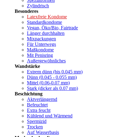
Spezialformen
Zylindrisch
Besonderes
Latexfreie Kondome
Standardkondome
Vegan, Öko/Bio, Fairtrade
Länger durchhalten
Mixpackungen
Für Unterwegs
Maßkondome
Mit Penisring
Außergewöhnliches
Wandstärke
Extrem dünn (bis 0.045 mm)
Dünn (0.045 - 0.055 mm)
Mittel (0.06-0.07 mm)
Stark (dicker als 0.07 mm)
Beschichtung
Aktverlängernd
Befeuchtet
Extra feucht
Kühlend und Wärmend
Spermizid
Trocken
Auf Wasserbasis