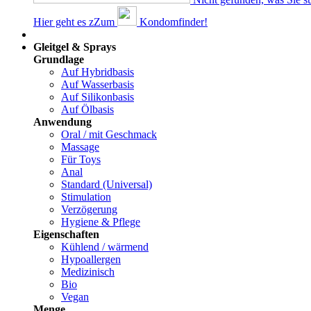
Hier geht es z
Z
um
Kondomfinder!
Dams
Gleitgel & Sprays
Grundlage
Auf Hybridbasis
Auf Wasserbasis
Auf Silikonbasis
Auf Ölbasis
Anwendung
Oral / mit Geschmack
Massage
Für Toys
Anal
Standard (Universal)
Stimulation
Verzögerung
Hygiene & Pflege
Eigenschaften
Kühlend / wärmend
Hypoallergen
Medizinisch
Bio
Vegan
Menge