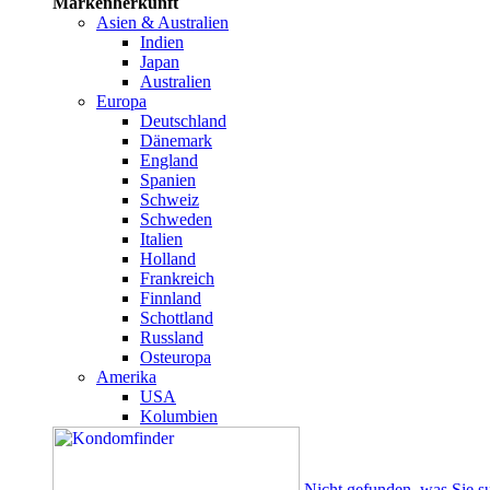
Markenherkunft
Asien & Australien
Indien
Japan
Australien
Europa
Deutschland
Dänemark
England
Spanien
Schweiz
Schweden
Italien
Holland
Frankreich
Finnland
Schottland
Russland
Osteuropa
Amerika
USA
Kolumbien
Nicht gefunden, was Sie s