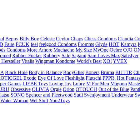
nal
Beppy
Billy Boy
Celeste
Ceylor
Chaps
Chess Condoms
Claudia C
ED
Faire
FCUK
feel
feelgood Condoms
Fromms
Glyde
HOT
Kamyra
ds Condoms
More Amore
Muchacho
My.Size
MyOne
Oebre
OJO
ON
omed
Rubber Fucker
Rubbery
Safe
Sagami
Sam Loves Max
Satisfyer
 Hersteller
Vitalis
Wingman Kondome
World's Best
XO!
YVEX
UA
Black Hole
Body in Balance
BodyGliss
Boners
Bruma
BUTTR
Ch
ROTICGEL
Exotiq
Eye Of Love
Fleshlight
Flutschi
FPPR.
Hot Fantas
per Games
LIEBE Toys
Loving Joy
Lubry
M For Men
Magoon
Maste
URU
Obsessive
OLIVIA
Orgie
Orion
OTOUCH
Out of the Blue
Pant
iatsu
SONO
Spencer and Fleetwood
Sutil
Svenjoyment Underwear
Sw
Water Woman
Wet Stuff
You2Toys