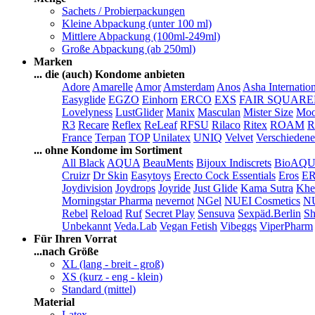
Sachets / Probierpackungen
Kleine Abpackung (unter 100 ml)
Mittlere Abpackung (100ml-249ml)
Große Abpackung (ab 250ml)
Marken
... die (auch) Kondome anbieten
Adore
Amarelle
Amor
Amsterdam
Anos
Asha Internatio
Easyglide
EGZO
Einhorn
ERCO
EXS
FAIR SQUAR
Lovelyness
LustGlider
Manix
Masculan
Mister Size
Moo
R3
Recare
Reflex
ReLeaf
RFSU
Rilaco
Ritex
ROAM
R
France
Terpan
TOP
Unilatex
UNIQ
Velvet
Verschiedene
... ohne Kondome im Sortiment
All Black
AQUA
BeauMents
Bijoux Indiscrets
BioAQ
Cruizr
Dr Skin
Easytoys
Erecto Cock Essentials
Eros
E
Joydivision
Joydrops
Joyride
Just Glide
Kama Sutra
Khe
Morningstar Pharma
nevernot
NGel
NUEI Cosmetics
N
Rebel
Reload
Ruf
Secret Play
Sensuva
Sexpäd.Berlin
Sh
Unbekannt
Veda.Lab
Vegan Fetish
Vibeggs
ViperPharm
Für Ihren Vorrat
...nach Größe
XL (lang - breit - groß)
XS (kurz - eng - klein)
Standard (mittel)
Material
Latex