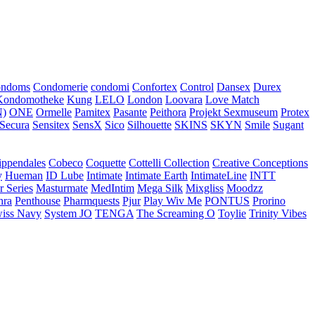
ondoms
Condomerie
condomi
Confortex
Control
Dansex
Durex
Kondomotheke
Kung
LELO
London
Loovara
Love Match
)
ONE
Ormelle
Pamitex
Pasante
Peithora
Projekt Sexmuseum
Protex
Secura
Sensitex
SensX
Sico
Silhouette
SKINS
SKYN
Smile
Sugant
ippendales
Cobeco
Coquette
Cottelli Collection
Creative Conceptions
y
Hueman
ID Lube
Intimate
Intimate Earth
IntimateLine
INTT
r Series
Masturmate
MedIntim
Mega Silk
Mixgliss
Moodzz
hra
Penthouse
Pharmquests
Pjur
Play Wiv Me
PONTUS
Prorino
iss Navy
System JO
TENGA
The Screaming O
Toylie
Trinity Vibes