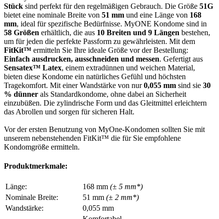
Stück
sind perfekt für den regelmäßigen Gebrauch. Die Größe
51G
bietet eine nominale Breite von
51 mm
und eine Länge von
168
mm
, ideal für spezifische Bedürfnisse. MyONE Kondome sind in
58 Größen
erhältlich, die aus
10 Breiten und 9 Längen
bestehen,
um für jeden die perfekte Passform zu gewährleisten. Mit dem
FitKit™
ermitteln Sie Ihre ideale Größe vor der Bestellung:
Einfach ausdrucken, ausschneiden und messen
. Gefertigt aus
Sensatex™ Latex
, einem extradünnen und weichen Material,
bieten diese Kondome ein natürliches Gefühl und höchsten
Tragekomfort. Mit einer Wandstärke von nur
0,055 mm
sind sie
30
% dünner
als Standardkondome, ohne dabei an Sicherheit
einzubüßen. Die zylindrische Form und das Gleitmittel erleichtern
das Abrollen und sorgen für sicheren Halt.
Vor der ersten Benutzung von MyOne-Kondomen sollten Sie mit
unserem nebenstehenden FitKit™ die für Sie empfohlene
Kondomgröße ermitteln.
Produktmerkmale:
Länge:
168 mm
(± 5 mm*)
Nominale Breite:
51 mm
(± 2 mm*)
Wandstärke:
0,055 mm
Komfortabel