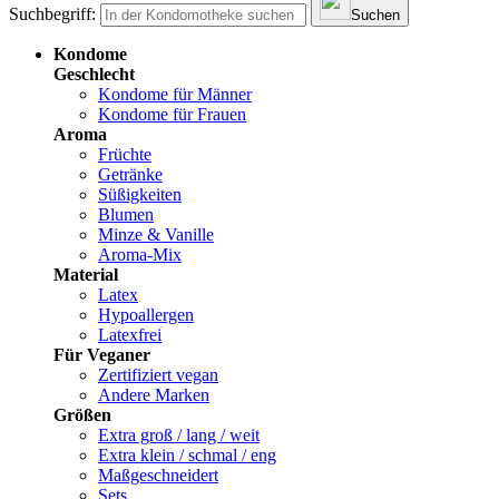
Suchbegriff:
Suchen
Kondome
Geschlecht
Kondome für Männer
Kondome für Frauen
Aroma
Früchte
Getränke
Süßigkeiten
Blumen
Minze & Vanille
Aroma-Mix
Material
Latex
Hypoallergen
Latexfrei
Für Veganer
Zertifiziert vegan
Andere Marken
Größen
Extra groß / lang / weit
Extra klein / schmal / eng
Maßgeschneidert
Sets