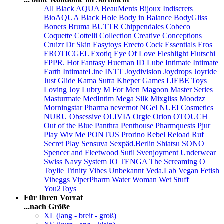
All Black
AQUA
BeauMents
Bijoux Indiscrets
BioAQUA
Black Hole
Body in Balance
BodyGliss
Boners
Bruma
BUTTR
Chippendales
Cobeco
Coquette
Cottelli Collection
Creative Conceptions
Cruizr
Dr Skin
Easytoys
Erecto Cock Essentials
Eros
EROTICGEL
Exotiq
Eye Of Love
Fleshlight
Flutschi
FPPR.
Hot Fantasy
Hueman
ID Lube
Intimate
Intimate
Earth
IntimateLine
INTT
Joydivision
Joydrops
Joyride
Just Glide
Kama Sutra
Kheper Games
LIEBE Toys
Loving Joy
Lubry
M For Men
Magoon
Master Series
Masturmate
MedIntim
Mega Silk
Mixgliss
Moodzz
Morningstar Pharma
nevernot
NGel
NUEI Cosmetics
NURU
Obsessive
OLIVIA
Orgie
Orion
OTOUCH
Out of the Blue
Panthra
Penthouse
Pharmquests
Pjur
Play Wiv Me
PONTUS
Prorino
Rebel
Reload
Ruf
Secret Play
Sensuva
Sexpäd.Berlin
Shiatsu
SONO
Spencer and Fleetwood
Sutil
Svenjoyment Underwear
Swiss Navy
System JO
TENGA
The Screaming O
Toylie
Trinity Vibes
Unbekannt
Veda.Lab
Vegan Fetish
Vibeggs
ViperPharm
Water Woman
Wet Stuff
You2Toys
Für Ihren Vorrat
...nach Größe
XL (lang - breit - groß)