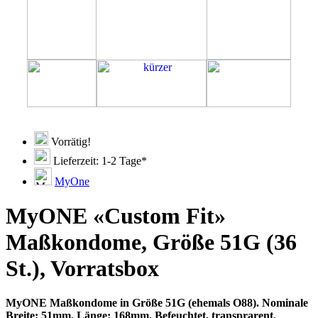
Vorrätig!
Lieferzeit: 1-2 Tage*
MyOne
MyONE «Custom Fit»
Maßkondome, Größe 51G (36
St.), Vorratsbox
MyONE Maßkondome in Größe 51G (ehemals O88). Nominale
Breite: 51mm, Länge: 168mm. Befeuchtet, transprarent,