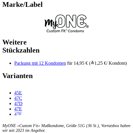
Marke/Label
Weitere
Stückzahlen
Packung mit 12 Kondomen
für 14,95 € (≙1,25 €/ Kondom)
Varianten
45E
47C
47D
47E
47F
49C
49D
MyONE «Custom Fit» Maßkondome, Größe 51G (36 St.), Vorratsbox haben
49E
wir seit 2023 im Angebot.