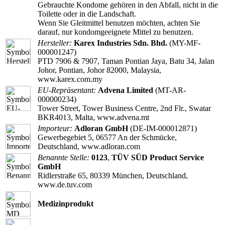
Gebrauchte Kondome gehören in den Abfall, nicht in die
Toilette oder in die Landschaft.
Wenn Sie Gleitmittel benutzen möchten, achten Sie
darauf, nur kondomgeeignete Mittel zu benutzen.
Hersteller:
Karex Industries Sdn. Bhd.
(MY-MF-
000001247)
PTD 7906 & 7907, Taman Pontian Jaya, Batu 34, Jalan
Johor, Pontian, Johor 82000, Malaysia,
www.karex.com.my
EU-Repräsentant:
Advena Limited
(MT-AR-
000000234)
Tower Street, Tower Business Centre, 2nd Flr., Swatar
BKR4013, Malta, www.advena.mt
Importeur:
Adloran GmbH
(DE-IM-000012871)
Gewerbegebiet 5, 06577 An der Schmücke,
Deutschland, www.adloran.com
Benannte Stelle:
0123
,
TÜV SÜD Product Service
GmbH
Ridlerstraße 65, 80339 München, Deutschland,
www.de.tuv.com
Medizinprodukt