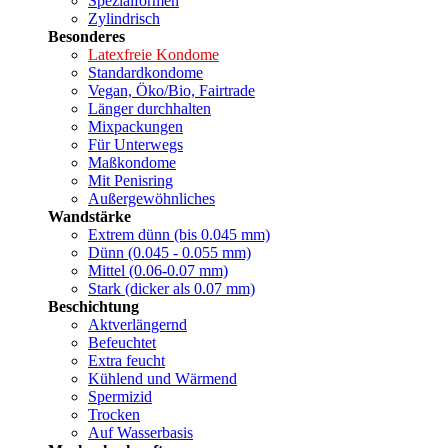
Spezialformen
Zylindrisch
Besonderes
Latexfreie Kondome
Standardkondome
Vegan, Öko/Bio, Fairtrade
Länger durchhalten
Mixpackungen
Für Unterwegs
Maßkondome
Mit Penisring
Außergewöhnliches
Wandstärke
Extrem dünn (bis 0.045 mm)
Dünn (0.045 - 0.055 mm)
Mittel (0.06-0.07 mm)
Stark (dicker als 0.07 mm)
Beschichtung
Aktverlängernd
Befeuchtet
Extra feucht
Kühlend und Wärmend
Spermizid
Trocken
Auf Wasserbasis