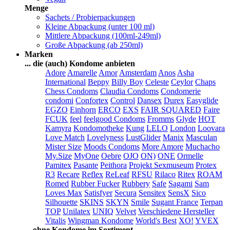
Menge
Sachets / Probierpackungen
Kleine Abpackung (unter 100 ml)
Mittlere Abpackung (100ml-249ml)
Große Abpackung (ab 250ml)
Marken
... die (auch) Kondome anbieten
Adore
Amarelle
Amor
Amsterdam
Anos
Asha
International
Beppy
Billy Boy
Celeste
Ceylor
Chaps
Chess Condoms
Claudia Condoms
Condomerie
condomi
Confortex
Control
Dansex
Durex
Easyglide
EGZO
Einhorn
ERCO
EXS
FAIR SQUARED
Faire
FCUK
feel
feelgood Condoms
Fromms
Glyde
HOT
Kamyra
Kondomotheke
Kung
LELO
London
Loovara
Love Match
Lovelyness
LustGlider
Manix
Masculan
Mister Size
Moods Condoms
More Amore
Muchacho
My.Size
MyOne
Oebre
OJO
ON)
ONE
Ormelle
Pamitex
Pasante
Peithora
Projekt Sexmuseum
Protex
R3
Recare
Reflex
ReLeaf
RFSU
Rilaco
Ritex
ROAM
Romed
Rubber Fucker
Rubbery
Safe
Sagami
Sam
Loves Max
Satisfyer
Secura
Sensitex
SensX
Sico
Silhouette
SKINS
SKYN
Smile
Sugant France
Terpan
TOP
Unilatex
UNIQ
Velvet
Verschiedene Hersteller
Vitalis
Wingman Kondome
World's Best
XO!
YVEX
... ohne Kondome im Sortiment