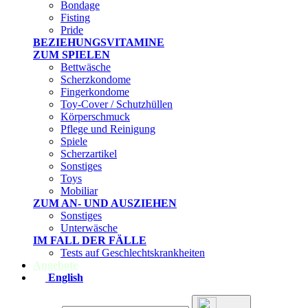
Bondage
Fisting
Pride
BEZIEHUNGSVITAMINE
ZUM SPIELEN
Bettwäsche
Scherzkondome
Fingerkondome
Toy-Cover / Schutzhüllen
Körperschmuck
Pflege und Reinigung
Spiele
Scherzartikel
Sonstiges
Toys
Mobiliar
ZUM AN- UND AUSZIEHEN
Sonstiges
Unterwäsche
IM FALL DER FÄLLE
Tests auf Geschlechtskrankheiten
Angebote
English