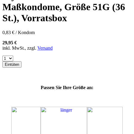
60E
Maßkondome, Größe 51G (36
60F
60G
St.), Vorratsbox
60H
60J
60K
0,83 € / Kondom
60L
64E
29,95 €
64F
inkl. MwSt., zzgl.
Versand
64G
64K
64L
Eintüten
64M
69G
69H
69J
Passen Sie Ihre Größe an:
69K
69L
69M