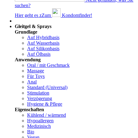
suchen?
Hier geht es z
Z
um
Kondomfinder!
Dams
Gleitgel & Sprays
Grundlage
Auf Hybridbasis
Auf Wasserbasis
Auf Silikonbasis
Auf Ölbasis
Anwendung
Oral / mit Geschmack
Massage
Für Toys
Anal
Standard (Universal)
Stimulation
Verzögerung
Hygiene & Pflege
Eigenschaften
Kühlend / wärmend
Hypoallergen
Medizinisch
Bio
Vegan