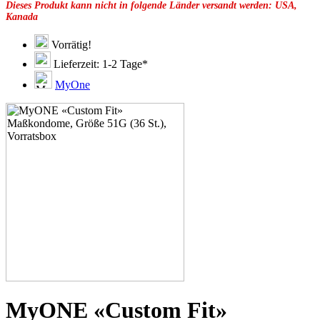
Dieses Produkt kann nicht in folgende Länder versandt werden: USA,
49F
Kanada
49G
51C
51D
Vorrätig!
51E
Lieferzeit: 1-2 Tage*
51F
51H
MyOne
53C
53D
53E
53F
53G
53H
55D
55E
55F
55G
55H
55J
57D
57E
57F
57G
57H
MyONE «Custom Fit»
57K