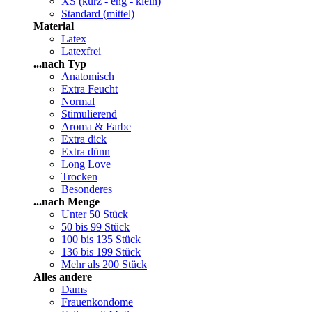
XS (kurz - eng - klein)
Standard (mittel)
Material
Latex
Latexfrei
...nach Typ
Anatomisch
Extra Feucht
Normal
Stimulierend
Aroma & Farbe
Extra dick
Extra dünn
Long Love
Trocken
Besonderes
...nach Menge
Unter 50 Stück
50 bis 99 Stück
100 bis 135 Stück
136 bis 199 Stück
Mehr als 200 Stück
Alles andere
Dams
Frauenkondome