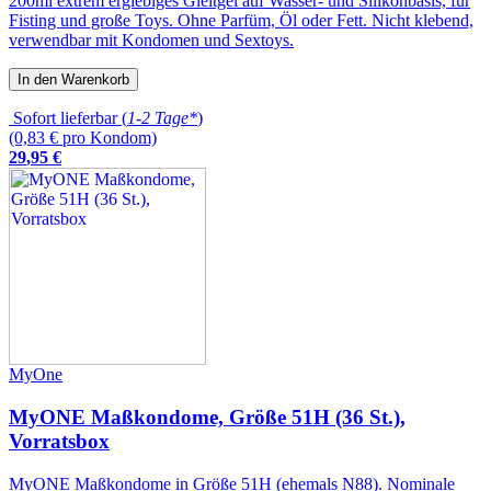
200ml extrem ergiebiges Gleitgel auf Wasser- und Silikonbasis, für
Fisting und große Toys. Ohne Parfüm, Öl oder Fett. Nicht klebend,
verwendbar mit Kondomen und Sextoys.
In den Warenkorb
Sofort lieferbar (
1-2 Tage*
)
(0,83 € pro Kondom)
29
,
95
€
MyOne
MyONE Maßkondome, Größe 51H (36 St.),
Vorratsbox
MyONE Maßkondome in Größe 51H (ehemals N88). Nominale