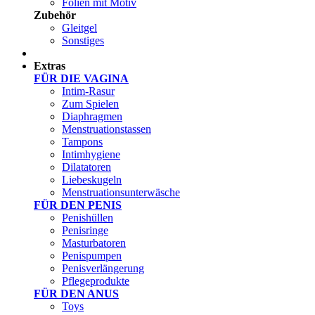
Folien mit Motiv
Zubehör
Gleitgel
Sonstiges
Test Sets
Extras
FÜR DIE VAGINA
Intim-Rasur
Zum Spielen
Diaphragmen
Menstruationstassen
Tampons
Intimhygiene
Dilatatoren
Liebeskugeln
Menstruationsunterwäsche
FÜR DEN PENIS
Penishüllen
Penisringe
Masturbatoren
Penispumpen
Penisverlängerung
Pflegeprodukte
FÜR DEN ANUS
Toys