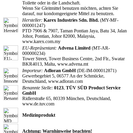
Toilette oder in die Landschaft.
Wenn Sie Gleitmittel benutzen möchten, achten Sie
darauf, nur kondomgeeignete Mittel zu benutzen.
Hersteller:
Karex Industries Sdn. Bhd.
(MY-MF-
000001247)
PTD 7906 & 7907, Taman Pontian Jaya, Batu 34, Jalan
Johor, Pontian, Johor 82000, Malaysia,
www.karex.com.my
EU-Repräsentant:
Advena Limited
(MT-AR-
000000234)
Tower Street, Tower Business Centre, 2nd Flr., Swatar
BKR4013, Malta, www.advena.mt
Importeur:
Adloran GmbH
(DE-IM-000012871)
Gewerbegebiet 5, 06577 An der Schmücke,
Deutschland, www.adloran.com
Benannte Stelle:
0123
,
TÜV SÜD Product Service
GmbH
Ridlerstraße 65, 80339 München, Deutschland,
www.de.tuv.com
Medizinprodukt
Achtung: Warnhinweise beachten!