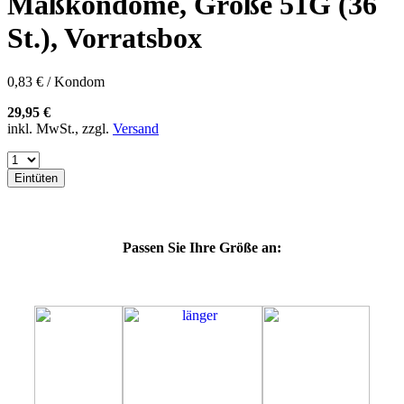
Maßkondome, Größe 51G (36
60F
60G
St.), Vorratsbox
60H
60J
60K
0,83 € / Kondom
60L
64E
29,95 €
64F
inkl. MwSt., zzgl.
Versand
64G
64K
64L
Eintüten
64M
69G
69H
69J
Passen Sie Ihre Größe an:
69K
69L
69M