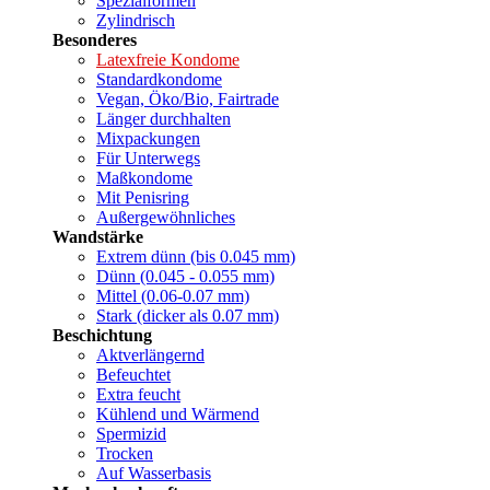
Spezialformen
Zylindrisch
Besonderes
Latexfreie Kondome
Standardkondome
Vegan, Öko/Bio, Fairtrade
Länger durchhalten
Mixpackungen
Für Unterwegs
Maßkondome
Mit Penisring
Außergewöhnliches
Wandstärke
Extrem dünn (bis 0.045 mm)
Dünn (0.045 - 0.055 mm)
Mittel (0.06-0.07 mm)
Stark (dicker als 0.07 mm)
Beschichtung
Aktverlängernd
Befeuchtet
Extra feucht
Kühlend und Wärmend
Spermizid
Trocken
Auf Wasserbasis