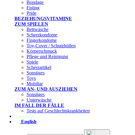
Bondage
Fisting
Pride
BEZIEHUNGSVITAMINE
ZUM SPIELEN
Bettwäsche
Scherzkondome
Fingerkondome
Toy-Cover / Schutzhüllen
Körperschmuck
Pflege und Reinigung
Spiele
Scherzartikel
Sonstiges
Toys
Mobiliar
ZUM AN- UND AUSZIEHEN
Sonstiges
Unterwäsche
IM FALL DER FÄLLE
Tests auf Geschlechtskrankheiten
Angebote
English