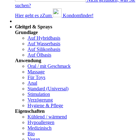
suchen?
Hier geht es z
Z
um
Kondomfinder!
Dams
Gleitgel & Sprays
Grundlage
Auf Hybridbasis
Auf Wasserbasis
Auf Silikonbasis
Auf Ölbasis
Anwendung
Oral / mit Geschmack
Massage
Für Toys
Anal
Standard (Universal)
Stimulation
Verzögerung
Hygiene & Pflege
Eigenschaften
Kühlend / wärmend
Hypoallergen
Medizinisch
Bio
Vegan