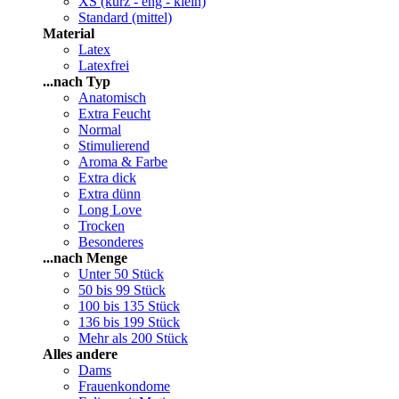
XS (kurz - eng - klein)
Standard (mittel)
Material
Latex
Latexfrei
...nach Typ
Anatomisch
Extra Feucht
Normal
Stimulierend
Aroma & Farbe
Extra dick
Extra dünn
Long Love
Trocken
Besonderes
...nach Menge
Unter 50 Stück
50 bis 99 Stück
100 bis 135 Stück
136 bis 199 Stück
Mehr als 200 Stück
Alles andere
Dams
Frauenkondome