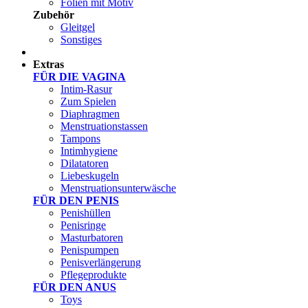
Folien mit Motiv
Zubehör
Gleitgel
Sonstiges
Test Sets
Extras
FÜR DIE VAGINA
Intim-Rasur
Zum Spielen
Diaphragmen
Menstruationstassen
Tampons
Intimhygiene
Dilatatoren
Liebeskugeln
Menstruationsunterwäsche
FÜR DEN PENIS
Penishüllen
Penisringe
Masturbatoren
Penispumpen
Penisverlängerung
Pflegeprodukte
FÜR DEN ANUS
Toys