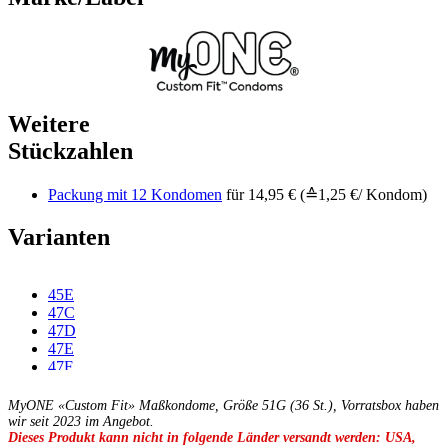
Weitere
Stückzahlen
Packung mit 12 Kondomen
für 14,95 € (≙1,25 €/ Kondom)
Varianten
45E
47C
47D
47E
47F
49C
49D
MyONE «Custom Fit» Maßkondome, Größe 51G (36 St.), Vorratsbox haben
49E
wir seit 2023 im Angebot.
Dieses Produkt kann nicht in folgende Länder versandt werden: USA,
49F