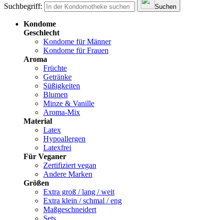
Suchbegriff:
Suchen
Kondome
Geschlecht
Kondome für Männer
Kondome für Frauen
Aroma
Früchte
Getränke
Süßigkeiten
Blumen
Minze & Vanille
Aroma-Mix
Material
Latex
Hypoallergen
Latexfrei
Für Veganer
Zertifiziert vegan
Andere Marken
Größen
Extra groß / lang / weit
Extra klein / schmal / eng
Maßgeschneidert
Sets