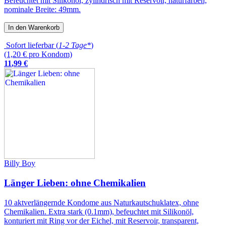
Befeuchtet mit Silikonöl, zylindrisch mit Reservoir, naturfarben,
nominale Breite: 49mm.
In den Warenkorb
Sofort lieferbar (
1-2 Tage*
)
(1,20 € pro Kondom)
11
,
99
€
Billy Boy
Länger Lieben: ohne Chemikalien
10 aktverlängernde Kondome aus Naturkautschuklatex, ohne
Chemikalien. Extra stark (0.1mm), befeuchtet mit Silikonöl,
konturiert mit Ring vor der Eichel, mit Reservoir, transparent,