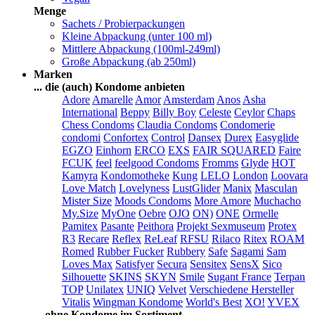
Menge
Sachets / Probierpackungen
Kleine Abpackung (unter 100 ml)
Mittlere Abpackung (100ml-249ml)
Große Abpackung (ab 250ml)
Marken
... die (auch) Kondome anbieten
Adore
Amarelle
Amor
Amsterdam
Anos
Asha
International
Beppy
Billy Boy
Celeste
Ceylor
Chaps
Chess Condoms
Claudia Condoms
Condomerie
condomi
Confortex
Control
Dansex
Durex
Easyglide
EGZO
Einhorn
ERCO
EXS
FAIR SQUARED
Faire
FCUK
feel
feelgood Condoms
Fromms
Glyde
HOT
Kamyra
Kondomotheke
Kung
LELO
London
Loovara
Love Match
Lovelyness
LustGlider
Manix
Masculan
Mister Size
Moods Condoms
More Amore
Muchacho
My.Size
MyOne
Oebre
OJO
ON)
ONE
Ormelle
Pamitex
Pasante
Peithora
Projekt Sexmuseum
Protex
R3
Recare
Reflex
ReLeaf
RFSU
Rilaco
Ritex
ROAM
Romed
Rubber Fucker
Rubbery
Safe
Sagami
Sam
Loves Max
Satisfyer
Secura
Sensitex
SensX
Sico
Silhouette
SKINS
SKYN
Smile
Sugant France
Terpan
TOP
Unilatex
UNIQ
Velvet
Verschiedene Hersteller
Vitalis
Wingman Kondome
World's Best
XO!
YVEX
... ohne Kondome im Sortiment