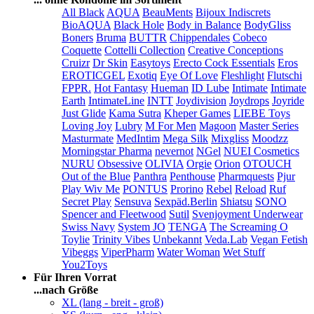
All Black
AQUA
BeauMents
Bijoux Indiscrets
BioAQUA
Black Hole
Body in Balance
BodyGliss
Boners
Bruma
BUTTR
Chippendales
Cobeco
Coquette
Cottelli Collection
Creative Conceptions
Cruizr
Dr Skin
Easytoys
Erecto Cock Essentials
Eros
EROTICGEL
Exotiq
Eye Of Love
Fleshlight
Flutschi
FPPR.
Hot Fantasy
Hueman
ID Lube
Intimate
Intimate
Earth
IntimateLine
INTT
Joydivision
Joydrops
Joyride
Just Glide
Kama Sutra
Kheper Games
LIEBE Toys
Loving Joy
Lubry
M For Men
Magoon
Master Series
Masturmate
MedIntim
Mega Silk
Mixgliss
Moodzz
Morningstar Pharma
nevernot
NGel
NUEI Cosmetics
NURU
Obsessive
OLIVIA
Orgie
Orion
OTOUCH
Out of the Blue
Panthra
Penthouse
Pharmquests
Pjur
Play Wiv Me
PONTUS
Prorino
Rebel
Reload
Ruf
Secret Play
Sensuva
Sexpäd.Berlin
Shiatsu
SONO
Spencer and Fleetwood
Sutil
Svenjoyment Underwear
Swiss Navy
System JO
TENGA
The Screaming O
Toylie
Trinity Vibes
Unbekannt
Veda.Lab
Vegan Fetish
Vibeggs
ViperPharm
Water Woman
Wet Stuff
You2Toys
Für Ihren Vorrat
...nach Größe
XL (lang - breit - groß)