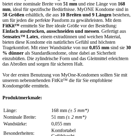
bietet eine nominale Breite von
51 mm
und eine Länge von
168
mm
, ideal für spezifische Bedürfnisse. MyONE Kondome sind in
58 Größen
erhältlich, die aus
10 Breiten und 9 Längen
bestehen,
um für jeden die perfekte Passform zu gewährleisten. Mit dem
FitKit™
ermitteln Sie Ihre ideale Größe vor der Bestellung:
Einfach ausdrucken, ausschneiden und messen
. Gefertigt aus
Sensatex™ Latex
, einem extradünnen und weichen Material,
bieten diese Kondome ein natürliches Gefühl und höchsten
Tragekomfort. Mit einer Wandstärke von nur
0,055 mm
sind sie
30
% dünner
als Standardkondome, ohne dabei an Sicherheit
einzubüßen. Die zylindrische Form und das Gleitmittel erleichtern
das Abrollen und sorgen für sicheren Halt.
Vor der ersten Benutzung von MyOne-Kondomen sollten Sie mit
unserem nebenstehenden FitKit™ die für Sie empfohlene
Kondomgröße ermitteln.
Produktmerkmale:
Länge:
168 mm
(± 5 mm*)
Nominale Breite:
51 mm
(± 2 mm*)
Wandstärke:
0,055 mm
Komfortabel
Besonderheiten:
Gefühlsecht