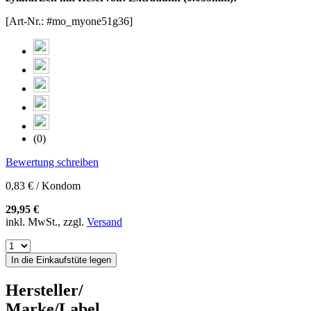
[Art-Nr.: #mo_myone51g36]
(0)
Bewertung schreiben
0,83 € / Kondom
29,95 €
inkl. MwSt., zzgl.
Versand
In die Einkaufstüte legen
Hersteller/
Marke/Label