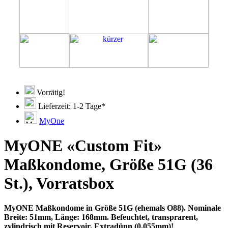
Vorrätig!
Lieferzeit: 1-2 Tage*
MyOne
MyONE «Custom Fit»
Maßkondome, Größe 51G (36
St.), Vorratsbox
MyONE Maßkondome in Größe 51G (ehemals O88). Nominale
Breite: 51mm, Länge: 168mm. Befeuchtet, transprarent,
zylindrisch mit Reservoir. Extradünn (0.055mm)!