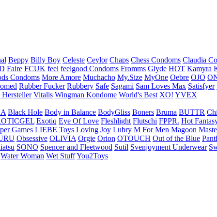
nal
Beppy
Billy Boy
Celeste
Ceylor
Chaps
Chess Condoms
Claudia C
ED
Faire
FCUK
feel
feelgood Condoms
Fromms
Glyde
HOT
Kamyra
ds Condoms
More Amore
Muchacho
My.Size
MyOne
Oebre
OJO
ON
omed
Rubber Fucker
Rubbery
Safe
Sagami
Sam Loves Max
Satisfyer
 Hersteller
Vitalis
Wingman Kondome
World's Best
XO!
YVEX
UA
Black Hole
Body in Balance
BodyGliss
Boners
Bruma
BUTTR
Ch
ROTICGEL
Exotiq
Eye Of Love
Fleshlight
Flutschi
FPPR.
Hot Fantas
per Games
LIEBE Toys
Loving Joy
Lubry
M For Men
Magoon
Maste
URU
Obsessive
OLIVIA
Orgie
Orion
OTOUCH
Out of the Blue
Pant
iatsu
SONO
Spencer and Fleetwood
Sutil
Svenjoyment Underwear
Sw
Water Woman
Wet Stuff
You2Toys