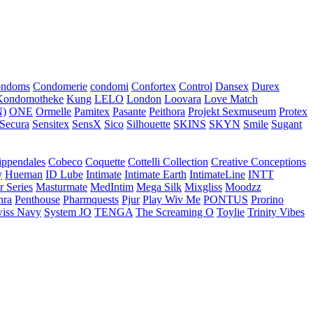
ondoms
Condomerie
condomi
Confortex
Control
Dansex
Durex
Kondomotheke
Kung
LELO
London
Loovara
Love Match
)
ONE
Ormelle
Pamitex
Pasante
Peithora
Projekt Sexmuseum
Protex
Secura
Sensitex
SensX
Sico
Silhouette
SKINS
SKYN
Smile
Sugant
ippendales
Cobeco
Coquette
Cottelli Collection
Creative Conceptions
y
Hueman
ID Lube
Intimate
Intimate Earth
IntimateLine
INTT
r Series
Masturmate
MedIntim
Mega Silk
Mixgliss
Moodzz
hra
Penthouse
Pharmquests
Pjur
Play Wiv Me
PONTUS
Prorino
iss Navy
System JO
TENGA
The Screaming O
Toylie
Trinity Vibes