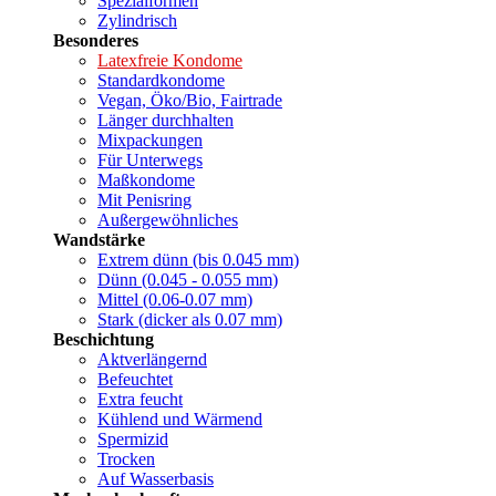
Spezialformen
Zylindrisch
Besonderes
Latexfreie Kondome
Standardkondome
Vegan, Öko/Bio, Fairtrade
Länger durchhalten
Mixpackungen
Für Unterwegs
Maßkondome
Mit Penisring
Außergewöhnliches
Wandstärke
Extrem dünn (bis 0.045 mm)
Dünn (0.045 - 0.055 mm)
Mittel (0.06-0.07 mm)
Stark (dicker als 0.07 mm)
Beschichtung
Aktverlängernd
Befeuchtet
Extra feucht
Kühlend und Wärmend
Spermizid
Trocken
Auf Wasserbasis