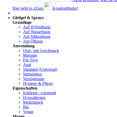
Hier geht es z
Z
um
Kondomfinder!
Dams
Gleitgel & Sprays
Grundlage
Auf Hybridbasis
Auf Wasserbasis
Auf Silikonbasis
Auf Ölbasis
Anwendung
Oral / mit Geschmack
Massage
Für Toys
Anal
Standard (Universal)
Stimulation
Verzögerung
Hygiene & Pflege
Eigenschaften
Kühlend / wärmend
Hypoallergen
Medizinisch
Bio
Vegan
Menge