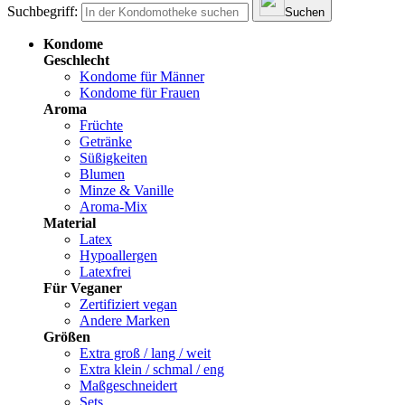
Suchbegriff:
Suchen
Kondome
Geschlecht
Kondome für Männer
Kondome für Frauen
Aroma
Früchte
Getränke
Süßigkeiten
Blumen
Minze & Vanille
Aroma-Mix
Material
Latex
Hypoallergen
Latexfrei
Für Veganer
Zertifiziert vegan
Andere Marken
Größen
Extra groß / lang / weit
Extra klein / schmal / eng
Maßgeschneidert
Sets