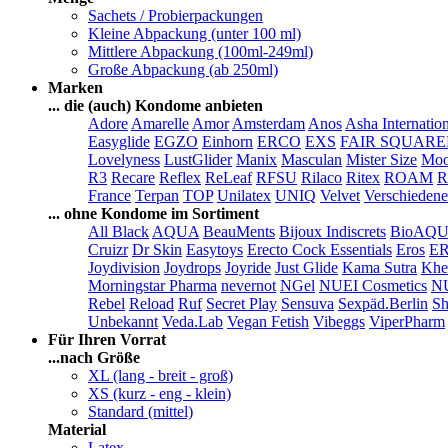
Sachets / Probierpackungen
Kleine Abpackung (unter 100 ml)
Mittlere Abpackung (100ml-249ml)
Große Abpackung (ab 250ml)
Marken
... die (auch) Kondome anbieten
Adore
Amarelle
Amor
Amsterdam
Anos
Asha Internatio
Easyglide
EGZO
Einhorn
ERCO
EXS
FAIR SQUAR
Lovelyness
LustGlider
Manix
Masculan
Mister Size
Moo
R3
Recare
Reflex
ReLeaf
RFSU
Rilaco
Ritex
ROAM
R
France
Terpan
TOP
Unilatex
UNIQ
Velvet
Verschiedene
... ohne Kondome im Sortiment
All Black
AQUA
BeauMents
Bijoux Indiscrets
BioAQ
Cruizr
Dr Skin
Easytoys
Erecto Cock Essentials
Eros
E
Joydivision
Joydrops
Joyride
Just Glide
Kama Sutra
Khe
Morningstar Pharma
nevernot
NGel
NUEI Cosmetics
N
Rebel
Reload
Ruf
Secret Play
Sensuva
Sexpäd.Berlin
Sh
Unbekannt
Veda.Lab
Vegan Fetish
Vibeggs
ViperPharm
Für Ihren Vorrat
...nach Größe
XL (lang - breit - groß)
XS (kurz - eng - klein)
Standard (mittel)
Material
Latex