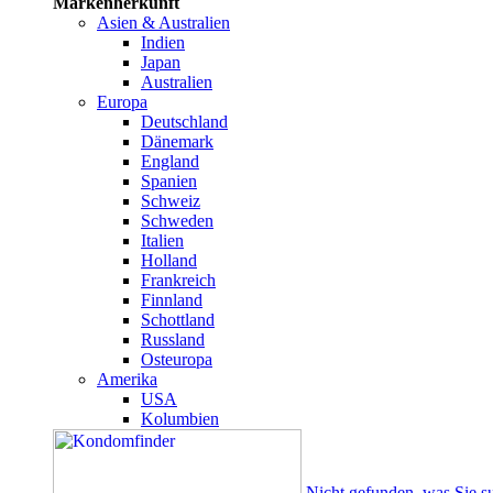
Markenherkunft
Asien & Australien
Indien
Japan
Australien
Europa
Deutschland
Dänemark
England
Spanien
Schweiz
Schweden
Italien
Holland
Frankreich
Finnland
Schottland
Russland
Osteuropa
Amerika
USA
Kolumbien
Nicht gefunden, was Sie s