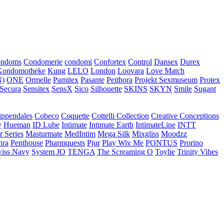
ondoms
Condomerie
condomi
Confortex
Control
Dansex
Durex
Kondomotheke
Kung
LELO
London
Loovara
Love Match
)
ONE
Ormelle
Pamitex
Pasante
Peithora
Projekt Sexmuseum
Protex
Secura
Sensitex
SensX
Sico
Silhouette
SKINS
SKYN
Smile
Sugant
ippendales
Cobeco
Coquette
Cottelli Collection
Creative Conceptions
y
Hueman
ID Lube
Intimate
Intimate Earth
IntimateLine
INTT
r Series
Masturmate
MedIntim
Mega Silk
Mixgliss
Moodzz
hra
Penthouse
Pharmquests
Pjur
Play Wiv Me
PONTUS
Prorino
iss Navy
System JO
TENGA
The Screaming O
Toylie
Trinity Vibes