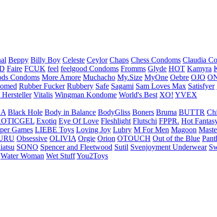
nal
Beppy
Billy Boy
Celeste
Ceylor
Chaps
Chess Condoms
Claudia C
ED
Faire
FCUK
feel
feelgood Condoms
Fromms
Glyde
HOT
Kamyra
ds Condoms
More Amore
Muchacho
My.Size
MyOne
Oebre
OJO
ON
omed
Rubber Fucker
Rubbery
Safe
Sagami
Sam Loves Max
Satisfyer
 Hersteller
Vitalis
Wingman Kondome
World's Best
XO!
YVEX
UA
Black Hole
Body in Balance
BodyGliss
Boners
Bruma
BUTTR
Ch
ROTICGEL
Exotiq
Eye Of Love
Fleshlight
Flutschi
FPPR.
Hot Fantas
per Games
LIEBE Toys
Loving Joy
Lubry
M For Men
Magoon
Maste
URU
Obsessive
OLIVIA
Orgie
Orion
OTOUCH
Out of the Blue
Pant
iatsu
SONO
Spencer and Fleetwood
Sutil
Svenjoyment Underwear
Sw
Water Woman
Wet Stuff
You2Toys