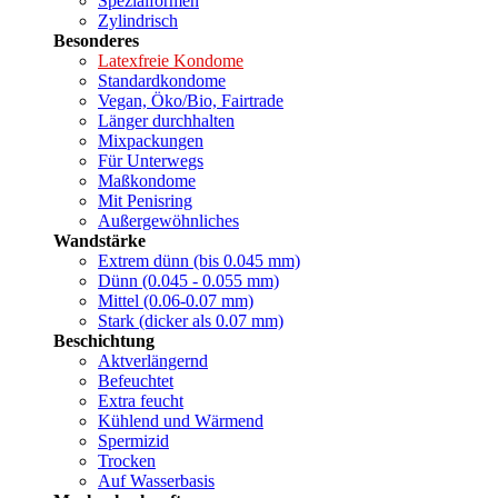
Spezialformen
Zylindrisch
Besonderes
Latexfreie Kondome
Standardkondome
Vegan, Öko/Bio, Fairtrade
Länger durchhalten
Mixpackungen
Für Unterwegs
Maßkondome
Mit Penisring
Außergewöhnliches
Wandstärke
Extrem dünn (bis 0.045 mm)
Dünn (0.045 - 0.055 mm)
Mittel (0.06-0.07 mm)
Stark (dicker als 0.07 mm)
Beschichtung
Aktverlängernd
Befeuchtet
Extra feucht
Kühlend und Wärmend
Spermizid
Trocken
Auf Wasserbasis