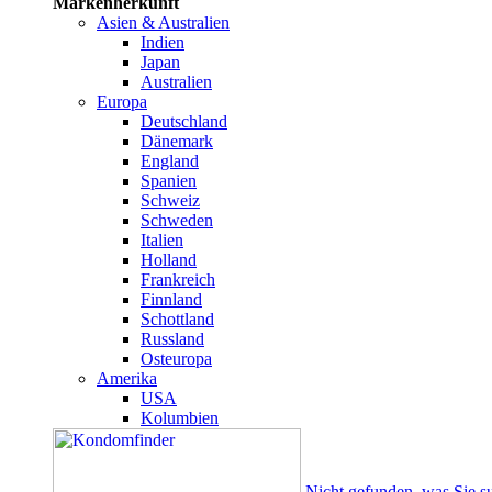
Markenherkunft
Asien & Australien
Indien
Japan
Australien
Europa
Deutschland
Dänemark
England
Spanien
Schweiz
Schweden
Italien
Holland
Frankreich
Finnland
Schottland
Russland
Osteuropa
Amerika
USA
Kolumbien
Nicht gefunden, was Sie s