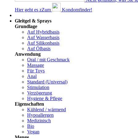
Hier geht es z
Z
um
Kondomfinder!
Dams
Gleitgel & Sprays
Grundlage
Auf Hybridbasis
Auf Wasserbasis
Auf Silikonbasis
Auf Ölbasis
Anwendung
Oral / mit Geschmack
Massage
Für Toys
Anal
Standard (Universal)
Stimulation
Verzögerung
Hygiene & Pflege
Eigenschaften
Kühlend / wärmend
Hypoallergen
Medizinisch
Bio
Vegan
Menge