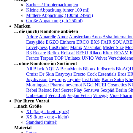
Sachets / Probierpackungen
Kleine Abpackung (unter 100 ml)
Mittlere Abpackung (100ml-249ml)
Große Abpackung (ab 250ml)
Marken
... die (auch) Kondome anbieten
Adore
Amarelle
Amor
Amsterdam
Anos
Asha Internatio
Easyglide
EGZO
Einhorn
ERCO
EXS
FAIR SQUAR
Lovelyness
LustGlider
Manix
Masculan
Mister Size
Moo
R3
Recare
Reflex
ReLeaf
RFSU
Rilaco
Ritex
ROAM
R
France
Terpan
TOP
Unilatex
UNIQ
Velvet
Verschiedene
... ohne Kondome im Sortiment
All Black
AQUA
BeauMents
Bijoux Indiscrets
BioAQ
Cruizr
Dr Skin
Easytoys
Erecto Cock Essentials
Eros
E
Joydivision
Joydrops
Joyride
Just Glide
Kama Sutra
Khe
Morningstar Pharma
nevernot
NGel
NUEI Cosmetics
N
Rebel
Reload
Ruf
Secret Play
Sensuva
Sexpäd.Berlin
Sh
Unbekannt
Veda.Lab
Vegan Fetish
Vibeggs
ViperPharm
Für Ihren Vorrat
...nach Größe
XL (lang - breit - groß)
XS (kurz - eng - klein)
Standard (mittel)
Material
Latex