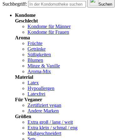
Suchbegriff:
Suchen
Kondome
Geschlecht
Kondome für Männer
Kondome für Frauen
Aroma
Früchte
Getränke
Süßigkeiten
Blumen
Minze & Vanille
Aroma-Mix
Material
Latex
Hypoallergen
Latexfrei
Für Veganer
Zertifiziert vegan
Andere Marken
Größen
Extra groß / lang / weit
Extra klein / schmal / eng
Maßgeschneidert
Sets