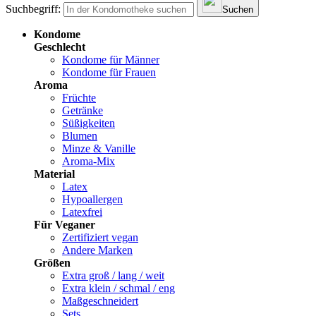
Suchbegriff:
Suchen
Kondome
Geschlecht
Kondome für Männer
Kondome für Frauen
Aroma
Früchte
Getränke
Süßigkeiten
Blumen
Minze & Vanille
Aroma-Mix
Material
Latex
Hypoallergen
Latexfrei
Für Veganer
Zertifiziert vegan
Andere Marken
Größen
Extra groß / lang / weit
Extra klein / schmal / eng
Maßgeschneidert
Sets