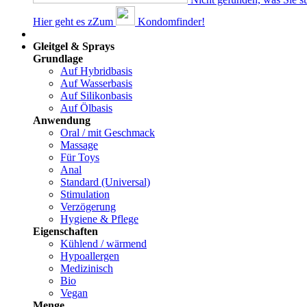
Hier geht es z
Z
um
Kondomfinder!
Dams
Gleitgel & Sprays
Grundlage
Auf Hybridbasis
Auf Wasserbasis
Auf Silikonbasis
Auf Ölbasis
Anwendung
Oral / mit Geschmack
Massage
Für Toys
Anal
Standard (Universal)
Stimulation
Verzögerung
Hygiene & Pflege
Eigenschaften
Kühlend / wärmend
Hypoallergen
Medizinisch
Bio
Vegan
Menge