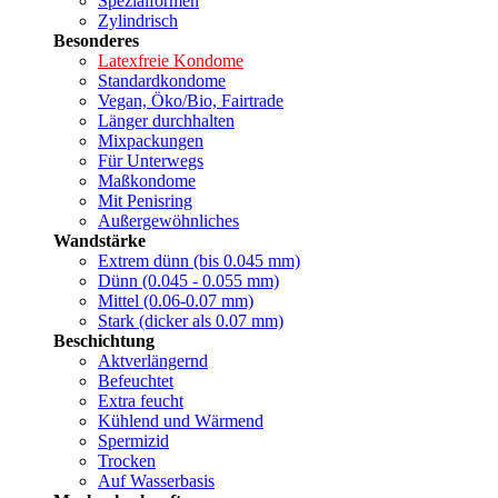
Spezialformen
Zylindrisch
Besonderes
Latexfreie Kondome
Standardkondome
Vegan, Öko/Bio, Fairtrade
Länger durchhalten
Mixpackungen
Für Unterwegs
Maßkondome
Mit Penisring
Außergewöhnliches
Wandstärke
Extrem dünn (bis 0.045 mm)
Dünn (0.045 - 0.055 mm)
Mittel (0.06-0.07 mm)
Stark (dicker als 0.07 mm)
Beschichtung
Aktverlängernd
Befeuchtet
Extra feucht
Kühlend und Wärmend
Spermizid
Trocken
Auf Wasserbasis