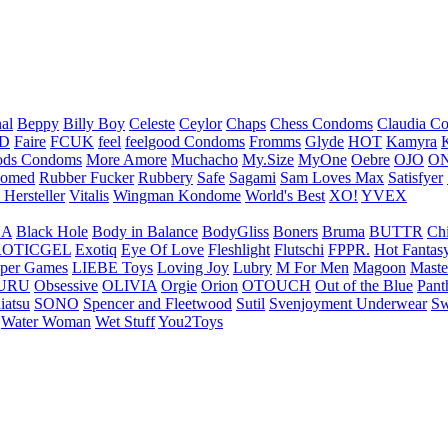
nal
Beppy
Billy Boy
Celeste
Ceylor
Chaps
Chess Condoms
Claudia C
ED
Faire
FCUK
feel
feelgood Condoms
Fromms
Glyde
HOT
Kamyra
ds Condoms
More Amore
Muchacho
My.Size
MyOne
Oebre
OJO
ON
omed
Rubber Fucker
Rubbery
Safe
Sagami
Sam Loves Max
Satisfyer
 Hersteller
Vitalis
Wingman Kondome
World's Best
XO!
YVEX
UA
Black Hole
Body in Balance
BodyGliss
Boners
Bruma
BUTTR
Ch
ROTICGEL
Exotiq
Eye Of Love
Fleshlight
Flutschi
FPPR.
Hot Fantas
per Games
LIEBE Toys
Loving Joy
Lubry
M For Men
Magoon
Maste
URU
Obsessive
OLIVIA
Orgie
Orion
OTOUCH
Out of the Blue
Pant
iatsu
SONO
Spencer and Fleetwood
Sutil
Svenjoyment Underwear
Sw
Water Woman
Wet Stuff
You2Toys