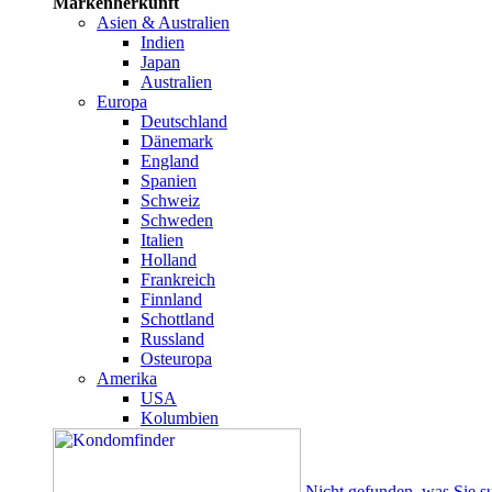
Markenherkunft
Asien & Australien
Indien
Japan
Australien
Europa
Deutschland
Dänemark
England
Spanien
Schweiz
Schweden
Italien
Holland
Frankreich
Finnland
Schottland
Russland
Osteuropa
Amerika
USA
Kolumbien
Nicht gefunden, was Sie s