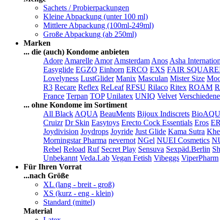
Sachets / Probierpackungen
Kleine Abpackung (unter 100 ml)
Mittlere Abpackung (100ml-249ml)
Große Abpackung (ab 250ml)
Marken
... die (auch) Kondome anbieten
Adore
Amarelle
Amor
Amsterdam
Anos
Asha Internatio
Easyglide
EGZO
Einhorn
ERCO
EXS
FAIR SQUAR
Lovelyness
LustGlider
Manix
Masculan
Mister Size
Moo
R3
Recare
Reflex
ReLeaf
RFSU
Rilaco
Ritex
ROAM
R
France
Terpan
TOP
Unilatex
UNIQ
Velvet
Verschiedene
... ohne Kondome im Sortiment
All Black
AQUA
BeauMents
Bijoux Indiscrets
BioAQ
Cruizr
Dr Skin
Easytoys
Erecto Cock Essentials
Eros
E
Joydivision
Joydrops
Joyride
Just Glide
Kama Sutra
Khe
Morningstar Pharma
nevernot
NGel
NUEI Cosmetics
N
Rebel
Reload
Ruf
Secret Play
Sensuva
Sexpäd.Berlin
Sh
Unbekannt
Veda.Lab
Vegan Fetish
Vibeggs
ViperPharm
Für Ihren Vorrat
...nach Größe
XL (lang - breit - groß)
XS (kurz - eng - klein)
Standard (mittel)
Material
Latex