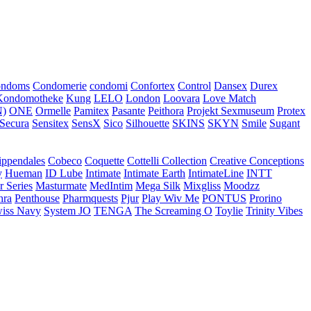
ondoms
Condomerie
condomi
Confortex
Control
Dansex
Durex
Kondomotheke
Kung
LELO
London
Loovara
Love Match
)
ONE
Ormelle
Pamitex
Pasante
Peithora
Projekt Sexmuseum
Protex
Secura
Sensitex
SensX
Sico
Silhouette
SKINS
SKYN
Smile
Sugant
ippendales
Cobeco
Coquette
Cottelli Collection
Creative Conceptions
y
Hueman
ID Lube
Intimate
Intimate Earth
IntimateLine
INTT
r Series
Masturmate
MedIntim
Mega Silk
Mixgliss
Moodzz
hra
Penthouse
Pharmquests
Pjur
Play Wiv Me
PONTUS
Prorino
iss Navy
System JO
TENGA
The Screaming O
Toylie
Trinity Vibes