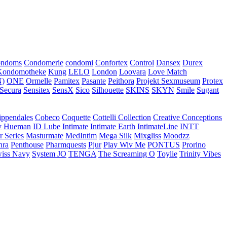
ondoms
Condomerie
condomi
Confortex
Control
Dansex
Durex
Kondomotheke
Kung
LELO
London
Loovara
Love Match
)
ONE
Ormelle
Pamitex
Pasante
Peithora
Projekt Sexmuseum
Protex
Secura
Sensitex
SensX
Sico
Silhouette
SKINS
SKYN
Smile
Sugant
ippendales
Cobeco
Coquette
Cottelli Collection
Creative Conceptions
y
Hueman
ID Lube
Intimate
Intimate Earth
IntimateLine
INTT
r Series
Masturmate
MedIntim
Mega Silk
Mixgliss
Moodzz
hra
Penthouse
Pharmquests
Pjur
Play Wiv Me
PONTUS
Prorino
iss Navy
System JO
TENGA
The Screaming O
Toylie
Trinity Vibes