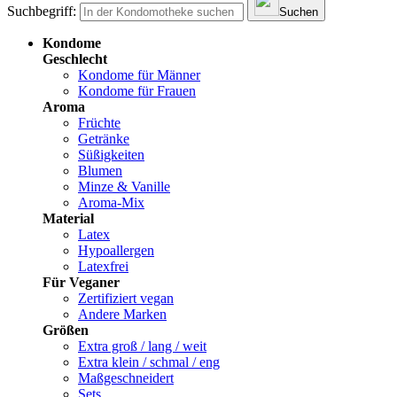
Suchbegriff:
Suchen
Kondome
Geschlecht
Kondome für Männer
Kondome für Frauen
Aroma
Früchte
Getränke
Süßigkeiten
Blumen
Minze & Vanille
Aroma-Mix
Material
Latex
Hypoallergen
Latexfrei
Für Veganer
Zertifiziert vegan
Andere Marken
Größen
Extra groß / lang / weit
Extra klein / schmal / eng
Maßgeschneidert
Sets