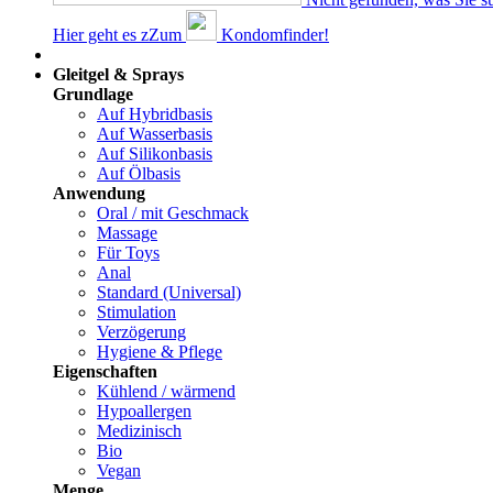
Hier geht es z
Z
um
Kondomfinder!
Dams
Gleitgel & Sprays
Grundlage
Auf Hybridbasis
Auf Wasserbasis
Auf Silikonbasis
Auf Ölbasis
Anwendung
Oral / mit Geschmack
Massage
Für Toys
Anal
Standard (Universal)
Stimulation
Verzögerung
Hygiene & Pflege
Eigenschaften
Kühlend / wärmend
Hypoallergen
Medizinisch
Bio
Vegan
Menge