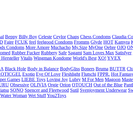
nal
Beppy
Billy Boy
Celeste
Ceylor
Chaps
Chess Condoms
Claudia C
ED
Faire
FCUK
feel
feelgood Condoms
Fromms
Glyde
HOT
Kamyra
ds Condoms
More Amore
Muchacho
My.Size
MyOne
Oebre
OJO
ON
omed
Rubber Fucker
Rubbery
Safe
Sagami
Sam Loves Max
Satisfyer
 Hersteller
Vitalis
Wingman Kondome
World's Best
XO!
YVEX
UA
Black Hole
Body in Balance
BodyGliss
Boners
Bruma
BUTTR
Ch
ROTICGEL
Exotiq
Eye Of Love
Fleshlight
Flutschi
FPPR.
Hot Fantas
per Games
LIEBE Toys
Loving Joy
Lubry
M For Men
Magoon
Maste
URU
Obsessive
OLIVIA
Orgie
Orion
OTOUCH
Out of the Blue
Pant
iatsu
SONO
Spencer and Fleetwood
Sutil
Svenjoyment Underwear
Sw
Water Woman
Wet Stuff
You2Toys