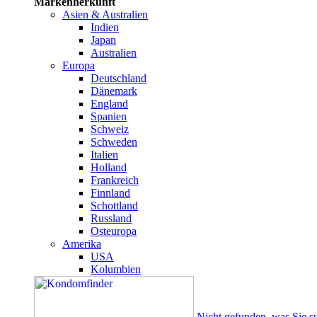
Markenherkunft
Asien & Australien
Indien
Japan
Australien
Europa
Deutschland
Dänemark
England
Spanien
Schweiz
Schweden
Italien
Holland
Frankreich
Finnland
Schottland
Russland
Osteuropa
Amerika
USA
Kolumbien
Nicht gefunden, was Sie s