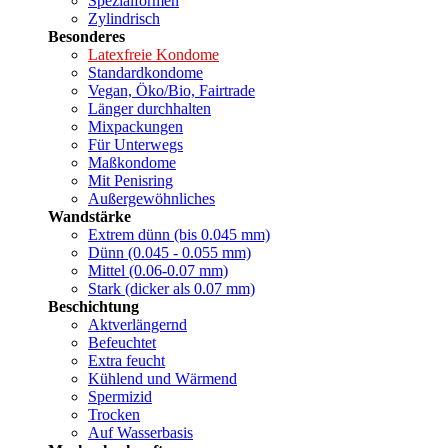
Spezialformen
Zylindrisch
Besonderes
Latexfreie Kondome
Standardkondome
Vegan, Öko/Bio, Fairtrade
Länger durchhalten
Mixpackungen
Für Unterwegs
Maßkondome
Mit Penisring
Außergewöhnliches
Wandstärke
Extrem dünn (bis 0.045 mm)
Dünn (0.045 - 0.055 mm)
Mittel (0.06-0.07 mm)
Stark (dicker als 0.07 mm)
Beschichtung
Aktverlängernd
Befeuchtet
Extra feucht
Kühlend und Wärmend
Spermizid
Trocken
Auf Wasserbasis