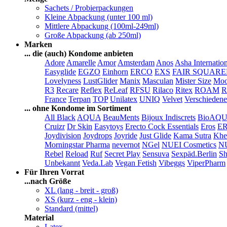
Sachets / Probierpackungen
Kleine Abpackung (unter 100 ml)
Mittlere Abpackung (100ml-249ml)
Große Abpackung (ab 250ml)
Marken
... die (auch) Kondome anbieten
Adore
Amarelle
Amor
Amsterdam
Anos
Asha Internatio
Easyglide
EGZO
Einhorn
ERCO
EXS
FAIR SQUAR
Lovelyness
LustGlider
Manix
Masculan
Mister Size
Moo
R3
Recare
Reflex
ReLeaf
RFSU
Rilaco
Ritex
ROAM
R
France
Terpan
TOP
Unilatex
UNIQ
Velvet
Verschiedene
... ohne Kondome im Sortiment
All Black
AQUA
BeauMents
Bijoux Indiscrets
BioAQ
Cruizr
Dr Skin
Easytoys
Erecto Cock Essentials
Eros
E
Joydivision
Joydrops
Joyride
Just Glide
Kama Sutra
Khe
Morningstar Pharma
nevernot
NGel
NUEI Cosmetics
N
Rebel
Reload
Ruf
Secret Play
Sensuva
Sexpäd.Berlin
Sh
Unbekannt
Veda.Lab
Vegan Fetish
Vibeggs
ViperPharm
Für Ihren Vorrat
...nach Größe
XL (lang - breit - groß)
XS (kurz - eng - klein)
Standard (mittel)
Material
Latex