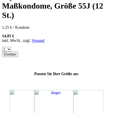
57K
Maßkondome, Größe 55J (12
60E
60F
St.)
60G
60H
60J
1,25 € / Kondom
60K
60L
14,95 €
64E
inkl. MwSt., zzgl.
Versand
64F
64G
64K
Eintüten
64L
64M
69H
69J
Passen Sie Ihre Größe an:
69K
69L
69M