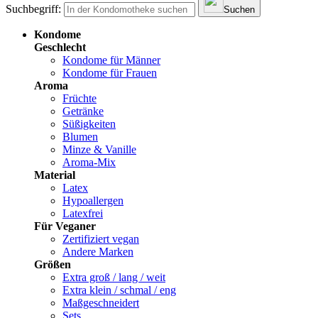
Suchbegriff:
Suchen
Kondome
Geschlecht
Kondome für Männer
Kondome für Frauen
Aroma
Früchte
Getränke
Süßigkeiten
Blumen
Minze & Vanille
Aroma-Mix
Material
Latex
Hypoallergen
Latexfrei
Für Veganer
Zertifiziert vegan
Andere Marken
Größen
Extra groß / lang / weit
Extra klein / schmal / eng
Maßgeschneidert
Sets