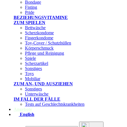
Bondage
Fisting
Pride
BEZIEHUNGSVITAMINE
ZUM SPIELEN
Bettwäsche
Scherzkondome
Fingerkondome
Toy-Cover / Schutzhüllen
Körperschmuck
Pflege und Reinigung
Spiele
Scherzartikel
Sonstiges
Toys
Mobiliar
ZUM AN- UND AUSZIEHEN
Sonstiges
Unterwäsche
IM FALL DER FÄLLE
Tests auf Geschlechtskrankheiten
Angebote
English