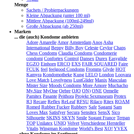
Menge
Sachets / Probierpackungen
Kleine Abpackung (unter 100 ml)
Mittlere Abpackung (100ml-249ml)
Große Abpackung (ab 250ml)
Marken
... die (auch) Kondome anbieten
Adore
Amarelle
Amor
Amsterdam
Anos
Asha
International
Beppy
Billy Boy
Celeste
Ceylor
Chaps
Chess Condoms
Claudia Condoms
Condomerie
condomi
Confortex
Control
Dansex
Durex
Easyglide
EGZO
Einhorn
ERCO
EXS
FAIR SQUARED
Faire
FCUK
feel
feelgood Condoms
Fromms
Glyde
HOT
Kamyra
Kondomotheke
Kung
LELO
London
Loovara
Love Match
Lovelyness
LustGlider
Manix
Masculan
Mister Size
Moods Condoms
More Amore
Muchacho
My.Size
MyOne
Oebre
OJO
ON)
ONE
Ormelle
Pamitex
Pasante
Peithora
Projekt Sexmuseum
Protex
R3
Recare
Reflex
ReLeaf
RFSU
Rilaco
Ritex
ROAM
Romed
Rubber Fucker
Rubbery
Safe
Sagami
Sam
Loves Max
Satisfyer
Secura
Sensitex
SensX
Sico
Silhouette
SKINS
SKYN
Smile
Sugant France
Terpan
TOP
Unilatex
UNIQ
Velvet
Verschiedene Hersteller
Vitalis
Wingman Kondome
World's Best
XO!
YVEX
... ohne Kondome im Sortiment