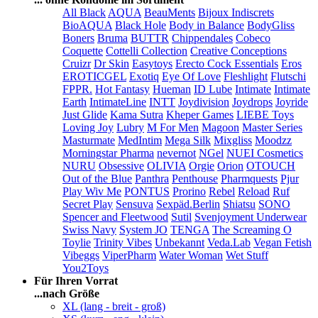
All Black
AQUA
BeauMents
Bijoux Indiscrets
BioAQUA
Black Hole
Body in Balance
BodyGliss
Boners
Bruma
BUTTR
Chippendales
Cobeco
Coquette
Cottelli Collection
Creative Conceptions
Cruizr
Dr Skin
Easytoys
Erecto Cock Essentials
Eros
EROTICGEL
Exotiq
Eye Of Love
Fleshlight
Flutschi
FPPR.
Hot Fantasy
Hueman
ID Lube
Intimate
Intimate
Earth
IntimateLine
INTT
Joydivision
Joydrops
Joyride
Just Glide
Kama Sutra
Kheper Games
LIEBE Toys
Loving Joy
Lubry
M For Men
Magoon
Master Series
Masturmate
MedIntim
Mega Silk
Mixgliss
Moodzz
Morningstar Pharma
nevernot
NGel
NUEI Cosmetics
NURU
Obsessive
OLIVIA
Orgie
Orion
OTOUCH
Out of the Blue
Panthra
Penthouse
Pharmquests
Pjur
Play Wiv Me
PONTUS
Prorino
Rebel
Reload
Ruf
Secret Play
Sensuva
Sexpäd.Berlin
Shiatsu
SONO
Spencer and Fleetwood
Sutil
Svenjoyment Underwear
Swiss Navy
System JO
TENGA
The Screaming O
Toylie
Trinity Vibes
Unbekannt
Veda.Lab
Vegan Fetish
Vibeggs
ViperPharm
Water Woman
Wet Stuff
You2Toys
Für Ihren Vorrat
...nach Größe
XL (lang - breit - groß)