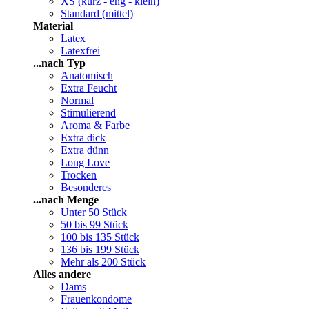
XS (kurz - eng - klein)
Standard (mittel)
Material
Latex
Latexfrei
...nach Typ
Anatomisch
Extra Feucht
Normal
Stimulierend
Aroma & Farbe
Extra dick
Extra dünn
Long Love
Trocken
Besonderes
...nach Menge
Unter 50 Stück
50 bis 99 Stück
100 bis 135 Stück
136 bis 199 Stück
Mehr als 200 Stück
Alles andere
Dams
Frauenkondome