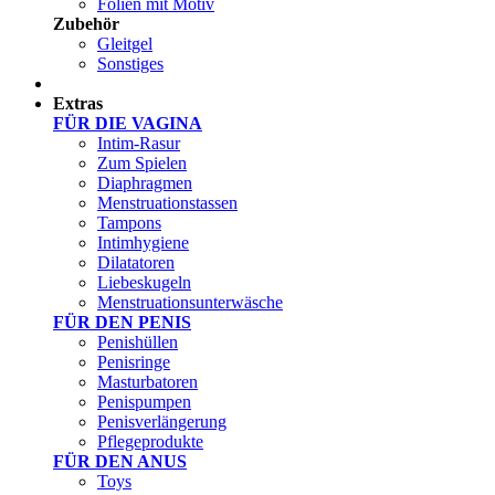
Folien mit Motiv
Zubehör
Gleitgel
Sonstiges
Test Sets
Extras
FÜR DIE VAGINA
Intim-Rasur
Zum Spielen
Diaphragmen
Menstruationstassen
Tampons
Intimhygiene
Dilatatoren
Liebeskugeln
Menstruationsunterwäsche
FÜR DEN PENIS
Penishüllen
Penisringe
Masturbatoren
Penispumpen
Penisverlängerung
Pflegeprodukte
FÜR DEN ANUS
Toys