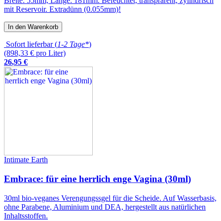
Breite: 55mm, Länge: 181mm. Befeuchtet, transprarent, zylindrisch
mit Reservoir. Extradünn (0.055mm)!
In den Warenkorb
Sofort lieferbar (
1-2 Tage*
)
(898,33 € pro Liter)
26
,
95
€
Intimate Earth
Embrace: für eine herrlich enge Vagina (30ml)
30ml bio-veganes Verengungssgel für die Scheide. Auf Wasserbasis,
ohne Parabene, Aluminium und DEA, hergestellt aus natürlichen
Inhaltsstoffen.