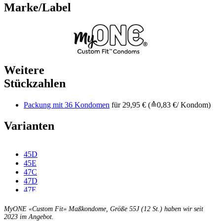
Marke/Label
Weitere
Stückzahlen
Packung mit 36 Kondomen
für 29,95 € (≙0,83 €/ Kondom)
Varianten
45D
45E
47C
47D
47E
47F
49C
MyONE «Custom Fit» Maßkondome, Größe 55J (12 St.) haben wir seit
49D
2023 im Angebot.