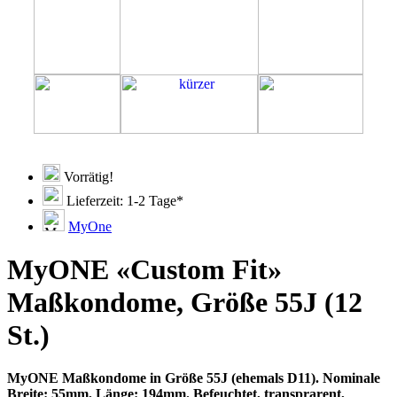
Vorrätig!
Lieferzeit: 1-2 Tage*
MyOne
MyONE «Custom Fit»
Maßkondome, Größe 55J (12
St.)
MyONE Maßkondome in Größe 55J (ehemals D11). Nominale
Breite: 55mm, Länge: 194mm. Befeuchtet, transprarent,