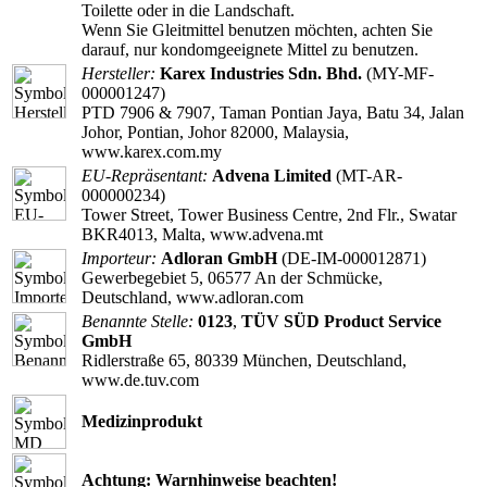
Toilette oder in die Landschaft.
Wenn Sie Gleitmittel benutzen möchten, achten Sie
darauf, nur kondomgeeignete Mittel zu benutzen.
Hersteller:
Karex Industries Sdn. Bhd.
(MY-MF-
000001247)
PTD 7906 & 7907, Taman Pontian Jaya, Batu 34, Jalan
Johor, Pontian, Johor 82000, Malaysia,
www.karex.com.my
EU-Repräsentant:
Advena Limited
(MT-AR-
000000234)
Tower Street, Tower Business Centre, 2nd Flr., Swatar
BKR4013, Malta, www.advena.mt
Importeur:
Adloran GmbH
(DE-IM-000012871)
Gewerbegebiet 5, 06577 An der Schmücke,
Deutschland, www.adloran.com
Benannte Stelle:
0123
,
TÜV SÜD Product Service
GmbH
Ridlerstraße 65, 80339 München, Deutschland,
www.de.tuv.com
Medizinprodukt
Achtung: Warnhinweise beachten!