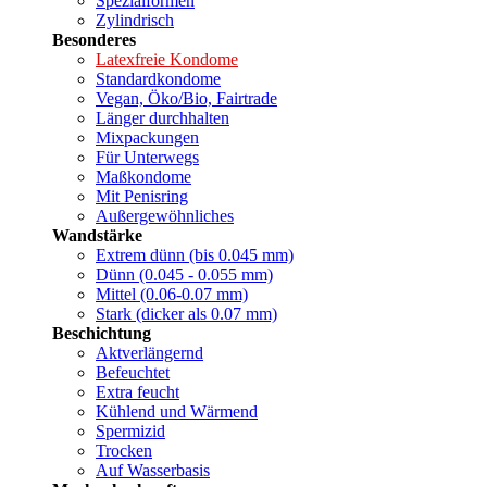
Spezialformen
Zylindrisch
Besonderes
Latexfreie Kondome
Standardkondome
Vegan, Öko/Bio, Fairtrade
Länger durchhalten
Mixpackungen
Für Unterwegs
Maßkondome
Mit Penisring
Außergewöhnliches
Wandstärke
Extrem dünn (bis 0.045 mm)
Dünn (0.045 - 0.055 mm)
Mittel (0.06-0.07 mm)
Stark (dicker als 0.07 mm)
Beschichtung
Aktverlängernd
Befeuchtet
Extra feucht
Kühlend und Wärmend
Spermizid
Trocken
Auf Wasserbasis