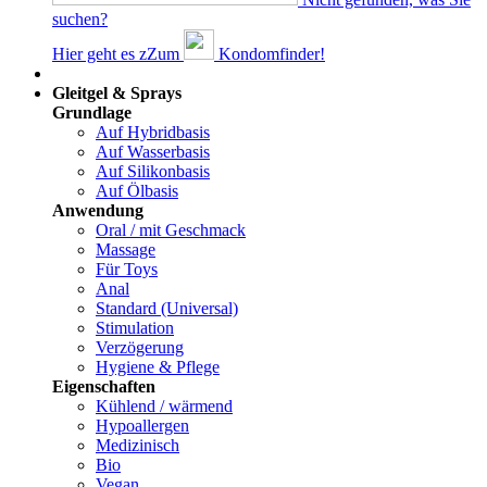
suchen?
Hier geht es z
Z
um
Kondomfinder!
Dams
Gleitgel & Sprays
Grundlage
Auf Hybridbasis
Auf Wasserbasis
Auf Silikonbasis
Auf Ölbasis
Anwendung
Oral / mit Geschmack
Massage
Für Toys
Anal
Standard (Universal)
Stimulation
Verzögerung
Hygiene & Pflege
Eigenschaften
Kühlend / wärmend
Hypoallergen
Medizinisch
Bio
Vegan