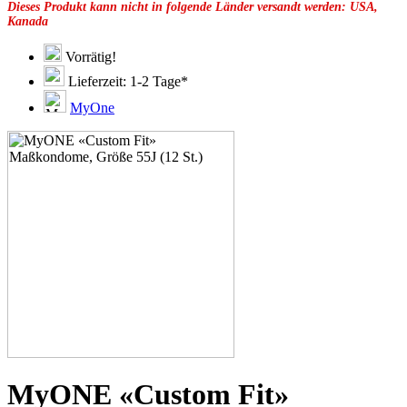
Dieses Produkt kann nicht in folgende Länder versandt werden: USA,
49E
Kanada
49F
49G
51C
Vorrätig!
51D
Lieferzeit: 1-2 Tage*
51E
51F
MyOne
51G
51H
53C
53D
53E
53F
53G
53H
55D
55E
55F
55G
55H
57D
57E
57F
57G
MyONE «Custom Fit»
57H