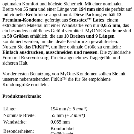
optimalen Komfort und höchste Sicherheit. Mit einer nominalen
Breite von
55 mm
und einer Länge von
194 mm
sind sie perfekt auf
individuelle Bedürfnisse abgestimmt. Diese Packung enthält
12
Premium-Kondome
, gefertigt aus
Sensatex™ Latex
, einem
extradünnen Material mit einer Wandstärke von nur
0,055 mm
, das
ein besonders natürliches Gefühl vermittelt. MyONE Kondome sind
in
58 Größen
erhältlich, die aus
10 Breiten und 9 Längen
kombiniert werden, um die ideale Passform zu gewährleisten.
Nutzen Sie das
FitKit™
, um Ihre optimale Größe zu ermitteln:
Einfach ausdrucken, ausschneiden und messen
. Die zylindrische
Form mit Reservoir sorgt für ein angenehmes Tragegefühl und
sicheren Halt.
Vor der ersten Benutzung von MyOne-Kondomen sollten Sie mit
unserem nebenstehenden FitKit™ die für Sie empfohlene
Kondomgröße ermitteln.
Produktmerkmale:
Länge:
194 mm
(± 5 mm*)
Nominale Breite:
55 mm
(± 2 mm*)
Wandstärke:
0,055 mm
Komfortabel
Besonderheiten:
Gefühlsecht