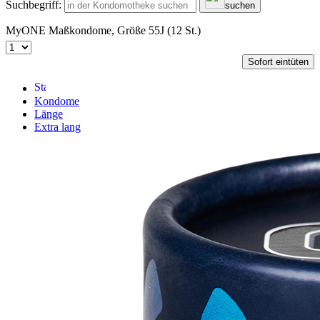
Suchbegriff:
suchen
MyONE Maßkondome, Größe 55J (12 St.)
Sofort eintüten
Kondome
Länge
Extra lang