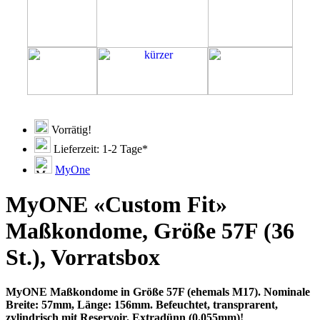
Vorrätig!
Lieferzeit: 1-2 Tage*
MyOne
MyONE «Custom Fit»
Maßkondome, Größe 57F (36
St.), Vorratsbox
MyONE Maßkondome in Größe 57F (ehemals M17). Nominale
Breite: 57mm, Länge: 156mm. Befeuchtet, transprarent,
zylindrisch mit Reservoir. Extradünn (0.055mm)!