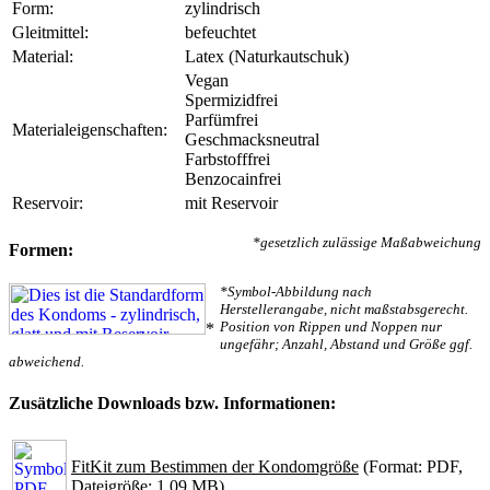
Form:
zylindrisch
Gleitmittel:
befeuchtet
Material:
Latex (Naturkautschuk)
Vegan
Spermizidfrei
Parfümfrei
Materialeigenschaften:
Geschmacksneutral
Farbstofffrei
Benzocainfrei
Reservoir:
mit Reservoir
*gesetzlich zulässige Maßabweichung
Formen:
*Symbol-Abbildung nach
Herstellerangabe, nicht maßstabsgerecht.
Position von Rippen und Noppen nur
*
ungefähr; Anzahl, Abstand und Größe ggf.
abweichend.
Zusätzliche Downloads bzw. Informationen:
FitKit zum Bestimmen der Kondomgröße
(Format: PDF,
Dateigröße: 1.09 MB)