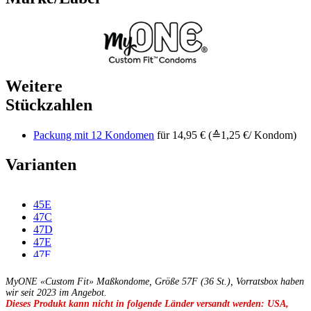
Weitere
Stückzahlen
Packung mit 12 Kondomen
für 14,95 € (≙1,25 €/ Kondom)
Varianten
45E
47C
47D
47E
47F
49C
49D
MyONE «Custom Fit» Maßkondome, Größe 57F (36 St.), Vorratsbox haben
49E
wir seit 2023 im Angebot.
Dieses Produkt kann nicht in folgende Länder versandt werden: USA,
49F