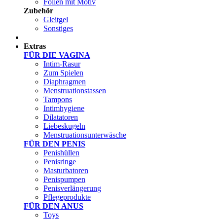
Folien mit Motiv
Zubehör
Gleitgel
Sonstiges
Test Sets
Extras
FÜR DIE VAGINA
Intim-Rasur
Zum Spielen
Diaphragmen
Menstruationstassen
Tampons
Intimhygiene
Dilatatoren
Liebeskugeln
Menstruationsunterwäsche
FÜR DEN PENIS
Penishüllen
Penisringe
Masturbatoren
Penispumpen
Penisverlängerung
Pflegeprodukte
FÜR DEN ANUS
Toys