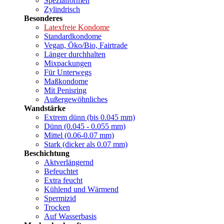
Spezialformen
Zylindrisch
Besonderes
Latexfreie Kondome
Standardkondome
Vegan, Öko/Bio, Fairtrade
Länger durchhalten
Mixpackungen
Für Unterwegs
Maßkondome
Mit Penisring
Außergewöhnliches
Wandstärke
Extrem dünn (bis 0.045 mm)
Dünn (0.045 - 0.055 mm)
Mittel (0.06-0.07 mm)
Stark (dicker als 0.07 mm)
Beschichtung
Aktverlängernd
Befeuchtet
Extra feucht
Kühlend und Wärmend
Spermizid
Trocken
Auf Wasserbasis