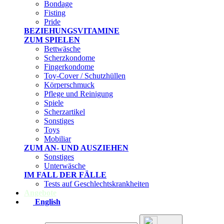
Bondage
Fisting
Pride
BEZIEHUNGSVITAMINE
ZUM SPIELEN
Bettwäsche
Scherzkondome
Fingerkondome
Toy-Cover / Schutzhüllen
Körperschmuck
Pflege und Reinigung
Spiele
Scherzartikel
Sonstiges
Toys
Mobiliar
ZUM AN- UND AUSZIEHEN
Sonstiges
Unterwäsche
IM FALL DER FÄLLE
Tests auf Geschlechtskrankheiten
Angebote
English