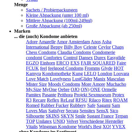
Menge
Sachets / Probierpackungen
Kleine Abpackung (unter 100 ml)
Mittlere Abpackung (100ml-249ml)
Große Abpackung (ab 250ml)
Marken
... die (auch) Kondome anbieten
Adore
Amarelle
Amor
Amsterdam
Anos
Asha
International
Beppy
Billy Boy
Celeste
Ceylor
Chaps
Chess Condoms
Claudia Condoms
Condomerie
condomi
Confortex
Control
Dansex
Durex
Easyglide
EGZO
Einhorn
ERCO
EXS
FAIR SQUARED
Faire
FCUK
feel
feelgood Condoms
Fromms
Glyde
HOT
Kamyra
Kondomotheke
Kung
LELO
London
Loovara
Love Match
Lovelyness
LustGlider
Manix
Masculan
Mister Size
Moods Condoms
More Amore
Muchacho
My.Size
MyOne
Oebre
OJO
ON)
ONE
Ormelle
Pamitex
Pasante
Peithora
Projekt Sexmuseum
Protex
R3
Recare
Reflex
ReLeaf
RFSU
Rilaco
Ritex
ROAM
Romed
Rubber Fucker
Rubbery
Safe
Sagami
Sam
Loves Max
Satisfyer
Secura
Sensitex
SensX
Sico
Silhouette
SKINS
SKYN
Smile
Sugant France
Terpan
TOP
Unilatex
UNIQ
Velvet
Verschiedene Hersteller
Vitalis
Wingman Kondome
World's Best
XO!
YVEX
... ohne Kondome im Sortiment