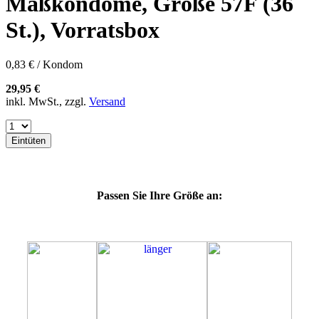
Maßkondome, Größe 57F (36
60F
60G
St.), Vorratsbox
60H
60J
60K
0,83 € / Kondom
60L
64E
29,95 €
64F
inkl. MwSt., zzgl.
Versand
64G
64K
64L
Eintüten
64M
69G
69H
69J
Passen Sie Ihre Größe an:
69K
69L
69M