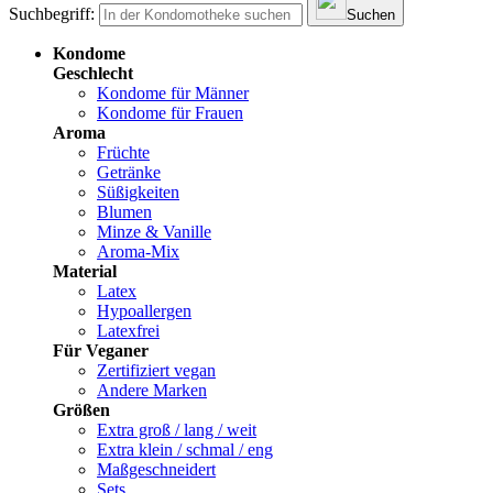
Suchbegriff:
Suchen
Kondome
Geschlecht
Kondome für Männer
Kondome für Frauen
Aroma
Früchte
Getränke
Süßigkeiten
Blumen
Minze & Vanille
Aroma-Mix
Material
Latex
Hypoallergen
Latexfrei
Für Veganer
Zertifiziert vegan
Andere Marken
Größen
Extra groß / lang / weit
Extra klein / schmal / eng
Maßgeschneidert
Sets