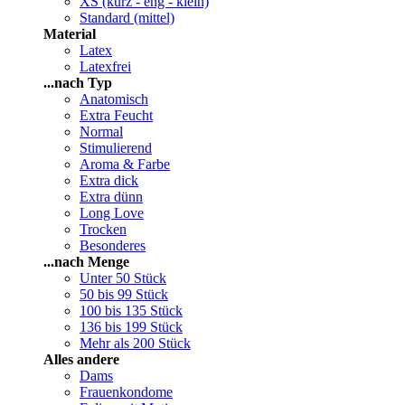
XS (kurz - eng - klein)
Standard (mittel)
Material
Latex
Latexfrei
...nach Typ
Anatomisch
Extra Feucht
Normal
Stimulierend
Aroma & Farbe
Extra dick
Extra dünn
Long Love
Trocken
Besonderes
...nach Menge
Unter 50 Stück
50 bis 99 Stück
100 bis 135 Stück
136 bis 199 Stück
Mehr als 200 Stück
Alles andere
Dams
Frauenkondome