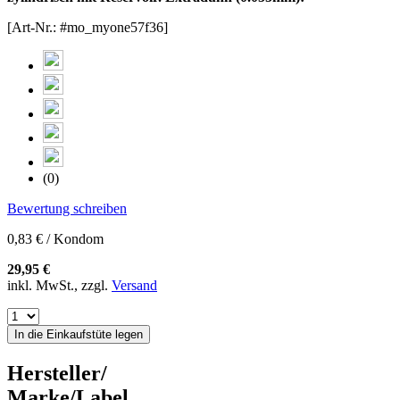
[Art-Nr.: #mo_myone57f36]
(0)
Bewertung schreiben
0,83 € / Kondom
29,95 €
inkl. MwSt., zzgl.
Versand
In die Einkaufstüte legen
Hersteller/
Marke/Label