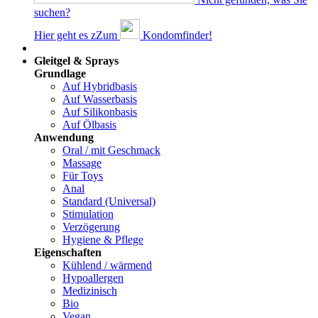
suchen?
Hier geht es z
Z
um
Kondomfinder!
Dams
Gleitgel & Sprays
Grundlage
Auf Hybridbasis
Auf Wasserbasis
Auf Silikonbasis
Auf Ölbasis
Anwendung
Oral / mit Geschmack
Massage
Für Toys
Anal
Standard (Universal)
Stimulation
Verzögerung
Hygiene & Pflege
Eigenschaften
Kühlend / wärmend
Hypoallergen
Medizinisch
Bio
Vegan