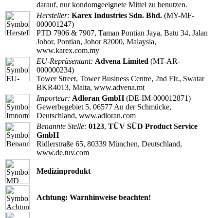
darauf, nur kondomgeeignete Mittel zu benutzen.
Hersteller:
Karex Industries Sdn. Bhd.
(MY-MF-
000001247)
PTD 7906 & 7907, Taman Pontian Jaya, Batu 34, Jalan
Johor, Pontian, Johor 82000, Malaysia,
www.karex.com.my
EU-Repräsentant:
Advena Limited
(MT-AR-
000000234)
Tower Street, Tower Business Centre, 2nd Flr., Swatar
BKR4013, Malta, www.advena.mt
Importeur:
Adloran GmbH
(DE-IM-000012871)
Gewerbegebiet 5, 06577 An der Schmücke,
Deutschland, www.adloran.com
Benannte Stelle:
0123
,
TÜV SÜD Product Service
GmbH
Ridlerstraße 65, 80339 München, Deutschland,
www.de.tuv.com
Medizinprodukt
Achtung: Warnhinweise beachten!