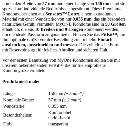
nominalen Breite von
57 mm
und einer Länge von
156 mm
sind sie
speziell auf individuelle Bedürfnisse abgestimmt. Diese Premium-
Kondome bestehen aus
Sensatex™ Latex
, einem extradünnen
Material mit einer Wandstärke von nur
0,055 mm
, das ein besonders
natürliches Gefühl vermittelt. MyONE Kondome sind in
58 Größen
erhältlich, die aus
10 Breiten und 9 Längen
kombiniert werden,
um die ideale Passform zu garantieren. Nutzen Sie das
FitKit™
, um
Ihre optimale Größe vor der Bestellung zu ermitteln:
Einfach
ausdrucken, ausschneiden und messen
. Die zylindrische Form
mit Reservoir sorgt für leichtes Abrollen und sicheren Halt.
Vor der ersten Benutzung von MyOne-Kondomen sollten Sie mit
unserem nebenstehenden FitKit™ die für Sie empfohlene
Kondomgröße ermitteln.
Produktmerkmale:
Länge:
156 mm
(± 5 mm*)
Nominale Breite:
57 mm
(± 2 mm*)
Wandstärke:
0,055 mm
Komfortabel
Besonderheiten:
Gefühlsecht
Farbe:
transparent