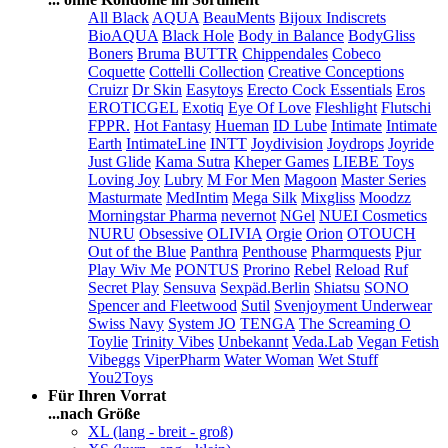
All Black
AQUA
BeauMents
Bijoux Indiscrets
BioAQUA
Black Hole
Body in Balance
BodyGliss
Boners
Bruma
BUTTR
Chippendales
Cobeco
Coquette
Cottelli Collection
Creative Conceptions
Cruizr
Dr Skin
Easytoys
Erecto Cock Essentials
Eros
EROTICGEL
Exotiq
Eye Of Love
Fleshlight
Flutschi
FPPR.
Hot Fantasy
Hueman
ID Lube
Intimate
Intimate
Earth
IntimateLine
INTT
Joydivision
Joydrops
Joyride
Just Glide
Kama Sutra
Kheper Games
LIEBE Toys
Loving Joy
Lubry
M For Men
Magoon
Master Series
Masturmate
MedIntim
Mega Silk
Mixgliss
Moodzz
Morningstar Pharma
nevernot
NGel
NUEI Cosmetics
NURU
Obsessive
OLIVIA
Orgie
Orion
OTOUCH
Out of the Blue
Panthra
Penthouse
Pharmquests
Pjur
Play Wiv Me
PONTUS
Prorino
Rebel
Reload
Ruf
Secret Play
Sensuva
Sexpäd.Berlin
Shiatsu
SONO
Spencer and Fleetwood
Sutil
Svenjoyment Underwear
Swiss Navy
System JO
TENGA
The Screaming O
Toylie
Trinity Vibes
Unbekannt
Veda.Lab
Vegan Fetish
Vibeggs
ViperPharm
Water Woman
Wet Stuff
You2Toys
Für Ihren Vorrat
...nach Größe
XL (lang - breit - groß)