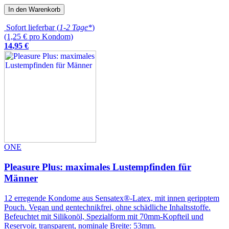
In den Warenkorb
Sofort lieferbar (
1-2 Tage*
)
(1,25 € pro Kondom)
14
,
95
€
ONE
Pleasure Plus: maximales Lustempfinden für
Männer
12 erregende Kondome aus Sensatex®-Latex, mit innen geripptem
Pouch. Vegan und gentechnikfrei, ohne schädliche Inhaltsstoffe.
Befeuchtet mit Silikonöl, Spezialform mit 70mm-Kopfteil und
Reservoir, transparent, nominale Breite: 53mm.