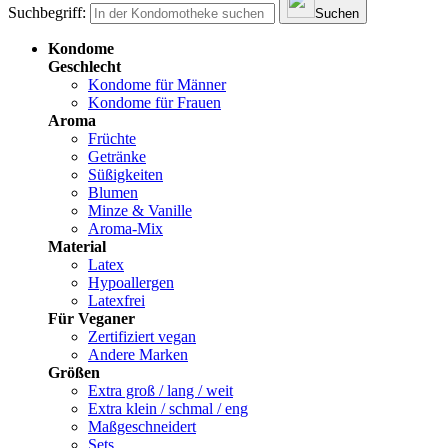
Suchbegriff:
Suchen
Kondome
Geschlecht
Kondome für Männer
Kondome für Frauen
Aroma
Früchte
Getränke
Süßigkeiten
Blumen
Minze & Vanille
Aroma-Mix
Material
Latex
Hypoallergen
Latexfrei
Für Veganer
Zertifiziert vegan
Andere Marken
Größen
Extra groß / lang / weit
Extra klein / schmal / eng
Maßgeschneidert
Sets