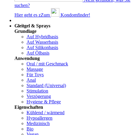
suchen?
Hier geht es z
Z
um
Kondomfinder!
Dams
Gleitgel & Sprays
Grundlage
Auf Hybridbasis
Auf Wasserbasis
Auf Silikonbasis
Auf Ölbasis
Anwendung
Oral / mit Geschmack
Massage
Für Toys
Anal
Standard (Universal)
Stimulation
Verzögerung
Hygiene & Pflege
Eigenschaften
Kühlend / wärmend
Hypoallergen
Medizinisch
Bio
Vegan