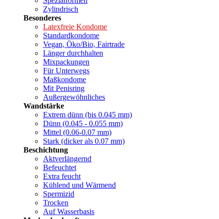
Spezialformen
Zylindrisch
Besonderes
Latexfreie Kondome
Standardkondome
Vegan, Öko/Bio, Fairtrade
Länger durchhalten
Mixpackungen
Für Unterwegs
Maßkondome
Mit Penisring
Außergewöhnliches
Wandstärke
Extrem dünn (bis 0.045 mm)
Dünn (0.045 - 0.055 mm)
Mittel (0.06-0.07 mm)
Stark (dicker als 0.07 mm)
Beschichtung
Aktverlängernd
Befeuchtet
Extra feucht
Kühlend und Wärmend
Spermizid
Trocken
Auf Wasserbasis