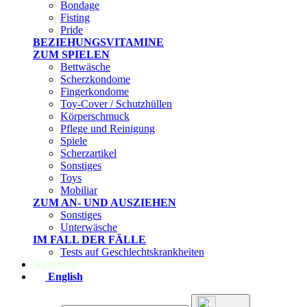
Bondage
Fisting
Pride
BEZIEHUNGSVITAMINE
ZUM SPIELEN
Bettwäsche
Scherzkondome
Fingerkondome
Toy-Cover / Schutzhüllen
Körperschmuck
Pflege und Reinigung
Spiele
Scherzartikel
Sonstiges
Toys
Mobiliar
ZUM AN- UND AUSZIEHEN
Sonstiges
Unterwäsche
IM FALL DER FÄLLE
Tests auf Geschlechtskrankheiten
Angebote
English