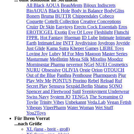
All Black
AQUA
BeauMents
Bijoux Indiscrets
BioAQUA
Black Hole
Body in Balance
BodyGliss
Boners
Bruma
BUTTR
Chippendales
Cobeco
Coquette
Cottelli Collection
Creative Conceptions
Cruizr
Dr Skin
Easytoys
Erecto Cock Essentials
Eros
EROTICGEL
Exotiq
Eye Of Love
Fleshlight
Flutschi
FPPR.
Hot Fantasy
Hueman
ID Lube
Intimate
Intimate
Earth
IntimateLine
INTT
Joydivision
Joydrops
Joyride
Just Glide
Kama Sutra
Kheper Games
LIEBE Toys
Loving Joy
Lubry
M For Men
Magoon
Master Series
Masturmate
MedIntim
Mega Silk
Mixgliss
Moodzz
Morningstar Pharma
nevernot
NGel
NUEI Cosmetics
NURU
Obsessive
OLIVIA
Orgie
Orion
OTOUCH
Out of the Blue
Panthra
Penthouse
Pharmquests
Pjur
Play Wiv Me
PONTUS
Prorino
Rebel
Reload
Ruf
Secret Play
Sensuva
Sexpäd.Berlin
Shiatsu
SONO
Spencer and Fleetwood
Sutil
Svenjoyment Underwear
Swiss Navy
System JO
TENGA
The Screaming O
Toylie
Trinity Vibes
Unbekannt
Veda.Lab
Vegan Fetish
Vibeggs
ViperPharm
Water Woman
Wet Stuff
You2Toys
Für Ihren Vorrat
...nach Größe
XL (lang - breit - groß)