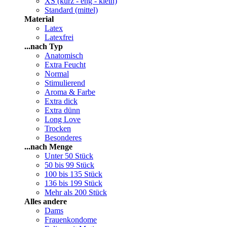
XS (kurz - eng - klein)
Standard (mittel)
Material
Latex
Latexfrei
...nach Typ
Anatomisch
Extra Feucht
Normal
Stimulierend
Aroma & Farbe
Extra dick
Extra dünn
Long Love
Trocken
Besonderes
...nach Menge
Unter 50 Stück
50 bis 99 Stück
100 bis 135 Stück
136 bis 199 Stück
Mehr als 200 Stück
Alles andere
Dams
Frauenkondome