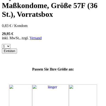
60E
Maßkondome, Größe 57F (36
60F
60G
St.), Vorratsbox
60H
60J
60K
0,83 € / Kondom
60L
64E
29,95 €
64F
inkl. MwSt., zzgl.
Versand
64G
64K
64L
Eintüten
64M
69G
69H
69J
Passen Sie Ihre Größe an:
69K
69L
69M