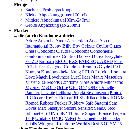
Menge
Sachets / Probierpackungen
Kleine Abpackung (unter 100 ml)
Mittlere Abpackung (100ml-249ml)
Große Abpackung (ab 250ml)
Marken
... die (auch) Kondome anbieten
Adore
Amarelle
Amor
Amsterdam
Anos
Asha
International
Beppy
Billy Boy
Celeste
Ceylor
Chaps
Chess Condoms
Claudia Condoms
Condomerie
condomi
Confortex
Control
Dansex
Durex
Easyglide
EGZO
Einhorn
ERCO
EXS
FAIR SQUARED
Faire
FCUK
feel
feelgood Condoms
Fromms
Glyde
HOT
Kamyra
Kondomotheke
Kung
LELO
London
Loovara
Love Match
Lovelyness
LustGlider
Manix
Masculan
Mister Size
Moods Condoms
More Amore
Muchacho
My.Size
MyOne
Oebre
OJO
ON)
ONE
Ormelle
Pamitex
Pasante
Peithora
Projekt Sexmuseum
Protex
R3
Recare
Reflex
ReLeaf
RFSU
Rilaco
Ritex
ROAM
Romed
Rubber Fucker
Rubbery
Safe
Sagami
Sam
Loves Max
Satisfyer
Secura
Sensitex
SensX
Sico
Silhouette
SKINS
SKYN
Smile
Sugant France
Terpan
TOP
Unilatex
UNIQ
Velvet
Verschiedene Hersteller
Vitalis
Wingman Kondome
World's Best
XO!
YVEX
... ohne Kondome im Sortiment