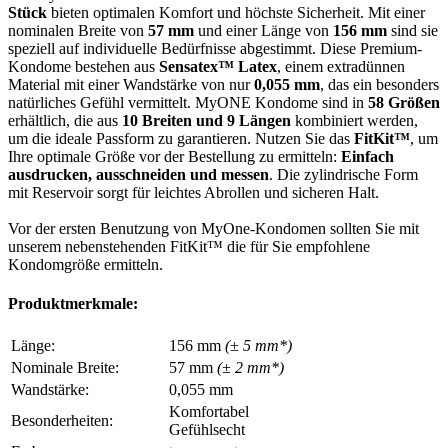
Stück
bieten optimalen Komfort und höchste Sicherheit. Mit einer
nominalen Breite von
57 mm
und einer Länge von
156 mm
sind sie
speziell auf individuelle Bedürfnisse abgestimmt. Diese Premium-
Kondome bestehen aus
Sensatex™ Latex
, einem extradünnen
Material mit einer Wandstärke von nur
0,055 mm
, das ein besonders
natürliches Gefühl vermittelt. MyONE Kondome sind in
58 Größen
erhältlich, die aus
10 Breiten und 9 Längen
kombiniert werden,
um die ideale Passform zu garantieren. Nutzen Sie das
FitKit™
, um
Ihre optimale Größe vor der Bestellung zu ermitteln:
Einfach
ausdrucken, ausschneiden und messen
. Die zylindrische Form
mit Reservoir sorgt für leichtes Abrollen und sicheren Halt.
Vor der ersten Benutzung von MyOne-Kondomen sollten Sie mit
unserem nebenstehenden FitKit™ die für Sie empfohlene
Kondomgröße ermitteln.
Produktmerkmale:
Länge:
156 mm
(± 5 mm*)
Nominale Breite:
57 mm
(± 2 mm*)
Wandstärke:
0,055 mm
Komfortabel
Besonderheiten:
Gefühlsecht