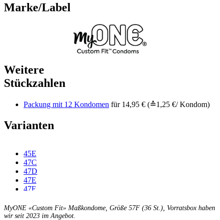
Marke/Label
Weitere
Stückzahlen
Packung mit 12 Kondomen
für 14,95 € (≙1,25 €/ Kondom)
Varianten
45E
47C
47D
47E
47F
49C
49D
MyONE «Custom Fit» Maßkondome, Größe 57F (36 St.), Vorratsbox haben
49E
wir seit 2023 im Angebot.