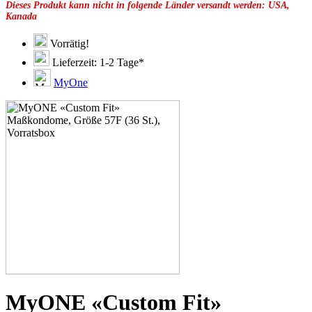
Dieses Produkt kann nicht in folgende Länder versandt werden: USA,
49F
Kanada
49G
51C
51D
Vorrätig!
51E
Lieferzeit: 1-2 Tage*
51F
51G
MyOne
51H
53C
53D
53E
53F
53G
53H
55D
55E
55F
55G
55H
55J
57D
57E
57G
57H
MyONE «Custom Fit»
57K