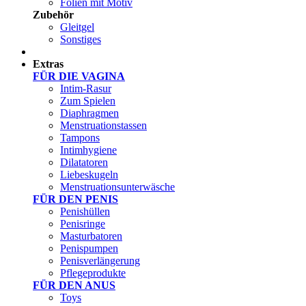
Folien mit Motiv
Zubehör
Gleitgel
Sonstiges
Test Sets
Extras
FÜR DIE VAGINA
Intim-Rasur
Zum Spielen
Diaphragmen
Menstruationstassen
Tampons
Intimhygiene
Dilatatoren
Liebeskugeln
Menstruationsunterwäsche
FÜR DEN PENIS
Penishüllen
Penisringe
Masturbatoren
Penispumpen
Penisverlängerung
Pflegeprodukte
FÜR DEN ANUS
Toys