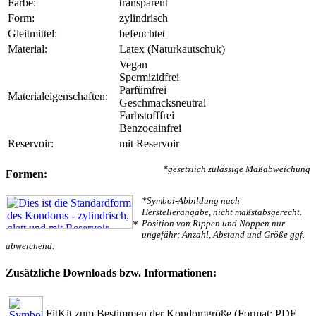
Farbe:
transparent
Form:
zylindrisch
Gleitmittel:
befeuchtet
Material:
Latex (Naturkautschuk)
Vegan
Spermizidfrei
Parfümfrei
Materialeigenschaften:
Geschmacksneutral
Farbstofffrei
Benzocainfrei
Reservoir:
mit Reservoir
*gesetzlich zulässige Maßabweichung
Formen:
*Symbol-Abbildung nach
Herstellerangabe, nicht maßstabsgerecht.
Position von Rippen und Noppen nur
*
ungefähr; Anzahl, Abstand und Größe ggf.
abweichend.
Zusätzliche Downloads bzw. Informationen:
FitKit zum Bestimmen der Kondomgröße
(Format: PDF,