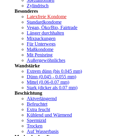
Spezialformen
Zylindrisch
Besonderes
Latexfreie Kondome
Standardkondome
Vegan, Öko/Bio, Fairtrade
Länger durchhalten
Mixpackungen
Für Unterwegs
Maßkondome
Mit Penisring
Außergewöhnliches
Wandstärke
Extrem dünn (bis 0.045 mm)
Dünn (0.045 - 0.055 mm)
Mittel (0.06-0.07 mm)
Stark (dicker als 0.07 mm)
Beschichtung
Aktverlängernd
Befeuchtet
Extra feucht
Kühlend und Wärmend
Spermizid
Trocken
Auf Wasserbasis