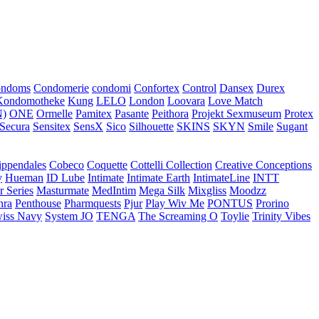
ondoms
Condomerie
condomi
Confortex
Control
Dansex
Durex
Kondomotheke
Kung
LELO
London
Loovara
Love Match
)
ONE
Ormelle
Pamitex
Pasante
Peithora
Projekt Sexmuseum
Protex
Secura
Sensitex
SensX
Sico
Silhouette
SKINS
SKYN
Smile
Sugant
ippendales
Cobeco
Coquette
Cottelli Collection
Creative Conceptions
y
Hueman
ID Lube
Intimate
Intimate Earth
IntimateLine
INTT
r Series
Masturmate
MedIntim
Mega Silk
Mixgliss
Moodzz
hra
Penthouse
Pharmquests
Pjur
Play Wiv Me
PONTUS
Prorino
iss Navy
System JO
TENGA
The Screaming O
Toylie
Trinity Vibes