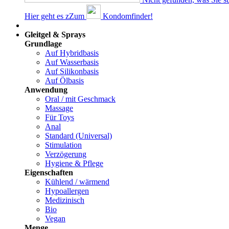
Hier geht es z
Z
um
Kondomfinder!
Dams
Gleitgel & Sprays
Grundlage
Auf Hybridbasis
Auf Wasserbasis
Auf Silikonbasis
Auf Ölbasis
Anwendung
Oral / mit Geschmack
Massage
Für Toys
Anal
Standard (Universal)
Stimulation
Verzögerung
Hygiene & Pflege
Eigenschaften
Kühlend / wärmend
Hypoallergen
Medizinisch
Bio
Vegan
Menge