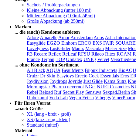
Sachets / Probierpackungen
Kleine Abpackung (unter 100 ml)
Mittlere Abpackung (100ml-249ml)
Große Abpackung (ab 250ml)
Marken
... die (auch) Kondome anbieten
Adore
Amarelle
Amor
Amsterdam
Anos
Asha Internatio
Easyglide
EGZO
Einhorn
ERCO
EXS
FAIR SQUAR
Lovelyness
LustGlider
Manix
Masculan
Mister Size
Moo
R3
Recare
Reflex
ReLeaf
RFSU
Rilaco
Ritex
ROAM
R
France
Terpan
TOP
Unilatex
UNIQ
Velvet
Verschiedene
... ohne Kondome im Sortiment
All Black
AQUA
BeauMents
Bijoux Indiscrets
BioAQ
Cruizr
Dr Skin
Easytoys
Erecto Cock Essentials
Eros
E
Joydivision
Joydrops
Joyride
Just Glide
Kama Sutra
Khe
Morningstar Pharma
nevernot
NGel
NUEI Cosmetics
N
Rebel
Reload
Ruf
Secret Play
Sensuva
Sexpäd.Berlin
Sh
Unbekannt
Veda.Lab
Vegan Fetish
Vibeggs
ViperPharm
Für Ihren Vorrat
...nach Größe
XL (lang - breit - groß)
XS (kurz - eng - klein)
Standard (mittel)
Material
Latex