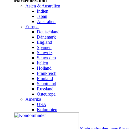
Markenherkunft
Asien & Australien
Indien
Japan
Australien
Europa
Deutschland
Dänemark
England
Spanien
Schweiz
Schweden
Italien
Holland
Frankreich
Finnland
Schottland
Russland
Osteuropa
Amerika
USA
Kolumbien
Nicht gefunden, was Sie s