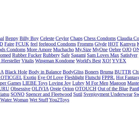
nal
Beppy
Billy Boy
Celeste
Ceylor
Chaps
Chess Condoms
Claudia C
ED
Faire
FCUK
feel
feelgood Condoms
Fromms
Glyde
HOT
Kamyra
ds Condoms
More Amore
Muchacho
My.Size
MyOne
Oebre
OJO
ON
omed
Rubber Fucker
Rubbery
Safe
Sagami
Sam Loves Max
Satisfyer
 Hersteller
Vitalis
Wingman Kondome
World's Best
XO!
YVEX
UA
Black Hole
Body in Balance
BodyGliss
Boners
Bruma
BUTTR
Ch
ROTICGEL
Exotiq
Eye Of Love
Fleshlight
Flutschi
FPPR.
Hot Fantas
per Games
LIEBE Toys
Loving Joy
Lubry
M For Men
Magoon
Maste
URU
Obsessive
OLIVIA
Orgie
Orion
OTOUCH
Out of the Blue
Pant
iatsu
SONO
Spencer and Fleetwood
Sutil
Svenjoyment Underwear
Sw
Water Woman
Wet Stuff
You2Toys