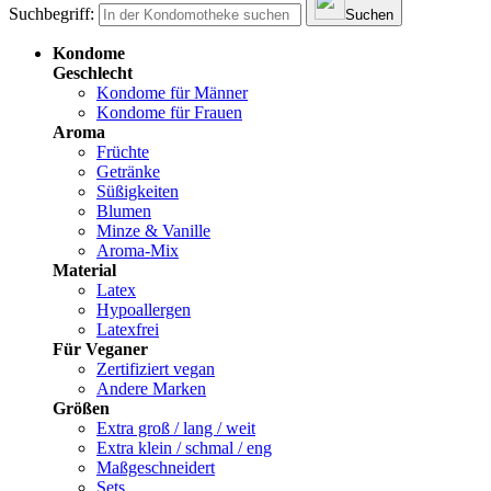
Suchbegriff:
Suchen
Kondome
Geschlecht
Kondome für Männer
Kondome für Frauen
Aroma
Früchte
Getränke
Süßigkeiten
Blumen
Minze & Vanille
Aroma-Mix
Material
Latex
Hypoallergen
Latexfrei
Für Veganer
Zertifiziert vegan
Andere Marken
Größen
Extra groß / lang / weit
Extra klein / schmal / eng
Maßgeschneidert
Sets