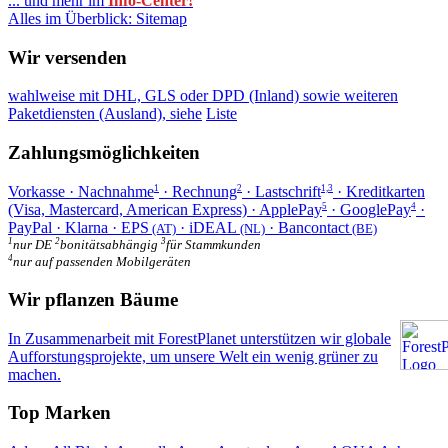
... und mehr im
Info-Center!
Alles im Überblick: Sitemap
Wir versenden
wahlweise mit DHL, GLS oder DPD (Inland) sowie weiteren
Paketdiensten (Ausland), siehe
Liste
Zahlungsmöglichkeiten
Vorkasse · Nachnahme
· Rechnung
· Lastschrift
· Kreditkarten
1
2
1,3
(Visa, Mastercard, American Express) · ApplePay
· GooglePay
·
5
4
PayPal · Klarna · EPS
· iDEAL
· Bancontact
(AT)
(NL)
(BE)
1
2
3
nur DE
bonitätsabhängig
für Stammkunden
4
nur auf passenden Mobilgeräten
Wir pflanzen Bäume
In Zusammenarbeit mit ForestPlanet unterstützen wir globale
Aufforstungsprojekte, um unsere Welt ein wenig grüner zu
machen.
Top Marken