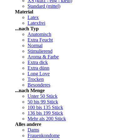
XS (kurz - eng - klein)
Standard (mittel)
Material
Latex
Latexfrei
...nach Typ
Anatomisch
Extra Feucht
Normal
Stimulierend
Aroma & Farbe
Extra dick
Extra dünn
Long Love
Trocken
Besonderes
...nach Menge
Unter 50 Stück
50 bis 99 Stück
100 bis 135 Stück
136 bis 199 Stück
Mehr als 200 Stück
Alles andere
Dams
Frauenkondome