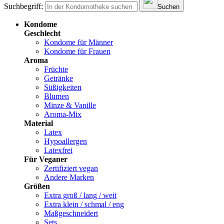
Suchbegriff:
Suchen
Kondome
Geschlecht
Kondome für Männer
Kondome für Frauen
Aroma
Früchte
Getränke
Süßigkeiten
Blumen
Minze & Vanille
Aroma-Mix
Material
Latex
Hypoallergen
Latexfrei
Für Veganer
Zertifiziert vegan
Andere Marken
Größen
Extra groß / lang / weit
Extra klein / schmal / eng
Maßgeschneidert
Sets