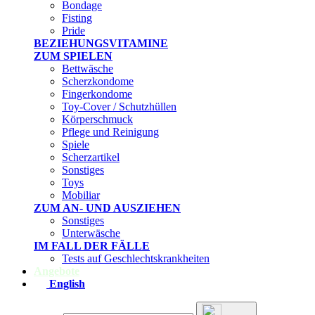
Bondage
Fisting
Pride
BEZIEHUNGSVITAMINE
ZUM SPIELEN
Bettwäsche
Scherzkondome
Fingerkondome
Toy-Cover / Schutzhüllen
Körperschmuck
Pflege und Reinigung
Spiele
Scherzartikel
Sonstiges
Toys
Mobiliar
ZUM AN- UND AUSZIEHEN
Sonstiges
Unterwäsche
IM FALL DER FÄLLE
Tests auf Geschlechtskrankheiten
Angebote
English