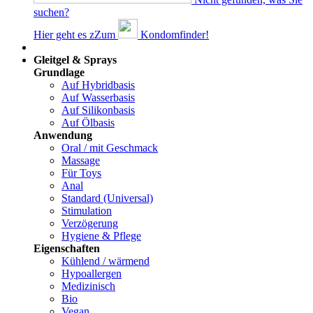
suchen?
Hier geht es z
Z
um
Kondomfinder!
Dams
Gleitgel & Sprays
Grundlage
Auf Hybridbasis
Auf Wasserbasis
Auf Silikonbasis
Auf Ölbasis
Anwendung
Oral / mit Geschmack
Massage
Für Toys
Anal
Standard (Universal)
Stimulation
Verzögerung
Hygiene & Pflege
Eigenschaften
Kühlend / wärmend
Hypoallergen
Medizinisch
Bio
Vegan