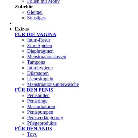
Folien mit Motiv
Zubehör
Gleitgel
Sonstiges
Test Sets
Extras
FÜR DIE VAGINA
Intim-Rasur
Zum Spielen
Diaphragmen
Menstruationstassen
Tampons
Intimhygiene
Dilatatoren
Liebeskugeln
Menstruationsunterwäsche
FÜR DEN PENIS
Penishüllen
Penisringe
Masturbatoren
Penispumpen
Penisverlängerung
Pflegeprodukte
FÜR DEN ANUS
Toys