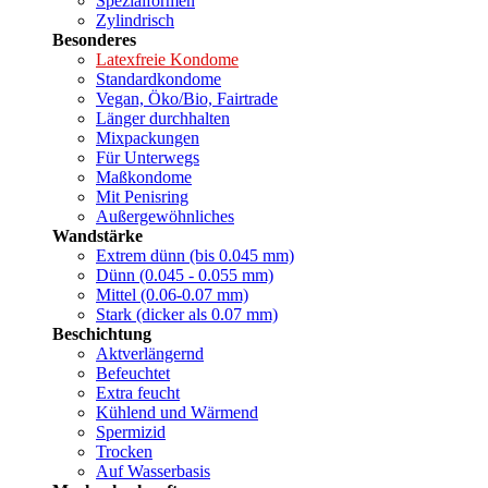
Spezialformen
Zylindrisch
Besonderes
Latexfreie Kondome
Standardkondome
Vegan, Öko/Bio, Fairtrade
Länger durchhalten
Mixpackungen
Für Unterwegs
Maßkondome
Mit Penisring
Außergewöhnliches
Wandstärke
Extrem dünn (bis 0.045 mm)
Dünn (0.045 - 0.055 mm)
Mittel (0.06-0.07 mm)
Stark (dicker als 0.07 mm)
Beschichtung
Aktverlängernd
Befeuchtet
Extra feucht
Kühlend und Wärmend
Spermizid
Trocken
Auf Wasserbasis