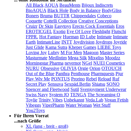
All Black
AQUA
BeauMents
Bijoux Indiscrets
BioAQUA
Black Hole
Body in Balance
BodyGliss
Boners
Bruma
BUTTR
Chippendales
Cobeco
Coquette
Cottelli Collection
Creative Conceptions
Cruizr
Dr Skin
Easytoys
Erecto Cock Essentials
Eros
EROTICGEL
Exotiq
Eye Of Love
Fleshlight
Flutschi
FPPR.
Hot Fantasy
Hueman
ID Lube
Intimate
Intimate
Earth
IntimateLine
INTT
Joydivision
Joydrops
Joyride
Just Glide
Kama Sutra
Kheper Games
LIEBE Toys
Loving Joy
Lubry
M For Men
Magoon
Master Series
Masturmate
MedIntim
Mega Silk
Mixgliss
Moodzz
Morningstar Pharma
nevernot
NGel
NUEI Cosmetics
NURU
Obsessive
OLIVIA
Orgie
Orion
OTOUCH
Out of the Blue
Panthra
Penthouse
Pharmquests
Pjur
Play Wiv Me
PONTUS
Prorino
Rebel
Reload
Ruf
Secret Play
Sensuva
Sexpäd.Berlin
Shiatsu
SONO
Spencer and Fleetwood
Sutil
Svenjoyment Underwear
Swiss Navy
System JO
TENGA
The Screaming O
Toylie
Trinity Vibes
Unbekannt
Veda.Lab
Vegan Fetish
Vibeggs
ViperPharm
Water Woman
Wet Stuff
You2Toys
Für Ihren Vorrat
...nach Größe
XL (lang - breit - groß)