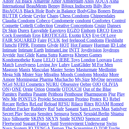
Adore
All Black
Amarelle
Amor
Amsterdam
Anos
AQUA
Asha
International
BeauMents
Beppy
Bijoux Indiscrets
Billy Boy
BioAQUA
Black Hole
Body in Balance
BodyGliss
Boners
Bruma
BUTTR
Celeste
Ceylor
Chaps
Chess Condoms
Chippendales
Claudia Condoms
Cobeco
Condomerie
condomi
Confortex
Control
Coquette
Cottelli Collection
Creative Conceptions
Cruizr
Dansex
Dr Skin
Durex
Easyglide
Easytoys
EGZO
Einhorn
ERCO
Erecto
Cock Essentials
Eros
EROTICGEL
Exotiq
EXS
Eye Of Love
FAIR SQUARED
Faire
FCUK
feel
feelgood Condoms
Fleshlight
Flutschi
FPPR.
Fromms
Glyde
HOT
Hot Fantasy
Hueman
ID Lube
Intimate
Intimate Earth
IntimateLine
INTT
Joydivision
Joydrops
Joyride
Just Glide
Kama Sutra
Kamyra
Kheper Games
Kondomotheke
Kung
LELO
LIEBE Toys
London
Loovara
Love
Match
Lovelyness
Loving Joy
Lubry
LustGlider
M For Men
Magoon
Manix
Masculan
Master Series
Masturmate
MedIntim
Mega Silk
Mister Size
Mixgliss
Moods Condoms
Moodzz
More
Amore
Morningstar Pharma
Muchacho
My.Size
MyOne
nevernot
NGel
NUEI Cosmetics
NURU
Obsessive
Oebre
OJO
OLIVIA
ON)
ONE
Orgie
Orion
Ormelle
OTOUCH
Out of the Blue
Pamitex
Panthra
Pasante
Peithora
Penthouse
Pharmquests
Pjur
Play
Wiv Me
PONTUS
Projekt Sexmuseum
Prorino
Protex
R3
Rebel
Recare
Reflex
ReLeaf
Reload
RFSU
Rilaco
Ritex
ROAM
Romed
Rubber Fucker
Rubbery
Ruf
Safe
Sagami
Sam Loves Max
Satisfyer
Secret Play
Secura
Sensitex
Sensuva
SensX
Sexpäd.Berlin
Shiatsu
Sico
Silhouette
SKINS
SKYN
Smile
SONO
Spencer and
Fleetwood
Sugant France
Sutil
Svenjoyment Underwear
Swiss
Navy
System JO
TENGA
Terpan
The Screaming O
TOP
Toylie