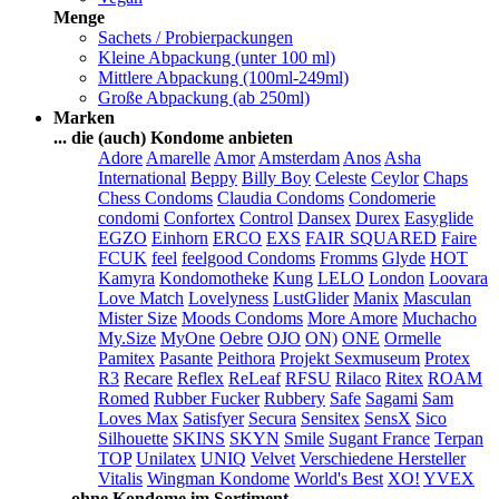
Menge
Sachets / Probierpackungen
Kleine Abpackung (unter 100 ml)
Mittlere Abpackung (100ml-249ml)
Große Abpackung (ab 250ml)
Marken
... die (auch) Kondome anbieten
Adore
Amarelle
Amor
Amsterdam
Anos
Asha
International
Beppy
Billy Boy
Celeste
Ceylor
Chaps
Chess Condoms
Claudia Condoms
Condomerie
condomi
Confortex
Control
Dansex
Durex
Easyglide
EGZO
Einhorn
ERCO
EXS
FAIR SQUARED
Faire
FCUK
feel
feelgood Condoms
Fromms
Glyde
HOT
Kamyra
Kondomotheke
Kung
LELO
London
Loovara
Love Match
Lovelyness
LustGlider
Manix
Masculan
Mister Size
Moods Condoms
More Amore
Muchacho
My.Size
MyOne
Oebre
OJO
ON)
ONE
Ormelle
Pamitex
Pasante
Peithora
Projekt Sexmuseum
Protex
R3
Recare
Reflex
ReLeaf
RFSU
Rilaco
Ritex
ROAM
Romed
Rubber Fucker
Rubbery
Safe
Sagami
Sam
Loves Max
Satisfyer
Secura
Sensitex
SensX
Sico
Silhouette
SKINS
SKYN
Smile
Sugant France
Terpan
TOP
Unilatex
UNIQ
Velvet
Verschiedene Hersteller
Vitalis
Wingman Kondome
World's Best
XO!
YVEX
... ohne Kondome im Sortiment