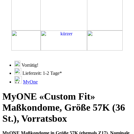
Vorrätig!
Lieferzeit: 1-2 Tage*
MyOne
MyONE «Custom Fit»
Maßkondome, Größe 57K (36
St.), Vorratsbox
MyONE Maßkondome in Größe 57K (ehemals Z17). Nominale