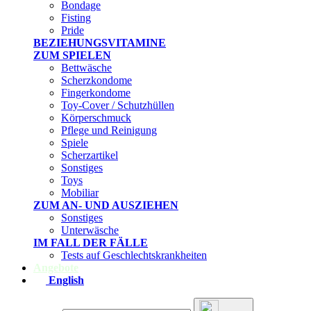
Bondage
Fisting
Pride
BEZIEHUNGSVITAMINE
ZUM SPIELEN
Bettwäsche
Scherzkondome
Fingerkondome
Toy-Cover / Schutzhüllen
Körperschmuck
Pflege und Reinigung
Spiele
Scherzartikel
Sonstiges
Toys
Mobiliar
ZUM AN- UND AUSZIEHEN
Sonstiges
Unterwäsche
IM FALL DER FÄLLE
Tests auf Geschlechtskrankheiten
Angebote
English