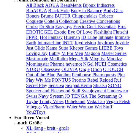
All Black
AQUA
BeauMents
Bijoux Indiscrets
BioAQUA
Black Hole
Body in Balance
BodyGliss
Boners
Bruma
BUTTR
Chippendales
Cobeco
Coquette
Cottelli Collection
Creative Conceptions
Cruizr
Dr Skin
Easytoys
Erecto Cock Essentials
Eros
EROTICGEL
Exotiq
Eye Of Love
Fleshlight
Flutschi
FPPR.
Hot Fantasy
Hueman
ID Lube
Intimate
Intimate
Earth
IntimateLine
INTT
Joydivision
Joydrops
Joyride
Just Glide
Kama Sutra
Kheper Games
LIEBE Toys
Loving Joy
Lubry
M For Men
Magoon
Master Series
Masturmate
MedIntim
Mega Silk
Mixgliss
Moodzz
Morningstar Pharma
nevernot
NGel
NUEI Cosmetics
NURU
Obsessive
OLIVIA
Orgie
Orion
OTOUCH
Out of the Blue
Panthra
Penthouse
Pharmquests
Pjur
Play Wiv Me
PONTUS
Prorino
Rebel
Reload
Ruf
Secret Play
Sensuva
Sexpäd.Berlin
Shiatsu
SONO
Spencer and Fleetwood
Sutil
Svenjoyment Underwear
Swiss Navy
System JO
TENGA
The Screaming O
Toylie
Trinity Vibes
Unbekannt
Veda.Lab
Vegan Fetish
Vibeggs
ViperPharm
Water Woman
Wet Stuff
You2Toys
Für Ihren Vorrat
...nach Größe
XL (lang - breit - groß)