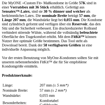
Die MyONE «Custom Fit» Maßkondome in Größe
57K
sind in
einer
Vorratsbox mit 36 Stück
erhältlich. Gefertigt aus
Sensatex™-Latex
, sind sie
30 % dünner und weicher
als
herkömmliches Latex. Die
nominale Breite
beträgt
57 mm
, die
Länge
207 mm
, die Wandstärke liegt bei
0,055 mm
. Die Kondome
sind zylindrisch geformt und verfügen über ein
Reservoir
, das den
Sitz und die Sicherheit verbessert. Ein druckreduzierter Rollrand
verhindert störende Wülste, während die vollständig
befeuchtete
Oberfläche den Tragekomfort erhöht. Mit dem
FitKit™
können
Nutzer ihre optimale Größe bestimmen. Das Tool steht als
Download bereit. Dank der
58 verfügbaren Größen
ist eine
individuelle Anpassung möglich.
Vor der ersten Benutzung von MyOne-Kondomen sollten Sie mit
unserem nebenstehenden FitKit™ die für Sie empfohlene
Kondomgröße ermitteln.
Produktmerkmale:
Länge:
207 mm
(± 5 mm*)
Nominale Breite:
57 mm
(± 2 mm*)
Wandstärke:
0,055 mm
Komfortabel
Besonderheiten:
Gefühlsecht