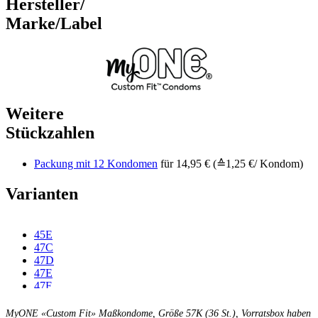
Hersteller/
Marke/Label
Weitere
Stückzahlen
Packung mit 12 Kondomen
für 14,95 € (≙1,25 €/ Kondom)
Varianten
45E
47C
47D
47E
47F
49C
49D
MyONE «Custom Fit» Maßkondome, Größe 57K (36 St.), Vorratsbox haben