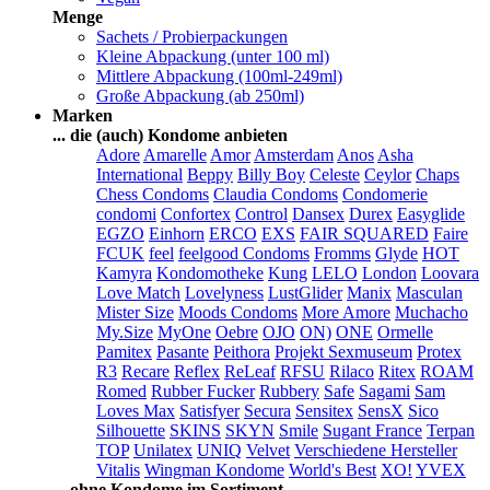
Menge
Sachets / Probierpackungen
Kleine Abpackung (unter 100 ml)
Mittlere Abpackung (100ml-249ml)
Große Abpackung (ab 250ml)
Marken
... die (auch) Kondome anbieten
Adore
Amarelle
Amor
Amsterdam
Anos
Asha
International
Beppy
Billy Boy
Celeste
Ceylor
Chaps
Chess Condoms
Claudia Condoms
Condomerie
condomi
Confortex
Control
Dansex
Durex
Easyglide
EGZO
Einhorn
ERCO
EXS
FAIR SQUARED
Faire
FCUK
feel
feelgood Condoms
Fromms
Glyde
HOT
Kamyra
Kondomotheke
Kung
LELO
London
Loovara
Love Match
Lovelyness
LustGlider
Manix
Masculan
Mister Size
Moods Condoms
More Amore
Muchacho
My.Size
MyOne
Oebre
OJO
ON)
ONE
Ormelle
Pamitex
Pasante
Peithora
Projekt Sexmuseum
Protex
R3
Recare
Reflex
ReLeaf
RFSU
Rilaco
Ritex
ROAM
Romed
Rubber Fucker
Rubbery
Safe
Sagami
Sam
Loves Max
Satisfyer
Secura
Sensitex
SensX
Sico
Silhouette
SKINS
SKYN
Smile
Sugant France
Terpan
TOP
Unilatex
UNIQ
Velvet
Verschiedene Hersteller
Vitalis
Wingman Kondome
World's Best
XO!
YVEX
... ohne Kondome im Sortiment