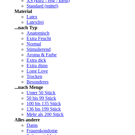
XS (kurz - eng - klein)
Standard (mittel)
Material
Latex
Latexfrei
...nach Typ
Anatomisch
Extra Feucht
Normal
Stimulierend
Aroma & Farbe
Extra dick
Extra dünn
Long Love
Trocken
Besonderes
...nach Menge
Unter 50 Stück
50 bis 99 Stück
100 bis 135 Stück
136 bis 199 Stück
Mehr als 200 Stück
Alles andere
Dams
Frauenkondome