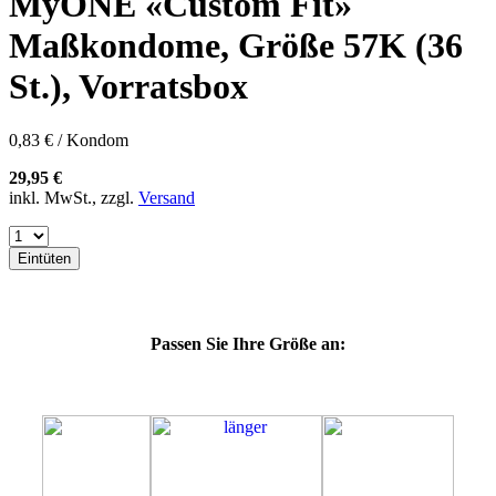
MyONE «Custom Fit»
57H
60E
Maßkondome, Größe 57K (36
60F
60G
St.), Vorratsbox
60H
60J
60K
0,83 € / Kondom
60L
64E
29,95 €
64F
inkl. MwSt., zzgl.
Versand
64G
64K
64L
Eintüten
64M
69G
69H
69J
Passen Sie Ihre Größe an:
69K
69L
69M