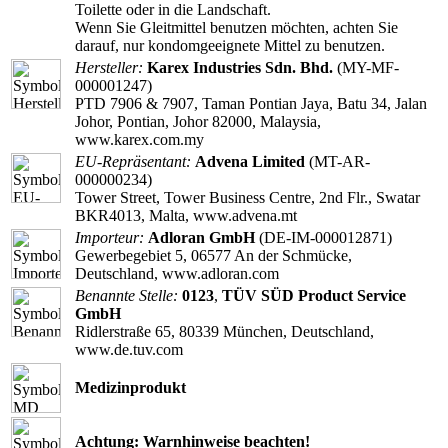
Toilette oder in die Landschaft.
Wenn Sie Gleitmittel benutzen möchten, achten Sie
darauf, nur kondomgeeignete Mittel zu benutzen.
Hersteller:
Karex Industries Sdn. Bhd.
(MY-MF-
000001247)
PTD 7906 & 7907, Taman Pontian Jaya, Batu 34, Jalan
Johor, Pontian, Johor 82000, Malaysia,
www.karex.com.my
EU-Repräsentant:
Advena Limited
(MT-AR-
000000234)
Tower Street, Tower Business Centre, 2nd Flr., Swatar
BKR4013, Malta, www.advena.mt
Importeur:
Adloran GmbH
(DE-IM-000012871)
Gewerbegebiet 5, 06577 An der Schmücke,
Deutschland, www.adloran.com
Benannte Stelle:
0123
,
TÜV SÜD Product Service
GmbH
Ridlerstraße 65, 80339 München, Deutschland,
www.de.tuv.com
Medizinprodukt
Achtung: Warnhinweise beachten!