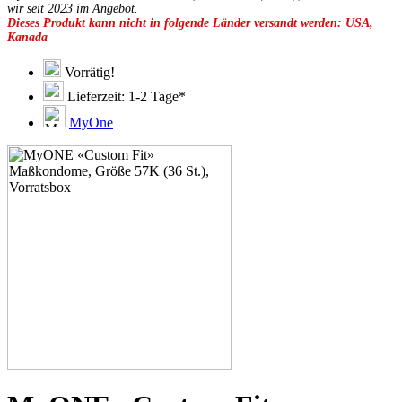
49E
wir seit 2023 im Angebot.
Dieses Produkt kann nicht in folgende Länder versandt werden: USA,
49F
Kanada
49G
51C
51D
Vorrätig!
51E
Lieferzeit: 1-2 Tage*
51F
51G
MyOne
51H
53C
53D
53E
53F
53G
53H
55D
55E
55F
55G
55H
55J
57D
57E
57F
57G