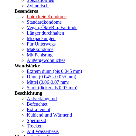
Spezialformen
Zylindrisch
Besonderes
Latexfreie Kondome
Standardkondome
Vegan, Öko/Bio, Fairtrade
Länger durchhalten
Mixpackungen
Für Unterwegs
Maßkondome
Mit Penisring
Außergewöhnliches
Wandstärke
Extrem dünn (bis 0.045 mm)
Dünn (0.045 - 0.055 mm)
Mittel (0.06-0.07 mm)
Stark (dicker als 0.07 mm)
Beschichtung
Aktverlängernd
Befeuchtet
Extra feucht
Kühlend und Wärmend
Spermizid
Trocken
Auf Wasserbasis