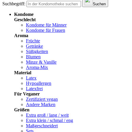
Suchbegriff:
Suchen
Kondome
Geschlecht
Kondome für Männer
Kondome für Frauen
Aroma
Früchte
Getränke
Süßigkeiten
Blumen
Minze & Vanille
Aroma-Mix
Material
Latex
Hypoallergen
Latexfrei
Für Veganer
Zertifiziert vegan
Andere Marken
Größen
Extra groß / lang / weit
Extra klein / schmal / eng
Maßgeschneidert
Sets