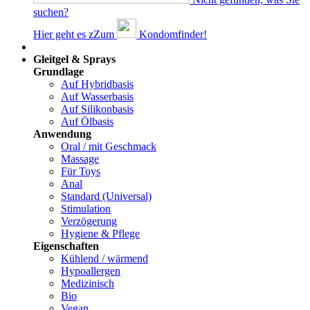
suchen?
Hier geht es z
Z
um
Kondomfinder!
Dams
Gleitgel & Sprays
Grundlage
Auf Hybridbasis
Auf Wasserbasis
Auf Silikonbasis
Auf Ölbasis
Anwendung
Oral / mit Geschmack
Massage
Für Toys
Anal
Standard (Universal)
Stimulation
Verzögerung
Hygiene & Pflege
Eigenschaften
Kühlend / wärmend
Hypoallergen
Medizinisch
Bio
Vegan