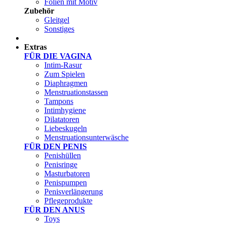
Folien mit Motiv
Zubehör
Gleitgel
Sonstiges
Test Sets
Extras
FÜR DIE VAGINA
Intim-Rasur
Zum Spielen
Diaphragmen
Menstruationstassen
Tampons
Intimhygiene
Dilatatoren
Liebeskugeln
Menstruationsunterwäsche
FÜR DEN PENIS
Penishüllen
Penisringe
Masturbatoren
Penispumpen
Penisverlängerung
Pflegeprodukte
FÜR DEN ANUS
Toys