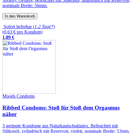
Sorten). Gefärbt, befeuchtet mit Silikonöl, anatomisch mit Reservoir,
nominale Breite: 56mm.
In den Warenkorb
Sofort lieferbar (
1-2 Tage*
)
(0,63 € pro Kondom)
1
,
89
€
Moods Condoms
Ribbed Condoms: Stoß für Stoß dem Orgasmus
näher
3 gerippte Kondome aus Naturkautschuklatex. Befeuchtet mit
Silikonöl, zylindrisch mit Reservoir, violett, nominale Breite: 53mm.